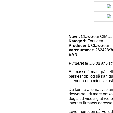
Navn:
ClawGear CIM Ja
Kategori:
Forsiden
Producent:
ClawGear
Varenummer:
262428:3
EAN:
Vurderet til
3.6
ud af 5 st
En masse firmaer på nette
pakkeshop, og så kan du b
tit endda den mindst kos
Du kunne alternativt plan
desværre lidt mere omkos
dog altid vise sig at vær
internet firmaets adresse
Leveringstiden på Forsi