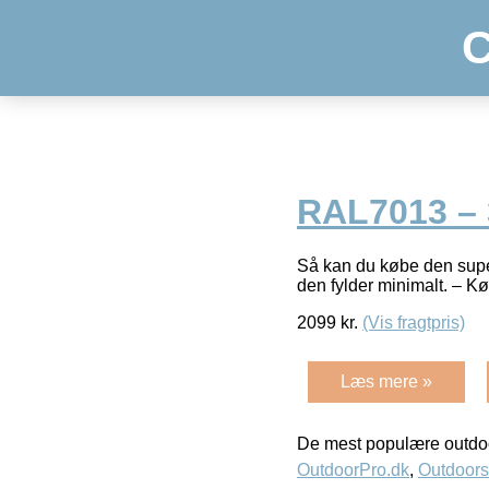
C
RAL7013 – 
Så kan du købe den supe
den fylder minimalt. – K
2099
kr.
(Vis fragtpris)
Læs mere »
De mest populære outdoo
OutdoorPro.dk
,
Outdoors