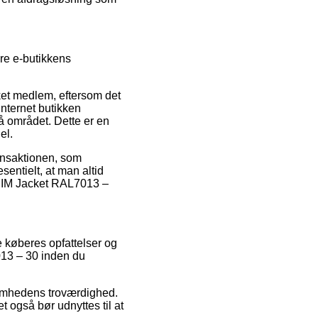
re e-butikkens
ket medlem, eftersom det
internet butikken
 området. Dette er en
el.
ransaktionen, som
entielt, at man altid
r CIM Jacket RAL7013 –
re køberes opfattelser og
7013 – 30 inden du
ksomhedens troværdighed.
 også bør udnyttes til at