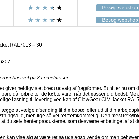
Besøg webshop
Besøg webshop
cket RAL7013 – 30
6207
jerner baseret på
3
anmeldelser
t giver heldigvis et bredt udvalg af fragtformer. Et hit er nu om 
are gå forbi efter de købte varer når det passer dig bedst. Metode
telige løsning til levering ved køb af ClawGear CIM Jacket RAL
lægge at vælge afsending til din bopæl eller ud til din arbejdsp
tningsfuld, men lige så vel ret fremkommelig. Den mest letkøbte 
e at du selv henter produkterne, som desværre er betinget af at 
.
den kan vise sig at være ret så udslagsgivende om man behøver