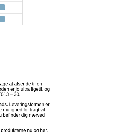
dage at afsende til en
n er jo ultra ligetil, og
7013 – 30.
lads. Leveringsformen er
mulighed for fragt vil
du befinder dig nærved
 produkterne nu og her,