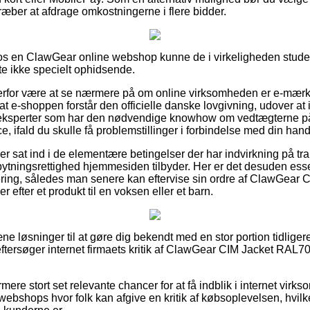
stræber at afdrage omkostningerne i flere bidder.
s en ClawGear online webshop kunne de i virkeligheden stude
fte ikke specielt ophidsende.
 derfor være at se nærmere på om online virksomheden er e-mær
t e-shoppen forstår den officielle danske lovgivning, udover at 
af eksperter som har den nødvendige knowhow om vedtægterne på
ce, ifald du skulle få problemstillinger i forbindelse med din hand
n er sat ind i de elementære betingelser der har indvirkning på t
tningsrettighed hjemmesiden tilbyder. Her er det desuden esses
tering, således man senere kan eftervise sin ordre af ClawGea
 efter et produkt til en voksen eller et barn.
 pæne løsninger til at gøre dig bekendt med en stor portion tidlige
 eftersøger internet firmaets kritik af ClawGear CIM Jacket RAL
ere stort set relevante chancer for at få indblik i internet vir
bshops hvor folk kan afgive en kritik af købsoplevelsen, hvilket