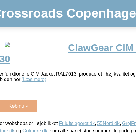
rossroads Copenhag
ClawGear CIM 
30
r funktionelle CIM Jacket RAL7013, produceret i høj kvalitet 
øb den her
(Læs mere)
Køb nu »
r-webshops er i øjeblikket
Friluftslageret.dk
,
55Nord.dk
,
GrejFr
tore.dk
og
Outmore.dk
, som alle har et stort sortiment til gode pr