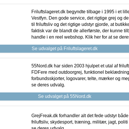
Friluftslageret.dk begyndte tilbage i 1995 i et lil
Vestfyn. Den gode service, det rigtige grej og 
til friluftsliv og det rigtige udstyr gjorde, at buti
faktisk var de blandt de allerførste, der kunne ti
handle i en reel webshop. Klik her for at se dere
Se udvalget på Friluftslageret.dk
55Nord.dk har siden 2003 hjulpet et utal af friluf
FDFere med outdoorgrej, funktionel beklædning,
forbundsskjorter, logovarer, telte, mærker og meg
se deres udvalg.
Se udvalget på 55Nord.dk
GrejFreak.dk forhandler alt det fede udstyr både t
friluftsliv, skydesport, træning, militær, jagt, politi
se deres udvalg.