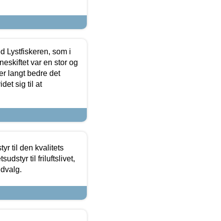
d Lystfiskeren, som i
neskiftet var en stor og
r langt bedre det
et sig til at
r til den kvalitets
dstyr til friluftslivet,
udvalg.