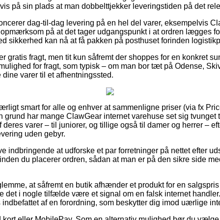
vis på sin plads at man dobbelttjekker leveringstiden på det rel
oncerer dag-til-dag levering på en hel del varer, eksempelvis 
pmærksom på at det tager udgangspunkt i at ordren lægges for
d sikkerhed kan nå at få pakken på posthuset forinden logistikper
r gratis fragt, men tit kun såfremt der shoppes for en konkret su
 mulighed for fragt, som typisk – om man bor tæt på Odense, Skiv
ge dine varer til et afhentningssted.
særligt smart for alle og enhver at sammenligne priser (via fx Pr
en grund har mange ClawGear internet varehuse set sig tvunget t
eres varer – til juniorer, og tillige også til damer og herrer – ef
evering uden gebyr.
ve indbringende at udforske et par forretninger på nettet efter
inden du placerer ordren, sådan at man er på den sikre side m
 glemme, at såfremt en butik afhænder et produkt for en salgspr
e det i nogle tilfælde være et signal om en falsk internet handler
s indbefattet af en forordning, som beskytter dig imod uærlige i
ed kort eller MobilePay. Som en alternativ mulighed bør du vælg