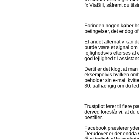
fx ViaBill, såfremt du til
Forinden nogen køber ho
betingelser, det er dog o
Et andet alternativ kan
burde være et signal om a
lejlighedsvis efterses 
god lejlighed til assistan
Dertil er det klogt at ma
eksempelvis hvilken omby
beholder sin e-mail kvit
30, uafhængig om du leder
Trustpilot fører til flere
derved foreslår vi, at du
bestiller.
Facebook præsterer yderm
Derudover er der endda we