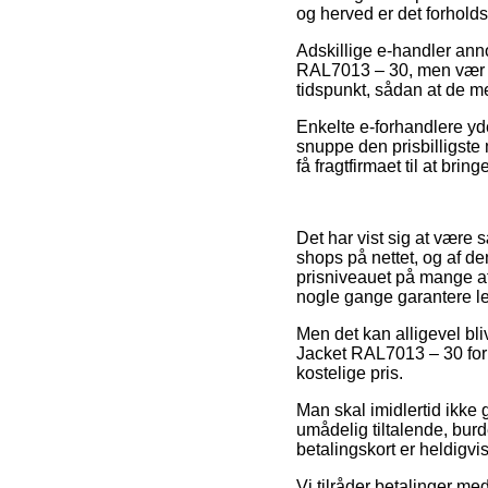
og herved er det forholds
Adskillige e-handler ann
RAL7013 – 30, men vær o
tidspunkt, sådan at de me
Enkelte e-forhandlere yde
snuppe den prisbilligste
få fragtfirmaet til at brin
Det har vist sig at være 
shops på nettet, og af d
prisniveauet på mange af d
nogle gange garantere l
Men det kan alligevel bli
Jacket RAL7013 – 30 for
kostelige pris.
Man skal imidlertid ikke
umådelig tiltalende, burd
betalingskort er heldigvi
Vi tilråder betalinger m