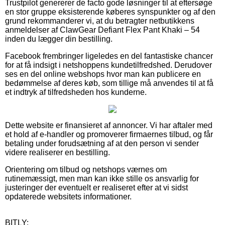
Trustpilot genererer de facto gode løsninger til at eftersøge
en stor gruppe eksisterende køberes synspunkter og af den
grund rekommanderer vi, at du betragter netbutikkens
anmeldelser af ClawGear Defiant Flex Pant Khaki – 54
inden du lægger din bestilling.
Facebook frembringer ligeledes en del fantastiske chancer
for at få indsigt i netshoppens kundetilfredshed. Derudover
ses en del online webshops hvor man kan publicere en
bedømmelse af deres køb, som tillige må anvendes til at få
et indtryk af tilfredsheden hos kunderne.
Dette website er finansieret af annoncer. Vi har aftaler med
et hold af e-handler og promoverer firmaernes tilbud, og får
betaling under forudsætning af at den person vi sender
videre realiserer en bestilling.
Orientering om tilbud og netshops værnes om
rutinemæssigt, men man kan ikke stille os ansvarlig for
justeringer der eventuelt er realiseret efter at vi sidst
opdaterede websitets informationer.
BITLY: