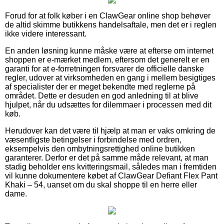
Forud for at folk køber i en ClawGear online shop behøver
de altid skimme butikkens handelsaftale, men det er i reglen
ikke videre interessant.
En anden løsning kunne måske være at efterse om internet
shoppen er e-mærket medlem, eftersom det generelt er en
garanti for at e-forretningen forsvarer de officielle danske
regler, udover at virksomheden en gang i mellem besigtiges
af specialister der er meget bekendte med reglerne på
området. Dette er desuden en god anledning til at blive
hjulpet, når du udsættes for dilemmaer i processen med dit
køb.
Herudover kan det være til hjælp at man er vaks omkring de
væsentligste betingelser i forbindelse med ordren,
eksempelvis den ombytningsrettighed online butikken
garanterer. Derfor er det på samme måde relevant, at man
stadig beholder ens kvitteringsmail, således man i fremtiden
vil kunne dokumentere købet af ClawGear Defiant Flex Pant
Khaki – 54, uanset om du skal shoppe til en herre eller
dame.