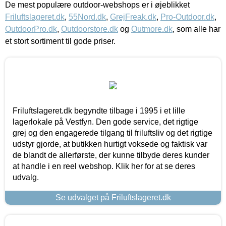
De mest populære outdoor-webshops er i øjeblikket
Friluftslageret.dk
,
55Nord.dk
,
GrejFreak.dk
,
Pro-Outdoor.dk
,
OutdoorPro.dk
,
Outdoorstore.dk
og
Outmore.dk
, som alle har
et stort sortiment til gode priser.
Friluftslageret.dk begyndte tilbage i 1995 i et lille
lagerlokale på Vestfyn. Den gode service, det rigtige
grej og den engagerede tilgang til friluftsliv og det rigtige
udstyr gjorde, at butikken hurtigt voksede og faktisk var
de blandt de allerførste, der kunne tilbyde deres kunder
at handle i en reel webshop. Klik her for at se deres
udvalg.
Se udvalget på Friluftslageret.dk