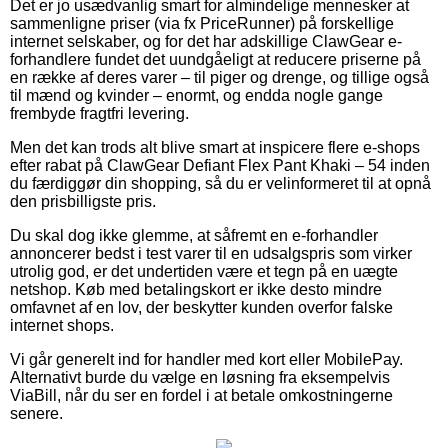
Det er jo usædvanlig smart for almindelige mennesker at
sammenligne priser (via fx PriceRunner) på forskellige
internet selskaber, og for det har adskillige ClawGear e-
forhandlere fundet det uundgåeligt at reducere priserne på
en række af deres varer – til piger og drenge, og tillige også
til mænd og kvinder – enormt, og endda nogle gange
frembyde fragtfri levering.
Men det kan trods alt blive smart at inspicere flere e-shops
efter rabat på ClawGear Defiant Flex Pant Khaki – 54 inden
du færdiggør din shopping, så du er velinformeret til at opnå
den prisbilligste pris.
Du skal dog ikke glemme, at såfremt en e-forhandler
annoncerer bedst i test varer til en udsalgspris som virker
utrolig god, er det undertiden være et tegn på en uægte
netshop. Køb med betalingskort er ikke desto mindre
omfavnet af en lov, der beskytter kunden overfor falske
internet shops.
Vi går generelt ind for handler med kort eller MobilePay.
Alternativt burde du vælge en løsning fra eksempelvis
ViaBill, når du ser en fordel i at betale omkostningerne
senere.