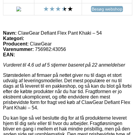
Besøg webshop
Navn:
ClawGear Defiant Flex Pant Khaki – 54
Kategori:
Producent:
ClawGear
Varenummer:
756982:43056
EAN:
Vurderet til
4.6
ud af 5 stjerner baseret på
22
anmeldelser
Størstedelen af firmaer på nettet giver nu til dags et stort
udvalg af leveringsmodeller. Det mest populære er nu til
dags at få leveret til en pakkeshop, og så kan du blot gå forbi
efter de købte produkter når du har tid. Fragtformen er jo
ekstremt ukompliceret, og ofte endvidere den mest
prisbevidste form for fragt ved køb af ClawGear Defiant Flex
Pant Khaki – 54.
Du kan lige så vel beslutte dig for at få produkterne leveret
hjem til dig selv eller til hvor du arbejder. Fragtløsningen
bliver en gang i mellem et hak mindre prisbillig, men på den
anden side ret uproblematisk. Den mest prisbevidste type af