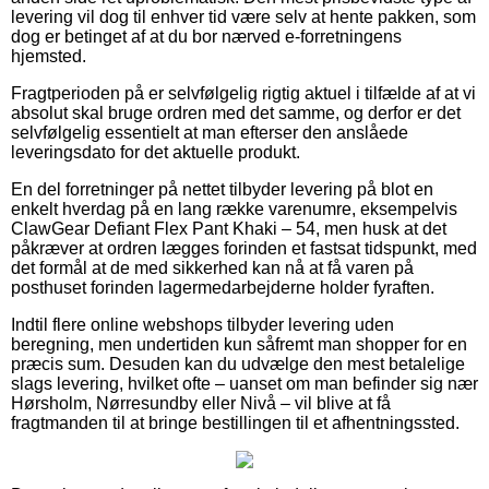
levering vil dog til enhver tid være selv at hente pakken, som
dog er betinget af at du bor nærved e-forretningens
hjemsted.
Fragtperioden på er selvfølgelig rigtig aktuel i tilfælde af at vi
absolut skal bruge ordren med det samme, og derfor er det
selvfølgelig essentielt at man efterser den anslåede
leveringsdato for det aktuelle produkt.
En del forretninger på nettet tilbyder levering på blot en
enkelt hverdag på en lang række varenumre, eksempelvis
ClawGear Defiant Flex Pant Khaki – 54, men husk at det
påkræver at ordren lægges forinden et fastsat tidspunkt, med
det formål at de med sikkerhed kan nå at få varen på
posthuset forinden lagermedarbejderne holder fyraften.
Indtil flere online webshops tilbyder levering uden
beregning, men undertiden kun såfremt man shopper for en
præcis sum. Desuden kan du udvælge den mest betalelige
slags levering, hvilket ofte – uanset om man befinder sig nær
Hørsholm, Nørresundby eller Nivå – vil blive at få
fragtmanden til at bringe bestillingen til et afhentningssted.