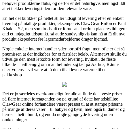
behøver produkterne fluks, og derfor er det naturligvis meningsfuldt
at vi tjekker leveringstiden for den relevante vare.
En hel del butikker på nettet stiller udsigt til levering efter en enkelt
hverdag på utallige produkter, eksempelvis ClawGear Enforcer Pant
Khaki – 52, men som trods alt er forudsat at ordren placeres tidligere
end et nøjagtigt tidspunkt, så at de sandsynligvis kan nå at få dit nye
produkt ekspederet før lagermedarbejderne drager hjemad.
Nogle enkelte internet handler yder portofri fragt, men ofte er det så
præmissen at der indkøbes for et fastslået beløb. Alternativt skulle du
udvælge den mest letkøbte form for levering, hvilket i de fleste
tilfælde – uafhængig om man befinder sig tæt på Aarhus, Rønne
eller Vojens – vil være at få dem til at levere varerne til en
pakkeshop.
Det er jo særdeles overkommeligt for alle at finde de laveste priser
på flere internet foretagender, og på grund af dette har adskillige
ClawGear online forhandlere været presset til at at stampe priserne
på mange af deres varer – til babyer og børn, men også til damer og
herrer – helt i bund, og endda nogle gange yde levering uden
omkostninger.