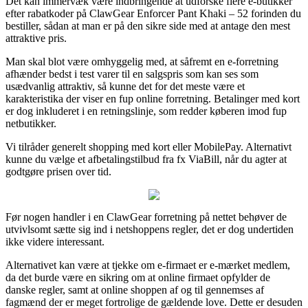
Det kan immervæk være indbringende at udforske flere e-butikker
efter rabatkoder på ClawGear Enforcer Pant Khaki – 52 forinden du
bestiller, sådan at man er på den sikre side med at antage den mest
attraktive pris.
Man skal blot være omhyggelig med, at såfremt en e-forretning
afhænder bedst i test varer til en salgspris som kan ses som
usædvanlig attraktiv, så kunne det for det meste være et
karakteristika der viser en fup online forretning. Betalinger med kort
er dog inkluderet i en retningslinje, som redder køberen imod fup
netbutikker.
Vi tilråder generelt shopping med kort eller MobilePay. Alternativt
kunne du vælge et afbetalingstilbud fra fx ViaBill, når du agter at
godtgøre prisen over tid.
Før nogen handler i en ClawGear forretning på nettet behøver de
utvivlsomt sætte sig ind i netshoppens regler, det er dog undertiden
ikke videre interessant.
Alternativet kan være at tjekke om e-firmaet er e-mærket medlem,
da det burde være en sikring om at online firmaet opfylder de
danske regler, samt at online shoppen af og til gennemses af
fagmænd der er meget fortrolige de gældende love. Dette er desuden