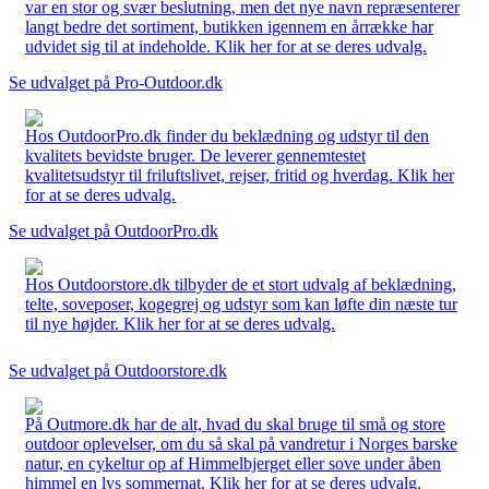
var en stor og svær beslutning, men det nye navn repræsenterer
langt bedre det sortiment, butikken igennem en årrække har
udvidet sig til at indeholde. Klik her for at se deres udvalg.
Se udvalget på Pro-Outdoor.dk
Hos OutdoorPro.dk finder du beklædning og udstyr til den
kvalitets bevidste bruger. De leverer gennemtestet
kvalitetsudstyr til friluftslivet, rejser, fritid og hverdag. Klik her
for at se deres udvalg.
Se udvalget på OutdoorPro.dk
Hos Outdoorstore.dk tilbyder de et stort udvalg af beklædning,
telte, soveposer, kogegrej og udstyr som kan løfte din næste tur
til nye højder. Klik her for at se deres udvalg.
Se udvalget på Outdoorstore.dk
På Outmore.dk har de alt, hvad du skal bruge til små og store
outdoor oplevelser, om du så skal på vandretur i Norges barske
natur, en cykeltur op af Himmelbjerget eller sove under åben
himmel en lys sommernat. Klik her for at se deres udvalg.