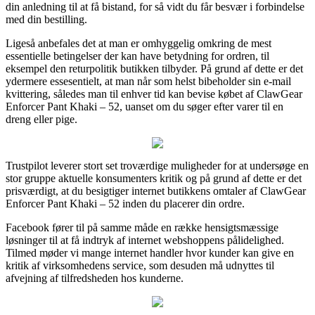
din anledning til at få bistand, for så vidt du får besvær i forbindelse
med din bestilling.
Ligeså anbefales det at man er omhyggelig omkring de mest
essentielle betingelser der kan have betydning for ordren, til
eksempel den returpolitik butikken tilbyder. På grund af dette er det
ydermere essesentielt, at man når som helst bibeholder sin e-mail
kvittering, således man til enhver tid kan bevise købet af ClawGear
Enforcer Pant Khaki – 52, uanset om du søger efter varer til en
dreng eller pige.
Trustpilot leverer stort set troværdige muligheder for at undersøge en
stor gruppe aktuelle konsumenters kritik og på grund af dette er det
prisværdigt, at du besigtiger internet butikkens omtaler af ClawGear
Enforcer Pant Khaki – 52 inden du placerer din ordre.
Facebook fører til på samme måde en række hensigtsmæssige
løsninger til at få indtryk af internet webshoppens pålidelighed.
Tilmed møder vi mange internet handler hvor kunder kan give en
kritik af virksomhedens service, som desuden må udnyttes til
afvejning af tilfredsheden hos kunderne.