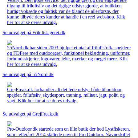
Vestfyn. Den gode service, det rigtige grej og den engagerede
tilgang til friluftsliv og det rigtige udstyr gjorde, at butikken
hurtigt voksede og faktisk var de blandt de allerførste, der
kunne tilbyde deres kunder at handle i en reel webshop. Klik
her for at se deres udvalg.
Se udvalget på Friluftslageret.dk
55Nord.dk har siden 2003 hjulpet et utal af friluftsfolk, spejdere
og FDFere med outdoorgrej, funktionel beklædning, uniformer,
forbundsskjorter, logovarer, telte, mærker og meget mere. Klik
her for at se deres udvalg.
Se udvalget på 55Nord.dk
GrejFreak.dk forhandler alt det fede udstyr både til outdoor,
spejder, friluftsliv, skydesport, træning, militær, jagt, politi og
vagt. Klik her for at se deres udvalg.
Se udvalget på GrejFreak.dk
Pro-Outdoor.dk startede som en lille butik der hed Lystfiskeren,
som i efteråret 2014 skiftede navn til Pro Outdoor. Navneskiftet