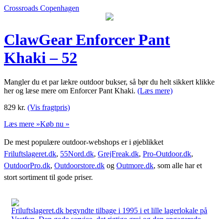
Crossroads Copenhagen
ClawGear Enforcer Pant
Khaki – 52
Mangler du et par lækre outdoor bukser, så bør du helt sikkert klikke
her og læse mere om Enforcer Pant Khaki.
(Læs mere)
829
kr.
(Vis fragtpris)
Læs mere »
Køb nu »
De mest populære outdoor-webshops er i øjeblikket
Friluftslageret.dk
,
55Nord.dk
,
GrejFreak.dk
,
Pro-Outdoor.dk
,
OutdoorPro.dk
,
Outdoorstore.dk
og
Outmore.dk
, som alle har et
stort sortiment til gode priser.
Friluftslageret.dk begyndte tilbage i 1995 i et lille lagerlokale på