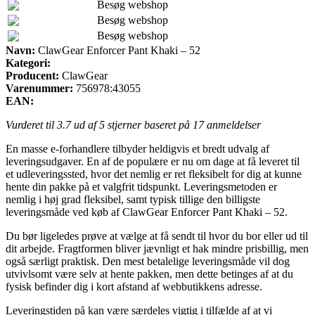
Besøg webshop
Besøg webshop
Besøg webshop
Navn:
ClawGear Enforcer Pant Khaki – 52
Kategori:
Producent:
ClawGear
Varenummer:
756978:43055
EAN:
Vurderet til
3.7
ud af 5 stjerner baseret på
17
anmeldelser
En masse e-forhandlere tilbyder heldigvis et bredt udvalg af
leveringsudgaver. En af de populære er nu om dage at få leveret til
et udleveringssted, hvor det nemlig er ret fleksibelt for dig at kunne
hente din pakke på et valgfrit tidspunkt. Leveringsmetoden er
nemlig i høj grad fleksibel, samt typisk tillige den billigste
leveringsmåde ved køb af ClawGear Enforcer Pant Khaki – 52.
Du bør ligeledes prøve at vælge at få sendt til hvor du bor eller ud til
dit arbejde. Fragtformen bliver jævnligt et hak mindre prisbillig, men
også særligt praktisk. Den mest betalelige leveringsmåde vil dog
utvivlsomt være selv at hente pakken, men dette betinges af at du
fysisk befinder dig i kort afstand af webbutikkens adresse.
Leveringstiden på kan være særdeles vigtig i tilfælde af at vi