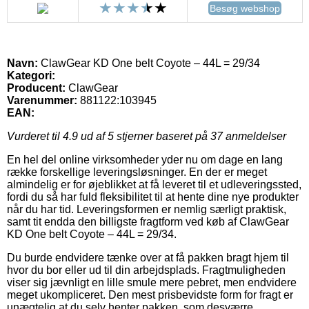
Besøg webshop
Navn:
ClawGear KD One belt Coyote – 44L = 29/34
Kategori:
Producent:
ClawGear
Varenummer:
881122:103945
EAN:
Vurderet til
4.9
ud af 5 stjerner baseret på
37
anmeldelser
En hel del online virksomheder yder nu om dage en lang
række forskellige leveringsløsninger. En der er meget
almindelig er for øjeblikket at få leveret til et udleveringssted,
fordi du så har fuld fleksibilitet til at hente dine nye produkter
når du har tid. Leveringsformen er nemlig særligt praktisk,
samt tit endda den billigste fragtform ved køb af ClawGear
KD One belt Coyote – 44L = 29/34.
Du burde endvidere tænke over at få pakken bragt hjem til
hvor du bor eller ud til din arbejdsplads. Fragtmuligheden
viser sig jævnligt en lille smule mere pebret, men endvidere
meget ukompliceret. Den mest prisbevidste form for fragt er
unægtelig at du selv henter pakken, som desværre