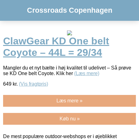
Crossroads Copenhagen
ClawGear KD One belt
Coyote – 44L = 29/34
Mangler du et nyt bælte i høj kvalitet til udelivet – Så prøve
se KD One belt Coyote. Klik her
(Læs mere)
649
kr.
(Vis fragtpris)
Læs mere »
Køb nu »
De mest populære outdoor-webshops er i øjeblikket