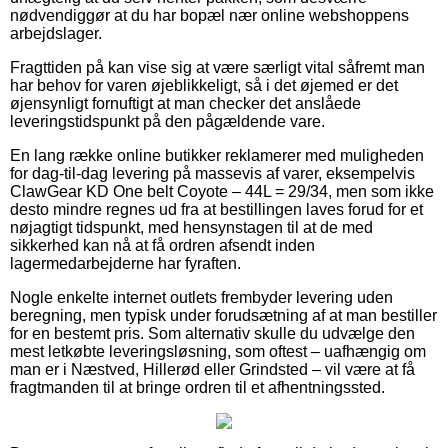
nødvendiggør at du har bopæl nær online webshoppens
arbejdslager.
Fragttiden på kan vise sig at være særligt vital såfremt man
har behov for varen øjeblikkeligt, så i det øjemed er det
øjensynligt fornuftigt at man checker det anslåede
leveringstidspunkt på den pågældende vare.
En lang række online butikker reklamerer med muligheden
for dag-til-dag levering på massevis af varer, eksempelvis
ClawGear KD One belt Coyote – 44L = 29/34, men som ikke
desto mindre regnes ud fra at bestillingen laves forud for et
nøjagtigt tidspunkt, med hensynstagen til at de med
sikkerhed kan nå at få ordren afsendt inden
lagermedarbejderne har fyraften.
Nogle enkelte internet outlets frembyder levering uden
beregning, men typisk under forudsætning af at man bestiller
for en bestemt pris. Som alternativ skulle du udvælge den
mest letkøbte leveringsløsning, som oftest – uafhængig om
man er i Næstved, Hillerød eller Grindsted – vil være at få
fragtmanden til at bringe ordren til et afhentningssted.