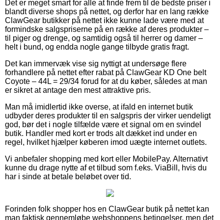
Det er meget smart for alle at finde frem til de bedste priser i
blandt diverse shops på nettet, og derfor har en lang række
ClawGear butikker på nettet ikke kunne lade være med at
formindske salgspriserne på en række af deres produkter –
til piger og drenge, og samtidig også til herrer og damer –
helt i bund, og endda nogle gange tilbyde gratis fragt.
Det kan immervæk vise sig nyttigt at undersøge flere
forhandlere på nettet efter rabat på ClawGear KD One belt
Coyote – 44L = 29/34 forud for at du køber, således at man
er sikret at antage den mest attraktive pris.
Man må imidlertid ikke overse, at ifald en internet butik
udbyder deres produkter til en salgspris der virker uendeligt
god, bør det i nogle tilfælde være et signal om en svindel
butik. Handler med kort er trods alt dækket ind under en
regel, hvilket hjælper køberen imod uægte internet outlets.
Vi anbefaler shopping med kort eller MobilePay. Alternativt
kunne du drage nytte af et tilbud som f.eks. ViaBill, hvis du
har i sinde at betale beløbet over tid.
Forinden folk shopper hos en ClawGear butik på nettet kan
man faktisk gennemløbe webshoppens betingelser, men det