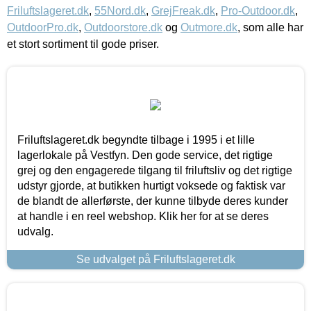
Friluftslageret.dk
,
55Nord.dk
,
GrejFreak.dk
,
Pro-Outdoor.dk
,
OutdoorPro.dk
,
Outdoorstore.dk
og
Outmore.dk
, som alle har
et stort sortiment til gode priser.
Friluftslageret.dk begyndte tilbage i 1995 i et lille
lagerlokale på Vestfyn. Den gode service, det rigtige
grej og den engagerede tilgang til friluftsliv og det rigtige
udstyr gjorde, at butikken hurtigt voksede og faktisk var
de blandt de allerførste, der kunne tilbyde deres kunder
at handle i en reel webshop. Klik her for at se deres
udvalg.
Se udvalget på Friluftslageret.dk