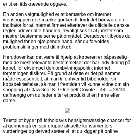
er tit en tidskrævende opgave.
En anden valgmulighed er at bemærke om internet
webshoppen er e-mærke godkendt, fordi det bør være en
indikator for at internet firmaet efterlever de officielle danske
regler, udover at e-handlen jævnligt ses til af jurister som
mestrer bestemmelserne på området. Derudover tilbydes du
mulighed for en hjælpende hånd, når du forvoldes
problemstillinger med dit indkøb.
Herudover kan det være til hjælp at køberen er påpasselig
med de mest relevante bestemmelser der har indvirkning på
købet, for eksempel den ombytningspolitik internet
forretningen tilsikrer. På grund af dette er det på samme
måde essesentielt, at man til enhver tid bibeholder sin
købsbekræftelse, så man i fremtiden vil kunne vidne om sin
shopping af ClawGear KD One belt Coyote – 44L = 29/34,
uafhængig om du leder efter et produkt til en herre eller
dame.
Trustpilot byder på forholdsvis hensigtsmæssige chancer for
at gennemgå en stor gruppe aktuelle konsumenters
vurderinger og derved støtter vi, at du kigger på online