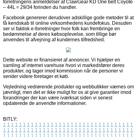
forretningens anmeldelser af ClawGear KD One belt Coyote
– 44L = 29/34 forinden du handler.
Facebook genererer derudover adskillige gode metoder til at
få kendskab til online virksomhedens kundefokus. Desuden
ser vi faktisk e-forretninger hvor folk kan frembringe en
bedømmelse af deres købsoplevelse, som tillige bør
anvendes til afvejning af kundernes tilfredshed.
Dette website er finansieret af annoncer. Vi hjælper en
samling af internet varehuse hvori vi markedsfører deres
produkter, og tager imod kommission når de personer vi
sender videre foretager et køb.
Vejledning vedrørende produkter og webbutikker værnes om
jævnligt, men det er ikke muligt for os at give garantier imod
forandringer der kan være iværksat siden vi senest
opdaterede de anvendte informationer.
BITLY:
1
1
1
1
1
1
1
1
1
1
1
1
1
1
1
1
1
1
1
1
1
1
1
1
1
1
1
1
1
1
1
1
1
1
1
1
1
1
1
1
1
1
1
1
1
1
1
1
1
1
1
1
1
1
1
1
1
1
1
1
1
1
1
1
1
1
1
1
1
1
1
1
1
1
1
1
1
1
1
1
1
1
1
1
1
1
1
1
1
1
1
1
1
1
1
1
1
1
1