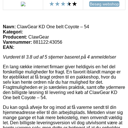
Besøg webshop
Navn:
ClawGear KD One belt Coyote – 54
Kategori:
Producent:
ClawGear
Varenummer:
881122:43056
EAN:
Vurderet til
3.8
ud af 5 stjerner baseret på
4
anmeldelser
En lang række internet firmaer giver heldigvis en hel del
forskellige muligheder for fragt. En favorit iblandt mange er
for øjeblikket at få bragt ordren til en pakkeshop, hvor du
selv kan hente ordren når du har mulighed for det.
Fragtmuligheden er jo særdeles praktisk, samt ofte ydermere
den billigste løsning til levering ved køb af ClawGear KD
One belt Coyote – 54.
Du kan også afveje for og imod at få varerne sendt til din
hjemmeadresse eller til din arbejdsplads. Metoden viser sig
mange gange et hak mere bekostelig, men omvendt vældig
let. Den billigste leveringsversion vil dog utvivlsomt være at
hente varerne selv, men dette er betinget af at du opholder