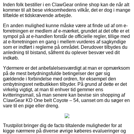
Inden folk bestiller i en ClawGear online shop kan de når alt
kommer til alt bese virksomhedens vilkår, det er dog i mange
tilfælde et tidskrævende arbejde.
En anden mulighed kunne måske være at finde ud af om e-
forretningen er medlem af e-mærket, grundet at det ofte er et
sympol på at e-handlen forstår de officielle regler, tillige med
at e-forretningen en gang i mellem vurderes af sagkyndige
som er indført i reglerne på området. Derudover tilbydes du
anledning til bistand, såfremt du oplever besvær ved dit
indkøb.
Ydermere er det anbefalelsesværdigt at man er opmærksom
på de mest betydningsfulde betingelser der gør sig
gældende i forbindelse med ordren, for eksempel den
ombytningsret netbutikken tilbyder. På grund af dette er det
virkelig vigtigt, at man til enhver tid gemmer ens
kvitteringsmail, så man senere kan bevise sin shopping af
ClawGear KD One belt Coyote – 54, uanset om du søger en
vare til en pige eller dreng.
Trustpilot bringer dig de facto tiltalende muligheder for at
kigge nærmere på diverse øvrige køberes evalueringer og