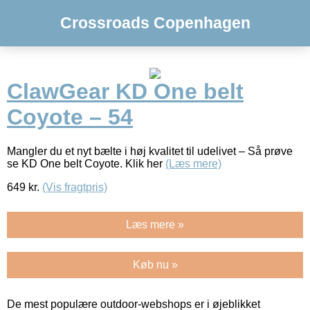
Crossroads Copenhagen
ClawGear KD One belt
Coyote – 54
Mangler du et nyt bælte i høj kvalitet til udelivet – Så prøve
se KD One belt Coyote. Klik her
(Læs mere)
649
kr.
(Vis fragtpris)
Læs mere »
Køb nu »
De mest populære outdoor-webshops er i øjeblikket