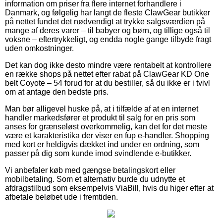
information om priser fra flere internet forhandlere i
Danmark, og følgelig har langt de fleste ClawGear butikker
på nettet fundet det nødvendigt at trykke salgsværdien på
mange af deres varer – til babyer og børn, og tillige også til
voksne – eftertrykkeligt, og endda nogle gange tilbyde fragt
uden omkostninger.
Det kan dog ikke desto mindre være rentabelt at kontrollere
en række shops på nettet efter rabat på ClawGear KD One
belt Coyote – 54 forud for at du bestiller, så du ikke er i tvivl
om at antage den bedste pris.
Man bør alligevel huske på, at i tilfælde af at en internet
handler markedsfører et produkt til salg for en pris som
anses for grænseløst overkommelig, kan det for det meste
være et karakteristika der viser en fup e-handler. Shopping
med kort er heldigvis dækket ind under en ordning, som
passer på dig som kunde imod svindlende e-butikker.
Vi anbefaler køb med gængse betalingskort eller
mobilbetaling. Som et alternativ burde du udnytte et
afdragstilbud som eksempelvis ViaBill, hvis du higer efter at
afbetale beløbet ude i fremtiden.