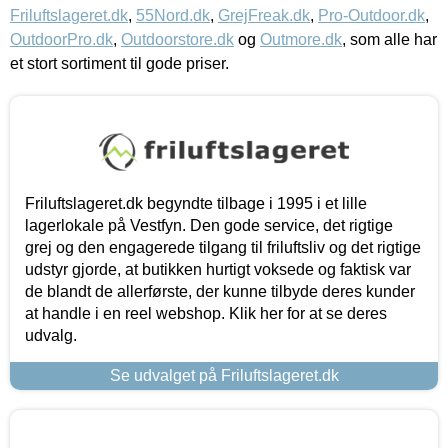
Friluftslageret.dk
,
55Nord.dk
,
GrejFreak.dk
,
Pro-Outdoor.dk
,
OutdoorPro.dk
,
Outdoorstore.dk
og
Outmore.dk
, som alle har
et stort sortiment til gode priser.
Friluftslageret.dk begyndte tilbage i 1995 i et lille
lagerlokale på Vestfyn. Den gode service, det rigtige
grej og den engagerede tilgang til friluftsliv og det rigtige
udstyr gjorde, at butikken hurtigt voksede og faktisk var
de blandt de allerførste, der kunne tilbyde deres kunder
at handle i en reel webshop. Klik her for at se deres
udvalg.
Se udvalget på Friluftslageret.dk