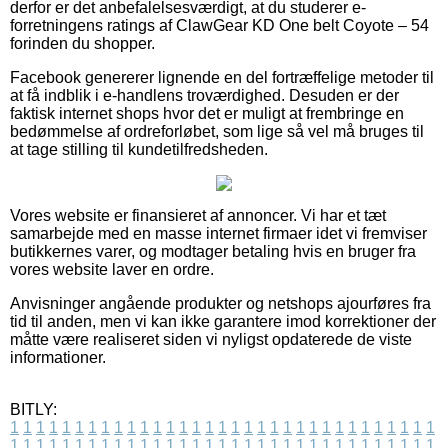
derfor er det anbefalelsesværdigt, at du studerer e-
forretningens ratings af ClawGear KD One belt Coyote – 54
forinden du shopper.
Facebook genererer lignende en del fortræffelige metoder til
at få indblik i e-handlens troværdighed. Desuden er der
faktisk internet shops hvor det er muligt at frembringe en
bedømmelse af ordreforløbet, som lige så vel må bruges til
at tage stilling til kundetilfredsheden.
Vores website er finansieret af annoncer. Vi har et tæt
samarbejde med en masse internet firmaer idet vi fremviser
butikkernes varer, og modtager betaling hvis en bruger fra
vores website laver en ordre.
Anvisninger angående produkter og netshops ajourføres fra
tid til anden, men vi kan ikke garantere imod korrektioner der
måtte være realiseret siden vi nyligst opdaterede de viste
informationer.
BITLY:
1
1
1
1
1
1
1
1
1
1
1
1
1
1
1
1
1
1
1
1
1
1
1
1
1
1
1
1
1
1
1
1
1
1
1
1
1
1
1
1
1
1
1
1
1
1
1
1
1
1
1
1
1
1
1
1
1
1
1
1
1
1
1
1
1
1