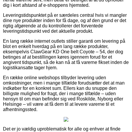
dig i kort afstand af e-shoppens hjemsted.
Leveringstidspunktet på er særdeles central hvis vi mangler
dine nye produkter inden for få dage, og af den grund er det
rigtig afgørende at du kontrollerer det forventede
leveringstidspunkt ved det aktuelle produkt.
En lang række internet outlets stiller garanti om levering på
blot en enkelt hverdag på en lang række produkter,
eksempelvis ClawGear KD One belt Coyote – 54, der dog
betinges af at bestillingen køres igennem forud for et
angivent tidspunkt, så de kan nå at få varerne fikset inden de
logistikansatte tager hjem.
En række online webshops tilbyder levering uden
omkostninger, men i mange tilfælde forudsætter det at man
indkøber for en konkret sum. Ellers kan du snuppe den
billigste mulighed for fragt, der i mange tilfælde – uden
hensyn til om man befinder sig ved Roskilde, Nyborg eller
Helsinge – vil være at få dem til at levere varerne til et
afhentningssted.
Det er jo vældig uproblematisk for alle og enhver at finde