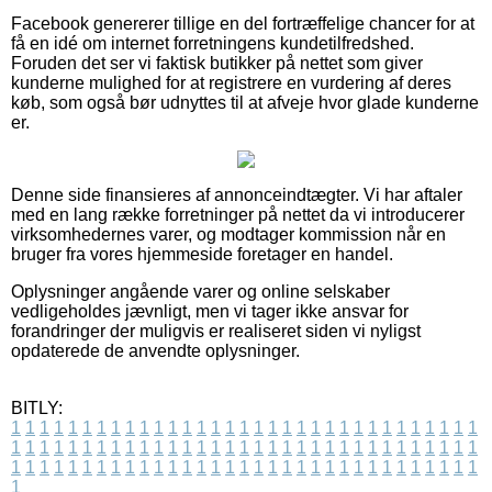
Facebook genererer tillige en del fortræffelige chancer for at
få en idé om internet forretningens kundetilfredshed.
Foruden det ser vi faktisk butikker på nettet som giver
kunderne mulighed for at registrere en vurdering af deres
køb, som også bør udnyttes til at afveje hvor glade kunderne
er.
Denne side finansieres af annonceindtægter. Vi har aftaler
med en lang række forretninger på nettet da vi introducerer
virksomhedernes varer, og modtager kommission når en
bruger fra vores hjemmeside foretager en handel.
Oplysninger angående varer og online selskaber
vedligeholdes jævnligt, men vi tager ikke ansvar for
forandringer der muligvis er realiseret siden vi nyligst
opdaterede de anvendte oplysninger.
BITLY:
1
1
1
1
1
1
1
1
1
1
1
1
1
1
1
1
1
1
1
1
1
1
1
1
1
1
1
1
1
1
1
1
1
1
1
1
1
1
1
1
1
1
1
1
1
1
1
1
1
1
1
1
1
1
1
1
1
1
1
1
1
1
1
1
1
1
1
1
1
1
1
1
1
1
1
1
1
1
1
1
1
1
1
1
1
1
1
1
1
1
1
1
1
1
1
1
1
1
1
1