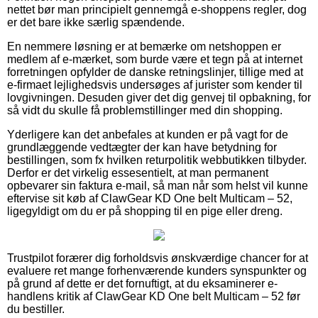
nettet bør man principielt gennemgå e-shoppens regler, dog
er det bare ikke særlig spændende.
En nemmere løsning er at bemærke om netshoppen er
medlem af e-mærket, som burde være et tegn på at internet
forretningen opfylder de danske retningslinjer, tillige med at
e-firmaet lejlighedsvis undersøges af jurister som kender til
lovgivningen. Desuden giver det dig genvej til opbakning, for
så vidt du skulle få problemstillinger med din shopping.
Yderligere kan det anbefales at kunden er på vagt for de
grundlæggende vedtægter der kan have betydning for
bestillingen, som fx hvilken returpolitik webbutikken tilbyder.
Derfor er det virkelig essesentielt, at man permanent
opbevarer sin faktura e-mail, så man når som helst vil kunne
eftervise sit køb af ClawGear KD One belt Multicam – 52,
ligegyldigt om du er på shopping til en pige eller dreng.
Trustpilot forærer dig forholdsvis ønskværdige chancer for at
evaluere ret mange forhenværende kunders synspunkter og
på grund af dette er det fornuftigt, at du eksaminerer e-
handlens kritik af ClawGear KD One belt Multicam – 52 før
du bestiller.