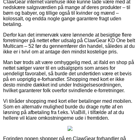
ClawGear internet varehuse ikke kunne lade være med at
nedskære salgsværdien på mange af deres produkter – til
børn og babyer, og tillige også til kvinder og mænd –
kolossalt, og endda nogle gange garantere fragt uden
betaling.
Derfor kan det immervæk være lønnende at besigtige flere
forretninger på nettet efter udsalg på ClawGear KD One belt
Multicam – 52 før du gennemfører din handel, således at du
ikke er i tvivl om at antage den mindst kostelige pris.
Man bør trods alt være omhyggelig med, at ifald en shop på
nettet sælger varer til en udsalgspris som anses for
uendeligt favorabel, så burde det undertiden være et bevis
på en uoprigtig e-forhandler. Shopping med kort er ikke
desto mindre dækket ind under Indsigelsesordningen,
hvilket garanterer folk overfor svindlende e-forretninger.
Vi tilråder shopping med kort eller betalinger med mobilen.
Som en alternativ mulighed burde du drage nytte af en
løsning på afbetaling fra f.eks. ViaBill, i tilfælde af at du
hellere vil klare omkostningerne ude i fremtiden.
Forinden nogen shopper på en ClawGear forhandler på