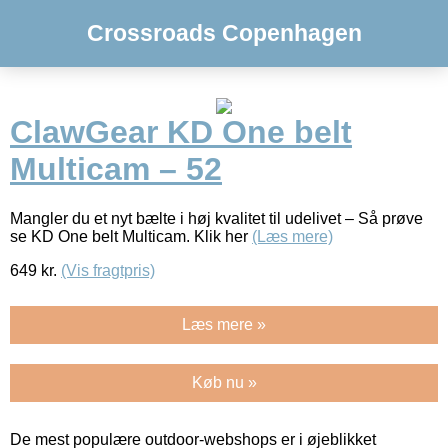
Crossroads Copenhagen
ClawGear KD One belt
Multicam – 52
Mangler du et nyt bælte i høj kvalitet til udelivet – Så prøve
se KD One belt Multicam. Klik her
(Læs mere)
649
kr.
(Vis fragtpris)
Læs mere »
Køb nu »
De mest populære outdoor-webshops er i øjeblikket