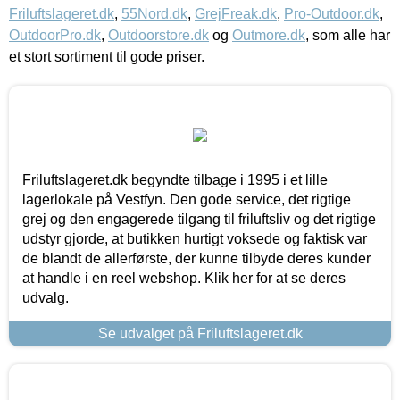
Friluftslageret.dk
,
55Nord.dk
,
GrejFreak.dk
,
Pro-Outdoor.dk
,
OutdoorPro.dk
,
Outdoorstore.dk
og
Outmore.dk
, som alle har
et stort sortiment til gode priser.
Friluftslageret.dk begyndte tilbage i 1995 i et lille
lagerlokale på Vestfyn. Den gode service, det rigtige
grej og den engagerede tilgang til friluftsliv og det rigtige
udstyr gjorde, at butikken hurtigt voksede og faktisk var
de blandt de allerførste, der kunne tilbyde deres kunder
at handle i en reel webshop. Klik her for at se deres
udvalg.
Se udvalget på Friluftslageret.dk