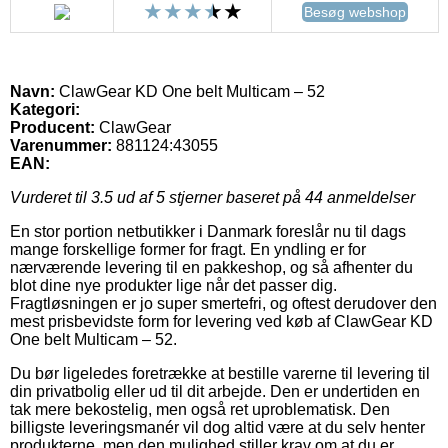
Besøg webshop
Navn:
ClawGear KD One belt Multicam – 52
Kategori:
Producent:
ClawGear
Varenummer:
881124:43055
EAN:
Vurderet til
3.5
ud af 5 stjerner baseret på
44
anmeldelser
En stor portion netbutikker i Danmark foreslår nu til dags
mange forskellige former for fragt. En yndling er for
nærværende levering til en pakkeshop, og så afhenter du
blot dine nye produkter lige når det passer dig.
Fragtløsningen er jo super smertefri, og oftest derudover den
mest prisbevidste form for levering ved køb af ClawGear KD
One belt Multicam – 52.
Du bør ligeledes foretrække at bestille varerne til levering til
din privatbolig eller ud til dit arbejde. Den er undertiden en
tak mere bekostelig, men også ret uproblematisk. Den
billigste leveringsmanér vil dog altid være at du selv henter
produkterne, men den mulighed stiller krav om at du er