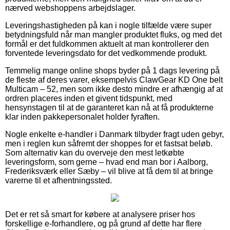
nærved webshoppens arbejdslager.
Leveringshastigheden på kan i nogle tilfælde være super
betydningsfuld når man mangler produktet fluks, og med det
formål er det fuldkommen aktuelt at man kontrollerer den
forventede leveringsdato for det vedkommende produkt.
Temmelig mange online shops byder på 1 dags levering på
de fleste af deres varer, eksempelvis ClawGear KD One belt
Multicam – 52, men som ikke desto mindre er afhængig af at
ordren placeres inden et givent tidspunkt, med
hensynstagen til at de garanteret kan nå at få produkterne
klar inden pakkepersonalet holder fyraften.
Nogle enkelte e-handler i Danmark tilbyder fragt uden gebyr,
men i reglen kun såfremt der shoppes for et fastsat beløb.
Som alternativ kan du overveje den mest letkøbte
leveringsform, som gerne – hvad end man bor i Aalborg,
Frederiksværk eller Sæby – vil blive at få dem til at bringe
varerne til et afhentningssted.
Det er ret så smart for købere at analysere priser hos
forskellige e-forhandlere, og på grund af dette har flere