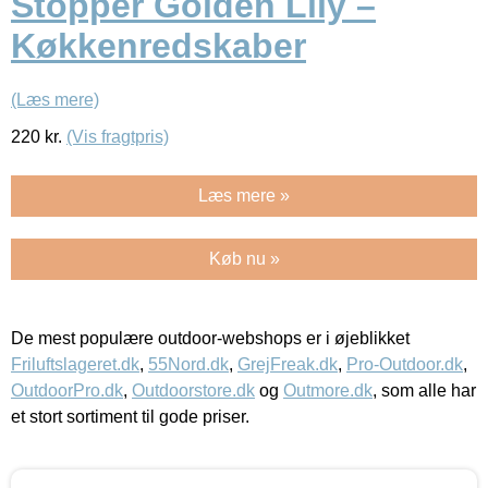
Stopper Golden Lily –
Køkkenredskaber
(Læs mere)
220
kr.
(Vis fragtpris)
Læs mere »
Køb nu »
De mest populære outdoor-webshops er i øjeblikket
Friluftslageret.dk
,
55Nord.dk
,
GrejFreak.dk
,
Pro-Outdoor.dk
,
OutdoorPro.dk
,
Outdoorstore.dk
og
Outmore.dk
, som alle har
et stort sortiment til gode priser.