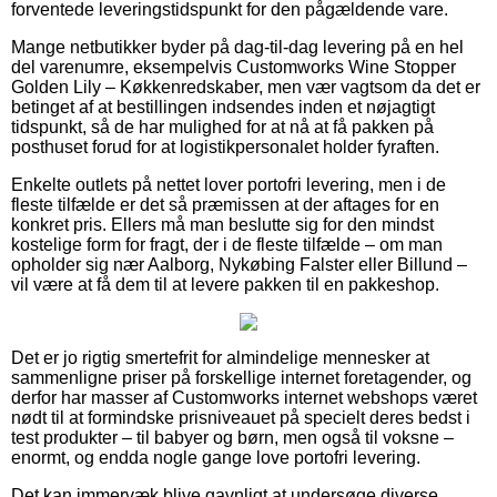
forventede leveringstidspunkt for den pågældende vare.
Mange netbutikker byder på dag-til-dag levering på en hel
del varenumre, eksempelvis Customworks Wine Stopper
Golden Lily – Køkkenredskaber, men vær vagtsom da det er
betinget af at bestillingen indsendes inden et nøjagtigt
tidspunkt, så de har mulighed for at nå at få pakken på
posthuset forud for at logistikpersonalet holder fyraften.
Enkelte outlets på nettet lover portofri levering, men i de
fleste tilfælde er det så præmissen at der aftages for en
konkret pris. Ellers må man beslutte sig for den mindst
kostelige form for fragt, der i de fleste tilfælde – om man
opholder sig nær Aalborg, Nykøbing Falster eller Billund –
vil være at få dem til at levere pakken til en pakkeshop.
Det er jo rigtig smertefrit for almindelige mennesker at
sammenligne priser på forskellige internet foretagender, og
derfor har masser af Customworks internet webshops været
nødt til at formindske prisniveauet på specielt deres bedst i
test produkter – til babyer og børn, men også til voksne –
enormt, og endda nogle gange love portofri levering.
Det kan immervæk blive gavnligt at undersøge diverse