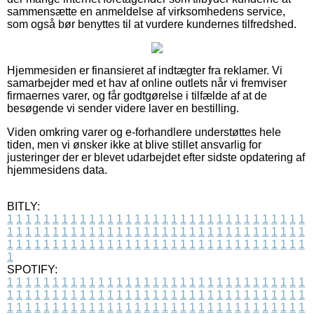
sammensætte en anmeldelse af virksomhedens service,
som også bør benyttes til at vurdere kundernes tilfredshed.
Hjemmesiden er finansieret af indtægter fra reklamer. Vi
samarbejder med et hav af online outlets når vi fremviser
firmaernes varer, og får godtgørelse i tilfælde af at de
besøgende vi sender videre laver en bestilling.
Viden omkring varer og e-forhandlere understøttes hele
tiden, men vi ønsker ikke at blive stillet ansvarlig for
justeringer der er blevet udarbejdet efter sidste opdatering af
hjemmesidens data.
BITLY:
1
1
1
1
1
1
1
1
1
1
1
1
1
1
1
1
1
1
1
1
1
1
1
1
1
1
1
1
1
1
1
1
1
1
1
1
1
1
1
1
1
1
1
1
1
1
1
1
1
1
1
1
1
1
1
1
1
1
1
1
1
1
1
1
1
1
1
1
1
1
1
1
1
1
1
1
1
1
1
1
1
1
1
1
1
1
1
1
1
1
1
1
1
1
1
1
1
1
1
1
SPOTIFY:
1
1
1
1
1
1
1
1
1
1
1
1
1
1
1
1
1
1
1
1
1
1
1
1
1
1
1
1
1
1
1
1
1
1
1
1
1
1
1
1
1
1
1
1
1
1
1
1
1
1
1
1
1
1
1
1
1
1
1
1
1
1
1
1
1
1
1
1
1
1
1
1
1
1
1
1
1
1
1
1
1
1
1
1
1
1
1
1
1
1
1
1
1
1
1
1
1
1
1