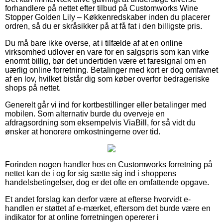
forhandlere på nettet efter tilbud på Customworks Wine
Stopper Golden Lily – Køkkenredskaber inden du placerer
ordren, så du er skråsikker på at få fat i den billigste pris.
Du må bare ikke overse, at i tilfælde af at en online
virksomhed udlover en vare for en salgspris som kan virke
enormt billig, bør det undertiden være et faresignal om en
uærlig online forretning. Betalinger med kort er dog omfavnet
af en lov, hvilket bistår dig som køber overfor bedrageriske
shops på nettet.
Generelt går vi ind for kortbestillinger eller betalinger med
mobilen. Som alternativ burde du overveje en
afdragsordning som eksempelvis ViaBill, for så vidt du
ønsker at honorere omkostningerne over tid.
Forinden nogen handler hos en Customworks forretning på
nettet kan de i og for sig sætte sig ind i shoppens
handelsbetingelser, dog er det ofte en omfattende opgave.
Et andet forslag kan derfor være at efterse hvorvidt e-
handlen er støttet af e-mærket, eftersom det burde være en
indikator for at online forretningen opererer i