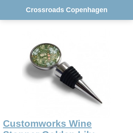
Crossroads Copenhagen
Customworks Wine