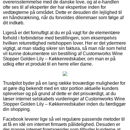
overensstemmelse med de danske love, og at e-handlen
ofte ses til af eksperter der har ekspertise inden for
vedtægterne på området. Dette er desuden din lejlighed til
en håndsrækning, når du forvoldes dilemmaer som følge af
dit indkøb.
Ligeså er det fornuftigt at du er på vagt for de elementære
forhold i forbindelse med bestillingen, som eksempelvis
hvilken returrettighed netshoppen lover. Her er det ydermere
vigtigt, at man stadig sikrer sin faktura, så man når som helst
vil kunne dokumentere sin bestilling af Customworks Wine
Stopper Golden Lily – Køkkenredskaber, om man er på
udkig efter et produkt til en herre eller dame.
Trustpilot byder på en lang række troværdige muligheder for
at gøre dig bekendt med en stor portion aktuelle kunders
oplevelser og på grund af dette er det prisværdigt, at du
læser internet selskabets vurderinger af Customworks Wine
Stopper Golden Lily – Køkkenredskaber inden du færdiggør
din shopping.
Facebook leverer lige så vel regulære passende metoder til
at få en idé om internet firmaets pålidelighed. Desuden er
der mange internet foretagender som tilbyder kunderne at