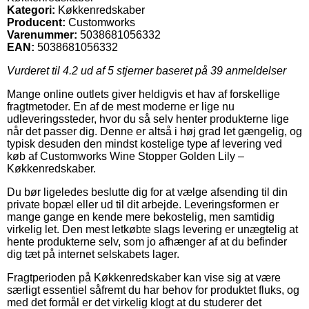
Kategori:
Køkkenredskaber
Producent:
Customworks
Varenummer:
5038681056332
EAN:
5038681056332
Vurderet til
4.2
ud af 5 stjerner baseret på
39
anmeldelser
Mange online outlets giver heldigvis et hav af forskellige
fragtmetoder. En af de mest moderne er lige nu
udleveringssteder, hvor du så selv henter produkterne lige
når det passer dig. Denne er altså i høj grad let gængelig, og
typisk desuden den mindst kostelige type af levering ved
køb af Customworks Wine Stopper Golden Lily –
Køkkenredskaber.
Du bør ligeledes beslutte dig for at vælge afsending til din
private bopæl eller ud til dit arbejde. Leveringsformen er
mange gange en kende mere bekostelig, men samtidig
virkelig let. Den mest letkøbte slags levering er unægtelig at
hente produkterne selv, som jo afhænger af at du befinder
dig tæt på internet selskabets lager.
Fragtperioden på Køkkenredskaber kan vise sig at være
særligt essentiel såfremt du har behov for produktet fluks, og
med det formål er det virkelig klogt at du studerer det