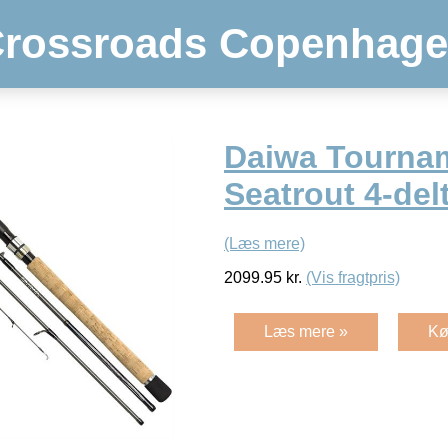
rossroads Copenhag
Daiwa Tourna
Seatrout 4-del
(Læs mere)
2099.95
kr.
(Vis fragtpris)
Læs mere »
Kø