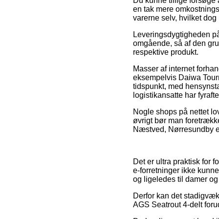
Du kunne tillige forsøge a
en tak mere omkostningsf
varerne selv, hvilket dog
Leveringsdygtigheden på
omgående, så af den grun
respektive produkt.
Masser af internet forh
eksempelvis Daiwa Tourna
tidspunkt, med hensynstag
logistikansatte har fyrafte
Nogle shops på nettet lov
øvrigt bør man foretrækk
Næstved, Nørresundby eller
Det er ultra praktisk for 
e-forretninger ikke kunn
og ligeledes til damer og
Derfor kan det stadigvæk
AGS Seatrout 4-delt forud