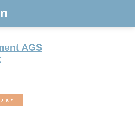
en
ment AGS
t
b nu »