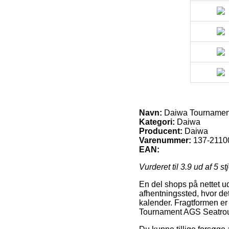
Navn:
Daiwa Tournament
Kategori:
Daiwa
Producent:
Daiwa
Varenummer:
137-2110
EAN:
Vurderet til
3.9
ud af 5 st
En del shops på nettet udl
afhentningssted, hvor det 
kalender. Fragtformen er 
Tournament AGS Seatrout