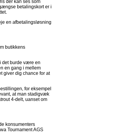
pris der kan ses som
ængse betalingskort er i
tet.
eje en afbetalingsløsning
em butikkens
di det burde være en
gen en gang i mellem
giver dig chance for at
estillingen, for eksempel
levant, at man stadigvæk
trout 4-delt, uanset om
rende konsumenters
Daiwa Tournament AGS