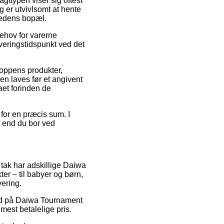
ragttypen viser sig oftest
 er utvivlsomt at hente
mhedens bopæl.
ehov for varerne
veringstidspunkt ved det
oppens produkter,
n laves før et angivent
maet forinden de
 for en præcis sum. I
d end du bor ved
l tak har adskillige Daiwa
er – til babyer og børn,
vering.
lbud på Daiwa Tournament
mest betalelige pris.