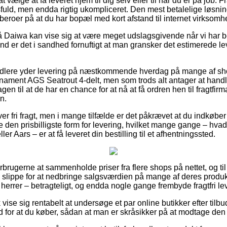
t vælge at få leveret hjem til dig selv eller til når du er på job. F
uld, men endda rigtig ukompliceret. Den mest betalelige løsning
 beroer på at du har bopæl med kort afstand til internet virkso
 Daiwa kan vise sig at være meget udslagsgivende når vi har b
d er det i sandhed fornuftigt at man gransker det estimerede le
andlere yder levering på næstkommende hverdag på mange af sh
ment AGS Seatrout 4-delt, men som trods alt antager at handle
en til at de har en chance for at nå at få ordren hen til fragtfir
n.
er fri fragt, men i mange tilfælde er det påkrævet at du indkøber
e den prisbilligste form for levering, hvilket mange gange – hva
 Aars – er at få leveret din bestilling til et afhentningssted.
forbrugerne at sammenholde priser fra flere shops på nettet, og ti
e slippe for at nedbringe salgsværdien på mange af deres produkt
 herrer – betragteligt, og endda nogle gange frembyde fragtfri le
 vise sig rentabelt at undersøge et par online butikker efter ti
 for at du køber, sådan at man er skråsikker på at modtage den 