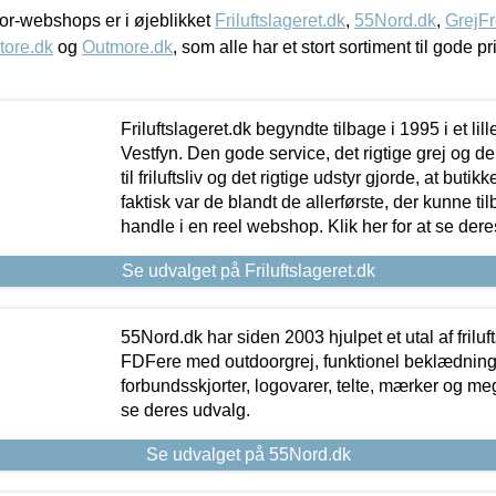
r-webshops er i øjeblikket
Friluftslageret.dk
,
55Nord.dk
,
GrejFr
tore.dk
og
Outmore.dk
, som alle har et stort sortiment til gode pr
Friluftslageret.dk begyndte tilbage i 1995 i et lil
Vestfyn. Den gode service, det rigtige grej og 
til friluftsliv og det rigtige udstyr gjorde, at buti
faktisk var de blandt de allerførste, der kunne ti
handle i en reel webshop. Klik her for at se dere
Se udvalget på Friluftslageret.dk
55Nord.dk har siden 2003 hjulpet et utal af friluf
FDFere med outdoorgrej, funktionel beklædning,
forbundsskjorter, logovarer, telte, mærker og meg
se deres udvalg.
Se udvalget på 55Nord.dk