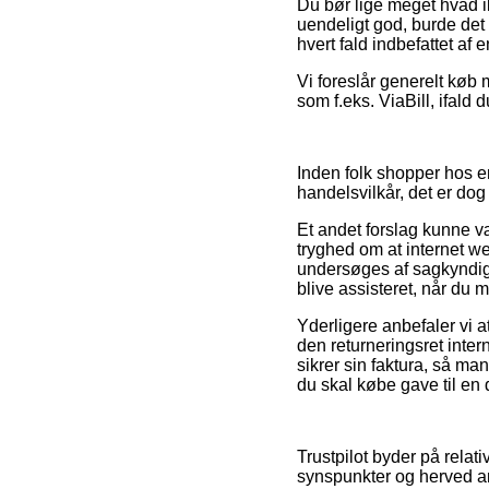
Du bør lige meget hvad ik
uendeligt god, burde de
hvert fald indbefattet af
Vi foreslår generelt køb 
som f.eks. ViaBill, ifald 
Inden folk shopper hos e
handelsvilkår, det er dog
Et andet forslag kunne væ
tryghed om at internet w
undersøges af sagkyndig
blive assisteret, når du
Yderligere anbefaler vi a
den returneringsret inte
sikrer sin faktura, så m
du skal købe gave til en 
Trustpilot byder på relat
synspunkter og herved a