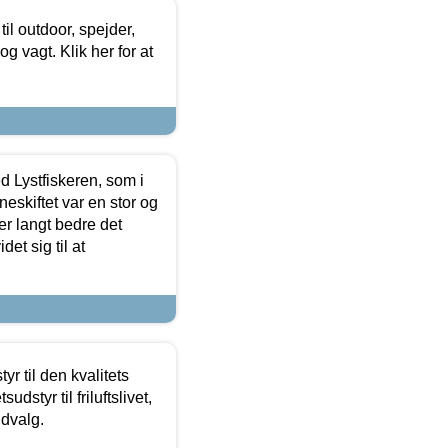
il outdoor, spejder,
 og vagt. Klik her for at
d Lystfiskeren, som i
neskiftet var en stor og
r langt bedre det
et sig til at
r til den kvalitets
dstyr til friluftslivet,
udvalg.