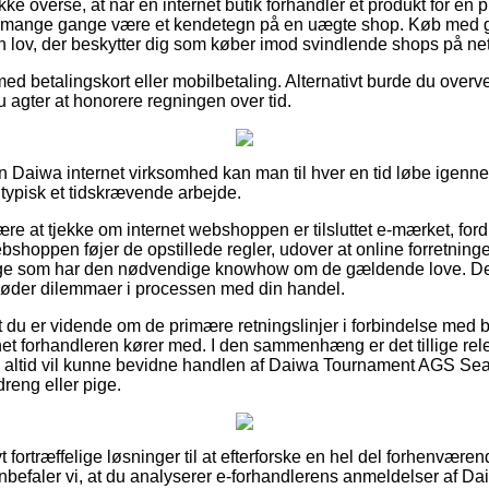
ke overse, at når en internet butik forhandler et produkt for en 
t mange gange være et kendetegn på en uægte shop. Køb med g
 en lov, der beskytter dig som køber imod svindlende shops på net
med betalingskort eller mobilbetaling. Alternativt burde du overv
du agter at honorere regningen over tid.
n Daiwa internet virksomhed kan man til hver en tid løbe igenn
 typisk et tidskrævende arbejde.
re at tjekke om internet webshoppen er tilsluttet e-mærket, for
ebshoppen føjer de opstillede regler, udover at online forretnin
e som har den nødvendige knowhow om de gældende love. Det 
 møder dilemmaer i processen med din handel.
t du er vidende om de primære retningslinjer i forbindelse med b
rnet forhandleren kører med. I den sammenhæng er det tillige re
an altid vil kunne bevidne handlen af Daiwa Tournament AGS Sea
dreng eller pige.
ivt fortræffelige løsninger til at efterforske en hel del forhenvæ
nbefaler vi, at du analyserer e-forhandlerens anmeldelser af 