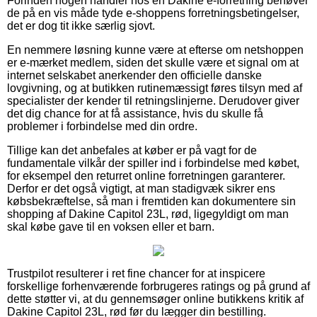
Forinden nogen handler hos en Dakine e-forretning behøver
de på en vis måde tyde e-shoppens forretningsbetingelser,
det er dog tit ikke særlig sjovt.
En nemmere løsning kunne være at efterse om netshoppen
er e-mærket medlem, siden det skulle være et signal om at
internet selskabet anerkender den officielle danske
lovgivning, og at butikken rutinemæssigt føres tilsyn med af
specialister der kender til retningslinjerne. Derudover giver
det dig chance for at få assistance, hvis du skulle få
problemer i forbindelse med din ordre.
Tillige kan det anbefales at køber er på vagt for de
fundamentale vilkår der spiller ind i forbindelse med købet,
for eksempel den returret online forretningen garanterer.
Derfor er det også vigtigt, at man stadigvæk sikrer ens
købsbekræftelse, så man i fremtiden kan dokumentere sin
shopping af Dakine Capitol 23L, rød, ligegyldigt om man
skal købe gave til en voksen eller et barn.
Trustpilot resulterer i ret fine chancer for at inspicere
forskellige forhenværende forbrugeres ratings og på grund af
dette støtter vi, at du gennemsøger online butikkens kritik af
Dakine Capitol 23L, rød før du lægger din bestilling.