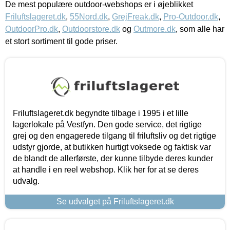
De mest populære outdoor-webshops er i øjeblikket
Friluftslageret.dk
,
55Nord.dk
,
GrejFreak.dk
,
Pro-Outdoor.dk
,
OutdoorPro.dk
,
Outdoorstore.dk
og
Outmore.dk
, som alle har
et stort sortiment til gode priser.
Friluftslageret.dk begyndte tilbage i 1995 i et lille
lagerlokale på Vestfyn. Den gode service, det rigtige
grej og den engagerede tilgang til friluftsliv og det rigtige
udstyr gjorde, at butikken hurtigt voksede og faktisk var
de blandt de allerførste, der kunne tilbyde deres kunder
at handle i en reel webshop. Klik her for at se deres
udvalg.
Se udvalget på Friluftslageret.dk