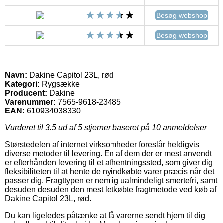
Besøg webshop
Besøg webshop
Navn:
Dakine Capitol 23L, rød
Kategori:
Rygsække
Producent:
Dakine
Varenummer:
7565-9618-23485
EAN:
610934038330
Vurderet til
3.5
ud af 5 stjerner baseret på
10
anmeldelser
Størstedelen af internet virksomheder foreslår heldigvis
diverse metoder til levering. En af dem der er mest anvendt
er efterhånden levering til et afhentningssted, som giver dig
fleksibiliteten til at hente de nyindkøbte varer præcis når det
passer dig. Fragttypen er nemlig ualmindeligt smertefri, samt
desuden desuden den mest letkøbte fragtmetode ved køb af
Dakine Capitol 23L, rød.
Du kan ligeledes påtænke at få varerne sendt hjem til dig