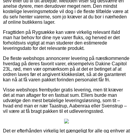
selv eller ud til dit arbejde. Metoden viser sig desværre en
anelse dyrere, men derudover meget nem. Den mindst
kostelige leveringsmetode vil dog i de fleste tilfælde være at
du selv henter varerne, som jo kræver at du bor i nærheden
af online butikkens lager.
Fragttiden på Rygsække kan være virkelig relevant ifald
man har behov for dine nye varer fluks, og herved er det
forholdsvis vigtigt at man studerer den estimerede
leveringsdato for det relevante produkt.
De fleste webshops annoncerer levering på næstkommende
hverdag på deres favorit varer, eksempelvis Dakine Capitol
23L, rød, men vær opmærksom på at det er betinget af at
ordren laves før et angivent klokkeslæt, så at de garanteret
kan nå at få varen pakket forinden personalet får fri.
Visse webshops frembyder gratis levering, men tit kræver
det at man aftager for en fastsat sum. Ellers burde man
udvælge den mest betalelige leveringsløsning, som tit –
hvad end man er nær Taastrup, Aabenraa eller Svenstrup –
vil være at få bragt pakken til et udleveringssted.
Det er efterhånden virkelig let gængeligt for alle og enhver at