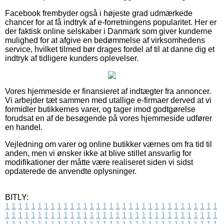
Facebook frembyder også i højeste grad udmærkede
chancer for at få indtryk af e-forretningens popularitet. Her er
der faktisk online selskaber i Danmark som giver kunderne
mulighed for at afgive en bedømmelse af virksomhedens
service, hvilket tilmed bør drages fordel af til at danne dig et
indtryk af tidligere kunders oplevelser.
Vores hjemmeside er finansieret af indtægter fra annoncer.
Vi arbejder tæt sammen med utallige e-firmaer derved at vi
formidler butikkernes varer, og tager imod godtgørelse
forudsat en af de besøgende på vores hjemmeside udfører
en handel.
Vejledning om varer og online butikker værnes om fra tid til
anden, men vi ønsker ikke at blive stillet ansvarlig for
modifikationer der måtte være realiseret siden vi sidst
opdaterede de anvendte oplysninger.
BITLY:
1
1
1
1
1
1
1
1
1
1
1
1
1
1
1
1
1
1
1
1
1
1
1
1
1
1
1
1
1
1
1
1
1
1
1
1
1
1
1
1
1
1
1
1
1
1
1
1
1
1
1
1
1
1
1
1
1
1
1
1
1
1
1
1
1
1