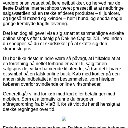
vurdere prisniveauet på flere netbutikker, og herved har de
fleste Dakine internet shops været presset til at at nedbringe
salgsværdien på en række af deres produkter – til juniorer,
og ligeså til mænd og kvinder – helt i bund, og endda nogle
gange frembyde fragtfri levering.
Det kan dog alligevel vise sig smart at sammenligne enkelte
online shops efter udsalg på Dakine Capitol 23L, rød inden
du shopper, så du er skudsikker på at skaffe sig den
skarpeste pris.
Du bør ikke desto mindre være så påvagt, at i tilfælde af at
en forretning på nettet forhandler varer til salg for en
salgspris der virker hamrende tiltalende, så bør det tit være
et symbol på en falsk online butik. Køb med kort er på den
anden side indbefattet af en bestemmelse, som hjælper
køberen overfor svindlende online virksomheder.
Generelt går vi ind for køb med kort eller betalinger med
mobilen. Som et alternativ kunne du bruge en
afdragsordning fra fx ViaBill, for så vidt du har til hensigt at
dække regningen over tid.