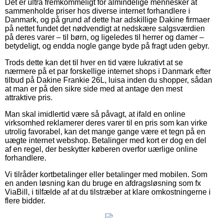
Det er ultra fremkommeligt for almindelige mennesker at
sammenholde priser hos diverse internet forhandlere i
Danmark, og på grund af dette har adskillige Dakine firmaer
på nettet fundet det nødvendigt at nedskære salgsværdien
på deres varer – til børn, og ligeledes til herrer og damer –
betydeligt, og endda nogle gange byde på fragt uden gebyr.
Trods dette kan det til hver en tid være lukrativt at se
nærmere på et par forskellige internet shops i Danmark efter
tilbud på Dakine Frankie 26L, luisa inden du shopper, sådan
at man er på den sikre side med at antage den mest
attraktive pris.
Man skal imidlertid være så påvagt, at ifald en online
virksomhed reklamerer deres varer til en pris som kan virke
utrolig favorabel, kan det mange gange være et tegn på en
uægte internet webshop. Betalinger med kort er dog en del
af en regel, der beskytter køberen overfor uærlige online
forhandlere.
Vi tilråder kortbetalinger eller betalinger med mobilen. Som
en anden løsning kan du bruge en afdragsløsning som fx
ViaBill, i tilfælde af at du tilstræber at klare omkostningerne i
flere bidder.