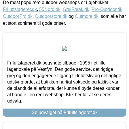
De mest populære outdoor-webshops er i øjeblikket
Friluftslageret.dk
,
55Nord.dk
,
GrejFreak.dk
,
Pro-Outdoor.dk
,
OutdoorPro.dk
,
Outdoorstore.dk
og
Outmore.dk
, som alle har
et stort sortiment til gode priser.
Friluftslageret.dk begyndte tilbage i 1995 i et lille
lagerlokale på Vestfyn. Den gode service, det rigtige
grej og den engagerede tilgang til friluftsliv og det rigtige
udstyr gjorde, at butikken hurtigt voksede og faktisk var
de blandt de allerførste, der kunne tilbyde deres kunder
at handle i en reel webshop. Klik her for at se deres
udvalg.
Se udvalget på Friluftslageret.dk