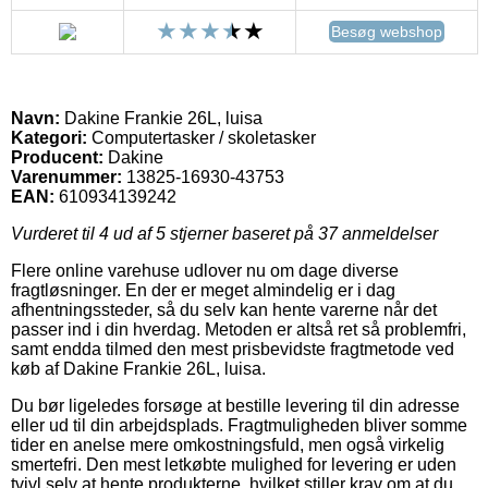
Besøg webshop
Navn:
Dakine Frankie 26L, luisa
Kategori:
Computertasker / skoletasker
Producent:
Dakine
Varenummer:
13825-16930-43753
EAN:
610934139242
Vurderet til
4
ud af 5 stjerner baseret på
37
anmeldelser
Flere online varehuse udlover nu om dage diverse
fragtløsninger. En der er meget almindelig er i dag
afhentningssteder, så du selv kan hente varerne når det
passer ind i din hverdag. Metoden er altså ret så problemfri,
samt endda tilmed den mest prisbevidste fragtmetode ved
køb af Dakine Frankie 26L, luisa.
Du bør ligeledes forsøge at bestille levering til din adresse
eller ud til din arbejdsplads. Fragtmuligheden bliver somme
tider en anelse mere omkostningsfuld, men også virkelig
smertefri. Den mest letkøbte mulighed for levering er uden
tvivl selv at hente produkterne, hvilket stiller krav om at du