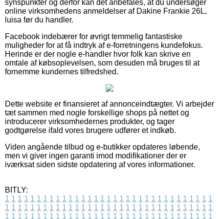
synspunkter og derfor kan det anbefales, at du undersøger
online virksomhedens anmeldelser af Dakine Frankie 26L,
luisa før du handler.
Facebook indebærer for øvrigt temmelig fantastiske
muligheder for at få indtryk af e-forretningens kundefokus.
Herinde er der nogle e-handler hvor folk kan skrive en
omtale af købsoplevelsen, som desuden må bruges til at
fornemme kundernes tilfredshed.
Dette website er finansieret af annonceindtægter. Vi arbejder
tæt sammen med nogle forskellige shops på nettet og
introducerer virksomhedernes produkter, og tager
godtgørelse ifald vores brugere udfører et indkøb.
Viden angående tilbud og e-butikker opdateres løbende,
men vi giver ingen garanti imod modifikationer der er
iværksat siden sidste opdatering af vores informationer.
BITLY:
1
1
1
1
1
1
1
1
1
1
1
1
1
1
1
1
1
1
1
1
1
1
1
1
1
1
1
1
1
1
1
1
1
1
1
1
1
1
1
1
1
1
1
1
1
1
1
1
1
1
1
1
1
1
1
1
1
1
1
1
1
1
1
1
1
1
1
1
1
1
1
1
1
1
1
1
1
1
1
1
1
1
1
1
1
1
1
1
1
1
1
1
1
1
1
1
1
1
1