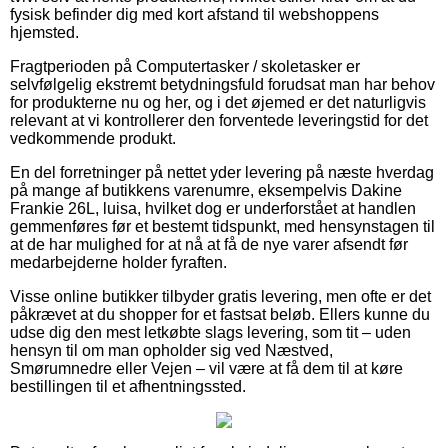
fysisk befinder dig med kort afstand til webshoppens
hjemsted.
Fragtperioden på Computertasker / skoletasker er
selvfølgelig ekstremt betydningsfuld forudsat man har behov
for produkterne nu og her, og i det øjemed er det naturligvis
relevant at vi kontrollerer den forventede leveringstid for det
vedkommende produkt.
En del forretninger på nettet yder levering på næste hverdag
på mange af butikkens varenumre, eksempelvis Dakine
Frankie 26L, luisa, hvilket dog er underforstået at handlen
gemmenføres før et bestemt tidspunkt, med hensynstagen til
at de har mulighed for at nå at få de nye varer afsendt før
medarbejderne holder fyraften.
Visse online butikker tilbyder gratis levering, men ofte er det
påkrævet at du shopper for et fastsat beløb. Ellers kunne du
udse dig den mest letkøbte slags levering, som tit – uden
hensyn til om man opholder sig ved Næstved,
Smørumnedre eller Vejen – vil være at få dem til at køre
bestillingen til et afhentningssted.