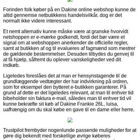
Forinden folk køber på en Dakine online webshop kunne de
altid gennemse netbutikkens handelsvilkår, dog er det
normalt ikke videre interessant.
Et nemt alternativ kunne måske være at granske hvorvidt
netshoppen er e-mærke godkendt, fordi det bør være et
signal om at webshoppen anerkender de officielle regler,
samt at butikken af og til evalueres af fagmænd som mestrer
de gældende bestemmelser. Desuden tilbydes du genvej til
at få hjælp, såfremt du oplever vanskeligheder ved dit
indkøb.
Ligeledes foreslåes det at man er hensynstagende til de
grundlæggende vedtægter der har indvirkning på ordren,
som for eksempel den bytteret e-butikken garanterer. På
grund af dette er det ligeledes relevant, at man til enhver tid
bibeholder sin faktura e-mail, således man til enhver tid vil
kunne bekræfte sit køb af Dakine Frankie 26L, luisa,
uafhængig om du skal købe en gave til en dame eller herre.
Trustpilot frembyder nogenlunde passende muligheder for at
gøre dig bekendt med forskellige øvrige køberes