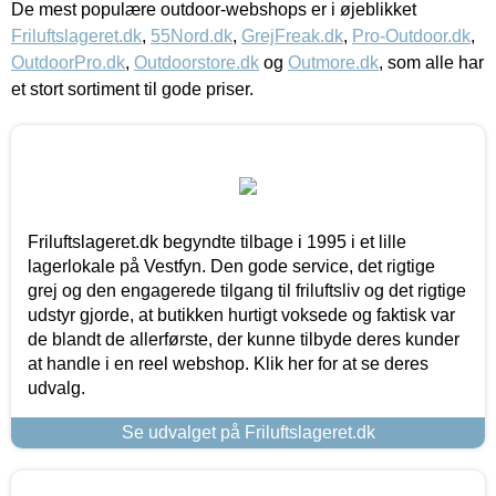
De mest populære outdoor-webshops er i øjeblikket
Friluftslageret.dk
,
55Nord.dk
,
GrejFreak.dk
,
Pro-Outdoor.dk
,
OutdoorPro.dk
,
Outdoorstore.dk
og
Outmore.dk
, som alle har
et stort sortiment til gode priser.
Friluftslageret.dk begyndte tilbage i 1995 i et lille
lagerlokale på Vestfyn. Den gode service, det rigtige
grej og den engagerede tilgang til friluftsliv og det rigtige
udstyr gjorde, at butikken hurtigt voksede og faktisk var
de blandt de allerførste, der kunne tilbyde deres kunder
at handle i en reel webshop. Klik her for at se deres
udvalg.
Se udvalget på Friluftslageret.dk