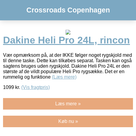
Crossroads Copenhagen
Dakine Heli Pro 24L, rincon
Vær opmærksom på, at der IKKE følger noget rygskjold med
til denne taske. Dette kan tilkøbes separat. Tasken kan også
sagtens bruges uden rygskjold. Dakine Heli Pro 24L er den
største af de vildt populære Heli Pro rygsække. Det er en
rummelig og funktione
(Læs mere)
1099
kr.
(Vis fragtpris)
Læs mere »
Køb nu »