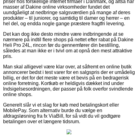
priser hos forskellige internet firmaer i Danmark, og altså har
masser af Dakine online virksomheder fundet det
uundgåeligt at nedbringe salgsværdien på mange af deres
produkter – til juniorer, og samtidig til damer og herrer – en
hel del, og endda nogle gange præstere fragtfri levering.
Det kan dog ikke desto mindre være indbringende at se
nærmere på indtil flere shops på nettet efter rabat på Dakine
Heli Pro 24L, rincon før du gennemfører din bestilling,
således at man ikke er i tvivl om at opnå den mest attraktive
pris.
Man skal alligevel være klar over, at såfremt en online butik
annoncerer bedst i test varer for en salgspris der er umådelig
billig, er det for det meste være et bevis på en bedragerisk
online forretning. Kortkøb er heldigvis dækket ind under
Indsigelsesordningen, der passer på folk overfor svindlende
online shops.
Generelt slår vi et slag for køb med betalingskort eller
MobilePay. Som alternativ burde du vælge en
afdragsløsning fra fx ViaBill, for så vidt du vil godtgøre
betalingen over et længere tidsrum.