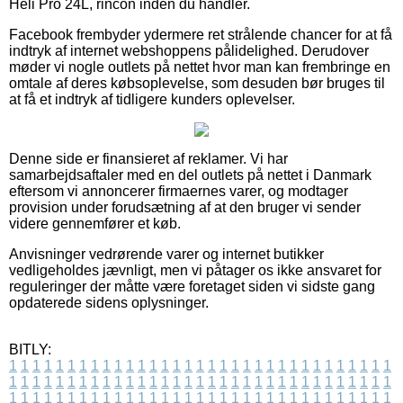
Heli Pro 24L, rincon inden du handler.
Facebook frembyder ydermere ret strålende chancer for at få
indtryk af internet webshoppens pålidelighed. Derudover
møder vi nogle outlets på nettet hvor man kan frembringe en
omtale af deres købsoplevelse, som desuden bør bruges til
at få et indtryk af tidligere kunders oplevelser.
Denne side er finansieret af reklamer. Vi har
samarbejdsaftaler med en del outlets på nettet i Danmark
eftersom vi annoncerer firmaernes varer, og modtager
provision under forudsætning af at den bruger vi sender
videre gennemfører et køb.
Anvisninger vedrørende varer og internet butikker
vedligeholdes jævnligt, men vi påtager os ikke ansvaret for
reguleringer der måtte være foretaget siden vi sidste gang
opdaterede sidens oplysninger.
BITLY:
1
1
1
1
1
1
1
1
1
1
1
1
1
1
1
1
1
1
1
1
1
1
1
1
1
1
1
1
1
1
1
1
1
1
1
1
1
1
1
1
1
1
1
1
1
1
1
1
1
1
1
1
1
1
1
1
1
1
1
1
1
1
1
1
1
1
1
1
1
1
1
1
1
1
1
1
1
1
1
1
1
1
1
1
1
1
1
1
1
1
1
1
1
1
1
1
1
1
1