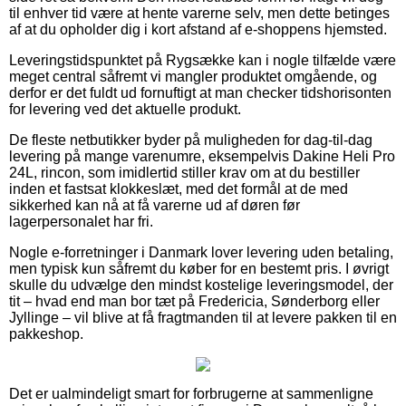
til enhver tid være at hente varerne selv, men dette betinges
af at du opholder dig i kort afstand af e-shoppens hjemsted.
Leveringstidspunktet på Rygsække kan i nogle tilfælde være
meget central såfremt vi mangler produktet omgående, og
derfor er det fuldt ud fornuftigt at man checker tidshorisonten
for levering ved det aktuelle produkt.
De fleste netbutikker byder på muligheden for dag-til-dag
levering på mange varenumre, eksempelvis Dakine Heli Pro
24L, rincon, som imidlertid stiller krav om at du bestiller
inden et fastsat klokkeslæt, med det formål at de med
sikkerhed kan nå at få varerne ud af døren før
lagerpersonalet har fri.
Nogle e-forretninger i Danmark lover levering uden betaling,
men typisk kun såfremt du køber for en bestemt pris. I øvrigt
skulle du udvælge den mindst kostelige leveringsmodel, der
tit – hvad end man bor tæt på Fredericia, Sønderborg eller
Jyllinge – vil blive at få fragtmanden til at levere pakken til en
pakkeshop.
Det er ualmindeligt smart for forbrugerne at sammenligne