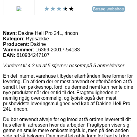
Besøg webshop
Navn:
Dakine Heli Pro 24L, rincon
Kategori:
Rygsække
Producent:
Dakine
Varenummer:
16369-20017-54183
EAN:
610934247107
Vurderet til
4.3
ud af 5 stjerner baseret på
5
anmeldelser
En del internet varehuse tilbyder efterhånden flere former for
levering. En af dem der er mest anvendt er efterhånden at få
sendt til en pakkeshop, fordi du dermed nemt kan hente dine
nye produkter når der er tid til det. Fragtmuligheden er
nemlig rigtig overkommelig, og typisk også den mest
prisbevidste leveringsmulighed ved køb af Dakine Heli Pro
24L, rincon.
Du bør omvendt afveje for og imod at få ordren leveret til dit
hus eller til adressen hvor du arbejder. Fragttypen viser sig
gerne en smule mere omkostningsfuld, men på den anden
side ret så bekvem. Den mest letkøbte form for fragt vil dog