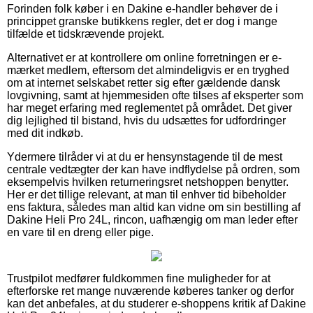
Forinden folk køber i en Dakine e-handler behøver de i
princippet granske butikkens regler, det er dog i mange
tilfælde et tidskrævende projekt.
Alternativet er at kontrollere om online forretningen er e-
mærket medlem, eftersom det almindeligvis er en tryghed
om at internet selskabet retter sig efter gældende dansk
lovgivning, samt at hjemmesiden ofte tilses af eksperter som
har meget erfaring med reglementet på området. Det giver
dig lejlighed til bistand, hvis du udsættes for udfordringer
med dit indkøb.
Ydermere tilråder vi at du er hensynstagende til de mest
centrale vedtægter der kan have indflydelse på ordren, som
eksempelvis hvilken returneringsret netshoppen benytter.
Her er det tillige relevant, at man til enhver tid bibeholder
ens faktura, således man altid kan vidne om sin bestilling af
Dakine Heli Pro 24L, rincon, uafhængig om man leder efter
en vare til en dreng eller pige.
Trustpilot medfører fuldkommen fine muligheder for at
efterforske ret mange nuværende køberes tanker og derfor
kan det anbefales, at du studerer e-shoppens kritik af Dakine