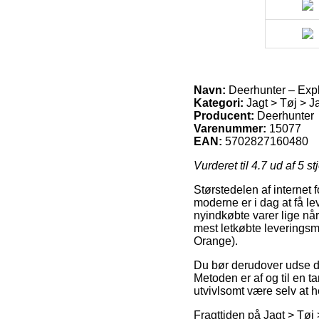
Navn:
Deerhunter – Exp
Kategori:
Jagt > Tøj > J
Producent:
Deerhunter
Varenummer:
15077
EAN:
5702827160480
Vurderet til
4.7
ud af 5 st
Størstedelen af internet 
moderne er i dag at få lev
nyindkøbte varer lige når
mest letkøbte levering
Orange).
Du bør derudover udse dig 
Metoden er af og til en t
utvivlsomt være selv at
Fragttiden på Jagt > Tøj 