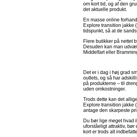
om kort tid, og af den g
det aktuelle produkt.
En masse online forhandl
Explore transition jakk
tidspunkt, så at de sandsy
Flere butikker på nettet 
Desuden kan man udvælge 
Middelfart eller Bramming 
Det er i dag i høj grad sm
outlets, og så har adski
på produkterne – til dren
uden omkostninger.
Trods dette kan det alli
Explore transition jakk
antage den skarpeste pri
Du bør lige meget hvad ik
uforståeligt attraktiv, b
kort er trods alt indbefa