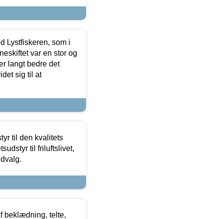
d Lystfiskeren, som i
neskiftet var en stor og
r langt bedre det
et sig til at
r til den kvalitets
dstyr til friluftslivet,
udvalg.
f beklædning, telte,