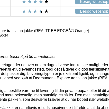
Besøg webshop
Besøg webshop
lore transition jakke (REALTREE EDGEÂ® Orange)
akker
jerner baseret på
50
anmeldelser
foretagender udlover nu om dage diverse forskellige muligheder f
eret til et udleveringssted, fordi det så giver dig god fleksibilitet
 det passer dig. Leveringstypen er jo ekstremt ligetil, og i mang
smulighed ved køb af Deerhunter – Explore transition jakke 
at bestille varerne til levering til din private bopæl eller til dit
and mere bekostelig, men samtidig ret så let. Den mest betaleli
 hente pakken, som desværre kræver at du har bopæl nær websh
> Jakker er naturligvis ret udslagsgivende i tilfælde af at du ab