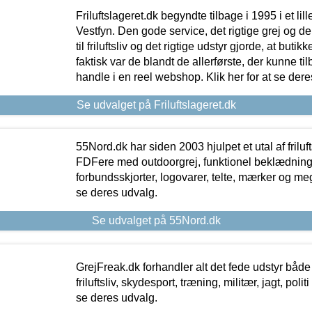
Friluftslageret.dk begyndte tilbage i 1995 i et lil
Vestfyn. Den gode service, det rigtige grej og 
til friluftsliv og det rigtige udstyr gjorde, at buti
faktisk var de blandt de allerførste, der kunne ti
handle i en reel webshop. Klik her for at se dere
Se udvalget på Friluftslageret.dk
55Nord.dk har siden 2003 hjulpet et utal af friluf
FDFere med outdoorgrej, funktionel beklædning,
forbundsskjorter, logovarer, telte, mærker og meg
se deres udvalg.
Se udvalget på 55Nord.dk
GrejFreak.dk forhandler alt det fede udstyr både t
friluftsliv, skydesport, træning, militær, jagt, politi
se deres udvalg.