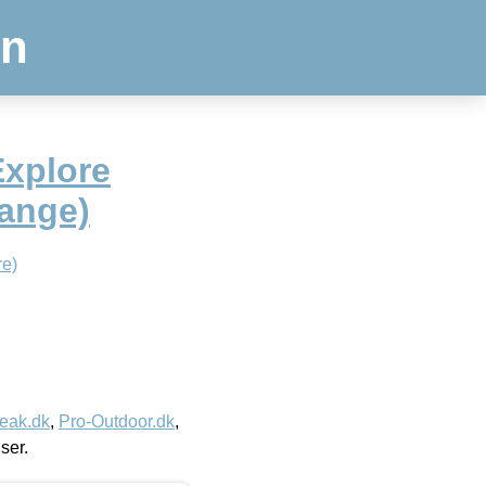
en
Explore
ange)
e)
eak.dk
,
Pro-Outdoor.dk
,
iser.