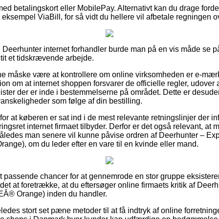
med betalingskort eller MobilePay. Alternativt kan du drage forde
r eksempel ViaBill, for så vidt du hellere vil afbetale regningen 
 Deerhunter internet forhandler burde man på en vis måde se p
 tit et tidskrævende arbejde.
nne måske være at kontrollere om online virksomheden er e-mærke 
tion om at internet shoppen forsvarer de officielle regler, udover
ster der er inde i bestemmelserne på området. Dette er desuden d
anskeligheder som følge af din bestilling.
 for at køberen er sat ind i de mest relevante retningslinjer der 
ngsret internet firmaet tilbyder. Derfor er det også relevant, at 
 således man senere vil kunne påvise ordren af Deerhunter – Expl
), om du leder efter en vare til en kvinde eller mand.
elt passende chancer for at gennemrode en stor gruppe eksister
det at foretrække, at du eftersøger online firmaets kritik af Deer
® Orange) inden du handler.
des stort set pæne metoder til at få indtryk af online forretnin