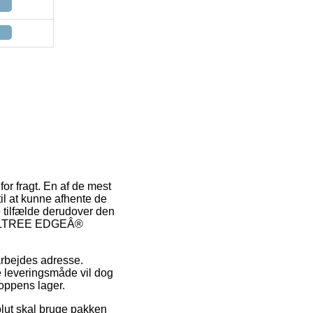
or fragt. En af de mest
 til at kunne afhente de
e tilfælde derudover den
(REALTREE EDGEÂ®
 arbejdes adresse.
ge leveringsmåde vil dog
oppens lager.
solut skal bruge pakken