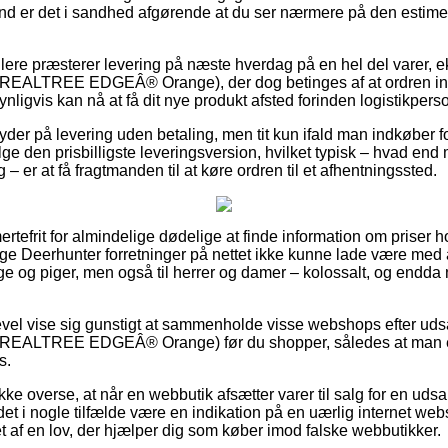
rund er det i sandhed afgørende at du ser nærmere på den estim
ere præsterer levering på næste hverdag på en hel del varer, 
e (REALTREE EDGEÂ® Orange), der dog betinges af at ordren inds
nligvis kan nå at få dit nye produkt afsted forinden logistikperson
byder på levering uden betaling, men tit kun ifald man indkøber fo
den prisbilligste leveringsversion, hvilket typisk – hvad end 
– er at få fragtmanden til at køre ordren til et afhentningssted.
ertefrit for almindelige dødelige at finde information om priser h
llige Deerhunter forretninger på nettet ikke kunne lade være me
ge og piger, men også til herrer og damer – kolossalt, og endda 
gevel vise sig gunstigt at sammenholde visse webshops efter ud
e (REALTREE EDGEÂ® Orange) før du shopper, således at man er
s.
ke overse, at når en webbutik afsætter varer til salg for en udsal
ør det i nogle tilfælde være en indikation på en uærlig internet we
ttet af en lov, der hjælper dig som køber imod falske webbutikker.