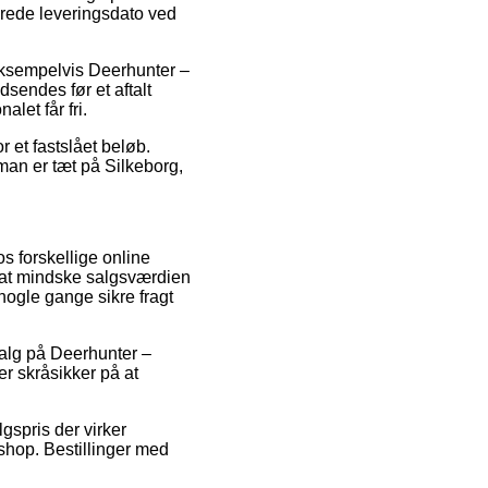
erede leveringsdato ved
eksempelvis Deerhunter –
endes før et aftalt
alet får fri.
r et fastslået beløb.
man er tæt på Silkeborg,
os forskellige online
d at mindske salgsværdien
nogle gange sikre fragt
salg på Deerhunter –
 skråsikker på at
gspris der virker
bshop. Bestillinger med