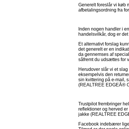
Generelt foreslår vi køb 
afbetalingsordning fra fo
Inden nogen handler i en
handelsvilkår, dog er det
Et alternativt forslag ku
det generelt er en indika
da gennemses af speciali
såfremt du udsættes for v
Herudover slår vi et slag
eksempelvis den returneri
sin kvittering på e-mail,
(REALTREE EDGEÂ® Orange
Trustpilot frembringer h
reflektioner og herved er 
jakke (REALTREE EDGEÂ
Facebook indebærer ligele