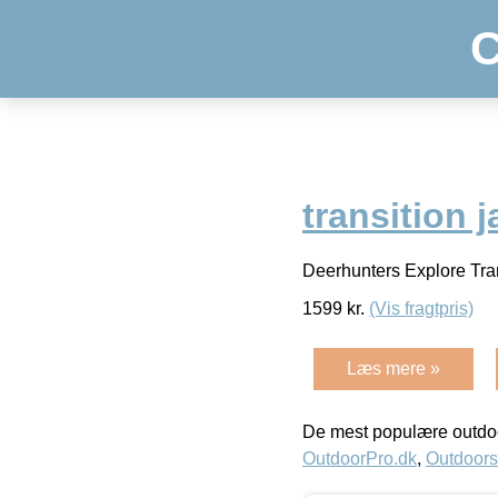
C
transition
Deerhunters Explore Trans
1599
kr.
(Vis fragtpris)
Læs mere »
De mest populære outdoo
OutdoorPro.dk
,
Outdoors