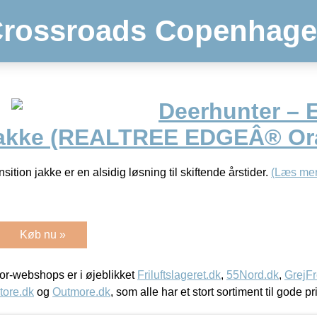
rossroads Copenhag
Deerhunter – 
 jakke (REALTREE EDGEÂ® Or
ition jakke er en alsidig løsning til skiftende årstider.
(Læs mer
Køb nu »
r-webshops er i øjeblikket
Friluftslageret.dk
,
55Nord.dk
,
GrejFr
tore.dk
og
Outmore.dk
, som alle har et stort sortiment til gode pr