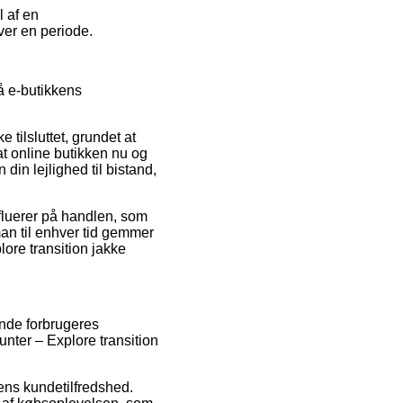
l af en
over en periode.
å e-butikkens
tilsluttet, grundet at
 at online butikken nu og
in lejlighed til bistand,
influerer på handlen, som
man til enhver tid gemmer
ore transition jakke
ende forbrugeres
hunter – Explore transition
gens kundetilfredshed.