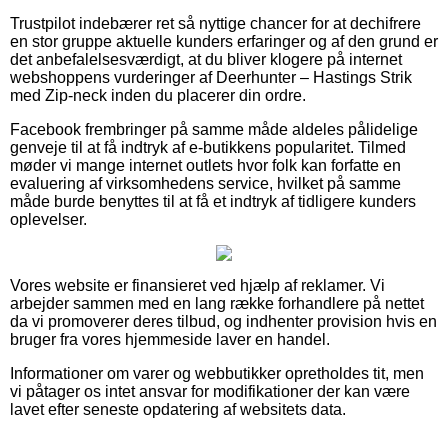
Trustpilot indebærer ret så nyttige chancer for at dechifrere
en stor gruppe aktuelle kunders erfaringer og af den grund er
det anbefalelsesværdigt, at du bliver klogere på internet
webshoppens vurderinger af Deerhunter – Hastings Strik
med Zip-neck inden du placerer din ordre.
Facebook frembringer på samme måde aldeles pålidelige
genveje til at få indtryk af e-butikkens popularitet. Tilmed
møder vi mange internet outlets hvor folk kan forfatte en
evaluering af virksomhedens service, hvilket på samme
måde burde benyttes til at få et indtryk af tidligere kunders
oplevelser.
Vores website er finansieret ved hjælp af reklamer. Vi
arbejder sammen med en lang række forhandlere på nettet
da vi promoverer deres tilbud, og indhenter provision hvis en
bruger fra vores hjemmeside laver en handel.
Informationer om varer og webbutikker opretholdes tit, men
vi påtager os intet ansvar for modifikationer der kan være
lavet efter seneste opdatering af websitets data.