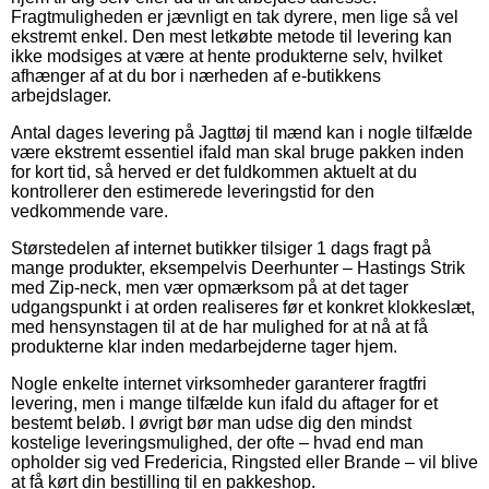
Fragtmuligheden er jævnligt en tak dyrere, men lige så vel
ekstremt enkel. Den mest letkøbte metode til levering kan
ikke modsiges at være at hente produkterne selv, hvilket
afhænger af at du bor i nærheden af e-butikkens
arbejdslager.
Antal dages levering på Jagttøj til mænd kan i nogle tilfælde
være ekstremt essentiel ifald man skal bruge pakken inden
for kort tid, så herved er det fuldkommen aktuelt at du
kontrollerer den estimerede leveringstid for den
vedkommende vare.
Størstedelen af internet butikker tilsiger 1 dags fragt på
mange produkter, eksempelvis Deerhunter – Hastings Strik
med Zip-neck, men vær opmærksom på at det tager
udgangspunkt i at orden realiseres før et konkret klokkeslæt,
med hensynstagen til at de har mulighed for at nå at få
produkterne klar inden medarbejderne tager hjem.
Nogle enkelte internet virksomheder garanterer fragtfri
levering, men i mange tilfælde kun ifald du aftager for et
bestemt beløb. I øvrigt bør man udse dig den mindst
kostelige leveringsmulighed, der ofte – hvad end man
opholder sig ved Fredericia, Ringsted eller Brande – vil blive
at få kørt din bestilling til en pakkeshop.