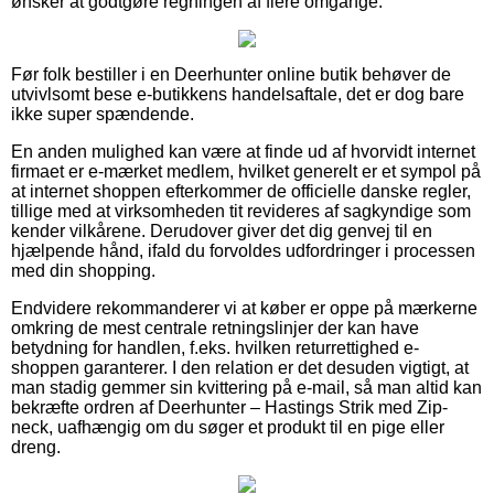
ønsker at godtgøre regningen af flere omgange.
Før folk bestiller i en Deerhunter online butik behøver de
utvivlsomt bese e-butikkens handelsaftale, det er dog bare
ikke super spændende.
En anden mulighed kan være at finde ud af hvorvidt internet
firmaet er e-mærket medlem, hvilket generelt er et sympol på
at internet shoppen efterkommer de officielle danske regler,
tillige med at virksomheden tit revideres af sagkyndige som
kender vilkårene. Derudover giver det dig genvej til en
hjælpende hånd, ifald du forvoldes udfordringer i processen
med din shopping.
Endvidere rekommanderer vi at køber er oppe på mærkerne
omkring de mest centrale retningslinjer der kan have
betydning for handlen, f.eks. hvilken returrettighed e-
shoppen garanterer. I den relation er det desuden vigtigt, at
man stadig gemmer sin kvittering på e-mail, så man altid kan
bekræfte ordren af Deerhunter – Hastings Strik med Zip-
neck, uafhængig om du søger et produkt til en pige eller
dreng.