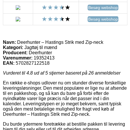
Besøg webshop
Besøg webshop
Navn:
Deerhunter – Hastings Strik med Zip-neck
Kategori:
Jagttøj til mænd
Producent:
Deerhunter
Varenummer:
19352413
EAN:
5702827122518
Vurderet til
4.8
ud af 5 stjerner baseret på
26
anmeldelser
En række e-shops udlover nu om stunder diverse forskellige
leveringsløsninger. Den mest populære er lige nu at afsende
til en pakkeshop, og så kan du bare gå forbi efter de
nyindkøbte varer lige præcis når det passer ind i din
kalender. Leveringstypen er jo meget bekvem, samt typisk
også den mest betalelige mulighed for fragt ved køb af
Deerhunter – Hastings Strik med Zip-neck.
Du burde ydermere foretrække at bestille pakken til levering
hjem til dig selv eller ud til dit arbejdes adresse.