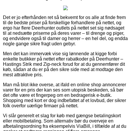
Det er jo efterhånden ret så bekvemt for os alle at finde frem
til de bedste priser på forskellige forhandlere på nettet, og
ergo har flere Deerhunter outlets på nettet set sig nødsaget
til at nedsætte priserne på deres varer – til drenge og piger,
og endvidere også til damer og herrer – en hel del, og endda
nogle gange sikre fragt uden gebyr.
Men det kan immervæk vise sig lønnende at kigge forbi
enkelte butikker på nettet efter rabatkoder på Deerhunter –
Hastings Strik med Zip-neck forud for at du gennemfører dit
køb, sådan at du er på den sikre side med at modtage den
mest attraktive pris.
Man må blot ikke overse, at ifald en online shop annoncerer
varer for en pris der kan ses som utopisk beskeden, så bør
det ofte være et fingerpeg om en bedragerisk e-butik.
Shopping med kort er dog indbefattet af et lovbud, der sikrer
folk overfor uærlige firmaer på nettet.
Vi slår generelt et slag for køb med gængse betalingskort
eller mobilbetaling. Som alternativ bør du overveje en
afbetalingsordning fra eksempelvis ViaBill, i tilfælde af at du