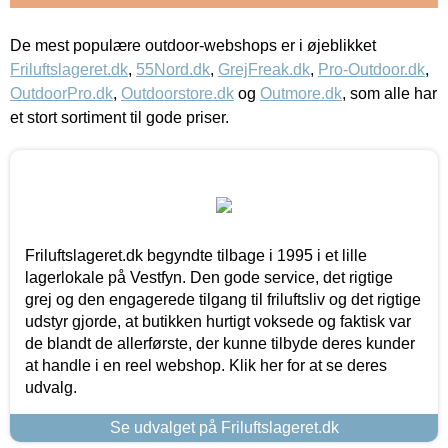
De mest populære outdoor-webshops er i øjeblikket
Friluftslageret.dk
,
55Nord.dk
,
GrejFreak.dk
,
Pro-Outdoor.dk
,
OutdoorPro.dk
,
Outdoorstore.dk
og
Outmore.dk
, som alle har
et stort sortiment til gode priser.
Friluftslageret.dk begyndte tilbage i 1995 i et lille
lagerlokale på Vestfyn. Den gode service, det rigtige
grej og den engagerede tilgang til friluftsliv og det rigtige
udstyr gjorde, at butikken hurtigt voksede og faktisk var
de blandt de allerførste, der kunne tilbyde deres kunder
at handle i en reel webshop. Klik her for at se deres
udvalg.
Se udvalget på Friluftslageret.dk