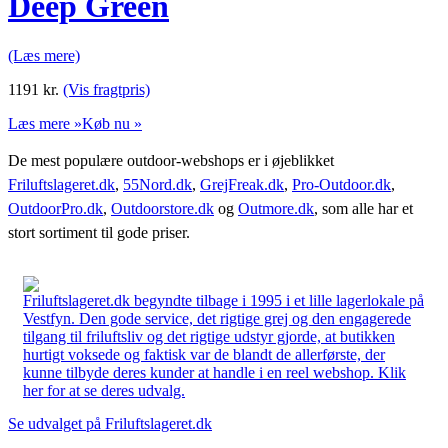
Deep Green
(Læs mere)
1191
kr.
(Vis fragtpris)
Læs mere »
Køb nu »
De mest populære outdoor-webshops er i øjeblikket
Friluftslageret.dk
,
55Nord.dk
,
GrejFreak.dk
,
Pro-Outdoor.dk
,
OutdoorPro.dk
,
Outdoorstore.dk
og
Outmore.dk
, som alle har et
stort sortiment til gode priser.
Friluftslageret.dk begyndte tilbage i 1995 i et lille lagerlokale på
Vestfyn. Den gode service, det rigtige grej og den engagerede
tilgang til friluftsliv og det rigtige udstyr gjorde, at butikken
hurtigt voksede og faktisk var de blandt de allerførste, der
kunne tilbyde deres kunder at handle i en reel webshop. Klik
her for at se deres udvalg.
Se udvalget på Friluftslageret.dk