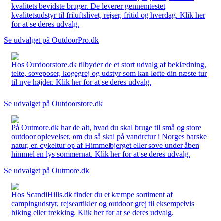
kvalitets bevidste bruger. De leverer gennemtestet
kvalitetsudstyr til friluftslivet, rejser, fritid og hverdag. Klik her
for at se deres udvalg.
Se udvalget på OutdoorPro.dk
Hos Outdoorstore.dk tilbyder de et stort udvalg af beklædning,
telte, soveposer, kogegrej og udstyr som kan løfte din næste tur
til nye højder. Klik her for at se deres udvalg.
Se udvalget på Outdoorstore.dk
På Outmore.dk har de alt, hvad du skal bruge til små og store
outdoor oplevelser, om du så skal på vandretur i Norges barske
natur, en cykeltur op af Himmelbjerget eller sove under åben
himmel en lys sommernat. Klik her for at se deres udvalg.
Se udvalget på Outmore.dk
Hos ScandiHills.dk finder du et kæmpe sortiment af
campingudstyr, rejseartikler og outdoor grej til eksempelvis
hiking eller trekking. Klik her for at se deres udvalg.