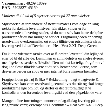
Varenummer:
48209-18099
EAN:
5702827145159
Vurderet til
4.9
ud af 5 stjerner baseret på
27
anmeldelser
Størstedelen af forhandlere på nettet tilbyder i vore dage en lang
række forskellige leveringstyper. En sikker vinder er for
nærværende udleveringssteder, så du nemt selv kan hente de købte
produkter når du har mulighed for det. Fragtmuligheden er nemlig
usædvanlig overkommelig, og endda tillige den prisbilligste slags
levering ved køb af Deerhunter – Heat Vest 2-XL Deep Green.
Du kunne ydermere tænke over at få ordren leveret til din lejlighed
eller ud til dit arbejde. Løsningen er almindeligvis en anelse dyrere,
men ligeledes særdeles fleksibel. Den mindst kostelige fragtform vil
dog i de fleste tilfælde være at du selv henter produkterne, som
desværre beroer på at du er nær internet forretningens hjemsted.
Fragtperioden på Tøj & Sko // Beklædning – Jagt // Jagtveste &
Skydeveste kan være usædvanlig central hvis du står og skal bruge
produkterne lige om lidt, og derfor er det ret fornuftigt at vi
kontrollerer den forventede leveringstid ved den pågældende vare.
Mange online forretninger annoncerer dag-til-dag levering på en
lang række varer, eksempelvis Deerhunter – Heat Vest 2-XL Deep