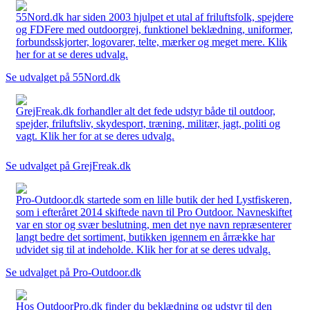
55Nord.dk har siden 2003 hjulpet et utal af friluftsfolk, spejdere
og FDFere med outdoorgrej, funktionel beklædning, uniformer,
forbundsskjorter, logovarer, telte, mærker og meget mere. Klik
her for at se deres udvalg.
Se udvalget på 55Nord.dk
GrejFreak.dk forhandler alt det fede udstyr både til outdoor,
spejder, friluftsliv, skydesport, træning, militær, jagt, politi og
vagt. Klik her for at se deres udvalg.
Se udvalget på GrejFreak.dk
Pro-Outdoor.dk startede som en lille butik der hed Lystfiskeren,
som i efteråret 2014 skiftede navn til Pro Outdoor. Navneskiftet
var en stor og svær beslutning, men det nye navn repræsenterer
langt bedre det sortiment, butikken igennem en årrække har
udvidet sig til at indeholde. Klik her for at se deres udvalg.
Se udvalget på Pro-Outdoor.dk
Hos OutdoorPro.dk finder du beklædning og udstyr til den