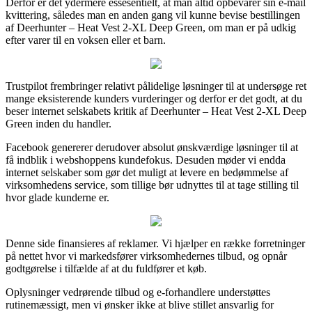
Derfor er det ydermere essesentielt, at man altid opbevarer sin e-mail
kvittering, således man en anden gang vil kunne bevise bestillingen
af Deerhunter – Heat Vest 2-XL Deep Green, om man er på udkig
efter varer til en voksen eller et barn.
Trustpilot frembringer relativt pålidelige løsninger til at undersøge ret
mange eksisterende kunders vurderinger og derfor er det godt, at du
beser internet selskabets kritik af Deerhunter – Heat Vest 2-XL Deep
Green inden du handler.
Facebook genererer derudover absolut ønskværdige løsninger til at
få indblik i webshoppens kundefokus. Desuden møder vi endda
internet selskaber som gør det muligt at levere en bedømmelse af
virksomhedens service, som tillige bør udnyttes til at tage stilling til
hvor glade kunderne er.
Denne side finansieres af reklamer. Vi hjælper en række forretninger
på nettet hvor vi markedsfører virksomhedernes tilbud, og opnår
godtgørelse i tilfælde af at du fuldfører et køb.
Oplysninger vedrørende tilbud og e-forhandlere understøttes
rutinemæssigt, men vi ønsker ikke at blive stillet ansvarlig for