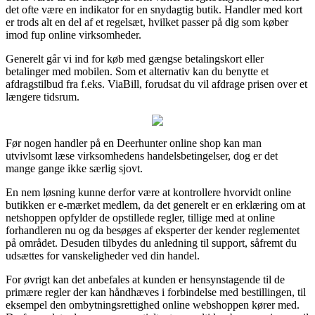
det ofte være en indikator for en snydagtig butik. Handler med kort
er trods alt en del af et regelsæt, hvilket passer på dig som køber
imod fup online virksomheder.
Generelt går vi ind for køb med gængse betalingskort eller
betalinger med mobilen. Som et alternativ kan du benytte et
afdragstilbud fra f.eks. ViaBill, forudsat du vil afdrage prisen over et
længere tidsrum.
Før nogen handler på en Deerhunter online shop kan man
utvivlsomt læse virksomhedens handelsbetingelser, dog er det
mange gange ikke særlig sjovt.
En nem løsning kunne derfor være at kontrollere hvorvidt online
butikken er e-mærket medlem, da det generelt er en erklæring om at
netshoppen opfylder de opstillede regler, tillige med at online
forhandleren nu og da besøges af eksperter der kender reglementet
på området. Desuden tilbydes du anledning til support, såfremt du
udsættes for vanskeligheder ved din handel.
For øvrigt kan det anbefales at kunden er hensynstagende til de
primære regler der kan håndhæves i forbindelse med bestillingen, til
eksempel den ombytningsrettighed online webshoppen kører med.