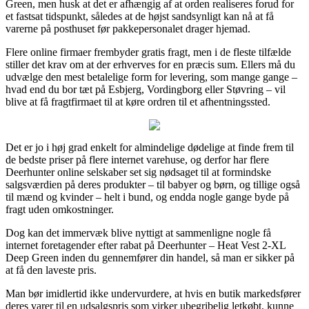
Green, men husk at det er afhængig af at orden realiseres forud for
et fastsat tidspunkt, således at de højst sandsynligt kan nå at få
varerne på posthuset før pakkepersonalet drager hjemad.
Flere online firmaer frembyder gratis fragt, men i de fleste tilfælde
stiller det krav om at der erhverves for en præcis sum. Ellers må du
udvælge den mest betalelige form for levering, som mange gange –
hvad end du bor tæt på Esbjerg, Vordingborg eller Støvring – vil
blive at få fragtfirmaet til at køre ordren til et afhentningssted.
Det er jo i høj grad enkelt for almindelige dødelige at finde frem til
de bedste priser på flere internet varehuse, og derfor har flere
Deerhunter online selskaber set sig nødsaget til at formindske
salgsværdien på deres produkter – til babyer og børn, og tillige også
til mænd og kvinder – helt i bund, og endda nogle gange byde på
fragt uden omkostninger.
Dog kan det immervæk blive nyttigt at sammenligne nogle få
internet foretagender efter rabat på Deerhunter – Heat Vest 2-XL
Deep Green inden du gennemfører din handel, så man er sikker på
at få den laveste pris.
Man bør imidlertid ikke undervurdere, at hvis en butik markedsfører
deres varer til en udsalgspris som virker ubegribelig letkøbt, kunne