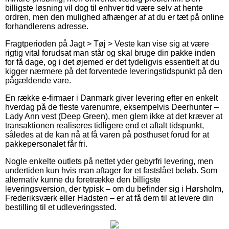
billigste løsning vil dog til enhver tid være selv at hente
ordren, men den mulighed afhænger af at du er tæt på online
forhandlerens adresse.
Fragtperioden på Jagt > Tøj > Veste kan vise sig at være
rigtig vital forudsat man står og skal bruge din pakke inden
for få dage, og i det øjemed er det tydeligvis essentielt at du
kigger nærmere på det forventede leveringstidspunkt på den
pågældende vare.
En række e-firmaer i Danmark giver levering efter en enkelt
hverdag på de fleste varenumre, eksempelvis Deerhunter –
Lady Ann vest (Deep Green), men glem ikke at det kræver at
transaktionen realiseres tidligere end et aftalt tidspunkt,
således at de kan nå at få varen på posthuset forud for at
pakkepersonalet får fri.
Nogle enkelte outlets på nettet yder gebyrfri levering, men
undertiden kun hvis man aftager for et fastslået beløb. Som
alternativ kunne du foretrække den billigste
leveringsversion, der typisk – om du befinder sig i Hørsholm,
Frederiksværk eller Hadsten – er at få dem til at levere din
bestilling til et udleveringssted.