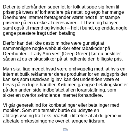
Det er jo efterhånden super let for folk at søge sig frem til
priser på tværs af forhandlere på nettet, og ergo har mange
Deerhunter internet foretagender været nødt til at stampe
priserne på en række af deres varer – til børn og babyer,
samt også til mænd og kvinder – helt i bund, og endda nogle
gange præstere fragt uden betaling.
Derfor kan det ikke desto mindre være gunstigt at
sammenligne nogle webbutikker efter rabatkoder på
Deerhunter – Lady Ann vest (Deep Green) før du bestiller,
sådan at du er skudsikker på at indhente den billigste pris.
Man skal lige meget hvad være omhyggelig med, at hvis en
internet butik reklamerer deres produkter for en salgspris der
kan ses som usædvanlig lav, kan det undertiden være et
bevis på en fup e-handler. Køb med gængse betalingskort er
på den anden side indbefattet af en foranstaltning, som
sikrer en overfor svindlende internet forhandlere.
Vi går generelt ind for kortbetalinger eller betalinger med
mobilen. Som et alternativ burde du udnytte en
afdragsløsning fra f.eks. ViaBill, i tilfælde af at du gerne vil
afbetale omkostningerne over et længere tidsrum.