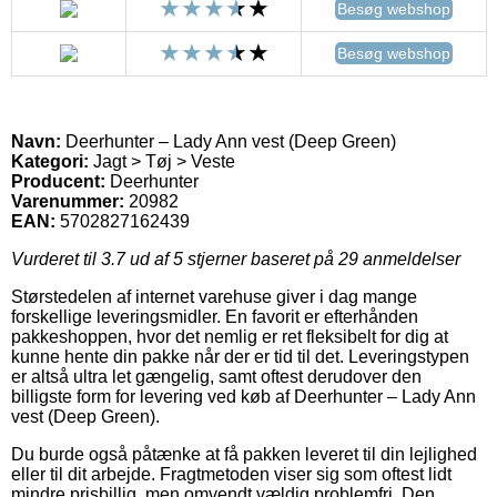
Besøg webshop
Besøg webshop
Navn:
Deerhunter – Lady Ann vest (Deep Green)
Kategori:
Jagt > Tøj > Veste
Producent:
Deerhunter
Varenummer:
20982
EAN:
5702827162439
Vurderet til
3.7
ud af 5 stjerner baseret på
29
anmeldelser
Størstedelen af internet varehuse giver i dag mange
forskellige leveringsmidler. En favorit er efterhånden
pakkeshoppen, hvor det nemlig er ret fleksibelt for dig at
kunne hente din pakke når der er tid til det. Leveringstypen
er altså ultra let gængelig, samt oftest derudover den
billigste form for levering ved køb af Deerhunter – Lady Ann
vest (Deep Green).
Du burde også påtænke at få pakken leveret til din lejlighed
eller til dit arbejde. Fragtmetoden viser sig som oftest lidt
mindre prisbillig, men omvendt vældig problemfri. Den