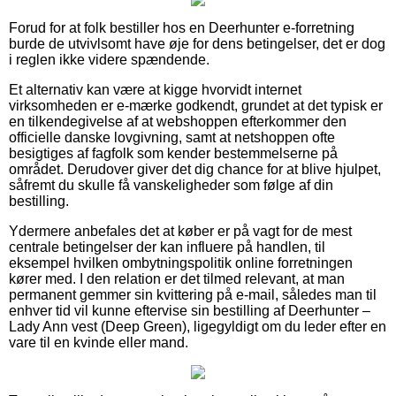
Forud for at folk bestiller hos en Deerhunter e-forretning
burde de utvivlsomt have øje for dens betingelser, det er dog
i reglen ikke videre spændende.
Et alternativ kan være at kigge hvorvidt internet
virksomheden er e-mærke godkendt, grundet at det typisk er
en tilkendegivelse af at webshoppen efterkommer den
officielle danske lovgivning, samt at netshoppen ofte
besigtiges af fagfolk som kender bestemmelserne på
området. Derudover giver det dig chance for at blive hjulpet,
såfremt du skulle få vanskeligheder som følge af din
bestilling.
Ydermere anbefales det at køber er på vagt for de mest
centrale betingelser der kan influere på handlen, til
eksempel hvilken ombytningspolitik online forretningen
kører med. I den relation er det tilmed relevant, at man
permanent gemmer sin kvittering på e-mail, således man til
enhver tid vil kunne eftervise sin bestilling af Deerhunter –
Lady Ann vest (Deep Green), ligegyldigt om du leder efter en
vare til en kvinde eller mand.