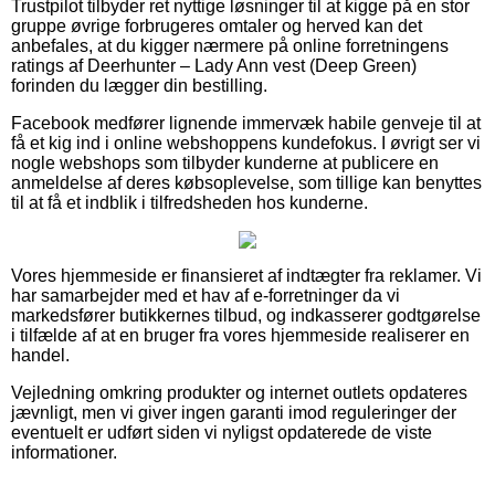
Trustpilot tilbyder ret nyttige løsninger til at kigge på en stor
gruppe øvrige forbrugeres omtaler og herved kan det
anbefales, at du kigger nærmere på online forretningens
ratings af Deerhunter – Lady Ann vest (Deep Green)
forinden du lægger din bestilling.
Facebook medfører lignende immervæk habile genveje til at
få et kig ind i online webshoppens kundefokus. I øvrigt ser vi
nogle webshops som tilbyder kunderne at publicere en
anmeldelse af deres købsoplevelse, som tillige kan benyttes
til at få et indblik i tilfredsheden hos kunderne.
Vores hjemmeside er finansieret af indtægter fra reklamer. Vi
har samarbejder med et hav af e-forretninger da vi
markedsfører butikkernes tilbud, og indkasserer godtgørelse
i tilfælde af at en bruger fra vores hjemmeside realiserer en
handel.
Vejledning omkring produkter og internet outlets opdateres
jævnligt, men vi giver ingen garanti imod reguleringer der
eventuelt er udført siden vi nyligst opdaterede de viste
informationer.