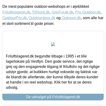
De mest populære outdoor-webshops er i øjeblikket
Friluftslageret.dk
,
55Nord.dk
,
GrejFreak.dk
,
Pro-Outdoor.dk
,
OutdoorPro.dk
,
Outdoorstore.dk
og
Outmore.dk
, som alle har
et stort sortiment til gode priser.
Friluftslageret.dk begyndte tilbage i 1995 i et lille
lagerlokale på Vestfyn. Den gode service, det rigtige
grej og den engagerede tilgang til friluftsliv og det rigtige
udstyr gjorde, at butikken hurtigt voksede og faktisk var
de blandt de allerførste, der kunne tilbyde deres kunder
at handle i en reel webshop. Klik her for at se deres
udvalg.
Se udvalget på Friluftslageret.dk