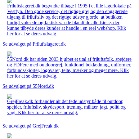
Friluftslageret.dk begyndte tilbage i 1995 i et lille lagerlokale på
Vestfyn. Den gode service, det rigtige grej og den engagerede
tilgang til friluftsliv og det rigtige udstyr gjorde, at butikken
hurtigt voksede og faktisk var de blandt de allerførste, der
kunne tilbyde deres kunder at handle i en reel webshop. Klik
her for at se deres udvalg.
Se udvalget på Friluftslageret.dk
55Nord.dk har siden 2003 hjulpet et utal af friluftsfolk, spejdere
og FDFere med outdoorgrej, funktionel beklædning, uniformer,
forbundsskjorter, logovarer, telte, mærker og meget mere. Klik
her for at se deres udvalg.
Se udvalget på 55Nord.dk
GrejFreak.dk forhandler alt det fede udstyr både til outdoor,
spejder, friluftsliv, skydesport, træning, militær, jagt, politi og
vagt. Klik her for at se deres udvalg.
Se udvalget på GrejFreak.dk