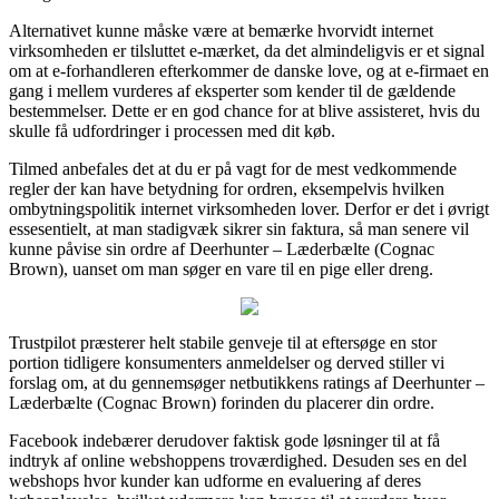
Alternativet kunne måske være at bemærke hvorvidt internet
virksomheden er tilsluttet e-mærket, da det almindeligvis er et signal
om at e-forhandleren efterkommer de danske love, og at e-firmaet en
gang i mellem vurderes af eksperter som kender til de gældende
bestemmelser. Dette er en god chance for at blive assisteret, hvis du
skulle få udfordringer i processen med dit køb.
Tilmed anbefales det at du er på vagt for de mest vedkommende
regler der kan have betydning for ordren, eksempelvis hvilken
ombytningspolitik internet virksomheden lover. Derfor er det i øvrigt
essesentielt, at man stadigvæk sikrer sin faktura, så man senere vil
kunne påvise sin ordre af Deerhunter – Læderbælte (Cognac
Brown), uanset om man søger en vare til en pige eller dreng.
Trustpilot præsterer helt stabile genveje til at eftersøge en stor
portion tidligere konsumenters anmeldelser og derved stiller vi
forslag om, at du gennemsøger netbutikkens ratings af Deerhunter –
Læderbælte (Cognac Brown) forinden du placerer din ordre.
Facebook indebærer derudover faktisk gode løsninger til at få
indtryk af online webshoppens troværdighed. Desuden ses en del
webshops hvor kunder kan udforme en evaluering af deres