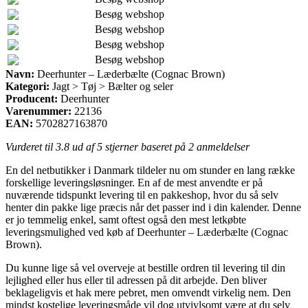
Besøg webshop
Besøg webshop
Besøg webshop
Besøg webshop
Navn:
Deerhunter – Læderbælte (Cognac Brown)
Kategori:
Jagt > Tøj > Bælter og seler
Producent:
Deerhunter
Varenummer:
22136
EAN:
5702827163870
Vurderet til
3.8
ud af 5 stjerner baseret på
2
anmeldelser
En del netbutikker i Danmark tildeler nu om stunder en lang række
forskellige leveringsløsninger. En af de mest anvendte er på
nuværende tidspunkt levering til en pakkeshop, hvor du så selv
henter din pakke lige præcis når det passer ind i din kalender. Denne
er jo temmelig enkel, samt oftest også den mest letkøbte
leveringsmulighed ved køb af Deerhunter – Læderbælte (Cognac
Brown).
Du kunne lige så vel overveje at bestille ordren til levering til din
lejlighed eller hus eller til adressen på dit arbejde. Den bliver
beklageligvis et hak mere pebret, men omvendt virkelig nem. Den
mindst kostelige leveringsmåde vil dog utvivlsomt være at du selv