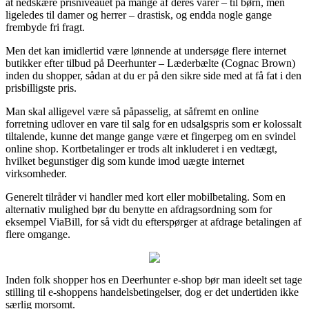
at nedskære prisniveauet på mange af deres varer – til børn, men
ligeledes til damer og herrer – drastisk, og endda nogle gange
frembyde fri fragt.
Men det kan imidlertid være lønnende at undersøge flere internet
butikker efter tilbud på Deerhunter – Læderbælte (Cognac Brown)
inden du shopper, sådan at du er på den sikre side med at få fat i den
prisbilligste pris.
Man skal alligevel være så påpasselig, at såfremt en online
forretning udlover en vare til salg for en udsalgspris som er kolossalt
tiltalende, kunne det mange gange være et fingerpeg om en svindel
online shop. Kortbetalinger er trods alt inkluderet i en vedtægt,
hvilket begunstiger dig som kunde imod uægte internet
virksomheder.
Generelt tilråder vi handler med kort eller mobilbetaling. Som en
alternativ mulighed bør du benytte en afdragsordning som for
eksempel ViaBill, for så vidt du efterspørger at afdrage betalingen af
flere omgange.
Inden folk shopper hos en Deerhunter e-shop bør man ideelt set tage
stilling til e-shoppens handelsbetingelser, dog er det undertiden ikke
særlig morsomt.