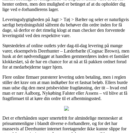
henter ordren, men den mulighed er betinget af at du opholder dig
lige ved e-forhandlerens lager.
Leveringsdygtigheden på Jagt > Tøj > Bælter og seler er naturligvis
særligt betydningsfuld såfremt du behøver din ordre inden for få
dage, så derfor er det rimelig klogt at man checker den forventede
leveringstid ved den respektive vare.
Størstedelen af online outlets yder dag-til-dag levering på mange
varer, eksempelvis Deerhunter – Læderbælte (Cognac Brown), men
husk at det nødvendiggør at handlen gemmenføres inden et fastslået
klokkeslæt, så de har en chance for at nå at få pakken ordnet forud
for at medarbejderne tager hjem.
Flere online firmaer præsterer levering uden betaling, men i reglen
stiller det krav om at man indkøber for et fastsat beløb. Ellers burde
man udse dig den mest prisbevidste fragtløsning, der tit – hvad end
man er nær Aalborg, Nykøbing Falster eller Assens – vil blive at få
fragtfirmaet til at køre din ordre til et afhentningssted.
Det er efterhånden super smertefrit for almindelige mennesker at
prissammenligne i blandt diverse e-forhandlere, og for det har
massevis af Deerhunter internet foretagender ikke kunne slippe for