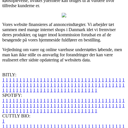
købsoplevelse, hvilket ydermere kan bruges til at vurdere hvor
tilfredse kunderne er.
Vores website finansieres af annonceindtægter. Vi arbejder tæt
sammen med mange internet shops i Danmark idet vi fremviser
deres produkter, og tager imod kommission forudsat en af de
besøgende på vores hjemmeside fuldfører en bestilling.
Vejledning om varer og online varehuse understøttes løbende, men
man kan ikke stille os ansvarlig for forandringer der kan være
realiseret efter sidste opdatering af websitets data.
BITLY:
1
1
1
1
1
1
1
1
1
1
1
1
1
1
1
1
1
1
1
1
1
1
1
1
1
1
1
1
1
1
1
1
1
1
1
1
1
1
1
1
1
1
1
1
1
1
1
1
1
1
1
1
1
1
1
1
1
1
1
1
1
1
1
1
1
1
1
1
1
1
1
1
1
1
1
1
1
1
1
1
1
1
1
1
1
1
1
1
1
1
1
1
1
1
1
1
1
1
1
1
SPOTIFY:
1
1
1
1
1
1
1
1
1
1
1
1
1
1
1
1
1
1
1
1
1
1
1
1
1
1
1
1
1
1
1
1
1
1
1
1
1
1
1
1
1
1
1
1
1
1
1
1
1
1
1
1
1
1
1
1
1
1
1
1
1
1
1
1
1
1
1
1
1
1
1
1
1
1
1
1
1
1
1
1
1
1
1
1
1
1
1
1
1
1
1
1
1
1
1
1
1
1
1
1
CUTTLY BIO:
1
1
1
1
1
1
1
1
1
1
1
1
1
1
1
1
1
1
1
1
1
1
1
1
1
1
1
1
1
1
1
1
1
1
1
1
1