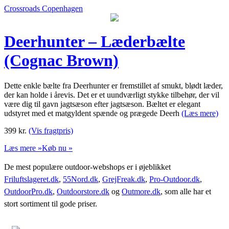
Crossroads Copenhagen
Deerhunter – Læderbælte
(Cognac Brown)
Dette enkle bælte fra Deerhunter er fremstillet af smukt, blødt læder,
der kan holde i årevis. Det er et uundværligt stykke tilbehør, der vil
være dig til gavn jagtsæson efter jagtsæson. Bæltet er elegant
udstyret med et matgyldent spænde og prægede Deerh
(Læs mere)
399
kr.
(Vis fragtpris)
Læs mere »
Køb nu »
De mest populære outdoor-webshops er i øjeblikket
Friluftslageret.dk
,
55Nord.dk
,
GrejFreak.dk
,
Pro-Outdoor.dk
,
OutdoorPro.dk
,
Outdoorstore.dk
og
Outmore.dk
, som alle har et
stort sortiment til gode priser.