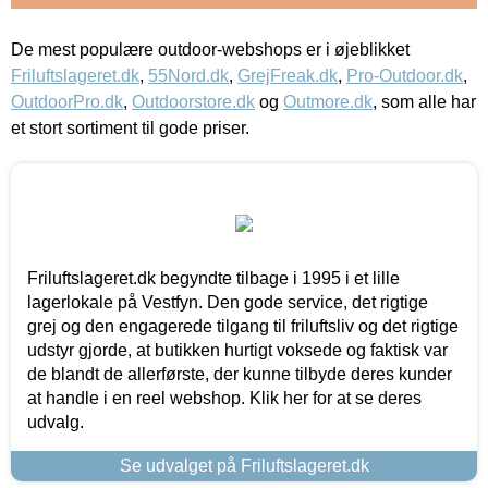
De mest populære outdoor-webshops er i øjeblikket
Friluftslageret.dk
,
55Nord.dk
,
GrejFreak.dk
,
Pro-Outdoor.dk
,
OutdoorPro.dk
,
Outdoorstore.dk
og
Outmore.dk
, som alle har
et stort sortiment til gode priser.
Friluftslageret.dk begyndte tilbage i 1995 i et lille
lagerlokale på Vestfyn. Den gode service, det rigtige
grej og den engagerede tilgang til friluftsliv og det rigtige
udstyr gjorde, at butikken hurtigt voksede og faktisk var
de blandt de allerførste, der kunne tilbyde deres kunder
at handle i en reel webshop. Klik her for at se deres
udvalg.
Se udvalget på Friluftslageret.dk