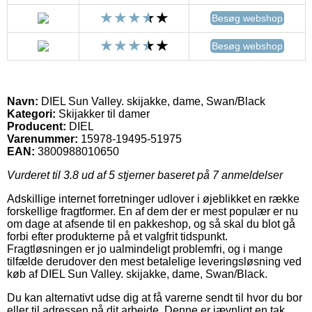
Besøg webshop
Besøg webshop
Navn:
DIEL Sun Valley. skijakke, dame, Swan/Black
Kategori:
Skijakker til damer
Producent:
DIEL
Varenummer:
15978-19495-51975
EAN:
3800988010650
Vurderet til
3.8
ud af 5 stjerner baseret på
7
anmeldelser
Adskillige internet forretninger udlover i øjeblikket en række
forskellige fragtformer. En af dem der er mest populær er nu
om dage at afsende til en pakkeshop, og så skal du blot gå
forbi efter produkterne på et valgfrit tidspunkt.
Fragtløsningen er jo ualmindeligt problemfri, og i mange
tilfælde derudover den mest betalelige leveringsløsning ved
køb af DIEL Sun Valley. skijakke, dame, Swan/Black.
Du kan alternativt udse dig at få varerne sendt til hvor du bor
eller til adressen på dit arbejde. Denne er jævnligt en tak