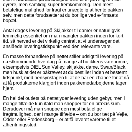
dyrere, men samtidig super fremkommelig. Den mest
betalelige mulighed for fragt er unægtelig at hente pakken
selv, men dette forudsætter at du bor lige ved e-firmaets
bopæl.
Antal dages levering på Skijakker til damer er naturligvis
temmelig essentiel om man mangler pakken inden for kort
tid, så herved er det virkelig centralt at vi undersøger det
anslåede leveringstidspunkt ved den relevante vare.
En masse forhandlere på nettet stiller udsigt til levering på
næstkommende hverdag på mange af butikkens varenumre,
eksempelvis DIEL Sun Valley. skijakke, dame, Swan/Black,
men husk at det er påkrævet at du bestiller inden et bestemt
tidspunkt, med hensynstagen til at de har en chance for at nå
at få produkterne klargjort inden pakkemedarbejderne tager
hjem.
En hel del outlets på nettet yder levering uden gebyr, men i
mange tilfælde kun ifald man shopper for en præcis sum.
Derudover må man snuppe den mest betalelige
fragtmulighed, der i mange tilfælde – om du bor tæt på Vejle,
Odder eller Fredensborg – er at få leveret varerne til et
afhentningssted.