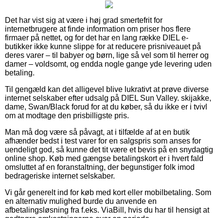
Det har vist sig at være i høj grad smertefrit for
internetbrugere at finde information om priser hos flere
firmaer på nettet, og for det har en lang række DIEL e-
butikker ikke kunne slippe for at reducere prisniveauet på
deres varer – til babyer og børn, lige så vel som til herrer og
damer – voldsomt, og endda nogle gange yde levering uden
betaling.
Til gengæld kan det alligevel blive lukrativt at prøve diverse
internet selskaber efter udsalg på DIEL Sun Valley. skijakke,
dame, Swan/Black forud for at du køber, så du ikke er i tvivl
om at modtage den prisbilligste pris.
Man må dog være så påvagt, at i tilfælde af at en butik
afhænder bedst i test varer for en salgspris som anses for
uendeligt god, så kunne det tit være et bevis på en snydagtig
online shop. Køb med gængse betalingskort er i hvert fald
omsluttet af en foranstaltning, der begunstiger folk imod
bedrageriske internet selskaber.
Vi går generelt ind for køb med kort eller mobilbetaling. Som
en alternativ mulighed burde du anvende en
afbetalingsløsning fra f.eks. ViaBill, hvis du har til hensigt at