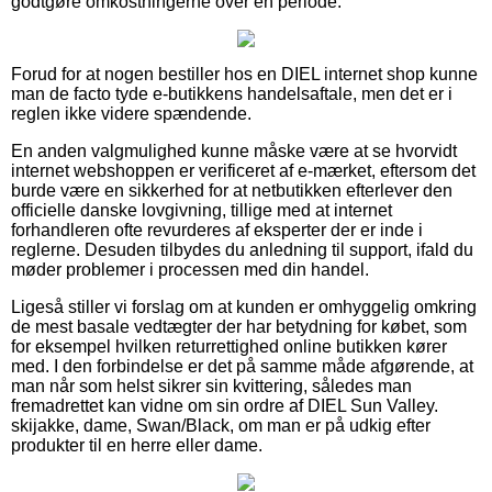
godtgøre omkostningerne over en periode.
Forud for at nogen bestiller hos en DIEL internet shop kunne
man de facto tyde e-butikkens handelsaftale, men det er i
reglen ikke videre spændende.
En anden valgmulighed kunne måske være at se hvorvidt
internet webshoppen er verificeret af e-mærket, eftersom det
burde være en sikkerhed for at netbutikken efterlever den
officielle danske lovgivning, tillige med at internet
forhandleren ofte revurderes af eksperter der er inde i
reglerne. Desuden tilbydes du anledning til support, ifald du
møder problemer i processen med din handel.
Ligeså stiller vi forslag om at kunden er omhyggelig omkring
de mest basale vedtægter der har betydning for købet, som
for eksempel hvilken returrettighed online butikken kører
med. I den forbindelse er det på samme måde afgørende, at
man når som helst sikrer sin kvittering, således man
fremadrettet kan vidne om sin ordre af DIEL Sun Valley.
skijakke, dame, Swan/Black, om man er på udkig efter
produkter til en herre eller dame.