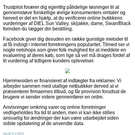
Trustpilot forærer dig egentlig pålidelige løsninger til at
gennemstøve forskellige øvrige konsumenters omtaler og
herved er det en hjælp, at du verificerer online butikkens
vurderinger af DIEL Sun Valley. skijakke, dame, Swan/Black
forinden du lægger din bestilling.
Facebook giver dig desuden en række gunstige metoder til
at få indsigt i internet forretningens popularitet. Tilmed ser vi
nogle netshops som giver folk mulighed for at meddele en
evaluering af deres køb, som lige så vel må drages fordel af
til vurdering af tidligere kunders oplevelser.
Hjemmesiden er finansieret af indtægter fra reklamer. Vi
arbejder sammen med utallige netbutikker derved at vi
præsenterer firmaernes tilbud, og får provision forudsat de
brugere vi sender videre gennemfører en ordre.
Anvisninger omkring varer og online forretninger
vedligeholdes fra tid til anden, men vi kan ikke stilles
ansvarlig for ændringer der kan være udarbejdet siden
sidste opdatering af de anvendte data.
reacr.com