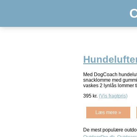
C
Hundelufte
Med DogCoach hundelufter
snacklomme med gummifo
vaskes 2 lynlås lommer t
395
kr.
(Vis fragtpris)
Læs mere »
De mest populære outdoo