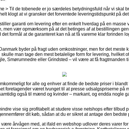
 > Til de tobenede er jo særdeles betydningsfuld når vi skal br
 helt klogt at vi gransker det forventede leveringstidspunkt på 
 stiller garanti om levering efter en enkelt hverdag på en masse
e, men vær opmærksom på at det betinges af at bestillingen ge
 det formål at de garanteret kan nå at få varerne klar forinden 
Danmark byder på fragt uden omkostninger, men for det meste ku
kulle man tage den mest betalelige form for levering, hvilket o
jle, Smørumnedre eller Grindsted – vil være at få fragtmanden ti
mkommeligt for alle og enhver at finde de bedste priser i blandt f
et foretagender været tvunget til at presse udsalgspriserne på 
g samtidig også til mænd og kvinder – markant, og endda nogle 
ndre vise sig profitabelt at studere visse netshops efter tilbud 
ennemfører dit køb, sådan at du er sikret at antage den bedste p
være årvågen med, at ifald en webshop udlover deres varer for 