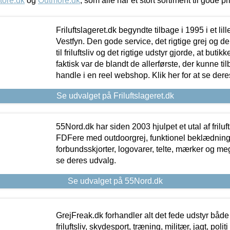
tore.dk
og
Outmore.dk
, som alle har et stort sortiment til gode pr
Friluftslageret.dk begyndte tilbage i 1995 i et lil
Vestfyn. Den gode service, det rigtige grej og 
til friluftsliv og det rigtige udstyr gjorde, at buti
faktisk var de blandt de allerførste, der kunne ti
handle i en reel webshop. Klik her for at se dere
Se udvalget på Friluftslageret.dk
55Nord.dk har siden 2003 hjulpet et utal af friluf
FDFere med outdoorgrej, funktionel beklædning,
forbundsskjorter, logovarer, telte, mærker og meg
se deres udvalg.
Se udvalget på 55Nord.dk
GrejFreak.dk forhandler alt det fede udstyr både t
friluftsliv, skydesport, træning, militær, jagt, politi