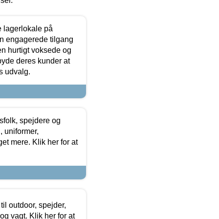
iser.
le lagerlokale på
den engagerede tilgang
kken hurtigt voksede og
lbyde deres kunder at
s udvalg.
tsfolk, spejdere og
 uniformer,
et mere. Klik her for at
il outdoor, spejder,
 og vagt. Klik her for at