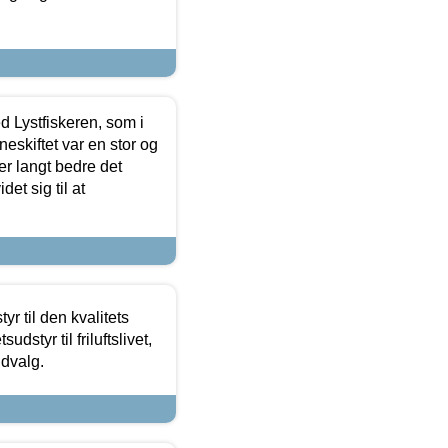
d Lystfiskeren, som i
neskiftet var en stor og
r langt bedre det
et sig til at
r til den kvalitets
dstyr til friluftslivet,
udvalg.