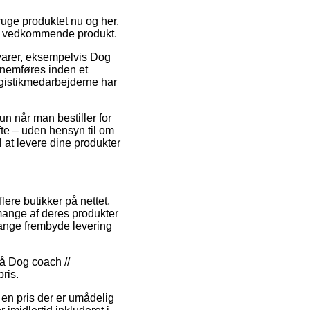
uge produktet nu og her,
det vedkommende produkt.
 varer, eksempelvis Dog
nnemføres inden et
logistikmedarbejderne har
n når man bestiller for
fte – uden hensyn til om
l at levere dine produkter
lere butikker på nettet,
mange af deres produkter
gange frembyde levering
på Dog coach //
ris.
en pris der er umådelig