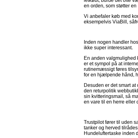
letkøbt, burde det ofte væ
en orden, som støtter en
Vi anbefaler køb med kor
eksempelvis ViaBill, såfr
Inden nogen handler hos 
ikke super interessant.
En anden valgmulighed k
er et sympol på at intern
rutinemæssigt føres tils
for en hjælpende hånd, 
Desuden er det smart at d
den returpolitik webbuti
sin kvitteringsmail, så m
en vare til en herre eller
Trustpilot fører til ude
tanker og herved tilrådes
Hundeluftertaske inden d