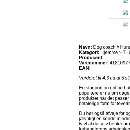
Navn:
Dog coach // Hund
Kategori:
Hjemme > Til 
Producent:
Varenummer:
4181097
EAN:
Vurderet til
4.3
ud af 5 st
En stor portion online bu
populære er nu om dage at
produkter når det passer
betalelige form for lever
Du bør også afveje for og
jævnligt en kende mindre 
tvivl at du selv henter pr
forhandlerens arbejdslag