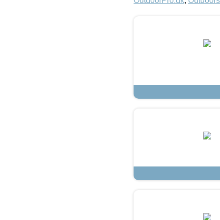
OutdoorPro.dk
,
Outdoors