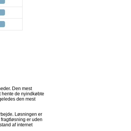
gheder. Den mest
at hente de nyindkøbte
ligeledes den mest
arbejde. Løsningen er
 fragtløsning er uden
stand af internet