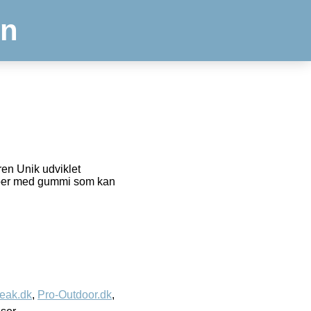
en
ren Unik udviklet
foer med gummi som kan
eak.dk
,
Pro-Outdoor.dk
,