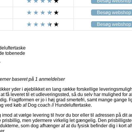
Besøg webshop
Besøg webshop
Besøg webshop
eluftertaske
de tobenede
7
jerner baseret på
1
anmeldelser
tikker yder i øjeblikket en lang række forskellige leveringsmuli
 få leveret til et udleveringssted, så du selv har mulighed for 
 dig. Fragtformen er jo i høj grad smertefri, samt mange gange 
ing ved køb af Dog coach // Hundeluftertaske.
 imod at vælge levering til hvor du bor eller til adressen på dit 
prisbillig, men ydermere virkelig let gængelig. Den prisbilligste
odukterne, som dog afhænger af at du fysisk befinder dig i kort af
er.