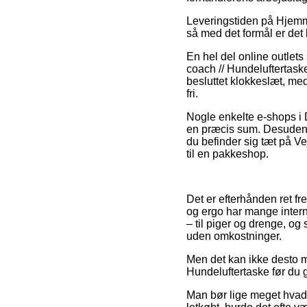
Leveringstiden på Hjemme
så med det formål er det
En hel del online outlets
coach // Hundeluftertask
besluttet klokkeslæt, med
fri.
Nogle enkelte e-shops i 
en præcis sum. Desuden s
du befinder sig tæt på Ve
til en pakkeshop.
Det er efterhånden ret fre
og ergo har mange intern
– til piger og drenge, o
uden omkostninger.
Men det kan ikke desto mi
Hundeluftertaske før du g
Man bør lige meget hvad 