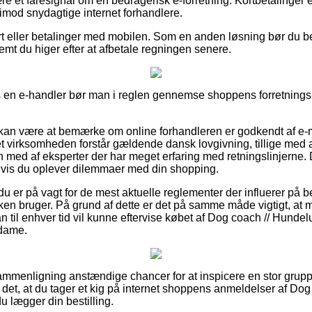
re et faresignal om en bedragerisk e-forretning. Kortbetalinger er
 imod snydagtige internet forhandlere.
t eller betalinger med mobilen. Som en anden løsning bør du be
emt du higer efter at afbetale regningen senere.
en e-handler bør man i reglen gennemse shoppens forretningsbet
an være at bemærke om online forhandleren er godkendt af e-m
et virksomheden forstår gældende dansk lovgivning, tillige med a
yn med af eksperter der har meget erfaring med retningslinjerne
hvis du oplever dilemmaer med din shopping.
u er på vagt for de mest aktuelle reglementer der influerer på b
kken bruger. På grund af dette er det på samme måde vigtigt, at 
an til enhver tid vil kunne eftervise købet af Dog coach // Hund
 dame.
n sammenligning anstændige chancer for at inspicere en stor gru
 det, at du tager et kig på internet shoppens anmeldelser af Dog
u lægger din bestilling.