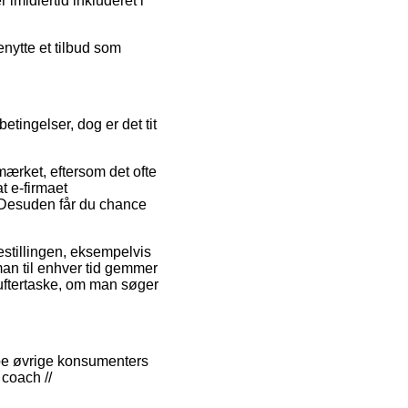
 imidlertid inkluderet i
nytte et tilbud som
ingelser, dog er det tit
ærket, eftersom det ofte
t e-firmaet
. Desuden får du chance
estillingen, eksempelvis
man til enhver tid gemmer
eluftertaske, om man søger
ppe øvrige konsumenters
 coach //