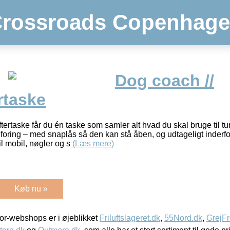
rossroads Copenhag
Dog coach //
rtaske
taske får du én taske som samler alt hvad du skal bruge til tu
ring – med snaplås så den kan stå åben, og udtageligt inder
il mobil, nøgler og s
(Læs mere)
Køb nu »
r-webshops er i øjeblikket
Friluftslageret.dk
,
55Nord.dk
,
GrejFr