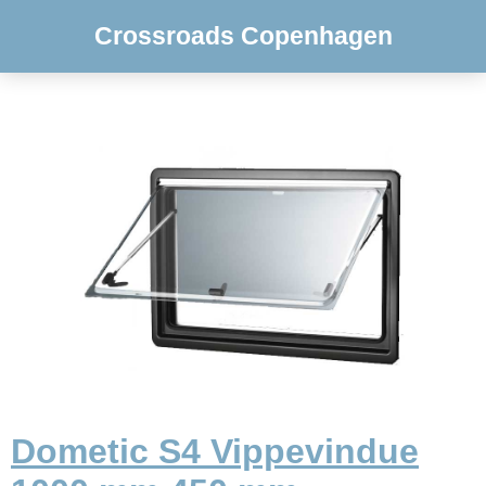
Crossroads Copenhagen
Dometic S4 Vippevindue