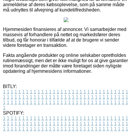
anmeldelse af deres købsoplevelse, som på samme måde
må udnyttes til afvejning af kundetilfredsheden.
Hjemmesiden finansieres af annoncer. Vi samarbejder med
massevis af forhandlere på nettet og markedsfører deres
tilbud, og får honorar i tilfælde af at de brugere vi sender
videre foretager en transaktion.
Fakta angående produkter og online selskaber opretholdes
rutinemæssigt, men det er ikke muligt for os at give garantier
imod forandringer der måtte være foretaget siden nyligste
opdatering af hjemmesidens informationer.
BITLY:
1
1
1
1
1
1
1
1
1
1
1
1
1
1
1
1
1
1
1
1
1
1
1
1
1
1
1
1
1
1
1
1
1
1
1
1
1
1
1
1
1
1
1
1
1
1
1
1
1
1
1
1
1
1
1
1
1
1
1
1
1
1
1
1
1
1
1
1
1
1
1
1
1
1
1
1
1
1
1
1
1
1
1
1
1
1
1
1
1
1
1
1
1
1
1
1
1
1
1
1
SPOTIFY:
1
1
1
1
1
1
1
1
1
1
1
1
1
1
1
1
1
1
1
1
1
1
1
1
1
1
1
1
1
1
1
1
1
1
1
1
1
1
1
1
1
1
1
1
1
1
1
1
1
1
1
1
1
1
1
1
1
1
1
1
1
1
1
1
1
1
1
1
1
1
1
1
1
1
1
1
1
1
1
1
1
1
1
1
1
1
1
1
1
1
1
1
1
1
1
1
1
1
1