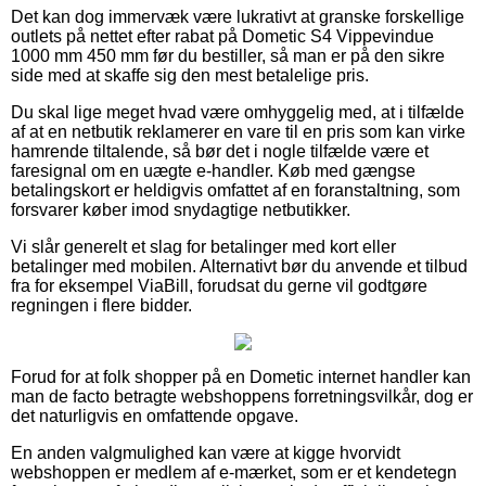
Det kan dog immervæk være lukrativt at granske forskellige
outlets på nettet efter rabat på Dometic S4 Vippevindue
1000 mm 450 mm før du bestiller, så man er på den sikre
side med at skaffe sig den mest betalelige pris.
Du skal lige meget hvad være omhyggelig med, at i tilfælde
af at en netbutik reklamerer en vare til en pris som kan virke
hamrende tiltalende, så bør det i nogle tilfælde være et
faresignal om en uægte e-handler. Køb med gængse
betalingskort er heldigvis omfattet af en foranstaltning, som
forsvarer køber imod snydagtige netbutikker.
Vi slår generelt et slag for betalinger med kort eller
betalinger med mobilen. Alternativt bør du anvende et tilbud
fra for eksempel ViaBill, forudsat du gerne vil godtgøre
regningen i flere bidder.
Forud for at folk shopper på en Dometic internet handler kan
man de facto betragte webshoppens forretningsvilkår, dog er
det naturligvis en omfattende opgave.
En anden valgmulighed kan være at kigge hvorvidt
webshoppen er medlem af e-mærket, som er et kendetegn