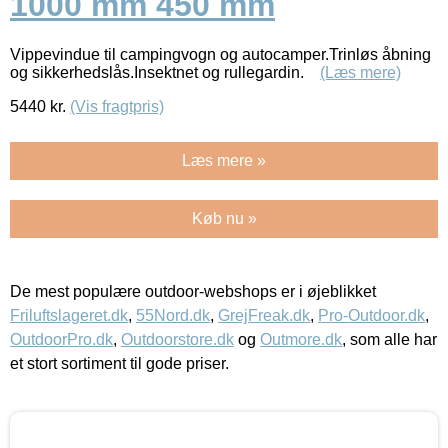
1000 mm 450 mm
Vippevindue til campingvogn og autocamper.Trinløs åbning
og sikkerhedslås.Insektnet og rullegardin.
(Læs mere)
5440
kr.
(Vis fragtpris)
Læs mere »
Køb nu »
De mest populære outdoor-webshops er i øjeblikket
Friluftslageret.dk
,
55Nord.dk
,
GrejFreak.dk
,
Pro-Outdoor.dk
,
OutdoorPro.dk
,
Outdoorstore.dk
og
Outmore.dk
, som alle har
et stort sortiment til gode priser.