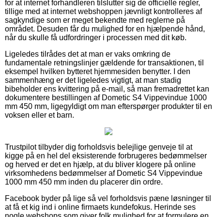
for at internet forhandleren tilslutter sig de officielle regler,
tillige med at internet webshoppen jævnligt kontrolleres af
sagkyndige som er meget bekendte med reglerne på
området. Desuden får du mulighed for en hjælpende hånd,
når du skulle få udfordringer i processen med dit køb.
Ligeledes tilrådes det at man er vaks omkring de
fundamentale retningslinjer gældende for transaktionen, til
eksempel hvilken bytteret hjemmesiden benytter. I den
sammenhæng er det ligeledes vigtigt, at man stadig
bibeholder ens kvittering på e-mail, så man fremadrettet kan
dokumentere bestillingen af Dometic S4 Vippevindue 1000
mm 450 mm, ligegyldigt om man efterspørger produkter til en
voksen eller et barn.
Trustpilot tilbyder dig forholdsvis belejlige genveje til at
kigge på en hel del eksisterende forbrugeres bedømmelser
og herved er det en hjælp, at du bliver klogere på online
virksomhedens bedømmelser af Dometic S4 Vippevindue
1000 mm 450 mm inden du placerer din ordre.
Facebook byder på lige så vel forholdsvis pæne løsninger til
at få et kig ind i online firmaets kundefokus. Herinde ses
nogle webshops som giver folk mulighed for at formulere en