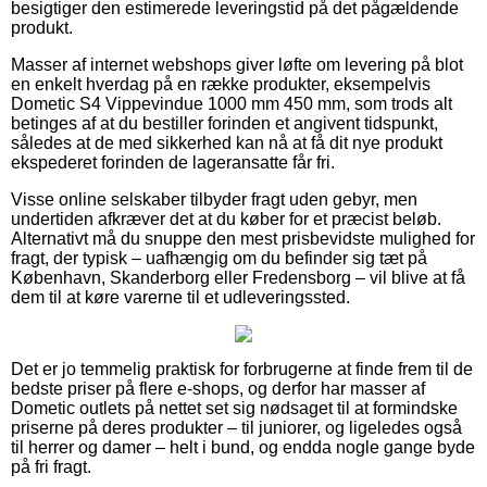
besigtiger den estimerede leveringstid på det pågældende
produkt.
Masser af internet webshops giver løfte om levering på blot
en enkelt hverdag på en række produkter, eksempelvis
Dometic S4 Vippevindue 1000 mm 450 mm, som trods alt
betinges af at du bestiller forinden et angivent tidspunkt,
således at de med sikkerhed kan nå at få dit nye produkt
ekspederet forinden de lageransatte får fri.
Visse online selskaber tilbyder fragt uden gebyr, men
undertiden afkræver det at du køber for et præcist beløb.
Alternativt må du snuppe den mest prisbevidste mulighed for
fragt, der typisk – uafhængig om du befinder sig tæt på
København, Skanderborg eller Fredensborg – vil blive at få
dem til at køre varerne til et udleveringssted.
Det er jo temmelig praktisk for forbrugerne at finde frem til de
bedste priser på flere e-shops, og derfor har masser af
Dometic outlets på nettet set sig nødsaget til at formindske
priserne på deres produkter – til juniorer, og ligeledes også
til herrer og damer – helt i bund, og endda nogle gange byde
på fri fragt.