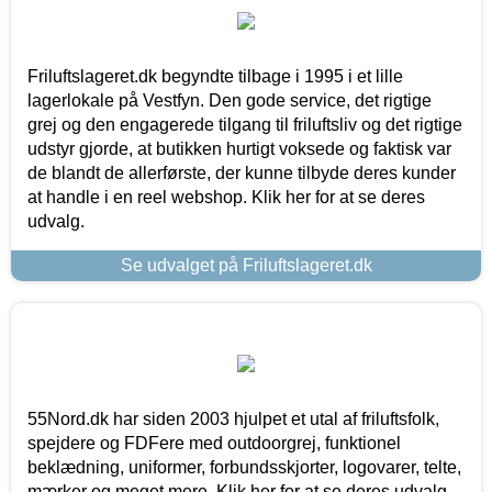
Friluftslageret.dk begyndte tilbage i 1995 i et lille
lagerlokale på Vestfyn. Den gode service, det rigtige
grej og den engagerede tilgang til friluftsliv og det rigtige
udstyr gjorde, at butikken hurtigt voksede og faktisk var
de blandt de allerførste, der kunne tilbyde deres kunder
at handle i en reel webshop. Klik her for at se deres
udvalg.
Se udvalget på Friluftslageret.dk
55Nord.dk har siden 2003 hjulpet et utal af friluftsfolk,
spejdere og FDFere med outdoorgrej, funktionel
beklædning, uniformer, forbundsskjorter, logovarer, telte,
mærker og meget mere. Klik her for at se deres udvalg.