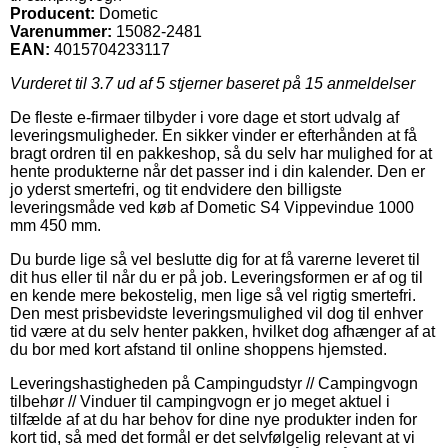
Producent:
Dometic
Varenummer:
15082-2481
EAN:
4015704233117
Vurderet til
3.7
ud af 5 stjerner baseret på
15
anmeldelser
De fleste e-firmaer tilbyder i vore dage et stort udvalg af
leveringsmuligheder. En sikker vinder er efterhånden at få
bragt ordren til en pakkeshop, så du selv har mulighed for at
hente produkterne når det passer ind i din kalender. Den er
jo yderst smertefri, og tit endvidere den billigste
leveringsmåde ved køb af Dometic S4 Vippevindue 1000
mm 450 mm.
Du burde lige så vel beslutte dig for at få varerne leveret til
dit hus eller til når du er på job. Leveringsformen er af og til
en kende mere bekostelig, men lige så vel rigtig smertefri.
Den mest prisbevidste leveringsmulighed vil dog til enhver
tid være at du selv henter pakken, hvilket dog afhænger af at
du bor med kort afstand til online shoppens hjemsted.
Leveringshastigheden på Campingudstyr // Campingvogn
tilbehør // Vinduer til campingvogn er jo meget aktuel i
tilfælde af at du har behov for dine nye produkter inden for
kort tid, så med det formål er det selvfølgelig relevant at vi