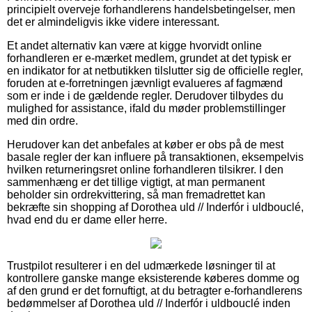
principielt overveje forhandlerens handelsbetingelser, men
det er almindeligvis ikke videre interessant.
Et andet alternativ kan være at kigge hvorvidt online
forhandleren er e-mærket medlem, grundet at det typisk er
en indikator for at netbutikken tilslutter sig de officielle regler,
foruden at e-forretningen jævnligt evalueres af fagmænd
som er inde i de gældende regler. Derudover tilbydes du
mulighed for assistance, ifald du møder problemstillinger
med din ordre.
Herudover kan det anbefales at køber er obs på de mest
basale regler der kan influere på transaktionen, eksempelvis
hvilken returneringsret online forhandleren tilsikrer. I den
sammenhæng er det tillige vigtigt, at man permanent
beholder sin ordrekvittering, så man fremadrettet kan
bekræfte sin shopping af Dorothea uld // Inderfór i uldbouclé,
hvad end du er dame eller herre.
Trustpilot resulterer i en del udmærkede løsninger til at
kontrollere ganske mange eksisterende køberes domme og
af den grund er det fornuftigt, at du betragter e-forhandlerens
bedømmelser af Dorothea uld // Inderfór i uldbouclé inden