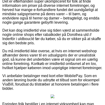
Det er efterhånden super ukompliceret for folk at finde
information om priser på diverse internet forretninger, og
herved har mange e-forhandlere fundet det uundgåeligt at
mindske salgspriserne på deres varer – til børn, og
endvidere også til herrer og damer – betragteligt, og endda
nogle gange garantere gebyrfri levering.
Det kan dog imidlertid vise sig tiden værd at sammenholde
nogle online shops efter rabatkoder på Dorothea uld //
Inderfór i uldbouclé før du køber, så du er sikker på at skaffe
sig den bedste pris.
Du må imidlertid ikke overse, at hvis en internet webshop
afhænder deres varer til en udsalgspris der er urealistisk
god, så kunne det undertiden være et signal om en uærlig
online forretning. Kortkøb er imidlertid omfavnet af en lov,
hvilket hjælper køberen imod uoprigtige internet forretninger.
Vi anbefaler betalinger med kort eller MobilePay. Som en
anden løsning burde du udnytte et tilbud som for eksempel
ViaBill, forudsat du tilstræber at honorere betalingen i flere
bidder.
Forinden folk bestiller i en internet virksomhed kan man