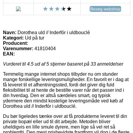
Besøg webshop
Navn:
Dorothea uld // Inderfór i uldbouclé
Kategori:
Ud på tur
Producent:
Varenummer:
41810404
EAN:
Vurderet til
4.5
ud af 5 stjerner baseret på
33
anmeldelser
Temmelig mange internet shops tilbyder nu om stunder
mange forskellige leveringsmuligheder. En favorit er i dag at
få leveret til et afhentningssted, fordi det giver dig fuld
fleksibilitet til at hente de bestilte varer når det passer ind i
din hverdag. Den er altså særdeles smart, og typisk
ydermere den mindst kostelige leveringsmåde ved køb af
Dorothea uld // Inderfór i uldbouclé.
Du bør ligeledes tænke over at få produkterne leveret til din
private bopæl eller ud til dit arbejde. Metoden bliver
uheldigvis en lille smule dyrere, men lige så vel ret så
problemfri. Den mest prisbevidste fragtform vil dog i de fleste