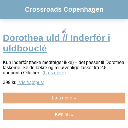
Crossroads Copenhagen
Dorothea uld // Inderfór i
uldbouclé
Kun inderfór (taske medfølger ikke) – det passer til Dorothea
taskerne. Se de lækre og miljøvenlige tasker fra 2.8
duepunto Otto her .
(Læs mere)
399
kr.
(Vis fragtpris)
Læs mere »
Køb nu »