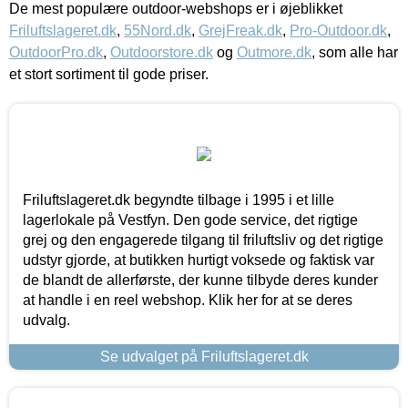
De mest populære outdoor-webshops er i øjeblikket
Friluftslageret.dk
,
55Nord.dk
,
GrejFreak.dk
,
Pro-Outdoor.dk
,
OutdoorPro.dk
,
Outdoorstore.dk
og
Outmore.dk
, som alle har
et stort sortiment til gode priser.
Friluftslageret.dk begyndte tilbage i 1995 i et lille
lagerlokale på Vestfyn. Den gode service, det rigtige
grej og den engagerede tilgang til friluftsliv og det rigtige
udstyr gjorde, at butikken hurtigt voksede og faktisk var
de blandt de allerførste, der kunne tilbyde deres kunder
at handle i en reel webshop. Klik her for at se deres
udvalg.
Se udvalget på Friluftslageret.dk