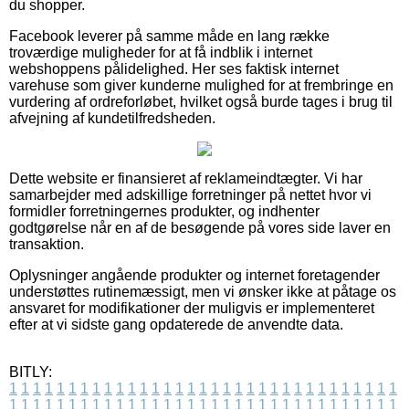
du shopper.
Facebook leverer på samme måde en lang række
troværdige muligheder for at få indblik i internet
webshoppens pålidelighed. Her ses faktisk internet
varehuse som giver kunderne mulighed for at frembringe en
vurdering af ordreforløbet, hvilket også burde tages i brug til
afvejning af kundetilfredsheden.
Dette website er finansieret af reklameindtægter. Vi har
samarbejder med adskillige forretninger på nettet hvor vi
formidler forretningernes produkter, og indhenter
godtgørelse når en af de besøgende på vores side laver en
transaktion.
Oplysninger angående produkter og internet foretagender
understøttes rutinemæssigt, men vi ønsker ikke at påtage os
ansvaret for modifikationer der muligvis er implementeret
efter at vi sidste gang opdaterede de anvendte data.
BITLY:
1
1
1
1
1
1
1
1
1
1
1
1
1
1
1
1
1
1
1
1
1
1
1
1
1
1
1
1
1
1
1
1
1
1
1
1
1
1
1
1
1
1
1
1
1
1
1
1
1
1
1
1
1
1
1
1
1
1
1
1
1
1
1
1
1
1