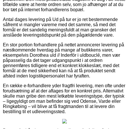
tilfælde være at hente ordren selv, som jo afhænger af at du
bor tæt på internet forhandlerens bopæl.
Antal dages levering på Ud på tur er jo ret bestemmende
såfremt vi mangler varerne med det samme, så med det
formål er det sandelig meningsfuldt at man gransker det
anslåede leveringstidspunkt på den pågældende vare.
En stor portion forhandlere på nettet annoncerer levering på
næstkommende hverdag på mange af butikkens varer,
eksempelvis Dorothea uld // Inderfór i uldbouclé, men vær
påpasselig da det tager udgangspunkt i at ordren
gennemføres tidligere end et konkret klokkeslæt, med det
formål at de med sikkerhed kan nå at få produktet sendt
afsted inden logistikpersonalet har fyraften.
En række e-forhandlere yder fragtfri levering, men ofte under
forudsætning af at der aftages for en konkret pris. Alternativt
skulle man gribe den mest letkøbte leveringstype, der typisk
– ligegyldigt om man befinder sig ved Odense, Varde eller
Ringkøbing – vil blive at få fragtmanden til at levere din
bestilling til et udleveringssted.