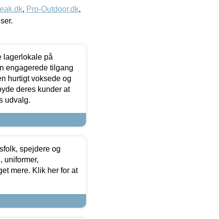
eak.dk
,
Pro-Outdoor.dk
,
iser.
le lagerlokale på
den engagerede tilgang
kken hurtigt voksede og
lbyde deres kunder at
s udvalg.
tsfolk, spejdere og
 uniformer,
et mere. Klik her for at