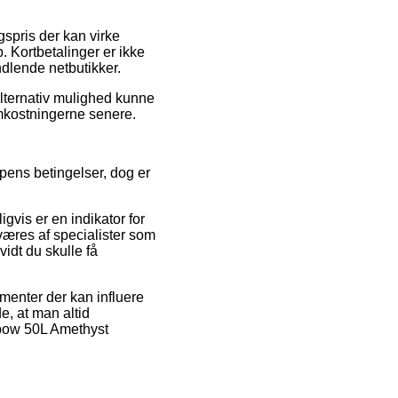
gspris der kan virke
. Kortbetalinger er ikke
dlende netbutikker.
alternativ mulighed kunne
omkostningerne senere.
pens betingelser, dog er
igvis er en indikator for
rværes af specialister som
vidt du skulle få
menter der kan influere
e, at man altid
nbow 50L Amethyst