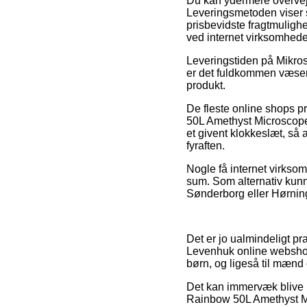
Du kan ydermere overveje 
Leveringsmetoden viser 
prisbevidste fragtmulighe
ved internet virksomhed
Leveringstiden på Mikros
er det fuldkommen væsen
produkt.
De fleste online shops 
50L Amethyst Microscope
et givent klokkeslæt, så a
fyraften.
Nogle få internet virkso
sum. Som alternativ kunn
Sønderborg eller Hørning –
Det er jo ualmindeligt pra
Levenhuk online webshops
børn, og ligeså til mænd 
Det kan immervæk blive l
Rainbow 50L Amethyst Mi