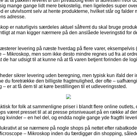
at få pakken leveret til din privatbolig eller til adressen hvor d
sig mange gange lidt mere bekostelig, men ligeledes super ov
d er utvivlsomt selv at hente produkterne, hvilket står og falder
ens adresse.
kop er naturligvis særdeles aktuel såfremt du skal bruge produk
tligt at man kigger nærmere på den anslåede leveringstid for
præsterer levering på næste hverdag på flere varer, eksempelv
 – Mikroskop, men som ikke desto mindre regnes ud fra at ord
t de har udsigt til at kunne nå at få varen betjent forinden de log
mheder sikrer levering uden beregning, men typisk kun ifald der 
e du foretrække den billigste fragtmulighed, der ofte – uafhængi
 er at få dem til at køre bestillingen til et udleveringssted.
ktisk for folk at sammenligne priser i blandt flere online outlets, 
 været presset til at at presse prisniveauet på en række af dere
og kvinder – en hel del, og endda nogle gange yde fragtfri lever
ukrativt at se nærmere på nogle shops på nettet efter rabatko
croscope – Mikroskop inden du færdiggør din shopping, sålede