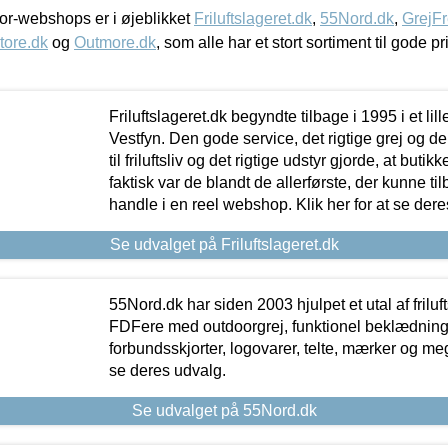
r-webshops er i øjeblikket
Friluftslageret.dk
,
55Nord.dk
,
GrejFr
tore.dk
og
Outmore.dk
, som alle har et stort sortiment til gode pr
Friluftslageret.dk begyndte tilbage i 1995 i et lil
Vestfyn. Den gode service, det rigtige grej og 
til friluftsliv og det rigtige udstyr gjorde, at buti
faktisk var de blandt de allerførste, der kunne ti
handle i en reel webshop. Klik her for at se dere
Se udvalget på Friluftslageret.dk
55Nord.dk har siden 2003 hjulpet et utal af friluf
FDFere med outdoorgrej, funktionel beklædning,
forbundsskjorter, logovarer, telte, mærker og meg
se deres udvalg.
Se udvalget på 55Nord.dk