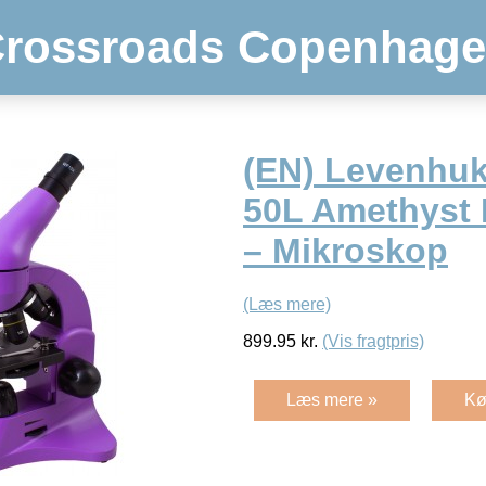
rossroads Copenhag
(EN) Levenhu
50L Amethyst
– Mikroskop
(Læs mere)
899.95
kr.
(Vis fragtpris)
Læs mere »
Kø