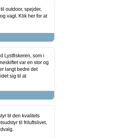
il outdoor, spejder,
 og vagt. Klik her for at
d Lystfiskeren, som i
neskiftet var en stor og
r langt bedre det
et sig til at
r til den kvalitets
dstyr til friluftslivet,
udvalg.