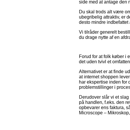
side med at antage den m
Du skal trods alt være om
ubegribelig attraktiv, er
desto mindre indbefattet
Vi tilråder generelt best
du drage nytte af en afd
Forud for at folk køber 
det uden tvivl et omfatten
Alternativet er at finde u
at internet shoppen lever
har ekspertise inden for 
problemstillinger i proc
Derudover slår vi et sla
på handlen, f.eks. den re
opbevarer ens faktura, 
Microscope – Mikroskop, 