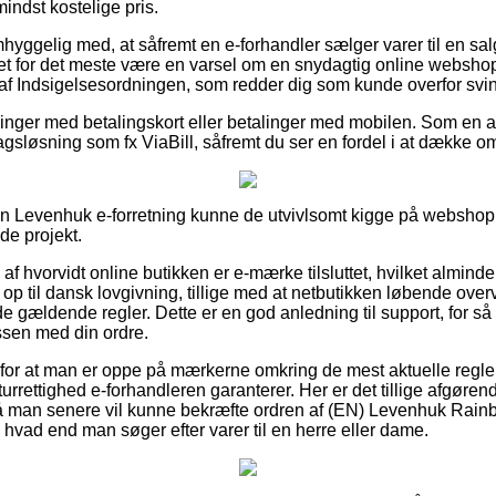
indst kostelige pris.
hyggelig med, at såfremt en e-forhandler sælger varer til en sal
 det for det meste være en varsel om en snydagtig online webshop
 af Indsigelsesordningen, som redder dig som kunde overfor svin
illinger med betalingskort eller betalinger med mobilen. Som en 
ragsløsning som fx ViaBill, såfremt du ser en fordel i at dække 
i en Levenhuk e-forretning kunne de utvivlsomt kigge på webshop
de projekt.
d af hvorvidt online butikken er e-mærke tilsluttet, hvilket almindel
 op til dansk lovgivning, tillige med at netbutikken løbende ove
de gældende regler. Dette er en god anledning til support, for så 
essen med din ordre.
g for at man er oppe på mærkerne omkring de mest aktuelle regle
turrettighed e-forhandleren garanterer. Her er det tillige afgørend
så man senere vil kunne bekræfte ordren af (EN) Levenhuk Rai
hvad end man søger efter varer til en herre eller dame.