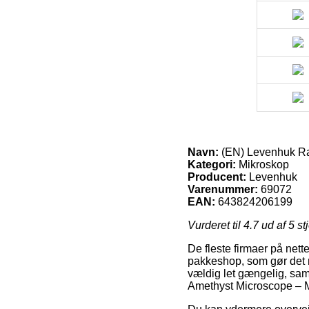
Navn:
(EN) Levenhuk Ra
Kategori:
Mikroskop
Producent:
Levenhuk
Varenummer:
69072
EAN:
643824206199
Vurderet til
4.7
ud af 5 st
De fleste firmaer på nettet
pakkeshop, som gør det mu
vældig let gængelig, sa
Amethyst Microscope – 