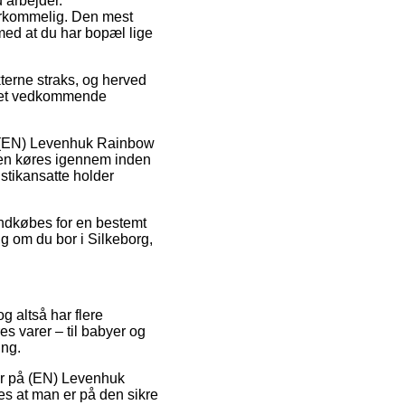
u arbejder.
erkommelig. Den mest
 med at du har bopæl lige
terne straks, og herved
 det vedkommende
is (EN) Levenhuk Rainbow
ren køres igennem inden
istikansatte holder
indkøbes for en bestemt
g om du bor i Silkeborg,
og altså har flere
s varer – til babyer og
ing.
der på (EN) Levenhuk
s at man er på den sikre