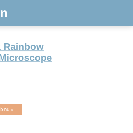
en
k Rainbow
 Microscope
b nu »