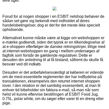
flere uger.
Forud for at nogen shopper i en ESBIT netshop behøver de
sådan set gøre sig bekendt med indholdet af deres
handelsbetingelser, dog er det for det meste ikke specielt
ophidsende.
Alternativet kunne måske være at kigge om webshoppen er
e-mærke godkendt, siden det typisk er en tilkendegivelse af
at e-shoppen efterfølger de danske retningslinjer, tillige med
at internet webshoppen en gang i mellem undersøges af
fagfolk som forstår de gældende regulativer. Dette er
desuden din anledning til at få bistand, såfremt du skulle få
besvær ved dit indkøb.
Desuden er det anbefalelsesværdigt at køberen er vidende
om de mest essentielle reglementer der har indflydelse på
transaktionen, eksempelvis den returret internet shoppen
lover. I den relation er det samtidig essesentielt, at man til
enhver tid bibeholder sin faktura e-mail, så man når som
helst vil kunne eftervise bestillingen af ESBIT Food Jug,
0.75L, polar white, om du søger efter varer til en dreng eller
pige.