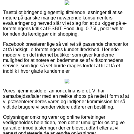
Trustpilot bringer dig egentlig tiltalende løsninger til at se
nøjere på ganske mange nuværende konsumenters
evalueringer og herved slår vi et slag for, at du kigger på e-
forretningens kritik af ESBIT Food Jug, 0.75L, polar white
forinden du færdiggør din shopping.
Facebook præsterer lige så vel ret så passende chancer for
at få indsigt i e-forretningens kundetilfredshed. Herinde
møder vi en del internet butikker som giver kunderne
mulighed for at notere en bedømmelse af virksomhedens
service, som lige så vel burde drages fordel af til at få et
indblik i hvor glade kunderne er.
Vores hjemmeside er annoncefinansieret. Vi har
samarbejdsaftaler med en række shops på nettet i form af at
vi præsenterer deres varer, og indtjener kommission for så
vidt de brugere vi sender videre udfører en bestilling.
Oplysninger omkring varer og online forretninger
vedligeholdes hele tiden, men det er umuligt for os at give
garantier imod justeringer der er blevet udført efter at vi
senest opdaterede de anvendte oplysninger.