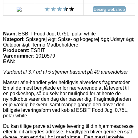
Besøg webshop
Navn:
ESBIT Food Jug, 0.75L, polar white
Kategori:
Spisegrej &gt; Spise- og kogegrej &gt; Udstyr &gt;
Outdoor &gt; Termo Madbeholdere
Producent:
ESBIT
Varenummer:
1010579
EAN:
Vurderet til
3.7
ud af 5 stjerner baseret på
40
anmeldelser
Masser af e-handler yder heldigvis alverdens fragtmetoder.
En af de mest benyttede er for nærværende at få leveret til
en pakkeshop, så du selv har mulighed for at hente de
nyindkøbte varer den dag der passer dig. Fragtmuligheden
er jo vældig bekvem, samt mange gange derudover den
billigste leveringsform ved køb af ESBIT Food Jug, 0.75L,
polar white.
Du kan tillige prøve at vælge levering til din hjemmeadresse
eller til dit arbejdes adresse. Fragttypen bliver gerne en sjat
dyrere, men endda i høj grad simpel. Den mest letkøbte