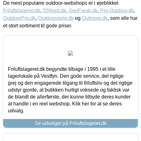
De mest populære outdoor-webshops er i øjeblikket
Friluftslageret.dk
,
55Nord.dk
,
GrejFreak.dk
,
Pro-Outdoor.dk
,
OutdoorPro.dk
,
Outdoorstore.dk
og
Outmore.dk
, som alle har
et stort sortiment til gode priser.
Friluftslageret.dk begyndte tilbage i 1995 i et lille
lagerlokale på Vestfyn. Den gode service, det rigtige
grej og den engagerede tilgang til friluftsliv og det rigtige
udstyr gjorde, at butikken hurtigt voksede og faktisk var
de blandt de allerførste, der kunne tilbyde deres kunder
at handle i en reel webshop. Klik her for at se deres
udvalg.
Se udvalget på Friluftslageret.dk