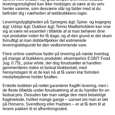
leveringsmulighed kan ikke modsiges at være at du selv
henter varerne, som desværre står og falder med at du
befinder dig i nærheden af webbutikkens lager.
Leveringsdygtigheden på Spisegrej &gt; Spise- og kogegrej
&gt; Udstyr &gt; Outdoor &gt; Termo Madbeholdere kan vise
sig at være ret essentiel i tilfælde af at man behøver dine
nye produkter inden for få dage, og af den grund er det skam
fornuftigt at man dobbelttjekker det estimerede
leveringstidspunkt for den vedkommende vare.
Flere online varehuse byder på levering på næste hverdag
på mange af butikkens produkter, eksempelvis ESBIT Food
Jug, 0.75L, polar white, der dog forudsætter at handlen
gemmenføres inden et fastsat klokkeslæt, med
hensynstagen til at de kan nå at få varen klar forinden
medarbejderne holder fyraften.
Enkelte butikker på nettet garanterer fragtfri levering, men i
de fleste tilfælde under forudsætning af at du handler for en
fastsat pris. Desuden bør man vælge den mest betalelige
fragtmetode, hvilket mange gange – uanset om man er tæt
på Horsens, Svendborg eller Hadsten – er at få dem til at
levere pakken til et afhentningssted.