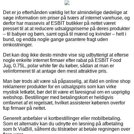
Det er jo efterhånden vældig let for almindelige dødelige at
søge information om priser på tværs af internet varehuse, og
derfor har massevis af ESBIT butikker på nettet været
presset til at at reducere udsalgspriserne på deres produkter
– til babyer og børn, samt også til mænd og kvinder – helt i
bund, og endda nogle gange garantere fragt uden
omkostninger.
Det kan dog ikke desto mindre vise sig udbytterigt at efterse
nogle enkelte internet firmaer efter rabat på ESBIT Food
Jug, 0.75L, polar white før du køber, sådan at man er
velinformeret til at antage den mest attraktive pris.
Man bør trods alt være så påpasselig, at ifald en online shop
reklamerer produkter for en udsalgspris som kan virke
mystisk letkøbt, bør det tit være et faresignal om en uoprigtig
webshop. Bestillinger med betalingskort er heldigvis
omfavnet af et regelsæt, hvilket assisterer køberen overfor
fup firmaer på nettet.
Generelt anbefaler vi kortbestillinger eller mobilbetaling.
Som et alternativ kan du udnytte en løsning på afbetaling
som fx ViaBill, såfremt du tilstræber at betale regningen over