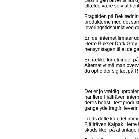
Løsningen bliver tit lidt 
tilfælde være selv at hen
Fragttiden på Beklædning
produkterne med det samm
leveringstidspunkt ved de
En del internet firmaer 
Herre Bukser Dark Grey 4
hensynstagen til at de ga
En række forretninger på n
Alternativt må man overve
du opholder sig tæt på Ra
Det er jo vældig uproblema
har flere Fjällräven inte
deres bedst i test produk
gange yde fragtfri leverin
Trods dette kan det imme
Fjällräven Kaipak Herre 
skudsikker på at antage d