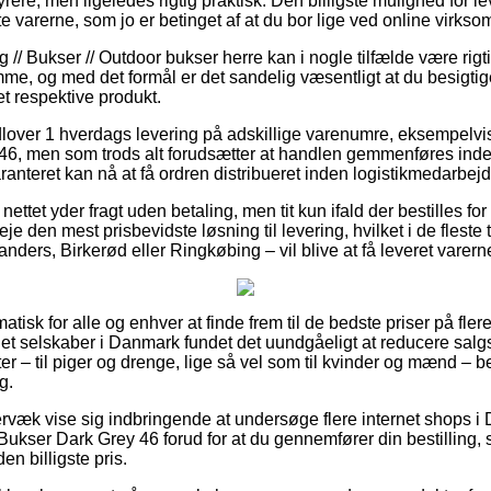
dyrere, men ligeledes rigtig praktisk. Den billigste mulighed for lev
te varerne, som jo er betinget af at du bor lige ved online virks
 // Bukser // Outdoor bukser herre kan i nogle tilfælde være rig
e, og med det formål er det sandelig væsentligt at du besigtig
t respektive produkt.
udlover 1 hverdags levering på adskillige varenumre, eksempelvi
6, men som trods alt forudsætter at handlen gemmenføres inden
ranteret kan nå at få ordren distribueret inden logistikmedarbejde
ettet yder fragt uden betaling, men tit kun ifald der bestilles for
je den mest prisbevidste løsning til levering, hvilket i de flest
nders, Birkerød eller Ringkøbing – vil blive at få leveret varern
tisk for alle og enhver at finde frem til de bedste priser på fler
rnet selskaber i Danmark fundet det uundgåeligt at reducere sal
ter – til piger og drenge, lige så vel som til kvinder og mænd – 
g.
rvæk vise sig indbringende at undersøge flere internet shops i 
Bukser Dark Grey 46 forud for at du gennemfører din bestilling,
en billigste pris.