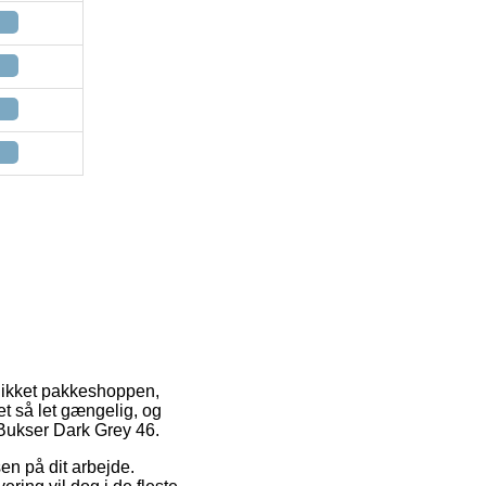
eblikket pakkeshoppen,
et så let gængelig, og
 Bukser Dark Grey 46.
ssen på dit arbejde.