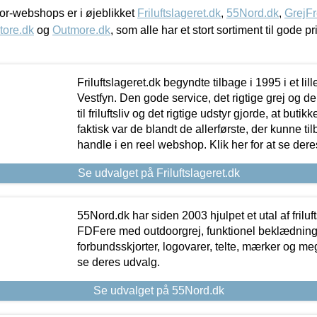
r-webshops er i øjeblikket
Friluftslageret.dk
,
55Nord.dk
,
GrejFr
tore.dk
og
Outmore.dk
, som alle har et stort sortiment til gode pr
Friluftslageret.dk begyndte tilbage i 1995 i et lil
Vestfyn. Den gode service, det rigtige grej og 
til friluftsliv og det rigtige udstyr gjorde, at buti
faktisk var de blandt de allerførste, der kunne ti
handle i en reel webshop. Klik her for at se dere
Se udvalget på Friluftslageret.dk
55Nord.dk har siden 2003 hjulpet et utal af friluf
FDFere med outdoorgrej, funktionel beklædning,
forbundsskjorter, logovarer, telte, mærker og meg
se deres udvalg.
Se udvalget på 55Nord.dk