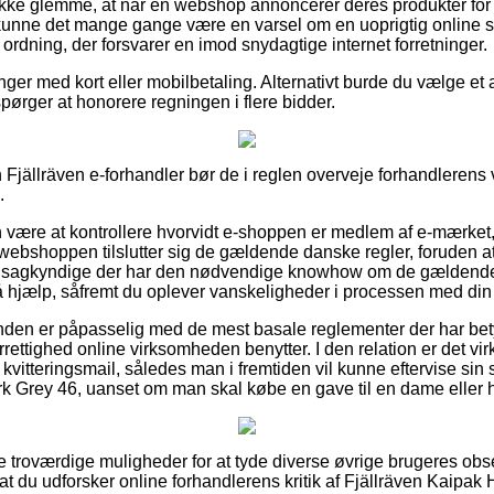
ikke glemme, at når en webshop annoncerer deres produkter for 
å kunne det mange gange være en varsel om en uoprigtig online sh
ordning, der forsvarer en imod snydagtige internet forretninger.
inger med kort eller mobilbetaling. Alternativt burde du vælge et a
spørger at honorere regningen i flere bidder.
jällräven e-forhandler bør de i reglen overveje forhandlerens vi
.
være at kontrollere hvorvidt e-shoppen er medlem af e-mærket, 
t webshoppen tilslutter sig de gældende danske regler, foruden 
l af sagkyndige der har den nødvendige knowhow om de gældende
 få hjælp, såfremt du oplever vanskeligheder i processen med din
kunden er påpasselig med de mest basale reglementer der har be
rettighed online virksomheden benytter. I den relation er det virke
 kvitteringsmail, således man i fremtiden vil kunne eftervise sin
 Grey 46, uanset om man skal købe en gave til en dame eller h
ere troværdige muligheder for at tyde diverse øvrige brugeres ob
at du udforsker online forhandlerens kritik af Fjällräven Kaipak