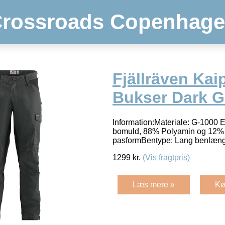
rossroads Copenhag
Fjällräven Kai
Bukser Dark G
Information:Materiale: G-1000 
bomuld, 88% Polyamin og 12% 
pasformBentype: Lang be
1299
kr.
(Vis fragtpris)
Læs mere »
Kø