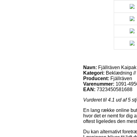
Navn:
Fjällräven Kaipak
Kategori:
Beklædning // 
Producent:
Fjällräven
Varenummer:
1091-495
EAN:
7323450581688
Vurderet til
4.1
ud af 5 st
En lang række online buti
hvor det er nemt for dig 
oftest ligeledes den mes
Du kan alternativt foretræk