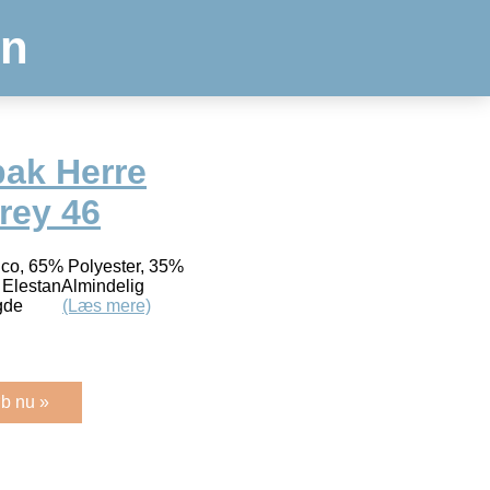
en
pak Herre
rey 46
Eco, 65% Polyester, 35%
ElestanAlmindelig
nlængde
(Læs mere)
b nu »