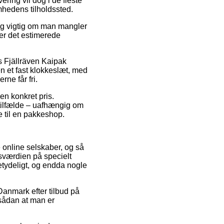
ering vil dog i de fleste
omhedens tilholdssted.
tig vigtig om man mangler
er det estimerede
s Fjällräven Kaipak
 et fast klokkeslæt, med
rne får fri.
 en konkret pris.
e tilfælde – uafhængig om
e til en pakkeshop.
e online selskaber, og så
gsværdien på specielt
betydeligt, og endda nogle
Danmark efter tilbud på
 sådan at man er