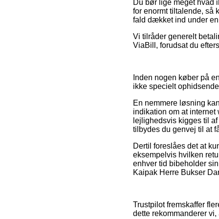
Du bør lige meget hvad 
for enormt tiltalende, s
fald dækket ind under en 
Vi tilråder generelt betal
ViaBill, forudsat du efter
Inden nogen køber på en F
ikke specielt ophidsende
En nemmere løsning kan 
indikation om at interne
lejlighedsvis kigges ti
tilbydes du genvej til at
Dertil foreslåes det at 
eksempelvis hvilken retur
enhver tid bibeholder sin
Kaipak Herre Bukser Dark
Trustpilot fremskaffer fl
dette rekommanderer vi, 