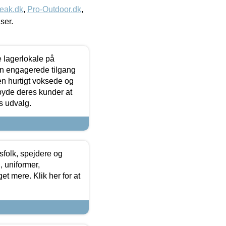
eak.dk
,
Pro-Outdoor.dk
,
iser.
le lagerlokale på
den engagerede tilgang
kken hurtigt voksede og
lbyde deres kunder at
s udvalg.
tsfolk, spejdere og
 uniformer,
et mere. Klik her for at