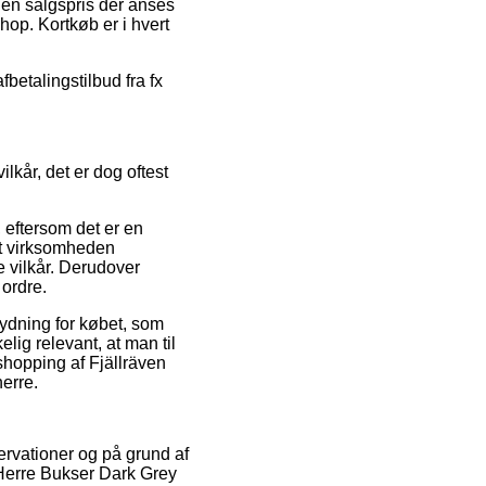
en salgspris der anses
op. Kortkøb er i hvert
fbetalingstilbud fra fx
lkår, det er dog oftest
eftersom det er en
at virksomheden
 vilkår. Derudover
 ordre.
tydning for købet, som
lig relevant, at man til
 shopping af Fjällräven
erre.
servationer og på grund af
 Herre Bukser Dark Grey