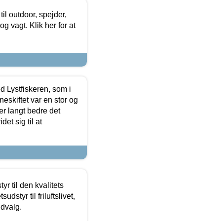
il outdoor, spejder,
 og vagt. Klik her for at
d Lystfiskeren, som i
neskiftet var en stor og
r langt bedre det
et sig til at
r til den kvalitets
dstyr til friluftslivet,
udvalg.