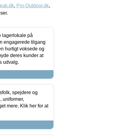
eak.dk
,
Pro-Outdoor.dk
,
iser.
le lagerlokale på
den engagerede tilgang
kken hurtigt voksede og
lbyde deres kunder at
s udvalg.
tsfolk, spejdere og
 uniformer,
et mere. Klik her for at