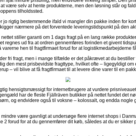
en sjat mindre prisbillig, men endvidere virkelig simpel. Den pris
sig at være selv at hente produkterne, men den løsning står og fal
oppens tilholdssted.
r jo rigtig bestemmende ifald vi mangler din pakke inden for kort
n kigger nærmere på det forventede leveringstidspunkt på den akt
nettet stiller garanti om 1 dags fragt på en lang række produkte
 regnes ud fra at ordren gennemføres forinden et givent tidspu
å varerne hen til fragtfirmaet forud for at logistikmedarbejderne får
r fri fragt, men i mange tilfælde er det påkrævet at du bestille
ig den mest prisbevidste fragttype, hvilket ofte – ligegyldigt om
up – vil blive at få fragtfirmaet til at levere dine varer til en pa
igtig hensigtsmæssigt for internetbrugere at vurdere prisniveauet 
 gengæld har de fleste Fjällräven butikker på nettet fundet det n
l børn, og endvidere også til voksne – kolossalt, og endda nogle
o mindre være gavnligt at undersøge flere internet shops i Danm
2 forud for at du gennemfører dit køb, således at du er sikker 