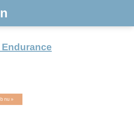
en
b Endurance
b nu »