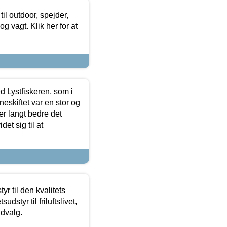
il outdoor, spejder,
 og vagt. Klik her for at
d Lystfiskeren, som i
neskiftet var en stor og
r langt bedre det
et sig til at
r til den kvalitets
dstyr til friluftslivet,
udvalg.