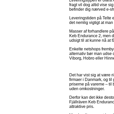
Leveringstypen er oftest 
fragt vil dog altid vise 
befinder dig nærved e-sh
Leveringstiden på Telte e
det nemlig vigtigt at ma
Masser af forhandlere på 
Keb Endurance 2, men det
udsigt til at kunne nå at f
Enkelte netshops frembyde
alternativ bør man udse d
Viborg, Hobro eller Hinner
Det har vist sig at være r
firmaer i Danmark, og til
priserne på varerne – ti
uden omkostninger.
Derfor kan det ikke dest
Fjällräven Keb Endurance 
attraktive pris.