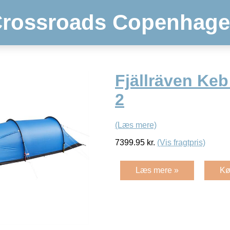
rossroads Copenhag
Fjällräven Ke
2
(Læs mere)
7399.95
kr.
(Vis fragtpris)
Læs mere »
Kø