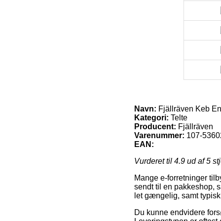
Navn:
Fjällräven Keb E
Kategori:
Telte
Producent:
Fjällräven
Varenummer:
107-5360
EAN:
Vurderet til
4.9
ud af 5 st
Mange e-forretninger til
sendt til en pakkeshop, s
let gængelig, samt typis
Du kunne endvidere forsøg