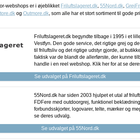
r-webshops er i øjeblikket
Friluftslageret.dk
,
55Nord.dk
,
GrejFr
tore.dk
og
Outmore.dk
, som alle har et stort sortiment til gode pr
Friluftslageret.dk begyndte tilbage i 1995 i et lil
Vestfyn. Den gode service, det rigtige grej og 
til friluftsliv og det rigtige udstyr gjorde, at buti
faktisk var de blandt de allerførste, der kunne ti
handle i en reel webshop. Klik her for at se dere
Se udvalget på Friluftslageret.dk
55Nord.dk har siden 2003 hjulpet et utal af friluf
FDFere med outdoorgrej, funktionel beklædning,
forbundsskjorter, logovarer, telte, mærker og meg
se deres udvalg.
Se udvalget på 55Nord.dk