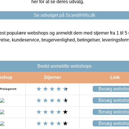
her for at se deres udvalg.
Se udvalget på ScandiHills.dk
t populære webshops og anmeldt dem med stjerner fra 1 til 5 ud
rrelse, kundeservice, brugervenlighed, betingelser, leveringsfor
Bedst anmeldte webshops
bshop
Stjerner
Link
Besøg websh
Besøg websh
Besøg websh
Besøg websh