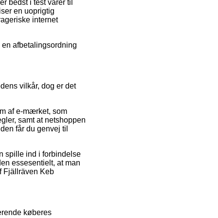
edst i test varer til
iser en uoprigtig
ageriske internet
e en afbetalingsordning
dens vilkår, dog er det
m af e-mærket, som
regler, samt at netshoppen
en får du genvej til
 spille ind i forbindelse
den essesentielt, at man
f Fjällräven Keb
sterende køberes