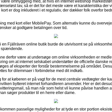
være omhyggelig med, at hvis en internet webshop markedsfører b
ænseløst lav, så er det for det meste være et karakteristika der v
t er dog inkluderet i et regulativ, der dækker folk overfor bedr
pping med kort eller MobilePay. Som alternativ kunne du overvej
u ønsker at godtgøre betalingen over tid.
 i en Fjällräven online butik burde de utvivlsomt se på virksomhe
ig spændende.
ne derfor være at undersøge om online virksomheden er medle
ring om at internet selskabet understøtter de officielle danske 
ges af eksperter der forstår bestemmelserne på området. Desud
ttes for dilemmaer i forbindelse med dit indkøb.
g for at køberen er på vagt for de mest centrale vedtægter der kan
hvilken bytteret internet forhandleren anvender. Her er det desu
itteringsmail, så man når som helst vil kunne påvise handlen a
n søger produkter til en herre eller dame.
uldkommen passelige muligheder for at tyde en stor portion eksi