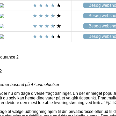
Besøg websh
Besøg websh
Besøg websh
Besøg websh
ndurance 2
2
jerner baseret på
47
anmeldelser
byder nu om dage diverse fragtløsninger. En der er meget populæ
å du selv kan hente dine varer på et valgfrit tidspunkt. Fragtmu
k endvidere den mest letkøbte leveringsløsning ved køb af Fjäl
e at vælge udbringning hjem til din privatadresse eller ud til di