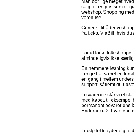
Man bør lige meget hvad 
salg for en pris som er gr
webshop. Shopping med kor
varehuse.
Generelt tilråder vi sho
fra f.eks. ViaBill, hvis d
Forud for at folk shopper
almindeligvis ikke særl
En nemmere løsning kun
længe har været en forsik
en gang i mellem undersø
support, såfremt du udsæ
Tilsvarende slår vi et sla
med købet, til eksempel 
permanent bevarer ens kv
Endurance 2, hvad end ma
Trustpilot tilbyder dig f