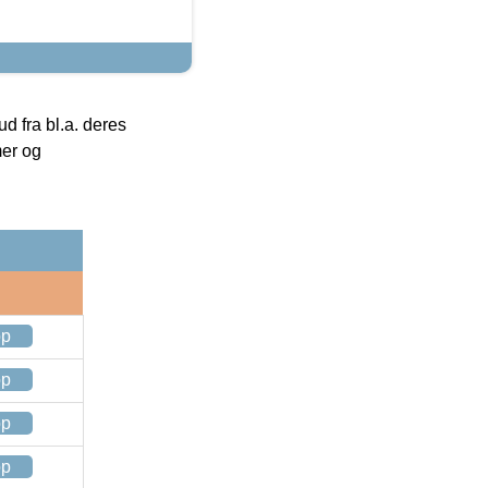
 fra bl.a. deres
mer og
op
op
op
op