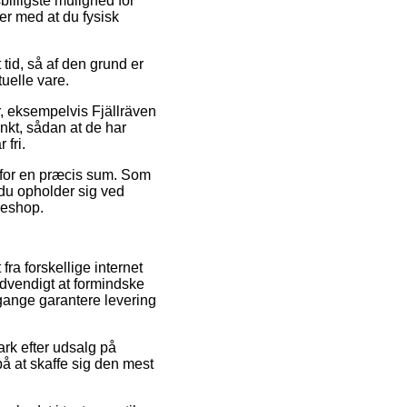
billigste mulighed for
der med at du fysisk
 tid, så af den grund er
uelle vare.
r, eksempelvis Fjällräven
nkt, sådan at de har
 fri.
r for en præcis sum. Som
 du opholder sig ved
kkeshop.
fra forskellige internet
ødvendigt at formindske
 gange garantere levering
ark efter udsalg på
på at skaffe sig den mest