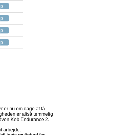
op
op
op
op
r er nu om dage at få
ligheden er altså temmelig
lräven Keb Endurance 2.
t arbejde.