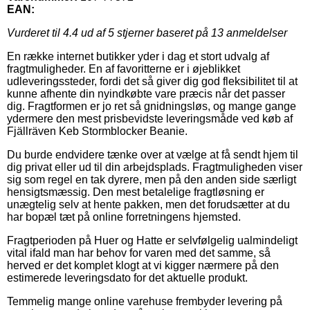
EAN:
Vurderet til
4.4
ud af 5 stjerner baseret på
13
anmeldelser
En række internet butikker yder i dag et stort udvalg af
fragtmuligheder. En af favoritterne er i øjeblikket
udleveringssteder, fordi det så giver dig god fleksibilitet til at
kunne afhente din nyindkøbte vare præcis når det passer
dig. Fragtformen er jo ret så gnidningsløs, og mange gange
ydermere den mest prisbevidste leveringsmåde ved køb af
Fjällräven Keb Stormblocker Beanie.
Du burde endvidere tænke over at vælge at få sendt hjem til
dig privat eller ud til din arbejdsplads. Fragtmuligheden viser
sig som regel en tak dyrere, men på den anden side særligt
hensigtsmæssig. Den mest betalelige fragtløsning er
unægtelig selv at hente pakken, men det forudsætter at du
har bopæl tæt på online forretningens hjemsted.
Fragtperioden på Huer og Hatte er selvfølgelig ualmindeligt
vital ifald man har behov for varen med det samme, så
herved er det komplet klogt at vi kigger nærmere på den
estimerede leveringsdato for det aktuelle produkt.
Temmelig mange online varehuse frembyder levering på