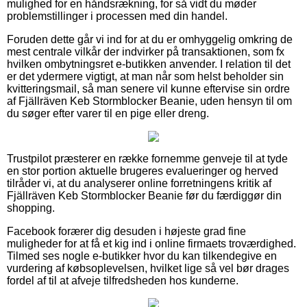
mulighed for en håndsrækning, for så vidt du møder
problemstillinger i processen med din handel.
Foruden dette går vi ind for at du er omhyggelig omkring de
mest centrale vilkår der indvirker på transaktionen, som fx
hvilken ombytningsret e-butikken anvender. I relation til det
er det ydermere vigtigt, at man når som helst beholder sin
kvitteringsmail, så man senere vil kunne eftervise sin ordre
af Fjällräven Keb Stormblocker Beanie, uden hensyn til om
du søger efter varer til en pige eller dreng.
Trustpilot præsterer en række fornemme genveje til at tyde
en stor portion aktuelle brugeres evalueringer og herved
tilråder vi, at du analyserer online forretningens kritik af
Fjällräven Keb Stormblocker Beanie før du færdiggør din
shopping.
Facebook forærer dig desuden i højeste grad fine
muligheder for at få et kig ind i online firmaets troværdighed.
Tilmed ses nogle e-butikker hvor du kan tilkendegive en
vurdering af købsoplevelsen, hvilket lige så vel bør drages
fordel af til at afveje tilfredsheden hos kunderne.