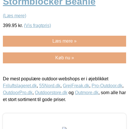
Stormblocker Beanie
(Læs mere)
399.95
kr.
(Vis fragtpris)
Læs mere »
Køb nu »
De mest populære outdoor-webshops er i øjeblikket
Friluftslageret.dk
,
55Nord.dk
,
GrejFreak.dk
,
Pro-Outdoor.dk
,
OutdoorPro.dk
,
Outdoorstore.dk
og
Outmore.dk
, som alle har
et stort sortiment til gode priser.