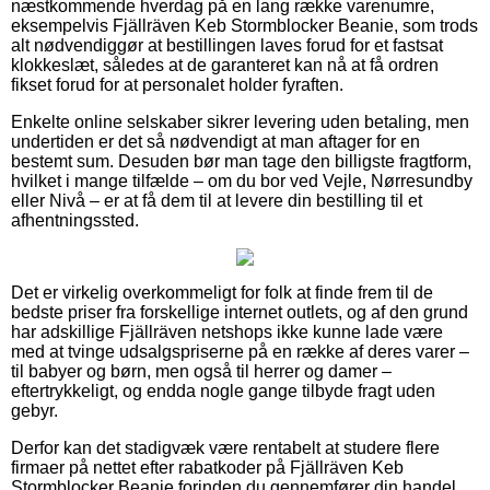
næstkommende hverdag på en lang række varenumre,
eksempelvis Fjällräven Keb Stormblocker Beanie, som trods
alt nødvendiggør at bestillingen laves forud for et fastsat
klokkeslæt, således at de garanteret kan nå at få ordren
fikset forud for at personalet holder fyraften.
Enkelte online selskaber sikrer levering uden betaling, men
undertiden er det så nødvendigt at man aftager for en
bestemt sum. Desuden bør man tage den billigste fragtform,
hvilket i mange tilfælde – om du bor ved Vejle, Nørresundby
eller Nivå – er at få dem til at levere din bestilling til et
afhentningssted.
Det er virkelig overkommeligt for folk at finde frem til de
bedste priser fra forskellige internet outlets, og af den grund
har adskillige Fjällräven netshops ikke kunne lade være
med at tvinge udsalgspriserne på en række af deres varer –
til babyer og børn, men også til herrer og damer –
eftertrykkeligt, og endda nogle gange tilbyde fragt uden
gebyr.
Derfor kan det stadigvæk være rentabelt at studere flere
firmaer på nettet efter rabatkoder på Fjällräven Keb
Stormblocker Beanie forinden du gennemfører din handel,