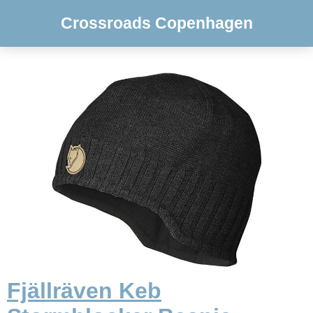
Crossroads Copenhagen
Fjällräven Keb