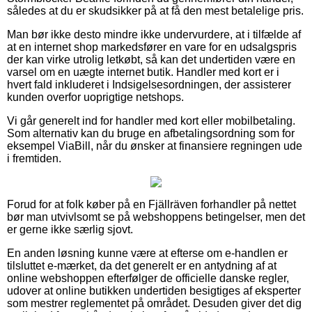
således at du er skudsikker på at få den mest betalelige pris.
Man bør ikke desto mindre ikke undervurdere, at i tilfælde af
at en internet shop markedsfører en vare for en udsalgspris
der kan virke utrolig letkøbt, så kan det undertiden være en
varsel om en uægte internet butik. Handler med kort er i
hvert fald inkluderet i Indsigelsesordningen, der assisterer
kunden overfor uoprigtige netshops.
Vi går generelt ind for handler med kort eller mobilbetaling.
Som alternativ kan du bruge en afbetalingsordning som for
eksempel ViaBill, når du ønsker at finansiere regningen ude
i fremtiden.
Forud for at folk køber på en Fjällräven forhandler på nettet
bør man utvivlsomt se på webshoppens betingelser, men det
er gerne ikke særlig sjovt.
En anden løsning kunne være at efterse om e-handlen er
tilsluttet e-mærket, da det generelt er en antydning af at
online webshoppen efterfølger de officielle danske regler,
udover at online butikken undertiden besigtiges af eksperter
som mestrer reglementet på området. Desuden giver det dig