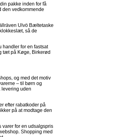
din pakke inden for få
 ved den vedkommende
jällräven Ulvö Bæltetaske
 klokkeslæt, så de
 handler for en fastsat
ig tæt på Køge, Birkerød
-shops, og med det motiv
arerne – til børn og
å levering uden
er efter rabatkoder på
sikker på at modtage den
 varer for en udsalgspris
lig webshop. Shopping med