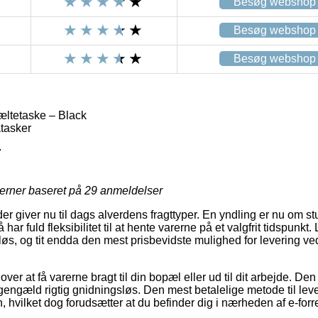
Besøg webshop
Besøg webshop
Besøg webshop
æltetaske – Black
tasker
7
jerner baseret på
29
anmeldelser
er giver nu til dags alverdens fragttyper. En yndling er nu om stun
har fuld fleksibilitet til at hente varerne på et valgfrit tidspunkt
løs, og tit endda den mest prisbevidste mulighed for levering ve
ver at få varerne bragt til din bopæl eller ud til dit arbejde. Den
gengæld rigtig gnidningsløs. Den mest betalelige metode til leveri
, hvilket dog forudsætter at du befinder dig i nærheden af e-for