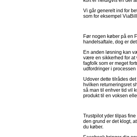
kort er heldigvis en del a
Vi går generelt ind for be
som for eksempel ViaBill,
Før nogen køber på en F
handelsaftale, dog er de
En anden løsning kan væ
være en sikkerhed for at 
fagfolk som er meget fortr
udfordringer i processen
Udover dette tilrådes det
hvilken returneringsret s
så man til enhver tid vil
produkt til en voksen elle
Trustpilot yder tilpas f
den grund er det klogt, a
du køber.