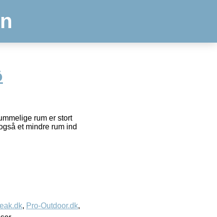
en
ö
rummelige rum er stort
 også et mindre rum ind
eak.dk
,
Pro-Outdoor.dk
,