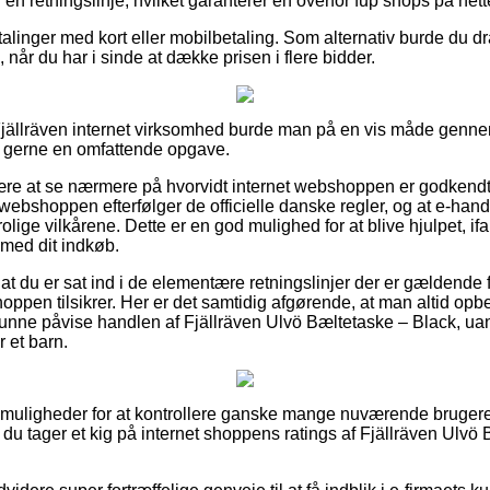
f en retningslinje, hvilket garanterer en overfor fup shops på nett
talinger med kort eller mobilbetaling. Som alternativ burde du dra
 når du har i sinde at dække prisen i flere bidder.
jällräven internet virksomhed burde man på en vis måde genn
t gerne en omfattende opgave.
re at se nærmere på hvorvidt internet webshoppen er godkendt
webshoppen efterfølger de officielle danske regler, og at e-handle
olige vilkårene. Dette er en god mulighed for at blive hjulpet, if
 med dit indkøb.
 at du er sat ind i de elementære retningslinjer der er gældende 
hoppen tilsikrer. Her er det samtidig afgørende, at man altid opb
 kunne påvise handlen af Fjällräven Ulvö Bæltetaske – Black, uan
r et barn.
ine muligheder for at kontrollere ganske mange nuværende bruge
t du tager et kig på internet shoppens ratings af Fjällräven Ulv