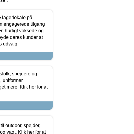
iser.
le lagerlokale på
den engagerede tilgang
kken hurtigt voksede og
lbyde deres kunder at
s udvalg.
tsfolk, spejdere og
 uniformer,
et mere. Klik her for at
il outdoor, spejder,
 og vagt. Klik her for at