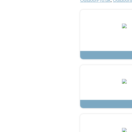
OutdoorPro.dk
,
Outdoors