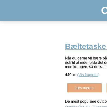
C
Bæltetaske
Når du gerne vil bære på 
nok til at indeholde det
mod kroppen, så du kan
449
kr.
(Vis fragtpris)
Læs mere »
De mest populære outdoo