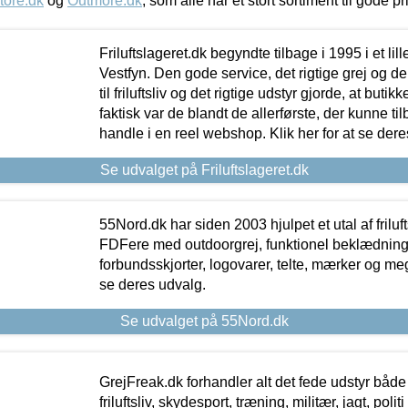
tore.dk
og
Outmore.dk
, som alle har et stort sortiment til gode pr
Friluftslageret.dk begyndte tilbage i 1995 i et lil
Vestfyn. Den gode service, det rigtige grej og 
til friluftsliv og det rigtige udstyr gjorde, at buti
faktisk var de blandt de allerførste, der kunne ti
handle i en reel webshop. Klik her for at se dere
Se udvalget på Friluftslageret.dk
55Nord.dk har siden 2003 hjulpet et utal af friluf
FDFere med outdoorgrej, funktionel beklædning,
forbundsskjorter, logovarer, telte, mærker og meg
se deres udvalg.
Se udvalget på 55Nord.dk
GrejFreak.dk forhandler alt det fede udstyr både t
friluftsliv, skydesport, træning, militær, jagt, politi