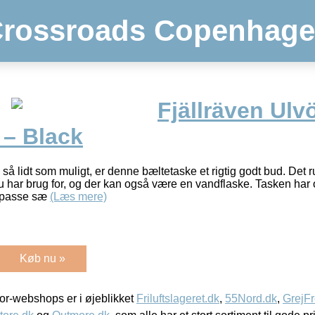
rossroads Copenhag
Fjällräven Ulv
 – Black
så lidt som muligt, er denne bæltetaske et rigtig godt bud. Det 
 du har brug for, og der kan også være en vandflaske. Tasken har
 passe sæ
(Læs mere)
Køb nu »
r-webshops er i øjeblikket
Friluftslageret.dk
,
55Nord.dk
,
GrejFr