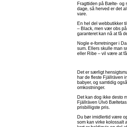
Fragttiden på Bælte- og s
dage, så herved er det 
vare.
En hel del webbutikker t
– Black, men vær obs på a
garanteret kan nå at få d
Nogle e-forretninger i Da
sum. Ellers skulle man s
eller Ribe – vil være at f
Det er særligt hensigtsm
har de fleste Fjällräven 
babyer, og samtidig også
omkostninger.
Det kan dog ikke desto mi
Fjällräven Ulvö Bæltetas
prisbilligste pris.
Du bør imidlertid være op
som kan virke kolossalt 