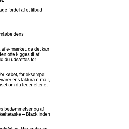
et.
ge fordel af et tilbud
emløbe dens
 af e-mærket, da det kan
n ofte kigges til af
ald du udsættes for
for købet, for eksempel
evarer ens faktura e-mail,
set om du leder efter et
res bedømmelser og af
ö Bæltetaske – Black inden