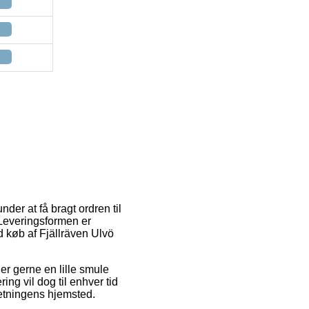
der at få bragt ordren til
. Leveringsformen er
d køb af Fjällräven Ulvö
 er gerne en lille smule
ng vil dog til enhver tid
retningens hjemsted.