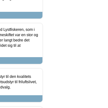
d Lystfiskeren, som i
neskiftet var en stor og
r langt bedre det
et sig til at
r til den kvalitets
dstyr til friluftslivet,
udvalg.