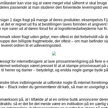
måtasker kan vise sig at være meget vital såfremt vi skal bruge 
aldeles passende at man studerer den forventede leveringstid
ilsiger 1 dags fragt på mange af deres produkter, eksempelvis F
t det er regnet ud fra at bestillingen laves forinden et angivent
e nye varer ud af døren forud for at logistikmedarbejderne har fri.
nmark sikrer fragt uden gebyr, men oftest er det forbeholdt når du
nuppe den billigste fragtmetode, der oftest – om man befinder s
å leveret ordren til et udleveringssted.
æssigt for internetbrugere at lave prissammenligning på flere e
internet webshops været presset til at at stampe prisniveauet på v
 til herrer og damer – betydeligt, og endda nogle gange byde p
ndre blive indbringende at udforske nogle få internet forretning
ke – Black inden du gennemfører dit køb, så man er usvigeligt 
mærksom på, at i tilfælde af at en online butik annoncerer deres
attraktiv, så er det for det meste være en indikation på en uær