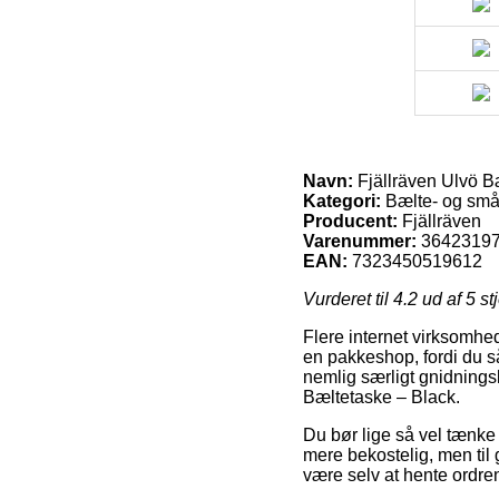
Navn:
Fjällräven Ulvö B
Kategori:
Bælte- og små
Producent:
Fjällräven
Varenummer:
3642319
EAN:
7323450519612
Vurderet til
4.2
ud af 5 st
Flere internet virksomhed
en pakkeshop, fordi du så 
nemlig særligt gnidnings
Bæltetaske – Black.
Du bør lige så vel tænke o
mere bekostelig, men til 
være selv at hente ordren