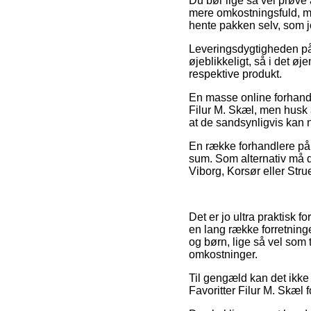
Du bør lige så vel prøve a
mere omkostningsfuld, me
hente pakken selv, som jo
Leveringsdygtigheden på 
øjeblikkeligt, så i det ø
respektive produkt.
En masse online forhandl
Filur M. Skæl, men husk a
at de sandsynligvis kan n
En række forhandlere på n
sum. Som alternativ må d
Viborg, Korsør eller Struer
Det er jo ultra praktisk f
en lang række forretninge
og børn, lige så vel som 
omkostninger.
Til gengæld kan det ikke
Favoritter Filur M. Skæl f