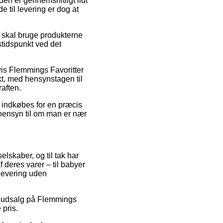
oden er gennemsnitligt lidt
 til levering er dog at
g skal bruge produkterne
gstidspunkt ved det
is Flemmings Favoritter
kt, med hensynstagen til
raften.
r indkøbes for en præcis
hensyn til om man er nær
elskaber, og til tak har
 deres varer – til babyer
 levering uden
er udsalg på Flemmings
 pris.