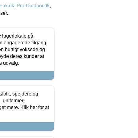
eak.dk
,
Pro-Outdoor.dk
,
iser.
le lagerlokale på
den engagerede tilgang
kken hurtigt voksede og
lbyde deres kunder at
s udvalg.
tsfolk, spejdere og
 uniformer,
et mere. Klik her for at