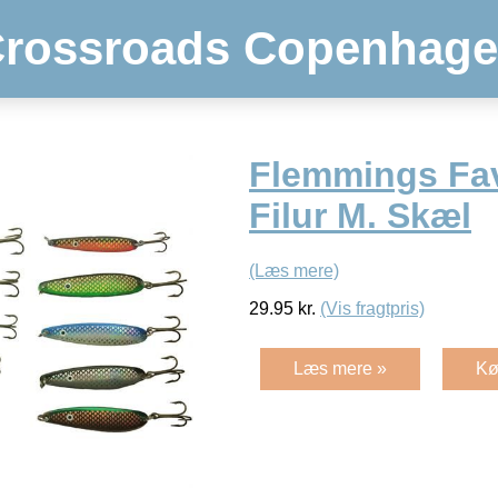
rossroads Copenhag
Flemmings Fav
Filur M. Skæl
(Læs mere)
29.95
kr.
(Vis fragtpris)
Læs mere »
Kø