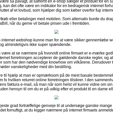
være så påvagt, at såfremt en e-shop sælger et produkt for en s
g, kan det ofte være en indikator for en bedragerisk internet for
uttet af et lovbud, som hjælper dig som køber overfor fup intern
ortkøb eller betalinger med mobilen. Som alternativ burde du drag
iaBill, når du gerne vil betale prisen ude i fremtiden.
n internet webshop kunne man for at være sikker gennemløbe
r dog almindeligvis ikke super spændende.
være at se nærmere på hvorvidt online firmaet er e-mærke godk
nternet forretningen accepterer de gældende danske regler, og at 
er som har den nødvendige knowhow om vilkårene. Derudover ti
 møder vanskeligheder med din bestilling.
re til hjælp at man er opmærksom på de mest basale bestemmel
 fx hvilken returret online forretningen tilsikrer. I den sammenhæn
ens faktura e-mail, så man når som helst vil kunne vidne om s
uden hensyn til om du er på udkig efter et produkt til en dame ell
højeste grad fortræffelige genveje til at undersøge ganske mange
 det fornuftigt, at du kigger nærmere på internet firmaets anmel