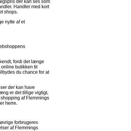
algspris der kan ses som
handler. Handler med kort
et shops.
e nytte af et
 webshoppens
endt, fordi det længe
online butikken tit
lbydes du chance for at
ser der kan have
g er det tillige vigtigt,
in shopping af Flemmings
er herre.
 øvrige forbrugeres
delser af Flemmings