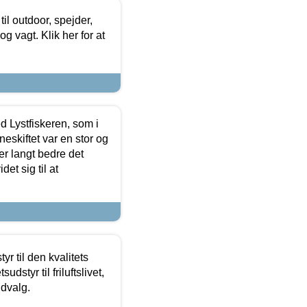
il outdoor, spejder,
 og vagt. Klik her for at
d Lystfiskeren, som i
neskiftet var en stor og
r langt bedre det
et sig til at
r til den kvalitets
dstyr til friluftslivet,
udvalg.