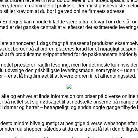
t få ordren leveret til hvor du bor eller til din arbejdsplads. Met
n ydermere ualmindeligt praktisk. Den mest prisbevidste metode
 stiller krav om at du bor lige ved online firmaets adresse.
Endegrej kan i nogle tilfælde være ultra relevant om du står o
jemed er det ganske centralt at vi efterser det estimerede leverin
ere annoncerer 1 dags fragt på masser af produkter, eksempelv
t det beroer på at ordren placeres forud for et nøjagtigt tidspun
å at få produkterne skippet afsted før de pakkeansatte holder fy
ettet præsterer fragtfri levering, men for det meste kun hvis de
u udvælge den prisbilligste leveringsmåde, som typisk – uden 
 – er at få fragtfirmaet til at levere ordren til et afhentningssted.
or alle og enhver at finde information om priser på diverse online s
r på nettet set sig nødsaget til at nedsætte priserne på mange af
til damer og herrer – betragteligt, og endda nogle gange tilbyde
 desto mindre blive gunstigt at besigtige diverse webshops eft
orinden du shopper, således at du er sikret at få fat i den billigste