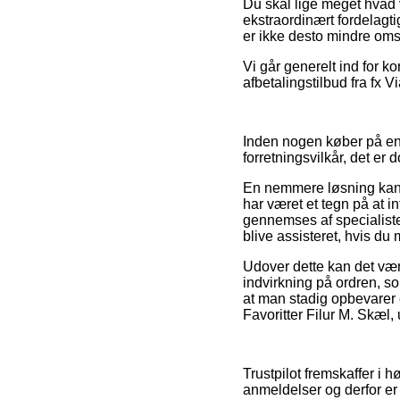
Du skal lige meget hvad 
ekstraordinært fordelagti
er ikke desto mindre omsl
Vi går generelt ind for k
afbetalingstilbud fra fx V
Inden nogen køber på e
forretningsvilkår, det e
En nemmere løsning kan 
har været et tegn på at i
gennemses af specialist
blive assisteret, hvis du
Udover dette kan det væ
indvirkning på ordren, som
at man stadig opbevarer 
Favoritter Filur M. Skæl, 
Trustpilot fremskaffer i 
anmeldelser og derfor er