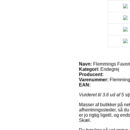
Navn:
Flemmings Favorit
Kategori:
Endegrej
Producent:
Varenummer:
Flemmings
EAN:
Vurderet til
3.6
ud af 5 st
Masser af butikker på net
afhentningssteder, så du 
er jo rigtig ligetil, og 
Skæl.