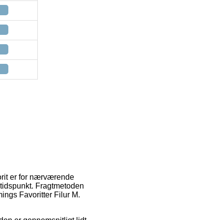
orit er for nærværende
t tidspunkt. Fragtmetoden
ings Favoritter Filur M.