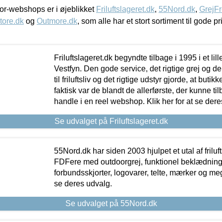
r-webshops er i øjeblikket
Friluftslageret.dk
,
55Nord.dk
,
GrejFr
tore.dk
og
Outmore.dk
, som alle har et stort sortiment til gode pr
Friluftslageret.dk begyndte tilbage i 1995 i et lil
Vestfyn. Den gode service, det rigtige grej og 
til friluftsliv og det rigtige udstyr gjorde, at buti
faktisk var de blandt de allerførste, der kunne ti
handle i en reel webshop. Klik her for at se dere
Se udvalget på Friluftslageret.dk
55Nord.dk har siden 2003 hjulpet et utal af friluf
FDFere med outdoorgrej, funktionel beklædning,
forbundsskjorter, logovarer, telte, mærker og meg
se deres udvalg.
Se udvalget på 55Nord.dk