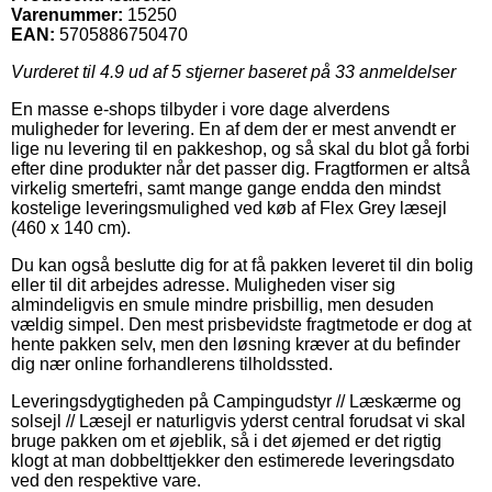
Varenummer:
15250
EAN:
5705886750470
Vurderet til
4.9
ud af 5 stjerner baseret på
33
anmeldelser
En masse e-shops tilbyder i vore dage alverdens
muligheder for levering. En af dem der er mest anvendt er
lige nu levering til en pakkeshop, og så skal du blot gå forbi
efter dine produkter når det passer dig. Fragtformen er altså
virkelig smertefri, samt mange gange endda den mindst
kostelige leveringsmulighed ved køb af Flex Grey læsejl
(460 x 140 cm).
Du kan også beslutte dig for at få pakken leveret til din bolig
eller til dit arbejdes adresse. Muligheden viser sig
almindeligvis en smule mindre prisbillig, men desuden
vældig simpel. Den mest prisbevidste fragtmetode er dog at
hente pakken selv, men den løsning kræver at du befinder
dig nær online forhandlerens tilholdssted.
Leveringsdygtigheden på Campingudstyr // Læskærme og
solsejl // Læsejl er naturligvis yderst central forudsat vi skal
bruge pakken om et øjeblik, så i det øjemed er det rigtig
klogt at man dobbelttjekker den estimerede leveringsdato
ved den respektive vare.