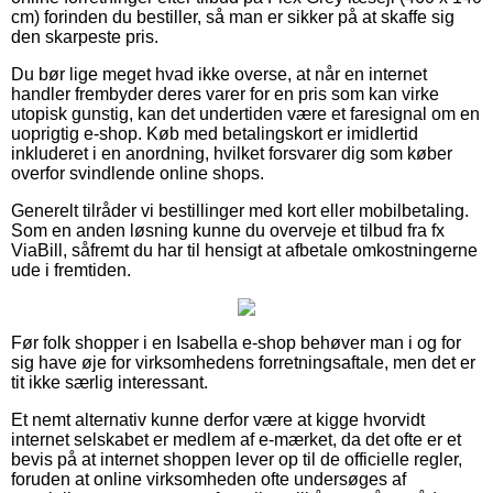
cm) forinden du bestiller, så man er sikker på at skaffe sig
den skarpeste pris.
Du bør lige meget hvad ikke overse, at når en internet
handler frembyder deres varer for en pris som kan virke
utopisk gunstig, kan det undertiden være et faresignal om en
uoprigtig e-shop. Køb med betalingskort er imidlertid
inkluderet i en anordning, hvilket forsvarer dig som køber
overfor svindlende online shops.
Generelt tilråder vi bestillinger med kort eller mobilbetaling.
Som en anden løsning kunne du overveje et tilbud fra fx
ViaBill, såfremt du har til hensigt at afbetale omkostningerne
ude i fremtiden.
Før folk shopper i en Isabella e-shop behøver man i og for
sig have øje for virksomhedens forretningsaftale, men det er
tit ikke særlig interessant.
Et nemt alternativ kunne derfor være at kigge hvorvidt
internet selskabet er medlem af e-mærket, da det ofte er et
bevis på at internet shoppen lever op til de officielle regler,
foruden at online virksomheden ofte undersøges af