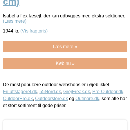
cm)
Isabella flex læsejl, der kan udbygges med ekstra sektioner.
(Læs mere)
1944
kr.
(Vis fragtpris)
Læs mere »
Køb nu »
De mest populære outdoor-webshops er i øjeblikket
Friluftslageret.dk
,
55Nord.dk
,
GrejFreak.dk
,
Pro-Outdoor.dk
,
OutdoorPro.dk
,
Outdoorstore.dk
og
Outmore.dk
, som alle har
et stort sortiment til gode priser.