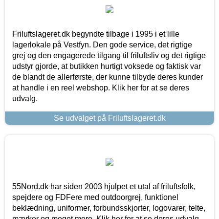
Friluftslageret.dk begyndte tilbage i 1995 i et lille
lagerlokale på Vestfyn. Den gode service, det rigtige
grej og den engagerede tilgang til friluftsliv og det rigtige
udstyr gjorde, at butikken hurtigt voksede og faktisk var
de blandt de allerførste, der kunne tilbyde deres kunder
at handle i en reel webshop. Klik her for at se deres
udvalg.
Se udvalget på Friluftslageret.dk
55Nord.dk har siden 2003 hjulpet et utal af friluftsfolk,
spejdere og FDFere med outdoorgrej, funktionel
beklædning, uniformer, forbundsskjorter, logovarer, telte,
mærker og meget mere. Klik her for at se deres udvalg.