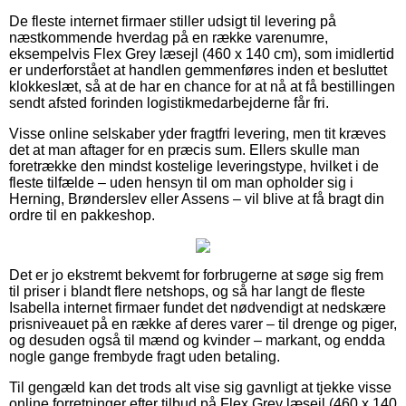
De fleste internet firmaer stiller udsigt til levering på
næstkommende hverdag på en række varenumre,
eksempelvis Flex Grey læsejl (460 x 140 cm), som imidlertid
er underforstået at handlen gemmenføres inden et besluttet
klokkeslæt, så at de har en chance for at nå at få bestillingen
sendt afsted forinden logistikmedarbejderne får fri.
Visse online selskaber yder fragtfri levering, men tit kræves
det at man aftager for en præcis sum. Ellers skulle man
foretrække den mindst kostelige leveringstype, hvilket i de
fleste tilfælde – uden hensyn til om man opholder sig i
Herning, Brønderslev eller Assens – vil blive at få bragt din
ordre til en pakkeshop.
Det er jo ekstremt bekvemt for forbrugerne at søge sig frem
til priser i blandt flere netshops, og så har langt de fleste
Isabella internet firmaer fundet det nødvendigt at nedskære
prisniveauet på en række af deres varer – til drenge og piger,
og desuden også til mænd og kvinder – markant, og endda
nogle gange frembyde fragt uden betaling.
Til gengæld kan det trods alt vise sig gavnligt at tjekke visse
online forretninger efter tilbud på Flex Grey læsejl (460 x 140