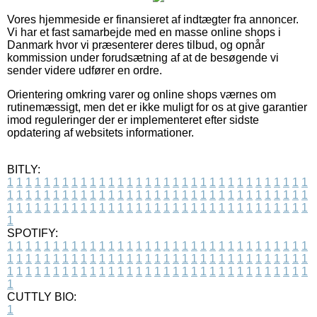
Vores hjemmeside er finansieret af indtægter fra annoncer.
Vi har et fast samarbejde med en masse online shops i
Danmark hvor vi præsenterer deres tilbud, og opnår
kommission under forudsætning af at de besøgende vi
sender videre udfører en ordre.
Orientering omkring varer og online shops værnes om
rutinemæssigt, men det er ikke muligt for os at give garantier
imod reguleringer der er implementeret efter sidste
opdatering af websitets informationer.
BITLY:
1
1
1
1
1
1
1
1
1
1
1
1
1
1
1
1
1
1
1
1
1
1
1
1
1
1
1
1
1
1
1
1
1
1
1
1
1
1
1
1
1
1
1
1
1
1
1
1
1
1
1
1
1
1
1
1
1
1
1
1
1
1
1
1
1
1
1
1
1
1
1
1
1
1
1
1
1
1
1
1
1
1
1
1
1
1
1
1
1
1
1
1
1
1
1
1
1
1
1
1
SPOTIFY:
1
1
1
1
1
1
1
1
1
1
1
1
1
1
1
1
1
1
1
1
1
1
1
1
1
1
1
1
1
1
1
1
1
1
1
1
1
1
1
1
1
1
1
1
1
1
1
1
1
1
1
1
1
1
1
1
1
1
1
1
1
1
1
1
1
1
1
1
1
1
1
1
1
1
1
1
1
1
1
1
1
1
1
1
1
1
1
1
1
1
1
1
1
1
1
1
1
1
1
1
CUTTLY BIO:
1