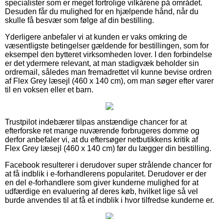
specialister som er meget fortrolige vilkårene på området.
Desuden får du mulighed for en hjælpende hånd, når du
skulle få besvær som følge af din bestilling.
Yderligere anbefaler vi at kunden er vaks omkring de
væsentligste betingelser gældende for bestillingen, som for
eksempel den bytteret virksomheden lover. I den forbindelse
er det ydermere relevant, at man stadigvæk beholder sin
ordremail, således man fremadrettet vil kunne bevise ordren
af Flex Grey læsejl (460 x 140 cm), om man søger efter varer
til en voksen eller et barn.
Trustpilot indebærer tilpas anstændige chancer for at
efterforske ret mange nuværende forbrugeres domme og
derfor anbefaler vi, at du eftersøger netbutikkens kritik af
Flex Grey læsejl (460 x 140 cm) før du lægger din bestilling.
Facebook resulterer i derudover super strålende chancer for
at få indblik i e-forhandlerens popularitet. Derudover er der
en del e-forhandlere som giver kunderne mulighed for at
udfærdige en evaluering af deres køb, hvilket lige så vel
burde anvendes til at få et indblik i hvor tilfredse kunderne er.