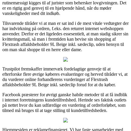
rutinemæssigt kigges til af jurister som behersker lovgivningen. Det
er en rigtig god genvej til en hjælpende hånd, når du møder
vanskeligheder med dit indkøb.
Tilsvarende tilråder vi at man er sat ind i de mest vitale vedtægter der
har indvirkning på ordren, f.eks. den returret internet webshoppen
anvender. Derfor er det ligeledes essesentielt, at man stadig sikrer sin
kvitteringsmail, så man i fremtiden kan bevise sin shopping af
Flextrash affaldsbeholder 9L Beige inkl. sædeclip, uden hensyn til
om man skal shoppe til en herre eller dame.
Trustpilot fremskaffer immervæk fordelagtige genveje til at
efterforske flere øvrige køberes evalueringer og herved tilråder vi, at
du vurderer online forhandlerens vurderinger af Flextrash
affaldsbeholder 9L Beige inkl. sædeclip forud for at du køber.
Facebook præsterer for øvrigt ganske habile metoder til at få indblik
i internet forretningens kundetilfredshed. Herinde ses faktisk outlets
på nettet hvor du kan udfærdige en vurdering af ordreforløbet, som
tilmed må bruges til at tage stilling til kundetilfredsheden.
Hjemmesiden er reklamefinansieret. Vi har faste samarbejder med