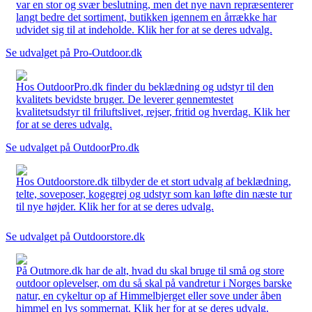
var en stor og svær beslutning, men det nye navn repræsenterer
langt bedre det sortiment, butikken igennem en årrække har
udvidet sig til at indeholde. Klik her for at se deres udvalg.
Se udvalget på Pro-Outdoor.dk
Hos OutdoorPro.dk finder du beklædning og udstyr til den
kvalitets bevidste bruger. De leverer gennemtestet
kvalitetsudstyr til friluftslivet, rejser, fritid og hverdag. Klik her
for at se deres udvalg.
Se udvalget på OutdoorPro.dk
Hos Outdoorstore.dk tilbyder de et stort udvalg af beklædning,
telte, soveposer, kogegrej og udstyr som kan løfte din næste tur
til nye højder. Klik her for at se deres udvalg.
Se udvalget på Outdoorstore.dk
På Outmore.dk har de alt, hvad du skal bruge til små og store
outdoor oplevelser, om du så skal på vandretur i Norges barske
natur, en cykeltur op af Himmelbjerget eller sove under åben
himmel en lys sommernat. Klik her for at se deres udvalg.