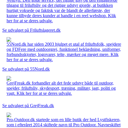
Vestfyn. Den gode service, det rigtige grej og den engagerede
tilgang til friluftsliv og det rigtige udstyr gjorde, at butikken
hurtigt voksede og faktisk var de blandt de allerførste, der
kunne tilbyde deres kunder at handle i en reel webshop. Klik
her for at se deres udvalg.
Se udvalget på Friluftslageret.dk
55Nord.dk har siden 2003 hjulpet et utal af friluftsfolk, spejdere
og FDFere med outdoorgrej, funktionel beklædning, uniformer,
forbundsskjorter, logovarer, telte, mærker og meget mere. Klik
her for at se deres udvalg.
Se udvalget på 55Nord.dk
GrejFreak.dk forhandler alt det fede udstyr både til outdoor,
spejder, friluftsliv, skydesport, træning, militær, jagt, politi og
vagt. Klik her for at se deres udvalg.
Se udvalget på GrejFreak.dk
Pro-Outdoor.dk startede som en lille butik der hed Lystfiskeren,
som i efteråret 2014 skiftede navn til Pro Outdoor. Navneskiftet