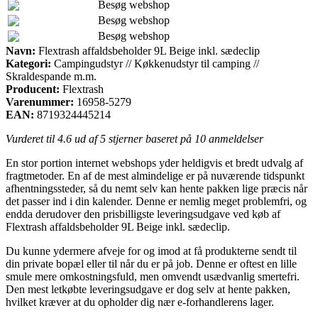
Besøg webshop
Besøg webshop
Besøg webshop
Navn:
Flextrash affaldsbeholder 9L Beige inkl. sædeclip
Kategori:
Campingudstyr // Køkkenudstyr til camping //
Skraldespande m.m.
Producent:
Flextrash
Varenummer:
16958-5279
EAN:
8719324445214
Vurderet til
4.6
ud af 5 stjerner baseret på
10
anmeldelser
En stor portion internet webshops yder heldigvis et bredt udvalg af
fragtmetoder. En af de mest almindelige er på nuværende tidspunkt
afhentningssteder, så du nemt selv kan hente pakken lige præcis når
det passer ind i din kalender. Denne er nemlig meget problemfri, og
endda derudover den prisbilligste leveringsudgave ved køb af
Flextrash affaldsbeholder 9L Beige inkl. sædeclip.
Du kunne ydermere afveje for og imod at få produkterne sendt til
din private bopæl eller til når du er på job. Denne er oftest en lille
smule mere omkostningsfuld, men omvendt usædvanlig smertefri.
Den mest letkøbte leveringsudgave er dog selv at hente pakken,
hvilket kræver at du opholder dig nær e-forhandlerens lager.