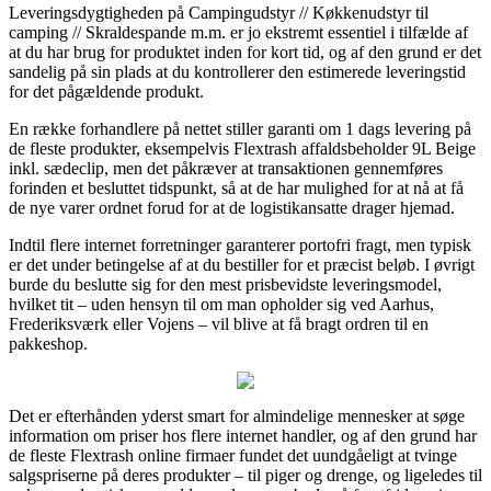
Leveringsdygtigheden på Campingudstyr // Køkkenudstyr til
camping // Skraldespande m.m. er jo ekstremt essentiel i tilfælde af
at du har brug for produktet inden for kort tid, og af den grund er det
sandelig på sin plads at du kontrollerer den estimerede leveringstid
for det pågældende produkt.
En række forhandlere på nettet stiller garanti om 1 dags levering på
de fleste produkter, eksempelvis Flextrash affaldsbeholder 9L Beige
inkl. sædeclip, men det påkræver at transaktionen gennemføres
forinden et besluttet tidspunkt, så at de har mulighed for at nå at få
de nye varer ordnet forud for at de logistikansatte drager hjemad.
Indtil flere internet forretninger garanterer portofri fragt, men typisk
er det under betingelse af at du bestiller for et præcist beløb. I øvrigt
burde du beslutte sig for den mest prisbevidste leveringsmodel,
hvilket tit – uden hensyn til om man opholder sig ved Aarhus,
Frederiksværk eller Vojens – vil blive at få bragt ordren til en
pakkeshop.
Det er efterhånden yderst smart for almindelige mennesker at søge
information om priser hos flere internet handler, og af den grund har
de fleste Flextrash online firmaer fundet det uundgåeligt at tvinge
salgspriserne på deres produkter – til piger og drenge, og ligeledes til