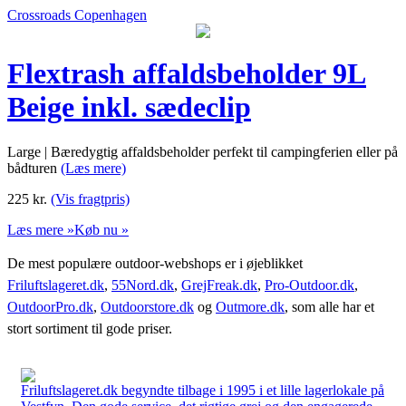
Crossroads Copenhagen
Flextrash affaldsbeholder 9L
Beige inkl. sædeclip
Large | Bæredygtig affaldsbeholder perfekt til campingferien eller på
bådturen
(Læs mere)
225
kr.
(Vis fragtpris)
Læs mere »
Køb nu »
De mest populære outdoor-webshops er i øjeblikket
Friluftslageret.dk
,
55Nord.dk
,
GrejFreak.dk
,
Pro-Outdoor.dk
,
OutdoorPro.dk
,
Outdoorstore.dk
og
Outmore.dk
, som alle har et
stort sortiment til gode priser.
Friluftslageret.dk begyndte tilbage i 1995 i et lille lagerlokale på