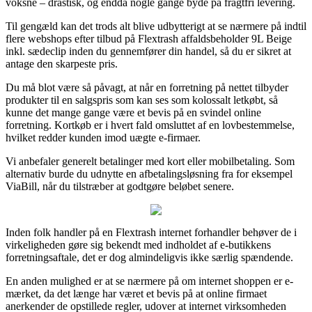
voksne – drastisk, og endda nogle gange byde på fragtfri levering.
Til gengæld kan det trods alt blive udbytterigt at se nærmere på indtil
flere webshops efter tilbud på Flextrash affaldsbeholder 9L Beige
inkl. sædeclip inden du gennemfører din handel, så du er sikret at
antage den skarpeste pris.
Du må blot være så påvagt, at når en forretning på nettet tilbyder
produkter til en salgspris som kan ses som kolossalt letkøbt, så
kunne det mange gange være et bevis på en svindel online
forretning. Kortkøb er i hvert fald omsluttet af en lovbestemmelse,
hvilket redder kunden imod uægte e-firmaer.
Vi anbefaler generelt betalinger med kort eller mobilbetaling. Som
alternativ burde du udnytte en afbetalingsløsning fra for eksempel
ViaBill, når du tilstræber at godtgøre beløbet senere.
Inden folk handler på en Flextrash internet forhandler behøver de i
virkeligheden gøre sig bekendt med indholdet af e-butikkens
forretningsaftale, det er dog almindeligvis ikke særlig spændende.
En anden mulighed er at se nærmere på om internet shoppen er e-
mærket, da det længe har været et bevis på at online firmaet
anerkender de opstillede regler, udover at internet virksomheden