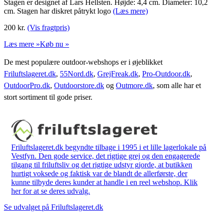
Stagen er designet af Lars Hellsten. Højde: 4,4 cm. Diameter: 10,2
cm. Stagen har diskret påtrykt logo
(Læs mere)
200
kr.
(Vis fragtpris)
Læs mere »
Køb nu »
De mest populære outdoor-webshops er i øjeblikket
Friluftslageret.dk
,
55Nord.dk
,
GrejFreak.dk
,
Pro-Outdoor.dk
,
OutdoorPro.dk
,
Outdoorstore.dk
og
Outmore.dk
, som alle har et
stort sortiment til gode priser.
Friluftslageret.dk begyndte tilbage i 1995 i et lille lagerlokale på
Vestfyn. Den gode service, det rigtige grej og den engagerede
tilgang til friluftsliv og det rigtige udstyr gjorde, at butikken
hurtigt voksede og faktisk var de blandt de allerførste, der
kunne tilbyde deres kunder at handle i en reel webshop. Klik
her for at se deres udvalg.
Se udvalget på Friluftslageret.dk