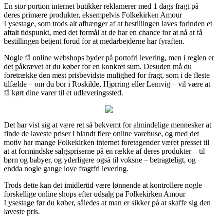
En stor portion internet butikker reklamerer med 1 dags fragt på
deres primære produkter, eksempelvis Folkekirken Amour
Lysestage, som trods alt afhænger af at bestillingen laves forinden et
aftalt tidspunkt, med det formål at de har en chance for at nå at få
bestillingen betjent forud for at medarbejderne har fyraften.
Nogle få online webshops byder på portofri levering, men i reglen er
det påkrævet at du køber for en konkret sum. Desuden må du
foretrække den mest prisbevidste mulighed for fragt, som i de fleste
tilfælde – om du bor i Roskilde, Hjørring eller Lemvig – vil være at
få kørt dine varer til et udleveringssted.
Det har vist sig at være ret så bekvemt for almindelige mennesker at
finde de laveste priser i blandt flere online varehuse, og med det
motiv har mange Folkekirken internet foretagender været presset til
at at formindske salgspriserne på en række af deres produkter – til
børn og babyer, og yderligere også til voksne – betragteligt, og
endda nogle gange love fragtfri levering.
Trods dette kan det imidlertid være lønnende at kontrollere nogle
forskellige online shops efter udsalg på Folkekirken Amour
Lysestage før du køber, således at man er sikker på at skaffe sig den
laveste pris.