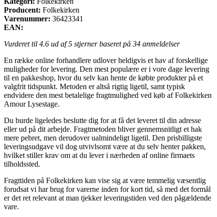
Kategori:
Folkekirken
Producent:
Folkekirken
Varenummer:
36423341
EAN:
Vurderet til
4.6
ud af 5 stjerner baseret på
34
anmeldelser
En række online forhandlere udlover heldigvis et hav af forskellige
muligheder for levering. Den mest populære er i vore dage levering
til en pakkeshop, hvor du selv kan hente de købte produkter på et
valgfrit tidspunkt. Metoden er altså rigtig ligetil, samt typisk
endvidere den mest betalelige fragtmulighed ved køb af Folkekirken
Amour Lysestage.
Du burde ligeledes beslutte dig for at få det leveret til din adresse
eller ud på dit arbejde. Fragtmetoden bliver gennemsnitligt et hak
mere pebret, men derudover ualmindeligt ligetil. Den prisbilligste
leveringsudgave vil dog utvivlsomt være at du selv henter pakken,
hvilket stiller krav om at du lever i nærheden af online firmaets
tilholdssted.
Fragttiden på Folkekirken kan vise sig at være temmelig væsentlig
forudsat vi har brug for varerne inden for kort tid, så med det formål
er det ret relevant at man tjekker leveringstiden ved den pågældende
vare.