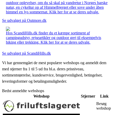
outdoor oplevelser, om du så skal på vandretur i Norges barske
natur, en cykeltur op af Himmelbjerget eller sove under åben
himmel en lys sommernat. Klik her for at se deres udvalg.
Se udvalget på Outmore.dk
Hos ScandiHills.dk finder du et kæmpe sortiment af
campingudstyr, rejseartikler og outdoor grej til eksempelvis
hiking eller trekking. Klik her for at se deres udvalg.
Se udvalget på ScandiHills.dk
Vi har gennemgået de mest populære webshops og anmeldt dem
med stjerner fra 1 til 5 ud fra bl.a. deres prisniveau,
sortimentstørrelse, kundeservice, brugervenlighed, betingelser,
leveringsformer og betalingsmuligheder.
Bedst anmeldte webshops
Webshop
Stjerner
Link
Besøg
webshop