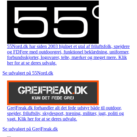
55Nord.dk har siden 2003 hjulpet et utal af friluftsfolk, spejdere
og FDFere med outdoorgrej, funktionel beklædning, uniformer,
forbundsskjorter, logovarer, telte, mærker og meget mere. Klik
her for at se deres udvalg.
Se udvalget på 55Nord.dk
GrejFreak.dk forhandler alt det fede udstyr både til outdoor,
spejder, friluftsliv, skydesport, træning, militær, jagt, politi og
vagt. Klik her for at se deres udvalg.
Se udvalget på GrejFreak.dk