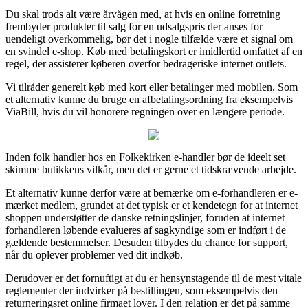
Du skal trods alt være årvågen med, at hvis en online forretning
frembyder produkter til salg for en udsalgspris der anses for
uendeligt overkommelig, bør det i nogle tilfælde være et signal om
en svindel e-shop. Køb med betalingskort er imidlertid omfattet af en
regel, der assisterer køberen overfor bedrageriske internet outlets.
Vi tilråder generelt køb med kort eller betalinger med mobilen. Som
et alternativ kunne du bruge en afbetalingsordning fra eksempelvis
ViaBill, hvis du vil honorere regningen over en længere periode.
Inden folk handler hos en Folkekirken e-handler bør de ideelt set
skimme butikkens vilkår, men det er gerne et tidskrævende arbejde.
Et alternativ kunne derfor være at bemærke om e-forhandleren er e-
mærket medlem, grundet at det typisk er et kendetegn for at internet
shoppen understøtter de danske retningslinjer, foruden at internet
forhandleren løbende evalueres af sagkyndige som er indført i de
gældende bestemmelser. Desuden tilbydes du chance for support,
når du oplever problemer ved dit indkøb.
Derudover er det fornuftigt at du er hensynstagende til de mest vitale
reglementer der indvirker på bestillingen, som eksempelvis den
returneringsret online firmaet lover. I den relation er det på samme