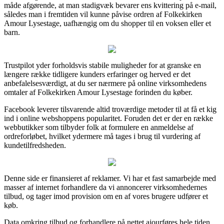
måde afgørende, at man stadigvæk bevarer ens kvittering på e-mail,
således man i fremtiden vil kunne påvise ordren af Folkekirken
Amour Lysestage, uafhængig om du shopper til en voksen eller et
barn.
Trustpilot yder forholdsvis stabile muligheder for at granske en
længere række tidligere kunders erfaringer og herved er det
anbefalelsesværdigt, at du ser nærmere på online virksomhedens
omtaler af Folkekirken Amour Lysestage forinden du køber.
Facebook leverer tilsvarende altid troværdige metoder til at få et kig
ind i online webshoppens popularitet. Foruden det er der en række
webbutikker som tilbyder folk at formulere en anmeldelse af
ordreforløbet, hvilket ydermere må tages i brug til vurdering af
kundetilfredsheden.
Denne side er finansieret af reklamer. Vi har et fast samarbejde med
masser af internet forhandlere da vi annoncerer virksomhedernes
tilbud, og tager imod provision om en af vores brugere udfører et
køb.
Data omkring tilbud og forhandlere på nettet ajourføres hele tiden,