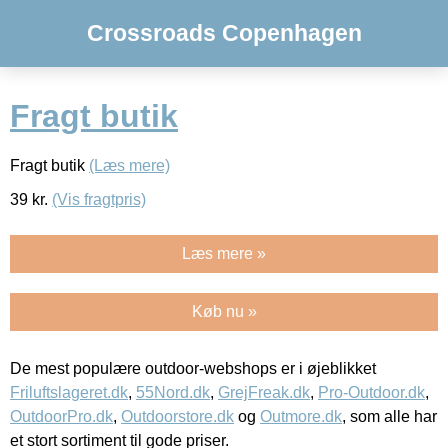
Crossroads Copenhagen
Fragt butik
Fragt butik
(Læs mere)
39
kr.
(Vis fragtpris)
Læs mere »
Køb nu »
De mest populære outdoor-webshops er i øjeblikket
Friluftslageret.dk
,
55Nord.dk
,
GrejFreak.dk
,
Pro-Outdoor.dk
,
OutdoorPro.dk
,
Outdoorstore.dk
og
Outmore.dk
, som alle har
et stort sortiment til gode priser.