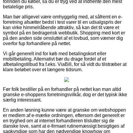
forinden du køber, så du er tryg ved at indhente den mest
betalelige pris.
Man bør alligevel være omhyggelig med, at såfremt en e-
forretning afsætter bedst i test varer til en udsalgspris der
kan virke himmelråbende attraktiv, så kan det tit være et
symbol på en bedragerisk webbutik. Shopping med kort er
på den anden side omsluttet af et lovbud, som værner dig
overfor fup forhandlere på nettet.
Vi går generelt ind for køb med betalingskort eller
mobilbetaling. Alternativt bør du drage fordel af et
afbetalingstilbud fra f.eks. ViaBill, for så vidt du tilstræber at
klare beløbet over et længere tidsrum.
Før folk bestiller på en forhandler på nettet kan man altid
granske e-shoppens forretningsvilkår, dog er det typisk ikke
særlig interessant.
En anden løsning kunne være at granske om webshoppen
er medlem af e-mærke ordningen, eftersom det generelt er
en tryghed om at internet forhandleren tilslutter sig de
danske love, samt at e-firmaet rutinemæssigt besigtiges af
sagkyndige som har den nødvendige knowhow om