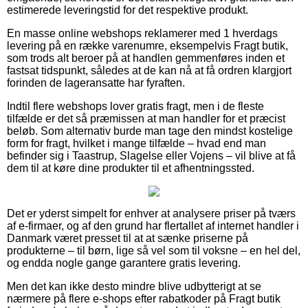
estimerede leveringstid for det respektive produkt.
En masse online webshops reklamerer med 1 hverdags
levering på en række varenumre, eksempelvis Fragt butik,
som trods alt beroer på at handlen gemmenføres inden et
fastsat tidspunkt, således at de kan nå at få ordren klargjort
forinden de lageransatte har fyraften.
Indtil flere webshops lover gratis fragt, men i de fleste
tilfælde er det så præmissen at man handler for et præcist
beløb. Som alternativ burde man tage den mindst kostelige
form for fragt, hvilket i mange tilfælde – hvad end man
befinder sig i Taastrup, Slagelse eller Vojens – vil blive at få
dem til at køre dine produkter til et afhentningssted.
Det er yderst simpelt for enhver at analysere priser på tværs
af e-firmaer, og af den grund har flertallet af internet handler i
Danmark været presset til at at sænke priserne på
produkterne – til børn, lige så vel som til voksne – en hel del,
og endda nogle gange garantere gratis levering.
Men det kan ikke desto mindre blive udbytterigt at se
nærmere på flere e-shops efter rabatkoder på Fragt butik