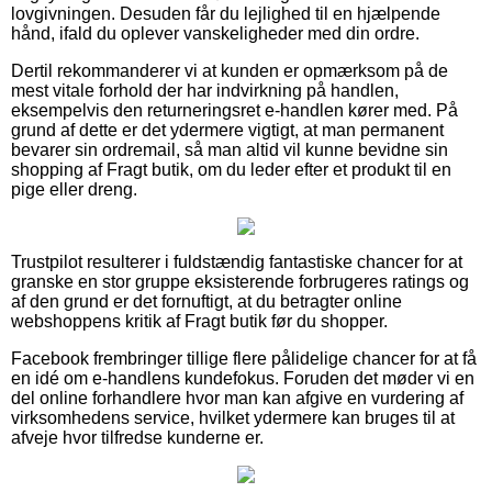
lovgivningen. Desuden får du lejlighed til en hjælpende
hånd, ifald du oplever vanskeligheder med din ordre.
Dertil rekommanderer vi at kunden er opmærksom på de
mest vitale forhold der har indvirkning på handlen,
eksempelvis den returneringsret e-handlen kører med. På
grund af dette er det ydermere vigtigt, at man permanent
bevarer sin ordremail, så man altid vil kunne bevidne sin
shopping af Fragt butik, om du leder efter et produkt til en
pige eller dreng.
Trustpilot resulterer i fuldstændig fantastiske chancer for at
granske en stor gruppe eksisterende forbrugeres ratings og
af den grund er det fornuftigt, at du betragter online
webshoppens kritik af Fragt butik før du shopper.
Facebook frembringer tillige flere pålidelige chancer for at få
en idé om e-handlens kundefokus. Foruden det møder vi en
del online forhandlere hvor man kan afgive en vurdering af
virksomhedens service, hvilket ydermere kan bruges til at
afveje hvor tilfredse kunderne er.