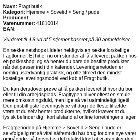
Navn:
Fragt butik
Kategori:
Hjemme > Sovetid > Seng / pude
Producent:
Varenummer:
41810014
EAN:
Vurderet til
4.8
ud af 5 stjerner baseret på
30
anmeldelser
En række netshops tildeler heldigvis en række forskellige
fragtformer. Et hit er nu om stunder at få afleveret pakken hos
en pakkeshop, og så henter du bare de bestilte produkter
når det passer ind i din kalender. Leveringsmetoden er
nemlig usædvanlig praktisk, og ofte tilmed den mindst
kostelige leveringsmodel ved køb af Fragt butik.
Du kan derudover prøve at få pakken leveret til hvor du bor
eller til din arbejdsplads. Fragttypen bliver oftest en smule
mere omkostningsfuld, men lige så vel ualmindeligt ligetil.
Den prisbilligste leveringstype vil dog i de fleste tilfælde
være at du selv henter produkterne, hvilket kræver at du
fysisk befinder dig i kort afstand af online forretningens lager.
Fragtperioden på Hjemme > Sovetid > Seng / pude er
selvfølgelig ret så vital såfremt du har brug for dine nye varer
omgående, så herved er det relativt klogt at vi gransker den