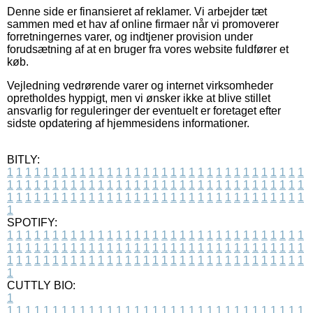
Denne side er finansieret af reklamer. Vi arbejder tæt
sammen med et hav af online firmaer når vi promoverer
forretningernes varer, og indtjener provision under
forudsætning af at en bruger fra vores website fuldfører et
køb.
Vejledning vedrørende varer og internet virksomheder
opretholdes hyppigt, men vi ønsker ikke at blive stillet
ansvarlig for reguleringer der eventuelt er foretaget efter
sidste opdatering af hjemmesidens informationer.
BITLY:
1
1
1
1
1
1
1
1
1
1
1
1
1
1
1
1
1
1
1
1
1
1
1
1
1
1
1
1
1
1
1
1
1
1
1
1
1
1
1
1
1
1
1
1
1
1
1
1
1
1
1
1
1
1
1
1
1
1
1
1
1
1
1
1
1
1
1
1
1
1
1
1
1
1
1
1
1
1
1
1
1
1
1
1
1
1
1
1
1
1
1
1
1
1
1
1
1
1
1
1
SPOTIFY:
1
1
1
1
1
1
1
1
1
1
1
1
1
1
1
1
1
1
1
1
1
1
1
1
1
1
1
1
1
1
1
1
1
1
1
1
1
1
1
1
1
1
1
1
1
1
1
1
1
1
1
1
1
1
1
1
1
1
1
1
1
1
1
1
1
1
1
1
1
1
1
1
1
1
1
1
1
1
1
1
1
1
1
1
1
1
1
1
1
1
1
1
1
1
1
1
1
1
1
1
CUTTLY BIO:
1
1
1
1
1
1
1
1
1
1
1
1
1
1
1
1
1
1
1
1
1
1
1
1
1
1
1
1
1
1
1
1
1
1