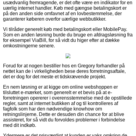
usædvanlig fremragende, er det ofte være en indikator for en
uærlig internet handler. Køb med gængse betalingskort er
på den anden side omfavnet af en lovbestemmelse, der
garanterer køberen overfor uærlige webbutikker.
Vi tilråder generelt køb med betalingskort eller MobilePay.
Som en anden løsning burde du bruge en afdragsløsning fra
for eksempel ViaBill, for så vidt du higer efter at dække
omkostningerne senere.
Forud for at nogen bestiller hos en Gregory forhandler på
nettet kan de i virkeligheden bese deres forretningsaftale,
det er dog for det meste et tidskrævende projekt.
En nem løsning er at kigge om online webshoppen er
tilsluttet e-mærket, som generelt er et bevis på at e-
forretningen opererer i overensstemmelse med de opstillede
regler, samt at internet butikken af og til kontrolleres af
fagfolk som har den nødvendige knowhow om
retningslinjerne. Dette er desuden din chance for at blive
assisteret, for så vidt du forvoldes problemer i forbindelse
med dit indkøb.
Ydermere er det prisværdigt at kunden er vaks omkring de