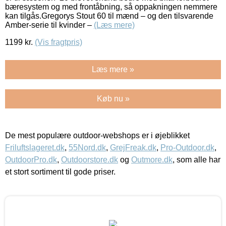
bæresystem og med frontåbning, så oppakningen nemmere
kan tilgås.Gregorys Stout 60 til mænd – og den tilsvarende
Amber-serie til kvinder –
(Læs mere)
1199
kr.
(Vis fragtpris)
Læs mere »
Køb nu »
De mest populære outdoor-webshops er i øjeblikket
Friluftslageret.dk
,
55Nord.dk
,
GrejFreak.dk
,
Pro-Outdoor.dk
,
OutdoorPro.dk
,
Outdoorstore.dk
og
Outmore.dk
, som alle har
et stort sortiment til gode priser.