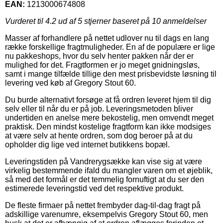
EAN:
1213000674808
Vurderet til
4.2
ud af 5 stjerner baseret på
10
anmeldelser
Masser af forhandlere på nettet udlover nu til dags en lang
række forskellige fragtmuligheder. En af de populære er lige
nu pakkeshops, hvor du selv henter pakken når der er
mulighed for det. Fragtformen er jo meget gnidningsløs,
samt i mange tilfælde tillige den mest prisbevidste løsning til
levering ved køb af Gregory Stout 60.
Du burde alternativt forsøge at få ordren leveret hjem til dig
selv eller til når du er på job. Leveringsmetoden bliver
undertiden en anelse mere bekostelig, men omvendt meget
praktisk. Den mindst kostelige fragtform kan ikke modsiges
at være selv at hente ordren, som dog beroer på at du
opholder dig lige ved internet butikkens bopæl.
Leveringstiden på Vandrerygsække kan vise sig at være
virkelig bestemmende ifald du mangler varen om et øjeblik,
så med det formål er det temmelig fornuftigt at du ser den
estimerede leveringstid ved det respektive produkt.
De fleste firmaer på nettet frembyder dag-til-dag fragt på
adskillige varenumre, eksempelvis Gregory Stout 60, men