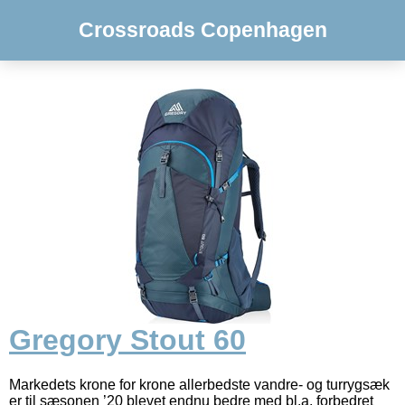
Crossroads Copenhagen
Gregory Stout 60
Markedets krone for krone allerbedste vandre- og turrygsæk
er til sæsonen ’20 blevet endnu bedre med bl.a. forbedret