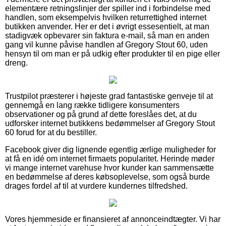
elementære retningslinjer der spiller ind i forbindelse med
handlen, som eksempelvis hvilken returrettighed internet
butikken anvender. Her er det i øvrigt essesentielt, at man
stadigvæk opbevarer sin faktura e-mail, så man en anden
gang vil kunne påvise handlen af Gregory Stout 60, uden
hensyn til om man er på udkig efter produkter til en pige eller
dreng.
Trustpilot præsterer i højeste grad fantastiske genveje til at
gennemgå en lang række tidligere konsumenters
observationer og på grund af dette foreslåes det, at du
udforsker internet butikkens bedømmelser af Gregory Stout
60 forud for at du bestiller.
Facebook giver dig lignende egentlig ærlige muligheder for
at få en idé om internet firmaets popularitet. Herinde møder
vi mange internet varehuse hvor kunder kan sammensætte
en bedømmelse af deres købsoplevelse, som også burde
drages fordel af til at vurdere kundernes tilfredshed.
Vores hjemmeside er finansieret af annonceindtægter. Vi har