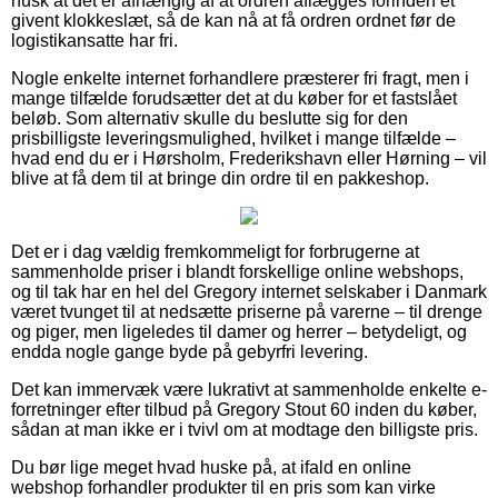
husk at det er afhængig af at ordren aflægges forinden et
givent klokkeslæt, så de kan nå at få ordren ordnet før de
logistikansatte har fri.
Nogle enkelte internet forhandlere præsterer fri fragt, men i
mange tilfælde forudsætter det at du køber for et fastslået
beløb. Som alternativ skulle du beslutte sig for den
prisbilligste leveringsmulighed, hvilket i mange tilfælde –
hvad end du er i Hørsholm, Frederikshavn eller Hørning – vil
blive at få dem til at bringe din ordre til en pakkeshop.
Det er i dag vældig fremkommeligt for forbrugerne at
sammenholde priser i blandt forskellige online webshops,
og til tak har en hel del Gregory internet selskaber i Danmark
været tvunget til at nedsætte priserne på varerne – til drenge
og piger, men ligeledes til damer og herrer – betydeligt, og
endda nogle gange byde på gebyrfri levering.
Det kan immervæk være lukrativt at sammenholde enkelte e-
forretninger efter tilbud på Gregory Stout 60 inden du køber,
sådan at man ikke er i tvivl om at modtage den billigste pris.
Du bør lige meget hvad huske på, at ifald en online
webshop forhandler produkter til en pris som kan virke