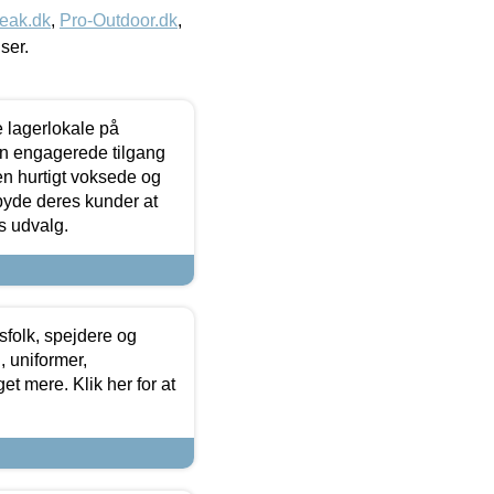
eak.dk
,
Pro-Outdoor.dk
,
iser.
le lagerlokale på
den engagerede tilgang
kken hurtigt voksede og
lbyde deres kunder at
s udvalg.
tsfolk, spejdere og
 uniformer,
et mere. Klik her for at