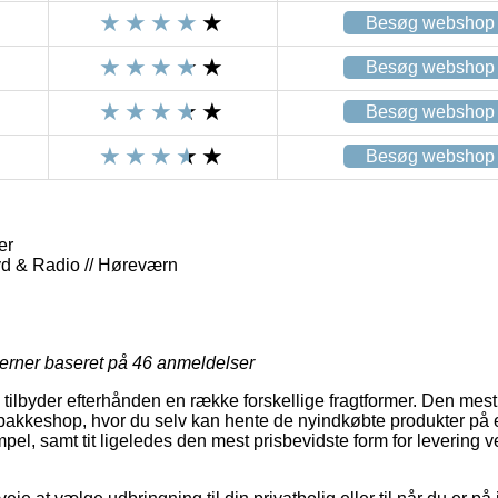
Besøg webshop
Besøg webshop
Besøg webshop
Besøg webshop
er
Lyd & Radio // Høreværn
jerner baseret på
46
anmeldelser
tilbyder efterhånden en række forskellige fragtformer. Den mest
n pakkeshop, hvor du selv kan hente de nyindkøbte produkter på et
el, samt tit ligeledes den mest prisbevidste form for levering v