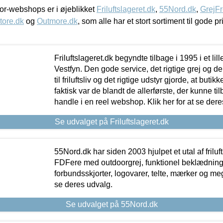
r-webshops er i øjeblikket
Friluftslageret.dk
,
55Nord.dk
,
GrejFr
tore.dk
og
Outmore.dk
, som alle har et stort sortiment til gode pr
Friluftslageret.dk begyndte tilbage i 1995 i et lil
Vestfyn. Den gode service, det rigtige grej og 
til friluftsliv og det rigtige udstyr gjorde, at buti
faktisk var de blandt de allerførste, der kunne ti
handle i en reel webshop. Klik her for at se dere
Se udvalget på Friluftslageret.dk
55Nord.dk har siden 2003 hjulpet et utal af friluf
FDFere med outdoorgrej, funktionel beklædning,
forbundsskjorter, logovarer, telte, mærker og meg
se deres udvalg.
Se udvalget på 55Nord.dk