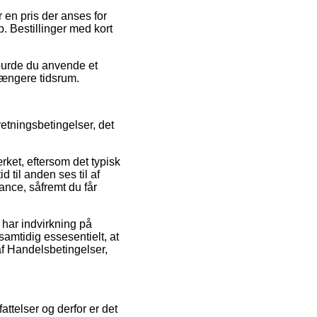
 en pris der anses for
. Bestillinger med kort
.
 burde du anvende et
 længere tidsrum.
etningsbetingelser, det
rket, eftersom det typisk
d til anden ses til af
ance, såfremt du får
 har indvirkning på
amtidig essesentielt, at
af Handelsbetingelser,
attelser og derfor er det