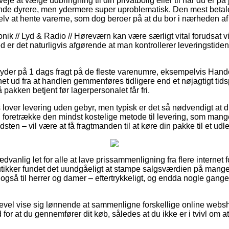
eje at vælge udbringning til din privatbolig eller til når du er på
ende dyrere, men ydermere super uproblematisk. Den mest betal
lv at hente varerne, som dog beroer på at du bor i nærheden af
nik // Lyd & Radio // Høreværn kan være særligt vital forudsat v
med er det naturligvis afgørende at man kontrollerer leveringstide
yder på 1 dags fragt på de fleste varenumre, eksempelvis Hand
et ud fra at handlen gemmenføres tidligere end et nøjagtigt tids
å pakken betjent før lagerpersonalet får fri.
lover levering uden gebyr, men typisk er det så nødvendigt at d
u foretrække den mindst kostelige metode til levering, som man
dsten – vil være at få fragtmanden til at køre din pakke til et udl
vanlig let for alle at lave prissammenligning fra flere internet f
butikker fundet det uundgåeligt at stampe salgsværdien på mange a
også til herrer og damer – eftertrykkeligt, og endda nogle gang
gevel vise sig lønnende at sammenligne forskellige online websh
for at du gennemfører dit køb, således at du ikke er i tvivl om at