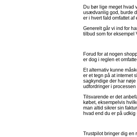
Du bør lige meget hvad v
usædvanlig god, burde det
er i hvert fald omfattet af
Generelt går vi ind for 
tilbud som for eksempel V
Forud for at nogen shopp
er dog i reglen et omfatt
Et alternativ kunne måske
er et tegn på at internet 
sagkyndige der har nøje k
udfordringer i processen
Tilsvarende er det anbefa
købet, eksempelvis hvilk
man altid sikrer sin fakt
hvad end du er på udkig e
Trustpilot bringer dig en