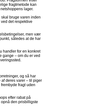
 job. Fragtformen viser
elige fragtmetode kan
 netshoppens lager.
i skal bruge varen inden
n ved det respektive
elsbetingelser, men vær
punkt, således at de har
u handler for en konkret
ge gange – om du er ved
everingssted.
orretninger, og så har
f deres varer – til piger
e frembyde fragt uden
ops efter rabat på
 opnå den prisbilligste