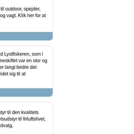
il outdoor, spejder,
 og vagt. Klik her for at
d Lystfiskeren, som i
neskiftet var en stor og
r langt bedre det
et sig til at
r til den kvalitets
dstyr til friluftslivet,
udvalg.