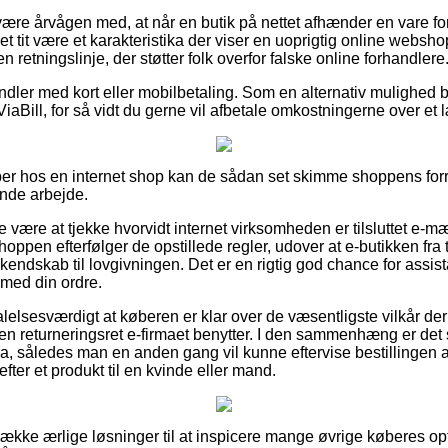
ære årvågen med, at når en butik på nettet afhænder en vare for
 tit være et karakteristika der viser en uoprigtig online webshop
 en retningslinje, der støtter folk overfor falske online forhandlere
handler med kort eller mobilbetaling. Som en alternativ mulighed
iaBill, for så vidt du gerne vil afbetale omkostningerne over et
er hos en internet shop kan de sådan set skimme shoppens forr
ende arbejde.
 være at tjekke hvorvidt internet virksomheden er tilsluttet e-mæ
shoppen efterfølger de opstillede regler, udover at e-butikken fra ti
endskab til lovgivningen. Det er en rigtig god chance for assist
 med din ordre.
lelsesværdigt at køberen er klar over de væsentligste vilkår der
en returneringsret e-firmaet benytter. I den sammenhæng er det s
ura, således man en anden gang vil kunne eftervise bestillingen 
fter et produkt til en kvinde eller mand.
 række ærlige løsninger til at inspicere mange øvrige køberes opf