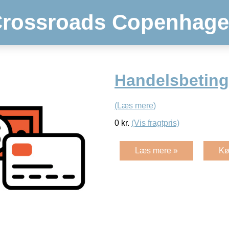
rossroads Copenhag
Handelsbeting
(Læs mere)
0
kr.
(Vis fragtpris)
Læs mere »
Kø