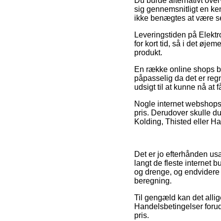
Du burde alternativt overv
sig gennemsnitligt en k
ikke benægtes at være se
Leveringstiden på Elektro
for kort tid, så i det øje
produkt.
En række online shops b
påpasselig da det er regn
udsigt til at kunne nå at f
Nogle internet webshops 
pris. Derudover skulle d
Kolding, Thisted eller Ha
Det er jo efterhånden usæd
langt de fleste internet 
og drenge, og endvidere 
beregning.
Til gengæld kan det alli
Handelsbetingelser forud 
pris.