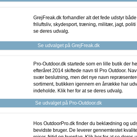
GrejFreak.dk forhandler alt det fede udstyr både t
friluftsliv, skydesport, træning, militær, jagt, politi
se deres udvalg.
Se udvalget på GrejFreak.dk
Pro-Outdoor.dk startede som en lille butik der he
efteråret 2014 skiftede navn til Pro Outdoor. Nav
svær beslutning, men det nye navn repræsentere
sortiment, butikken igennem en årrække har udvid
indeholde. Klik her for at se deres udvalg.
Se udvalget på Pro-Outdoor.dk
Hos OutdoorPro.dk finder du beklædning og udsty
bevidste bruger. De leverer gennemtestet kvalitetsu
rejser, fritid og hverdag. Klik her for at se deres 