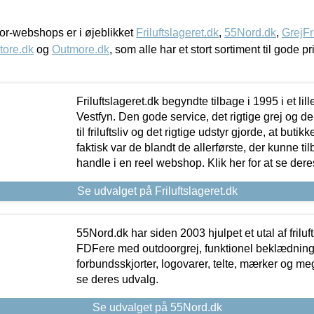
r-webshops er i øjeblikket
Friluftslageret.dk
,
55Nord.dk
,
GrejFr
tore.dk
og
Outmore.dk
, som alle har et stort sortiment til gode pr
Friluftslageret.dk begyndte tilbage i 1995 i et lil
Vestfyn. Den gode service, det rigtige grej og 
til friluftsliv og det rigtige udstyr gjorde, at buti
faktisk var de blandt de allerførste, der kunne ti
handle i en reel webshop. Klik her for at se dere
Se udvalget på Friluftslageret.dk
55Nord.dk har siden 2003 hjulpet et utal af friluf
FDFere med outdoorgrej, funktionel beklædning,
forbundsskjorter, logovarer, telte, mærker og meg
se deres udvalg.
Se udvalget på 55Nord.dk