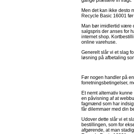
gange præstere fri fragt.
Men det kan ikke desto mi
Recycle Basic 16001 før 
Man bør imidlertid være o
salgspris der anses for
internet shop. Kortbestil
online varehuse.
Generelt slår vi et slag 
løsning på afbetaling som
Før nogen handler på en 
forretningsbetingelser, m
Et nemt alternativ kunne
en påvisning af at webbu
fagmænd som har indsigt i
får dilemmaer med din bes
Udover dette slår vi et s
bestillingen, som for ekse
afgørende, at man stadig