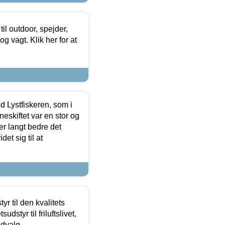
il outdoor, spejder,
 og vagt. Klik her for at
d Lystfiskeren, som i
neskiftet var en stor og
r langt bedre det
et sig til at
r til den kvalitets
dstyr til friluftslivet,
udvalg.