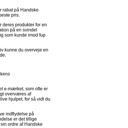
ter rabat på Handske
este pris.
r deres produkter for en
tion på en svindel
 dig som kunde imod fup
ativ kunne du overveje en
ode.
kkens
et e-mærket, som ofte er
igt overværes af
ve hjulpet, for så vidt du
ave indflydelse på
delse er det tillige
 sin ordre af Handske