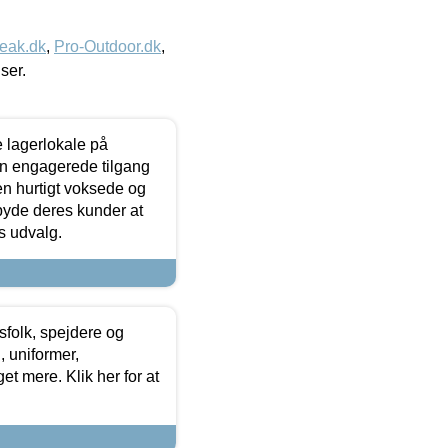
eak.dk
,
Pro-Outdoor.dk
,
iser.
le lagerlokale på
den engagerede tilgang
kken hurtigt voksede og
lbyde deres kunder at
s udvalg.
tsfolk, spejdere og
 uniformer,
et mere. Klik her for at