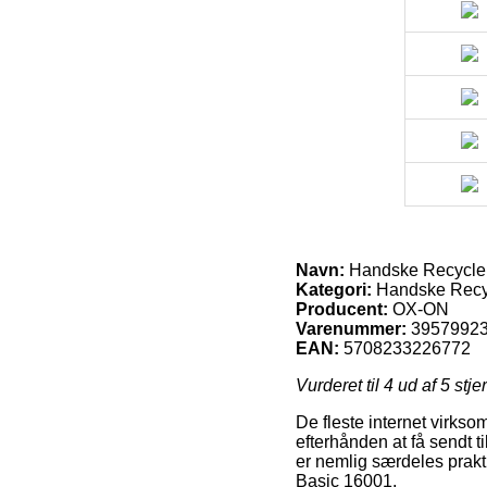
Navn:
Handske Recycle
Kategori:
Handske Recy
Producent:
OX-ON
Varenummer:
3957992
EAN:
5708233226772
Vurderet til
4
ud af 5 stje
De fleste internet virkso
efterhånden at få sendt t
er nemlig særdeles prakt
Basic 16001.