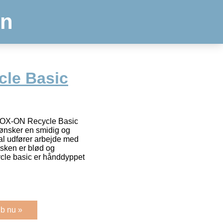
en
le Basic
 OX-ON Recycle Basic
 ønsker en smidig og
al udfører arbejde med
sken er blød og
ycle basic er hånddyppet
b nu »