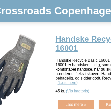
rossroads Copenhag
Handske Recyc
16001
Handske Recycle Basic 16001
16001 er handsken til dig, som
komfortabel handske, når du sk
hænderne, f.eks i skoven. Hand
behagelig, og sidder godt. Rec
i
(Læs mere)
45
kr.
(Vis fragtpris)
Læs mere »
Kø