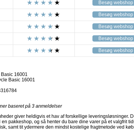
Besøg webshop
Besøg webshop
Besøg webshop
Besøg webshop
Besøg webshop
 Basic 16001
cle Basic 16001
3316784
rner baseret på
3
anmeldelser
mheder giver heldigvis et hav af forskellige leveringsløsninger.
il en pakkeshop, og så henter du bare dine varer på et valgfrit t
isk, samt tit ydermere den mindst kostelige fragtmetode ved k