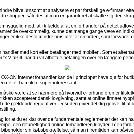
ndre blive lønsomt at analysere et par forskellige e-firmaer ef
du shopper, således at man er garanteret at skaffe sig den skarp
mhyggelig med, at i tilfælde af at en forhandler på nettet udlove
 hamrende overkommelig, kunne det mange gange være en indika
linger er ikke desto mindre omsluttet af en orden, som forsvarer
for handler med kort eller betalinger med mobilen. Som et altern
 fx ViaBill, når du vil afbetale betalingen over en længere peri
OX-ON internet forhandler kan de i princippet have øje for buti
en det er bare ikke super interessant.
 måske være at se nærmere på hvorvidt e-forhandleren er tilslutt
tikken accepterer dansk lovgivning, samt at online firmaet hypp
 de gældende regulativer. Desuden giver det dig genvej til at bli
tilling.
lag for at du er klar over de fundamentale reglementer der kan h
mpel den returrettighed online forhandleren tilbyder. I den forbin
 bibeholder sin købsbekræftelse, så man i fremtiden kan påvise