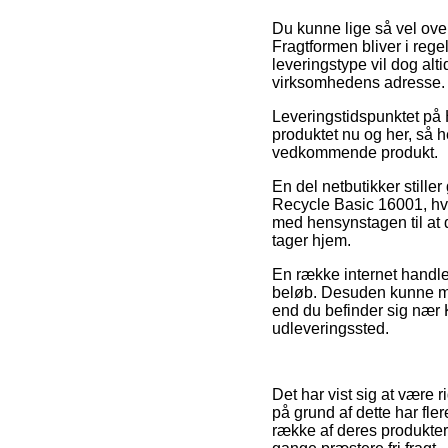
Du kunne lige så vel overv
Fragtformen bliver i reg
leveringstype vil dog alt
virksomhedens adresse.
Leveringstidspunktet på
produktet nu og her, så he
vedkommende produkt.
En del netbutikker still
Recycle Basic 16001, hvil
med hensynstagen til at d
tager hjem.
En række internet handler 
beløb. Desuden kunne man
end du befinder sig nær Ko
udleveringssted.
Det har vist sig at være 
på grund af dette har fl
række af deres produkter