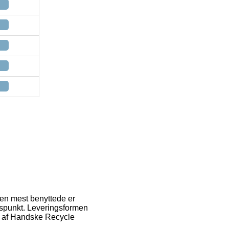
 Den mest benyttede er
idspunkt. Leveringsformen
øb af Handske Recycle