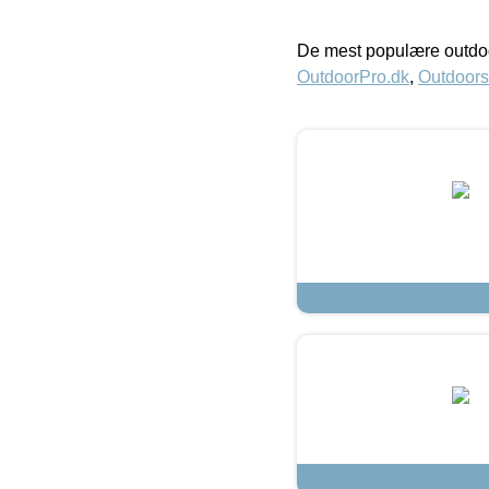
De mest populære outdoo
OutdoorPro.dk
,
Outdoors