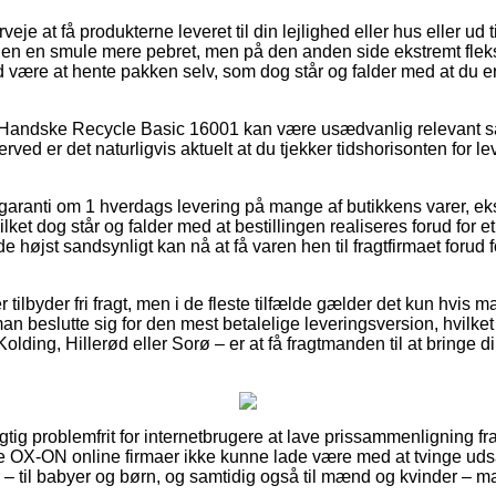
eje at få produkterne leveret til din lejlighed eller hus eller ud ti
elen en smule mere pebret, men på den anden side ekstremt fleks
id være at hente pakken selv, som dog står og falder med at du er 
 Handske Recycle Basic 16001 kan være usædvanlig relevant så
rved er det naturligvis aktuelt at du tjekker tidshorisonten for le
er garanti om 1 hverdags levering på mange af butikkens varer,
ket dog står og falder med at bestillingen realiseres forud for e
e højst sandsynligt kan nå at få varen hen til fragtfirmaet forud 
tilbyder fri fragt, men i de fleste tilfælde gælder det kun hvis ma
 beslutte sig for den mest betalelige leveringsversion, hvilk
lding, Hillerød eller Sorø – er at få fragtmanden til at bringe din
rigtig problemfrit for internetbrugere at lave prissammenligning 
ere OX-ON online firmaer ikke kunne lade være med at tvinge ud
 – til babyer og børn, og samtidig også til mænd og kvinder – 