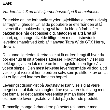
EAN:
Vurderet til
4.3
ud af 5 stjerner baseret på
9
anmeldelser
En række online forhandlere yder i øjeblikket et bredt udvalg
af fragtmuligheder. En af de populære er efterhånden at få
leveret til en pakkeshop, og så kan du blot gå forbi efter
pakken lige når det passer dig. Metoden er altså ret så
smart, og i mange tilfælde tillige den mest prisbevidste
leveringsmanér ved køb af Hanwag Tatra Wide GTX Herre,
Brown.
Du kunne ligeledes foretrække at få ordren bragt til hvor du
bor eller ud til dit arbejdes adresse. Fragtmetoden viser sig
beklageligvis en tak mere omkostningsfuld, men lige så vel
yderst simpel. Den mest letkøbte leveringsmåde vil dog altid
vise sig at være at hente ordren selv, som jo stiller krav om at
du er lige ved internet firmaets bopæl.
Leveringstidspunktet på Jagtstøvler kan vise sig at være
meget central ifald vi mangler dine nye varer straks, og med
det formål er det ganske væsentligt at man finder den
estimerede leveringsdato ved det pågældende produkt.
Temmelig mange forhandlere på nettet reklamerer med