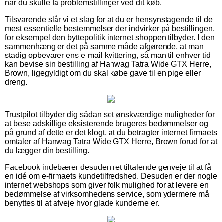
når du skulle få problemstillinger ved dit køb.
Tilsvarende slår vi et slag for at du er hensynstagende til de
mest essentielle bestemmelser der indvirker på bestillingen,
for eksempel den byttepolitik internet shoppen tilbyder. I den
sammenhæng er det på samme måde afgørende, at man
stadig opbevarer ens e-mail kvittering, så man til enhver tid
kan bevise sin bestilling af Hanwag Tatra Wide GTX Herre,
Brown, ligegyldigt om du skal købe gave til en pige eller
dreng.
Trustpilot tilbyder dig sådan set ønskværdige muligheder for
at bese adskillige eksisterende brugeres bedømmelser og
på grund af dette er det klogt, at du betragter internet firmaets
omtaler af Hanwag Tatra Wide GTX Herre, Brown forud for at
du lægger din bestilling.
Facebook indebærer desuden ret tiltalende genveje til at få
en idé om e-firmaets kundetilfredshed. Desuden er der nogle
internet webshops som giver folk mulighed for at levere en
bedømmelse af virksomhedens service, som ydermere må
benyttes til at afveje hvor glade kunderne er.