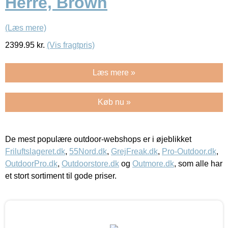
Herre, Brown
(Læs mere)
2399.95
kr.
(Vis fragtpris)
Læs mere »
Køb nu »
De mest populære outdoor-webshops er i øjeblikket
Friluftslageret.dk
,
55Nord.dk
,
GrejFreak.dk
,
Pro-Outdoor.dk
,
OutdoorPro.dk
,
Outdoorstore.dk
og
Outmore.dk
, som alle har
et stort sortiment til gode priser.