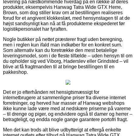
levering på næstkommende hverdag på en række af deres
produkter, eksempelvis Hanwag Tatra Wide GTX Herre,
Brown, som dog stiller krav om at bestillingen realiseres
forud for et angivent klokkeslæt, med hensynstagen til at de
højst sandsynligt kan nå at få produkterne ekspederet før
logistikpersonalet har fyraften.
Nogle butikker på nettet præsterer fragt uden beregning,
men i reglen kun ifald man indkøber for en konkret sum.
Som alternativ kan du foretrække den mest betalelige
leveringsmodel, som i de fleste tilfælde – uden hensyn til om
du opholder sig ved Viborg, Haderslev eller Grindsted – vil
blive at få fragtmanden til at bringe bestillingen til en
pakkeshop.
Det er jo efterhånden ret hensigtsmæssigt for
internetbrugere at sammenligne priser fra diverse internet
forretninger, og herved har masser af Hanwag webshops
ikke kunne lade være med at nedskære priserne på varerne
– til drenge og piger, og endvidere også til damer og herrer –
betragteligt, og endda nogle gange garantere portofri fragt.
Men det kan trods alt blive udbytterigt at eftergå enkelte
internet outlets efter tilbud på Hanwag Tatra Wide GTX