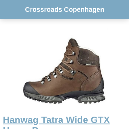
Crossroads Copenhagen
Hanwag Tatra Wide GTX