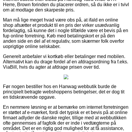
Herre, Brown forinden du placerer ordren, så du ikke er i tvivl
om at modtage den skarpeste pris.
Man må lige meget hvad være obs på, at ifald en online
shop afsætter et produkt til en pris der virker usædvanlig
fordelagtig, så kunne det i nogle tilfælde være et bevis på en
fup online forretning. Køb med betalingskort er på den
anden side en del af et regulativ, som skærmer folk overfor
uoprigtige online selskaber.
Generelt anbefaler vi kortkøb eller betalinger med mobilen.
Alternativt kan du drage fordel af en afdragsordning fra f.eks.
ViaBill, hvis du agter at afdrage prisen over tid.
Før nogen bestiller hos en Hanwag webbutik burde de
principielt betragte webshoppens betingelser, det er dog tit
en tidskrævende opgave.
En nemmere løsning er at bemærke om internet forretningen
er støttet af e-mærket, fordi det typisk er et bevis på at online
firmaet adlyder de danske regler, tillige med at webbutikken
ofte gennemses af fagfolk der er inde i vedtægterne på
området. Det er en rigtig god mulighed for at få assistance,