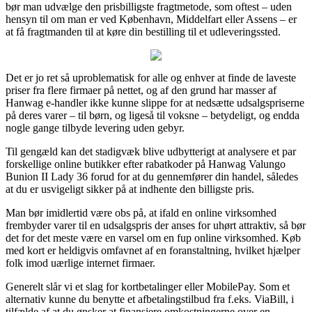
bør man udvælge den prisbilligste fragtmetode, som oftest – uden
hensyn til om man er ved København, Middelfart eller Assens – er
at få fragtmanden til at køre din bestilling til et udleveringssted.
Det er jo ret så uproblematisk for alle og enhver at finde de laveste
priser fra flere firmaer på nettet, og af den grund har masser af
Hanwag e-handler ikke kunne slippe for at nedsætte udsalgspriserne
på deres varer – til børn, og ligeså til voksne – betydeligt, og endda
nogle gange tilbyde levering uden gebyr.
Til gengæld kan det stadigvæk blive udbytterigt at analysere et par
forskellige online butikker efter rabatkoder på Hanwag Valungo
Bunion II Lady 36 forud for at du gennemfører din handel, således
at du er usvigeligt sikker på at indhente den billigste pris.
Man bør imidlertid være obs på, at ifald en online virksomhed
frembyder varer til en udsalgspris der anses for uhørt attraktiv, så bør
det for det meste være en varsel om en fup online virksomhed. Køb
med kort er heldigvis omfavnet af en foranstaltning, hvilket hjælper
folk imod uærlige internet firmaer.
Generelt slår vi et slag for kortbetalinger eller MobilePay. Som et
alternativ kunne du benytte et afbetalingstilbud fra f.eks. ViaBill, i
tilfælde af at du ønsker at finansiere omkostningerne over en