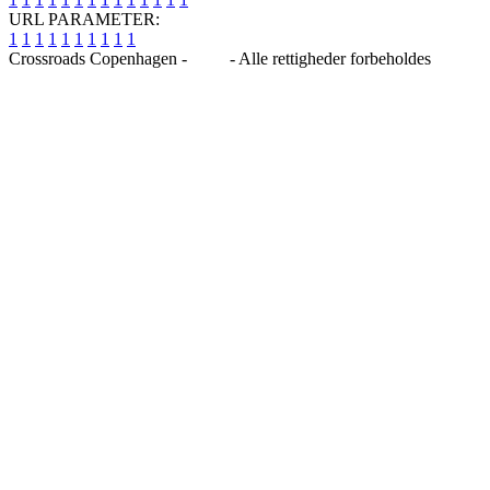
URL PARAMETER:
1
1
1
1
1
1
1
1
1
1
Crossroads Copenhagen -
Blog
- Alle rettigheder forbeholdes