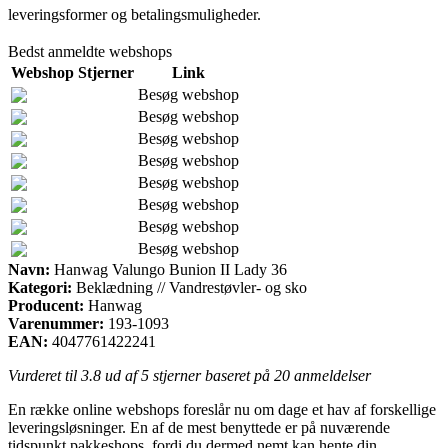
leveringsformer og betalingsmuligheder.
Bedst anmeldte webshops
Webshop
Stjerner
Link
Besøg webshop
Besøg webshop
Besøg webshop
Besøg webshop
Besøg webshop
Besøg webshop
Besøg webshop
Besøg webshop
Navn:
Hanwag Valungo Bunion II Lady 36
Kategori:
Beklædning // Vandrestøvler- og sko
Producent:
Hanwag
Varenummer:
193-1093
EAN:
4047761422241
Vurderet til
3.8
ud af 5 stjerner baseret på
20
anmeldelser
En række online webshops foreslår nu om dage et hav af forskellige
leveringsløsninger. En af de mest benyttede er på nuværende
tidspunkt pakkeshops, fordi du dermed nemt kan hente din