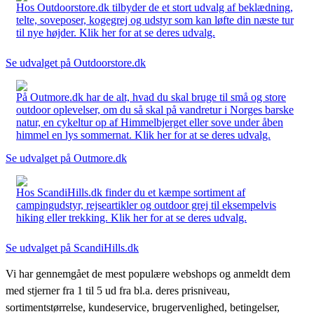
Hos Outdoorstore.dk tilbyder de et stort udvalg af beklædning,
telte, soveposer, kogegrej og udstyr som kan løfte din næste tur
til nye højder. Klik her for at se deres udvalg.
Se udvalget på Outdoorstore.dk
På Outmore.dk har de alt, hvad du skal bruge til små og store
outdoor oplevelser, om du så skal på vandretur i Norges barske
natur, en cykeltur op af Himmelbjerget eller sove under åben
himmel en lys sommernat. Klik her for at se deres udvalg.
Se udvalget på Outmore.dk
Hos ScandiHills.dk finder du et kæmpe sortiment af
campingudstyr, rejseartikler og outdoor grej til eksempelvis
hiking eller trekking. Klik her for at se deres udvalg.
Se udvalget på ScandiHills.dk
Vi har gennemgået de mest populære webshops og anmeldt dem
med stjerner fra 1 til 5 ud fra bl.a. deres prisniveau,
sortimentstørrelse, kundeservice, brugervenlighed, betingelser,