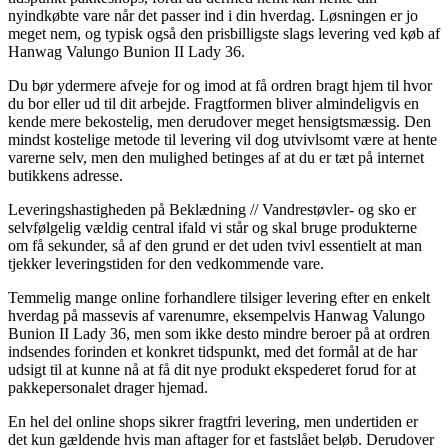
nyindkøbte vare når det passer ind i din hverdag. Løsningen er jo
meget nem, og typisk også den prisbilligste slags levering ved køb af
Hanwag Valungo Bunion II Lady 36.
Du bør ydermere afveje for og imod at få ordren bragt hjem til hvor
du bor eller ud til dit arbejde. Fragtformen bliver almindeligvis en
kende mere bekostelig, men derudover meget hensigtsmæssig. Den
mindst kostelige metode til levering vil dog utvivlsomt være at hente
varerne selv, men den mulighed betinges af at du er tæt på internet
butikkens adresse.
Leveringshastigheden på Beklædning // Vandrestøvler- og sko er
selvfølgelig vældig central ifald vi står og skal bruge produkterne
om få sekunder, så af den grund er det uden tvivl essentielt at man
tjekker leveringstiden for den vedkommende vare.
Temmelig mange online forhandlere tilsiger levering efter en enkelt
hverdag på massevis af varenumre, eksempelvis Hanwag Valungo
Bunion II Lady 36, men som ikke desto mindre beroer på at ordren
indsendes forinden et konkret tidspunkt, med det formål at de har
udsigt til at kunne nå at få dit nye produkt ekspederet forud for at
pakkepersonalet drager hjemad.
En hel del online shops sikrer fragtfri levering, men undertiden er
det kun gældende hvis man aftager for et fastslået beløb. Derudover