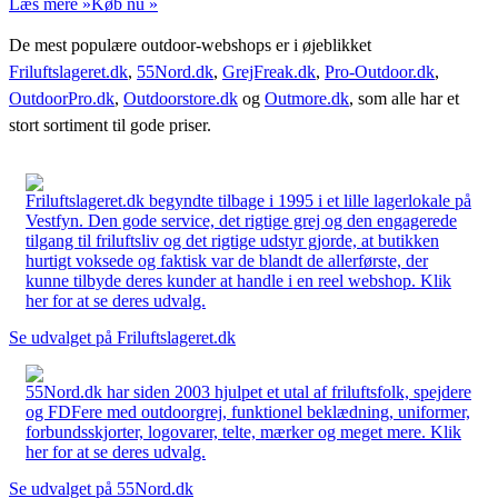
Læs mere »
Køb nu »
De mest populære outdoor-webshops er i øjeblikket
Friluftslageret.dk
,
55Nord.dk
,
GrejFreak.dk
,
Pro-Outdoor.dk
,
OutdoorPro.dk
,
Outdoorstore.dk
og
Outmore.dk
, som alle har et
stort sortiment til gode priser.
Friluftslageret.dk begyndte tilbage i 1995 i et lille lagerlokale på
Vestfyn. Den gode service, det rigtige grej og den engagerede
tilgang til friluftsliv og det rigtige udstyr gjorde, at butikken
hurtigt voksede og faktisk var de blandt de allerførste, der
kunne tilbyde deres kunder at handle i en reel webshop. Klik
her for at se deres udvalg.
Se udvalget på Friluftslageret.dk
55Nord.dk har siden 2003 hjulpet et utal af friluftsfolk, spejdere
og FDFere med outdoorgrej, funktionel beklædning, uniformer,
forbundsskjorter, logovarer, telte, mærker og meget mere. Klik
her for at se deres udvalg.
Se udvalget på 55Nord.dk