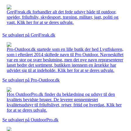
GrejFreak.dk forhandler alt det fede udstyr både til outdoor,
spejder, friluftsliv, skydesport, træning, militær, jagt, politi og
vagt. Klik her for at se deres udvalg.
Se udvalget på GrejFreak.dk
Pro-Outdoor.dk startede som en lille butik der hed Lystfiskeren,
som i efteråret 2014 skiftede navn til Pro Outdoor. Navneskiftet
var en stor og svær beslutning, men det nye navn repræsenterer
langt bedre det sortiment, butikken igennem en årrække har
udvidet sig til at indeholde. Klik her for at se deres udvalg.
Se udvalget på Pro-Outdoor.dk
Hos OutdoorPro.dk finder du beklædning og udstyr til den
kvalitets bevidste bruger. De leverer gennemtestet
kvalitetsudstyr til friluftslivet, rejser, fritid og hverdag. Klik her
for at se deres udvalg.
Se udvalget på OutdoorPro.dk