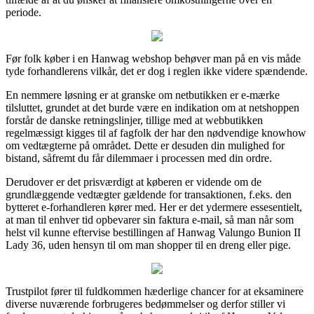
periode.
Før folk køber i en Hanwag webshop behøver man på en vis måde
tyde forhandlerens vilkår, det er dog i reglen ikke videre spændende.
En nemmere løsning er at granske om netbutikken er e-mærke
tilsluttet, grundet at det burde være en indikation om at netshoppen
forstår de danske retningslinjer, tillige med at webbutikken
regelmæssigt kigges til af fagfolk der har den nødvendige knowhow
om vedtægterne på området. Dette er desuden din mulighed for
bistand, såfremt du får dilemmaer i processen med din ordre.
Derudover er det prisværdigt at køberen er vidende om de
grundlæggende vedtægter gældende for transaktionen, f.eks. den
bytteret e-forhandleren kører med. Her er det ydermere essesentielt,
at man til enhver tid opbevarer sin faktura e-mail, så man når som
helst vil kunne eftervise bestillingen af Hanwag Valungo Bunion II
Lady 36, uden hensyn til om man shopper til en dreng eller pige.
Trustpilot fører til fuldkommen hæderlige chancer for at eksaminere
diverse nuværende forbrugeres bedømmelser og derfor stiller vi