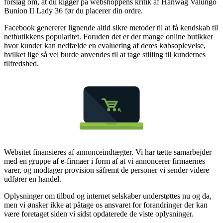
forslag om, at du kigger på webshoppens kritik af Hanwag Valungo
Bunion II Lady 36 før du placerer din ordre.
Facebook genererer lignende altid sikre metoder til at få kendskab til
netbutikkens popularitet. Foruden det er der mange online butikker
hvor kunder kan nedfælde en evaluering af deres købsoplevelse,
hvilket lige så vel burde anvendes til at tage stilling til kundernes
tilfredshed.
Websitet finansieres af annonceindtægter. Vi har tætte samarbejder
med en gruppe af e-firmaer i form af at vi annoncerer firmaernes
varer, og modtager provision såfremt de personer vi sender videre
udfører en handel.
Oplysninger om tilbud og internet selskaber understøttes nu og da,
men vi ønsker ikke at påtage os ansvaret for forandringer der kan
være foretaget siden vi sidst opdaterede de viste oplysninger.