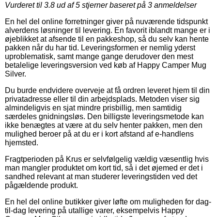
Vurderet til
3.8
ud af 5 stjerner baseret på
3
anmeldelser
En hel del online forretninger giver på nuværende tidspunkt
alverdens løsninger til levering. En favorit iblandt mange er i
øjeblikket at afsende til en pakkeshop, så du selv kan hente
pakken når du har tid. Leveringsformen er nemlig yderst
uproblematisk, samt mange gange derudover den mest
betalelige leveringsversion ved køb af Happy Camper Mug
Silver.
Du burde endvidere overveje at få ordren leveret hjem til din
privatadresse eller til din arbejdsplads. Metoden viser sig
almindeligvis en sjat mindre prisbillig, men samtidig
særdeles gnidningsløs. Den billigste leveringsmetode kan
ikke benægtes at være at du selv henter pakken, men den
mulighed beroer på at du er i kort afstand af e-handlens
hjemsted.
Fragtperioden på Krus er selvfølgelig vældig væsentlig hvis
man mangler produktet om kort tid, så i det øjemed er det i
sandhed relevant at man studerer leveringstiden ved det
pågældende produkt.
En hel del online butikker giver løfte om muligheden for dag-
til-dag levering på utallige varer, eksempelvis Happy