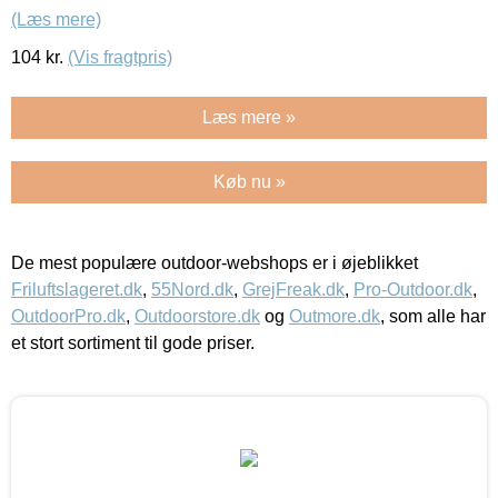
(Læs mere)
104
kr.
(Vis fragtpris)
Læs mere »
Køb nu »
De mest populære outdoor-webshops er i øjeblikket
Friluftslageret.dk
,
55Nord.dk
,
GrejFreak.dk
,
Pro-Outdoor.dk
,
OutdoorPro.dk
,
Outdoorstore.dk
og
Outmore.dk
, som alle har
et stort sortiment til gode priser.