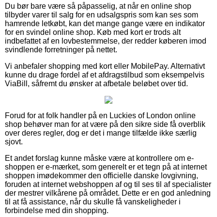
Du bør bare være så påpasselig, at når en online shop
tilbyder varer til salg for en udsalgspris som kan ses som
hamrende letkøbt, kan det mange gange være en indikator
for en svindel online shop. Køb med kort er trods alt
indbefattet af en lovbestemmelse, der redder køberen imod
svindlende forretninger på nettet.
Vi anbefaler shopping med kort eller MobilePay. Alternativt
kunne du drage fordel af et afdragstilbud som eksempelvis
ViaBill, såfremt du ønsker at afbetale beløbet over tid.
Forud for at folk handler på en Luckies of London online
shop behøver man for at være på den sikre side få overblik
over deres regler, dog er det i mange tilfælde ikke særlig
sjovt.
Et andet forslag kunne måske være at kontrollere om e-
shoppen er e-mærket, som generelt er et tegn på at internet
shoppen imødekommer den officielle danske lovgivning,
foruden at internet webshoppen af og til ses til af specialister
der mestrer vilkårene på området. Dette er en god anledning
til at få assistance, når du skulle få vanskeligheder i
forbindelse med din shopping.