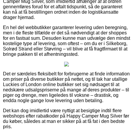
Camper Mug Silver, som imidlertid afhænger af at ordren
gennemføres forud for et aftalt tidspunkt, så de garanteret
kan nå at få bestillingen ordnet inden de logistikansatte
drager hjemad.
En hel del webbutikker garanterer levering uden beregning,
men i de fleste tilfælde er det så nødvendigt at der shoppes
for en fastsat sum. Desuden kunne man udvælge den mindst
kostelige type af levering, som oftest – om du er i Silkeborg,
Solrød Strand eller Støvring – vil blive at få fragtfirmaet til at
bringe pakken til et afhentningssted.
Det er særdeles fleksibelt for forbrugerne at finde information
om priser på diverse butikker på nettet, og til tak har utallige
Luckies of London online butikker set sig nødsaget til at
nedskære udsalgspriserne på mange af deres produkter – til
piger og drenge, men ligeledes til voksne – drastisk, og
endda nogle gange love levering uden betaling.
Det kan dog imidlertid være nyttigt at besigtige indtil flere
webshops efter rabatkoder på Happy Camper Mug Silver før
du køber, således at man er sikker på at få fat i den bedste
pris.