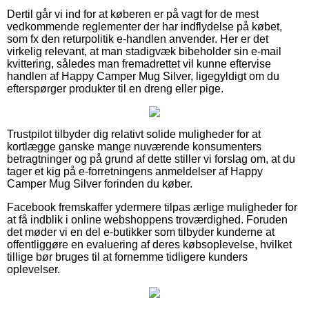
Dertil går vi ind for at køberen er på vagt for de mest
vedkommende reglementer der har indflydelse på købet,
som fx den returpolitik e-handlen anvender. Her er det
virkelig relevant, at man stadigvæk bibeholder sin e-mail
kvittering, således man fremadrettet vil kunne eftervise
handlen af Happy Camper Mug Silver, ligegyldigt om du
efterspørger produkter til en dreng eller pige.
Trustpilot tilbyder dig relativt solide muligheder for at
kortlægge ganske mange nuværende konsumenters
betragtninger og på grund af dette stiller vi forslag om, at du
tager et kig på e-forretningens anmeldelser af Happy
Camper Mug Silver forinden du køber.
Facebook fremskaffer ydermere tilpas ærlige muligheder for
at få indblik i online webshoppens troværdighed. Foruden
det møder vi en del e-butikker som tilbyder kunderne at
offentliggøre en evaluering af deres købsoplevelse, hvilket
tillige bør bruges til at fornemme tidligere kunders
oplevelser.