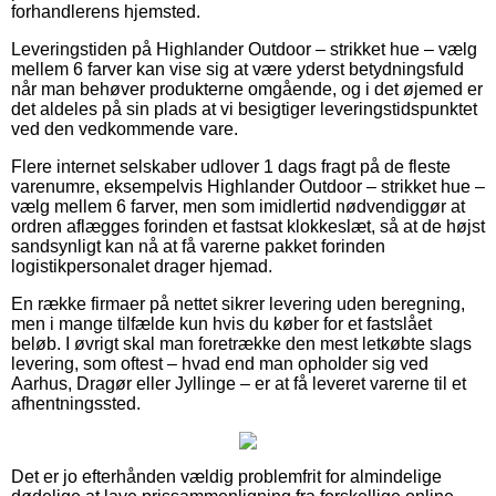
forhandlerens hjemsted.
Leveringstiden på Highlander Outdoor – strikket hue – vælg
mellem 6 farver kan vise sig at være yderst betydningsfuld
når man behøver produkterne omgående, og i det øjemed er
det aldeles på sin plads at vi besigtiger leveringstidspunktet
ved den vedkommende vare.
Flere internet selskaber udlover 1 dags fragt på de fleste
varenumre, eksempelvis Highlander Outdoor – strikket hue –
vælg mellem 6 farver, men som imidlertid nødvendiggør at
ordren aflægges forinden et fastsat klokkeslæt, så at de højst
sandsynligt kan nå at få varerne pakket forinden
logistikpersonalet drager hjemad.
En række firmaer på nettet sikrer levering uden beregning,
men i mange tilfælde kun hvis du køber for et fastslået
beløb. I øvrigt skal man foretrække den mest letkøbte slags
levering, som oftest – hvad end man opholder sig ved
Aarhus, Dragør eller Jyllinge – er at få leveret varerne til et
afhentningssted.
Det er jo efterhånden vældig problemfrit for almindelige