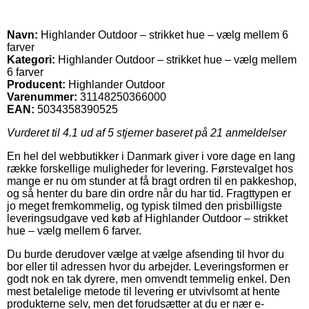
Navn:
Highlander Outdoor – strikket hue – vælg mellem 6
farver
Kategori:
Highlander Outdoor – strikket hue – vælg mellem
6 farver
Producent:
Highlander Outdoor
Varenummer:
31148250366000
EAN:
5034358390525
Vurderet til
4.1
ud af 5 stjerner baseret på
21
anmeldelser
En hel del webbutikker i Danmark giver i vore dage en lang
række forskellige muligheder for levering. Førstevalget hos
mange er nu om stunder at få bragt ordren til en pakkeshop,
og så henter du bare din ordre når du har tid. Fragttypen er
jo meget fremkommelig, og typisk tilmed den prisbilligste
leveringsudgave ved køb af Highlander Outdoor – strikket
hue – vælg mellem 6 farver.
Du burde derudover vælge at vælge afsending til hvor du
bor eller til adressen hvor du arbejder. Leveringsformen er
godt nok en tak dyrere, men omvendt temmelig enkel. Den
mest betalelige metode til levering er utvivlsomt at hente
produkterne selv, men det forudsætter at du er nær e-