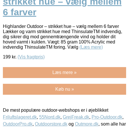
strikket hue – vælg mellem
6 farver
Highlander Outdoor – strikket hue – vælg mellem 6 farver
Lækker og varm strikket hue med ThinsulateTM indvendig,
dig sikrer dig mod gennemtrængende vind og holder dit
hoved varmt i kulden. Vægt: 85 gram 100% Acrylic med
indvendig ThinsulateTM foring. Vælg
(Læs mere)
199
kr.
(Vis fragtpris)
Læs mere »
Køb nu »
De mest populære outdoor-webshops er i øjeblikket
Friluftslageret.dk
,
55Nord.dk
,
GrejFreak.dk
,
Pro-Outdoor.dk
,
OutdoorPro.dk
,
Outdoorstore.dk
og
Outmore.dk
, som alle har