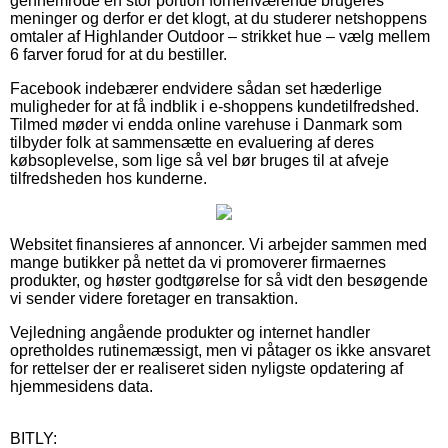
gennemrode en stor portion forhenværende brugeres
meninger og derfor er det klogt, at du studerer netshoppens
omtaler af Highlander Outdoor – strikket hue – vælg mellem
6 farver forud for at du bestiller.
Facebook indebærer endvidere sådan set hæderlige
muligheder for at få indblik i e-shoppens kundetilfredshed.
Tilmed møder vi endda online varehuse i Danmark som
tilbyder folk at sammensætte en evaluering af deres
købsoplevelse, som lige så vel bør bruges til at afveje
tilfredsheden hos kunderne.
Websitet finansieres af annoncer. Vi arbejder sammen med
mange butikker på nettet da vi promoverer firmaernes
produkter, og høster godtgørelse for så vidt den besøgende
vi sender videre foretager en transaktion.
Vejledning angående produkter og internet handler
opretholdes rutinemæssigt, men vi påtager os ikke ansvaret
for rettelser der er realiseret siden nyligste opdatering af
hjemmesidens data.
BITLY: