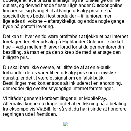
dødelige at lave prissammenligning fra forskellige online
outlets, og derved har de fleste Highlander Outdoor online
firmaer set sig tvunget til at tvinge udsalgspriserne på
specielt deres bedst i test produkter – til juniorer, men
ligeledes til voksne – eftertrykkeligt, og endda nogle gange
byde på portofri levering.
Det kan til hver en tid være profitabelt at tjekke et par internet
foretagender efter udsalg på Highlander Outdoor – strikket
hue – vælg mellem 6 farver forud for at du gennemfører din
bestilling, så man er på den sikre side med at antage den
billigste pris.
Du skal bare ikke overse, at i tilfælde af at en e-butik
forhandler deres varer til en udsalgspris som er mystisk
gunstig, er det tit være et signal om en falsk butik.
Bestillinger med kort er trods alt inkluderet i en anordning,
der redder dig overfor snydagtige internet forretninger.
Vi tilråder generelt kortbestillinger eller MobilePay.
Alternativt kunne du drage fordel af en løsning på afbetaling
fra eksempelvis ViaBill, for så vidt du har i sinde at honorere
regningen ude i fremtiden.