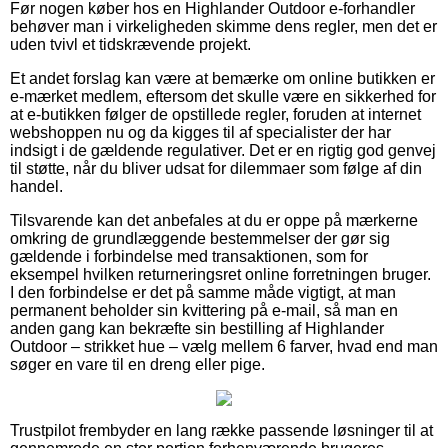
Før nogen køber hos en Highlander Outdoor e-forhandler
behøver man i virkeligheden skimme dens regler, men det er
uden tvivl et tidskrævende projekt.
Et andet forslag kan være at bemærke om online butikken er
e-mærket medlem, eftersom det skulle være en sikkerhed for
at e-butikken følger de opstillede regler, foruden at internet
webshoppen nu og da kigges til af specialister der har
indsigt i de gældende regulativer. Det er en rigtig god genvej
til støtte, når du bliver udsat for dilemmaer som følge af din
handel.
Tilsvarende kan det anbefales at du er oppe på mærkerne
omkring de grundlæggende bestemmelser der gør sig
gældende i forbindelse med transaktionen, som for
eksempel hvilken returneringsret online forretningen bruger.
I den forbindelse er det på samme måde vigtigt, at man
permanent beholder sin kvittering på e-mail, så man en
anden gang kan bekræfte sin bestilling af Highlander
Outdoor – strikket hue – vælg mellem 6 farver, hvad end man
søger en vare til en dreng eller pige.
Trustpilot frembyder en lang række passende løsninger til at