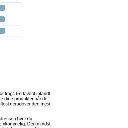
 fragt. En favorit iblandt
nte dine produkter når det
ftest derudover den mest
l adressen hvor du
fremkommelig. Den mindst