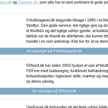
tore.dk
og
Outmore.dk
, som alle har et stort sortiment til gode pr
Friluftslageret.dk begyndte tilbage i 1995 i et lil
Vestfyn. Den gode service, det rigtige grej og 
til friluftsliv og det rigtige udstyr gjorde, at buti
faktisk var de blandt de allerførste, der kunne ti
handle i en reel webshop. Klik her for at se dere
Se udvalget på Friluftslageret.dk
55Nord.dk har siden 2003 hjulpet et utal af friluf
FDFere med outdoorgrej, funktionel beklædning,
forbundsskjorter, logovarer, telte, mærker og meg
se deres udvalg.
Se udvalget på 55Nord.dk
GrejFreak.dk forhandler alt det fede udstyr både t