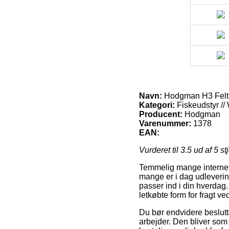
Navn:
Hodgman H3 Felt S
Kategori:
Fiskeudstyr //
Producent:
Hodgman
Varenummer:
1378
EAN:
Vurderet til
3.5
ud af 5 st
Temmelig mange internet s
mange er i dag udleverings
passer ind i din hverda
letkøbte form for fragt v
Du bør endvidere beslutte 
arbejder. Den bliver so