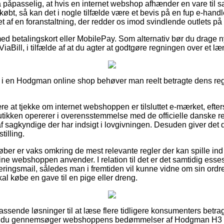
 påpasselig, at hvis en internet webshop afhænder en vare til sa
købt, så kan det i nogle tilfælde være et bevis på en fup e-handl
t af en foranstaltning, der redder os imod svindlende outlets på 
med betalingskort eller MobilePay. Som alternativ bør du drage n
ViaBill, i tilfælde af at du agter at godtgøre regningen over et l
 i en Hodgman online shop behøver man reelt betragte dens regl
re at tjekke om internet webshoppen er tilsluttet e-mærket, efte
tikken opererer i overensstemmelse med de officielle danske reg
 af sagkyndige der har indsigt i lovgivningen. Desuden giver det d
tilling.
køber er vaks omkring de mest relevante regler der kan spille ind
nline webshoppen anvender. I relation til det er det samtidig esse
tteringsmail, således man i fremtiden vil kunne vidne om sin ord
al købe en gave til en pige eller dreng.
å passende løsninger til at læse flere tidligere konsumenters betr
 at du gennemsøger webshoppens bedømmelser af Hodgman H3 Fe