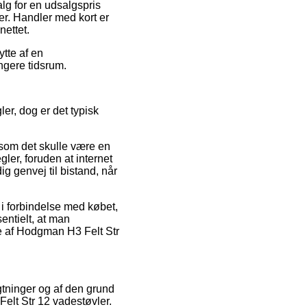
lg for en udsalgspris
er. Handler med kort er
nettet.
ytte af en
ængere tidsrum.
er, dog er det typisk
rsom det skulle være en
ler, foruden at internet
ig genvej til bistand, når
 i forbindelse med købet,
sentielt, at man
re af Hodgman H3 Felt Str
agtninger og af den grund
lt Str 12 vadestøvler.