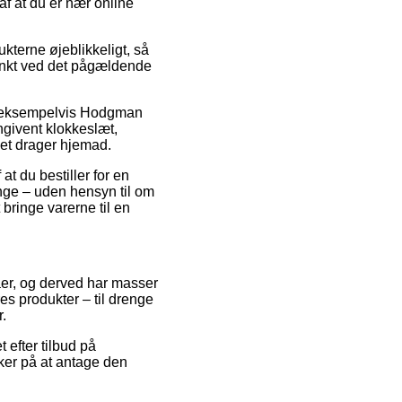
af at du er nær online
kterne øjeblikkeligt, så
punkt ved det pågældende
r, eksempelvis Hodgman
angivent klokkeslæt,
alet drager hjemad.
at du bestiller for en
nge – uden hensyn til om
 bringe varerne til en
maer, og derved har masser
es produkter – til drenge
r.
 efter tilbud på
kker på at antage den