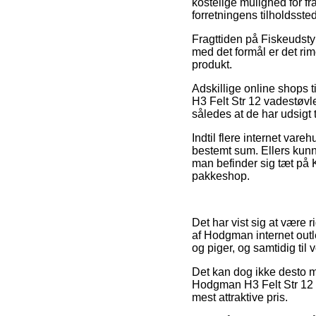
kostelige mulighed for fr
forretningens tilholdssted
Fragttiden på Fiskeudstyr
med det formål er det ri
produkt.
Adskillige online shops 
H3 Felt Str 12 vadestøvle
således at de har udsigt 
Indtil flere internet vare
bestemt sum. Ellers kun
man befinder sig tæt på K
pakkeshop.
Det har vist sig at være 
af Hodgman internet outl
og piger, og samtidig til
Det kan dog ikke desto mi
Hodgman H3 Felt Str 12 v
mest attraktive pris.