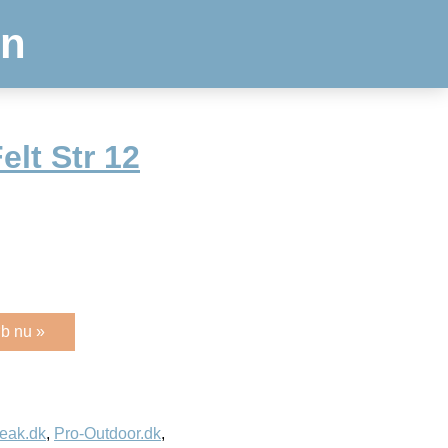
en
lt Str 12
b nu »
eak.dk
,
Pro-Outdoor.dk
,