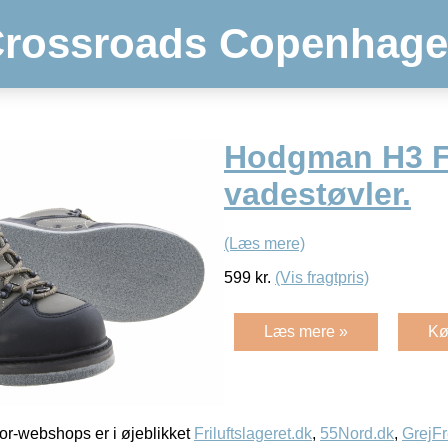
rossroads Copenhag
Hodgman H3 Fe
vadestøvler.
(Læs mere)
599
kr.
(Vis fragtpris)
Læs mere »
Kø
r-webshops er i øjeblikket
Friluftslageret.dk
,
55Nord.dk
,
GrejFr