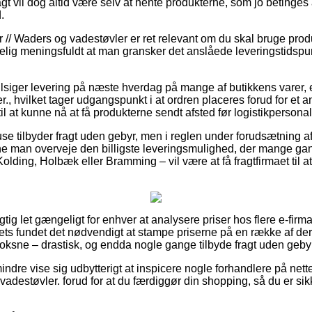
agt vil dog altid være selv at hente produkterne, som jo betinges 
.
 // Waders og vadestøvler er ret relevant om du skal bruge produ
melig meningsfuldt at man gransker det anslåede leveringstids
tilsiger levering på næste hverdag på mange af butikkens vare
r., hvilket tager udgangspunkt i at ordren placeres forud for et 
til at kunne nå at få produkterne sendt afsted før logistikperson
huse tilbyder fragt uden gebyr, men i reglen under forudsætning af 
ne man overveje den billigste leveringsmulighed, der mange ga
olding, Holbæk eller Bramming – vil være at få fragtfirmaet til at
rigtig let gængeligt for enhver at analysere priser hos flere e-fir
ets fundet det nødvendigt at stampe priserne på en række af der
 voksne – drastisk, og endda nogle gange tilbyde fragt uden geby
ndre vise sig udbytterigt at inspicere nogle forhandlere på nettet
adestøvler. forud for at du færdiggør din shopping, så du er si