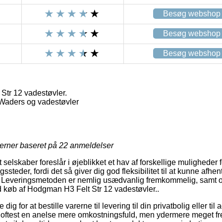
Besøg webshop
Besøg webshop
Besøg webshop
tr 12 vadestøvler.
 Waders og vadestøvler
jerner baseret på
22
anmeldelser
elskaber foreslår i øjeblikket et hav af forskellige muligheder for
steder, fordi det så giver dig god fleksibilitet til at kunne afhe
g. Leveringsmetoden er nemlig usædvanlig fremkommelig, samt o
ed køb af Hodgman H3 Felt Str 12 vadestøvler..
dig for at bestille varerne til levering til din privatbolig eller ti
m oftest en anelse mere omkostningsfuld, men ydermere meget 