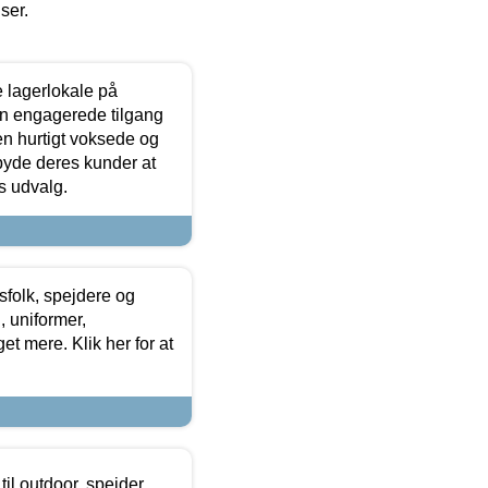
iser.
le lagerlokale på
den engagerede tilgang
kken hurtigt voksede og
lbyde deres kunder at
s udvalg.
tsfolk, spejdere og
 uniformer,
et mere. Klik her for at
il outdoor, spejder,