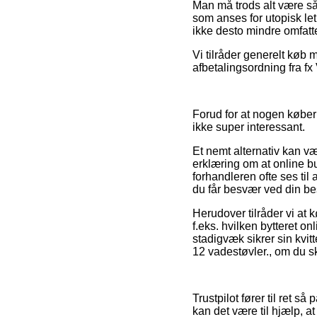
Man må trods alt være så
som anses for utopisk let
ikke desto mindre omfatte
Vi tilråder generelt køb 
afbetalingsordning fra fx 
Forud for at nogen køber
ikke super interessant.
Et nemt alternativ kan væ
erklæring om at online bu
forhandleren ofte ses til
du får besvær ved din bes
Herudover tilråder vi at 
f.eks. hvilken bytteret o
stadigvæk sikrer sin kvi
12 vadestøvler., om du sk
Trustpilot fører til ret s
kan det være til hjælp,