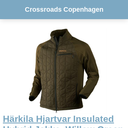
Crossroads Copenhagen
Härkila Hjartvar Insulated