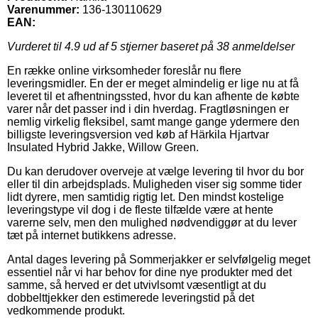
Varenummer:
136-130110629
EAN:
Vurderet til
4.9
ud af 5 stjerner baseret på
38
anmeldelser
En række online virksomheder foreslår nu flere
leveringsmidler. En der er meget almindelig er lige nu at få
leveret til et afhentningssted, hvor du kan afhente de købte
varer når det passer ind i din hverdag. Fragtløsningen er
nemlig virkelig fleksibel, samt mange gange ydermere den
billigste leveringsversion ved køb af Härkila Hjartvar
Insulated Hybrid Jakke, Willow Green.
Du kan derudover overveje at vælge levering til hvor du bor
eller til din arbejdsplads. Muligheden viser sig somme tider
lidt dyrere, men samtidig rigtig let. Den mindst kostelige
leveringstype vil dog i de fleste tilfælde være at hente
varerne selv, men den mulighed nødvendiggør at du lever
tæt på internet butikkens adresse.
Antal dages levering på Sommerjakker er selvfølgelig meget
essentiel når vi har behov for dine nye produkter med det
samme, så herved er det utvivlsomt væsentligt at du
dobbelttjekker den estimerede leveringstid på det
vedkommende produkt.