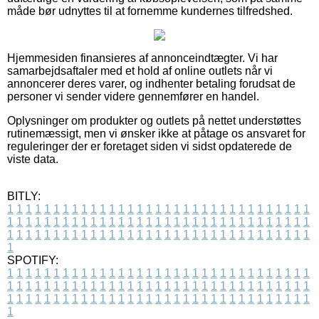
måde bør udnyttes til at fornemme kundernes tilfredshed.
Hjemmesiden finansieres af annonceindtægter. Vi har
samarbejdsaftaler med et hold af online outlets når vi
annoncerer deres varer, og indhenter betaling forudsat de
personer vi sender videre gennemfører en handel.
Oplysninger om produkter og outlets på nettet understøttes
rutinemæssigt, men vi ønsker ikke at påtage os ansvaret for
reguleringer der er foretaget siden vi sidst opdaterede de
viste data.
BITLY:
1
1
1
1
1
1
1
1
1
1
1
1
1
1
1
1
1
1
1
1
1
1
1
1
1
1
1
1
1
1
1
1
1
1
1
1
1
1
1
1
1
1
1
1
1
1
1
1
1
1
1
1
1
1
1
1
1
1
1
1
1
1
1
1
1
1
1
1
1
1
1
1
1
1
1
1
1
1
1
1
1
1
1
1
1
1
1
1
1
1
1
1
1
1
1
1
1
1
1
1
SPOTIFY:
1
1
1
1
1
1
1
1
1
1
1
1
1
1
1
1
1
1
1
1
1
1
1
1
1
1
1
1
1
1
1
1
1
1
1
1
1
1
1
1
1
1
1
1
1
1
1
1
1
1
1
1
1
1
1
1
1
1
1
1
1
1
1
1
1
1
1
1
1
1
1
1
1
1
1
1
1
1
1
1
1
1
1
1
1
1
1
1
1
1
1
1
1
1
1
1
1
1
1
1