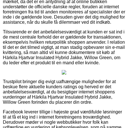
mærket, da det er en antydning af at online butikken
understøtter de officielle danske regler, foruden at internet
forretningen fra tid til anden monitoreres af specialister der er
inde i de gældende love. Desuden giver det dig mulighed for
assistance, når du skulle få dilemmaer ved dit indkøb.
Tilsvarende er det anbefalelsesværdigt at kunden er sat ind i
de mest centrale forhold der er gældende for transaktionen,
eksempelvis hvilken returpolitik shoppen anvender. I relation
til det er det tilmed vigtigt, at man stadig opbevarer sin e-mail
kvittering, så man altid vil kunne dokumentere sit køb af
Härkila Hjartvar Insulated Hybrid Jakke, Willow Green, om
du leder efter et produkt til en mand eller kvinde.
Trustpilot bringer dig evigt uafhængige muligheder for at
beskue flere aktuelle kunders ratings og herved er det
anbefalelsesværdigt, at du besigtiger internet shoppens
vurderinger af Härkila Hjartvar Insulated Hybrid Jakke,
Willow Green forinden du placerer din ordre.
Facebook leverer tillige i højeste grad værdifulde løsninger
til at få et kig ind i internet forretningens troværdighed.
Derudover møder vi nogle webbutikker hvor folk kan
udfærdige en vurdering af købsoplevelsen, som på samme