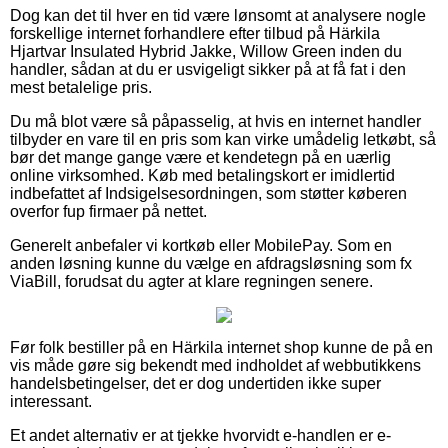
Dog kan det til hver en tid være lønsomt at analysere nogle
forskellige internet forhandlere efter tilbud på Härkila
Hjartvar Insulated Hybrid Jakke, Willow Green inden du
handler, sådan at du er usvigeligt sikker på at få fat i den
mest betalelige pris.
Du må blot være så påpasselig, at hvis en internet handler
tilbyder en vare til en pris som kan virke umådelig letkøbt, så
bør det mange gange være et kendetegn på en uærlig
online virksomhed. Køb med betalingskort er imidlertid
indbefattet af Indsigelsesordningen, som støtter køberen
overfor fup firmaer på nettet.
Generelt anbefaler vi kortkøb eller MobilePay. Som en
anden løsning kunne du vælge en afdragsløsning som fx
ViaBill, forudsat du agter at klare regningen senere.
Før folk bestiller på en Härkila internet shop kunne de på en
vis måde gøre sig bekendt med indholdet af webbutikkens
handelsbetingelser, det er dog undertiden ikke super
interessant.
Et andet alternativ er at tjekke hvorvidt e-handlen er e-