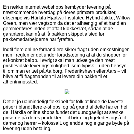
En række internet webshops frembyder levering på
næstkommende hverdag på deres primære produkter,
eksempelvis Härkila Hjartvar Insulated Hybrid Jakke, Willow
Green, men vær vagtsom da det er afhængig af at handlen
gemmenføres inden et aftalt klokkeslæt, sådan at de
garanteret kan nå at få pakken skippet afsted før
pakkemedarbejderne har fyraften.
Indtil flere online forhandlere sikrer fragt uden omkostninger,
men i reglen er det under forudsætning af at du shopper for
et konkret beløb. I øvrigt skal man udvælge den mest
prisbevidste leveringsmulighed, som typisk – uden hensyn
til om man er tæt på Aalborg, Frederikshavn eller Aars – vil
blive at få fragtmanden til at levere din pakke til et
afhentningssted.
Det er jo ualmindeligt fleksibelt for folk at finde de laveste
priser i blandt flere e-shops, og på grund af dette har en hel
del Härkila online shops fundet det uundgåeligt at sænke
priserne på deres produkter – til børn, og ligeledes også til
damer og herrer – kolossalt, og endda nogle gange byde på
levering uden betaling.