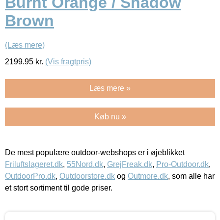
Burnt Orange / Shadow
Brown
(Læs mere)
2199.95
kr.
(Vis fragtpris)
Læs mere »
Køb nu »
De mest populære outdoor-webshops er i øjeblikket
Friluftslageret.dk
,
55Nord.dk
,
GrejFreak.dk
,
Pro-Outdoor.dk
,
OutdoorPro.dk
,
Outdoorstore.dk
og
Outmore.dk
, som alle har
et stort sortiment til gode priser.