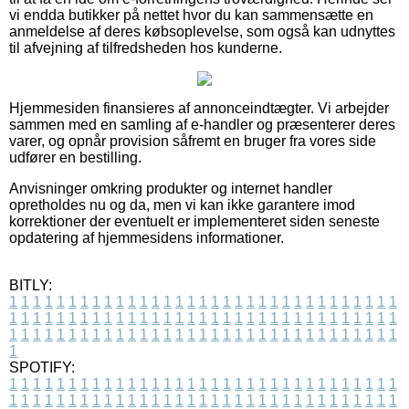
vi endda butikker på nettet hvor du kan sammensætte en
anmeldelse af deres købsoplevelse, som også kan udnyttes
til afvejning af tilfredsheden hos kunderne.
Hjemmesiden finansieres af annonceindtægter. Vi arbejder
sammen med en samling af e-handler og præsenterer deres
varer, og opnår provision såfremt en bruger fra vores side
udfører en bestilling.
Anvisninger omkring produkter og internet handler
opretholdes nu og da, men vi kan ikke garantere imod
korrektioner der eventuelt er implementeret siden seneste
opdatering af hjemmesidens informationer.
BITLY:
1
1
1
1
1
1
1
1
1
1
1
1
1
1
1
1
1
1
1
1
1
1
1
1
1
1
1
1
1
1
1
1
1
1
1
1
1
1
1
1
1
1
1
1
1
1
1
1
1
1
1
1
1
1
1
1
1
1
1
1
1
1
1
1
1
1
1
1
1
1
1
1
1
1
1
1
1
1
1
1
1
1
1
1
1
1
1
1
1
1
1
1
1
1
1
1
1
1
1
1
SPOTIFY:
1
1
1
1
1
1
1
1
1
1
1
1
1
1
1
1
1
1
1
1
1
1
1
1
1
1
1
1
1
1
1
1
1
1
1
1
1
1
1
1
1
1
1
1
1
1
1
1
1
1
1
1
1
1
1
1
1
1
1
1
1
1
1
1
1
1