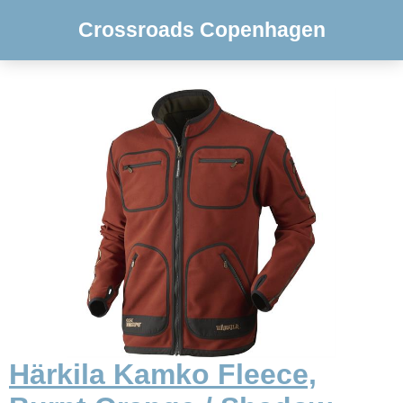
Crossroads Copenhagen
Härkila Kamko Fleece,