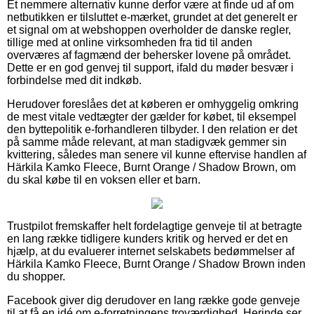
Et nemmere alternativ kunne derfor være at finde ud af om
netbutikken er tilsluttet e-mærket, grundet at det generelt er
et signal om at webshoppen overholder de danske regler,
tillige med at online virksomheden fra tid til anden
overværes af fagmænd der behersker lovene på området.
Dette er en god genvej til support, ifald du møder besvær i
forbindelse med dit indkøb.
Herudover foreslåes det at køberen er omhyggelig omkring
de mest vitale vedtægter der gælder for købet, til eksempel
den byttepolitik e-forhandleren tilbyder. I den relation er det
på samme måde relevant, at man stadigvæk gemmer sin
kvittering, således man senere vil kunne eftervise handlen af
Härkila Kamko Fleece, Burnt Orange / Shadow Brown, om
du skal købe til en voksen eller et barn.
Trustpilot fremskaffer helt fordelagtige genveje til at betragte
en lang række tidligere kunders kritik og herved er det en
hjælp, at du evaluerer internet selskabets bedømmelser af
Härkila Kamko Fleece, Burnt Orange / Shadow Brown inden
du shopper.
Facebook giver dig derudover en lang række gode genveje
til at få en idé om e-forretningens troværdighed. Herinde ser