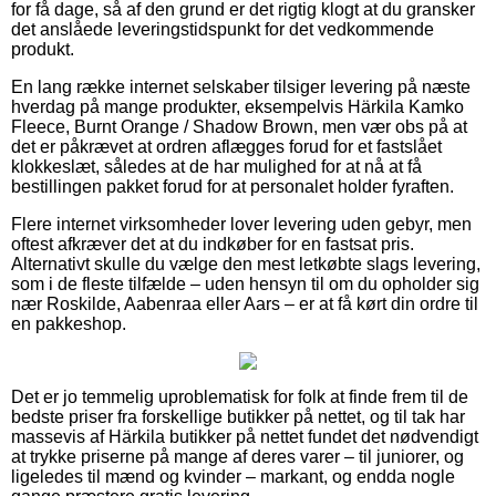
for få dage, så af den grund er det rigtig klogt at du gransker
det anslåede leveringstidspunkt for det vedkommende
produkt.
En lang række internet selskaber tilsiger levering på næste
hverdag på mange produkter, eksempelvis Härkila Kamko
Fleece, Burnt Orange / Shadow Brown, men vær obs på at
det er påkrævet at ordren aflægges forud for et fastslået
klokkeslæt, således at de har mulighed for at nå at få
bestillingen pakket forud for at personalet holder fyraften.
Flere internet virksomheder lover levering uden gebyr, men
oftest afkræver det at du indkøber for en fastsat pris.
Alternativt skulle du vælge den mest letkøbte slags levering,
som i de fleste tilfælde – uden hensyn til om du opholder sig
nær Roskilde, Aabenraa eller Aars – er at få kørt din ordre til
en pakkeshop.
Det er jo temmelig uproblematisk for folk at finde frem til de
bedste priser fra forskellige butikker på nettet, og til tak har
massevis af Härkila butikker på nettet fundet det nødvendigt
at trykke priserne på mange af deres varer – til juniorer, og
ligeledes til mænd og kvinder – markant, og endda nogle