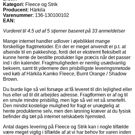
Kategori:
Fleece og Strik
Producent:
Härkila
Varenummer:
136-130100102
EAN:
Vurderet til
4.5
ud af 5 stjerner baseret på
33
anmeldelser
Mange internet handler udlover i øjeblikket mange
forskellige fragtmetoder. En der er meget anvendt er p.t. at
afsende til en pakkeshop, fordi det er ekstremt fleksibelt at
kunne hente de bestilte produkter lige præcis når det passer
ind i din kalender. Fragtmuligheden er nemlig usædvanlig
bekvem, samt tit ydermere den prisbilligste leveringsmetode
ved køb af Härkila Kamko Fleece, Burnt Orange / Shadow
Brown.
Du burde lige så vel forsøge at få leveret til din lejlighed eller
hus eller ud til dit arbejdes adresse. Fragtformen er af og til
en smule mindre prisbillig, men lige så vel ret så smertefri.
Den mindst kostelige mulighed for fragt er unægtelig at
hente produkterne selv, men den løsning kræver at du fysisk
befinder dig tæt på internet selskabets hjemsted.
Antal dages levering på Fleece og Strik kan i nogle tilfælde
være meget vigtig i tilfælde af at vi har behov for varen inden