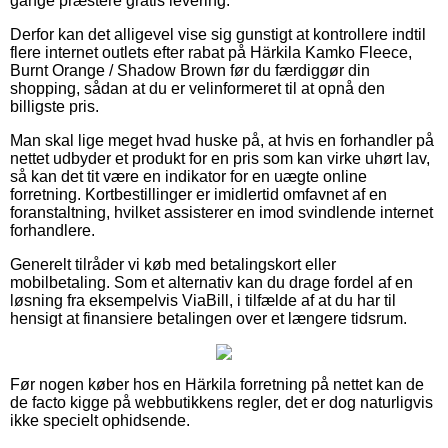
gange præstere gratis levering.
Derfor kan det alligevel vise sig gunstigt at kontrollere indtil
flere internet outlets efter rabat på Härkila Kamko Fleece,
Burnt Orange / Shadow Brown før du færdiggør din
shopping, sådan at du er velinformeret til at opnå den
billigste pris.
Man skal lige meget hvad huske på, at hvis en forhandler på
nettet udbyder et produkt for en pris som kan virke uhørt lav,
så kan det tit være en indikator for en uægte online
forretning. Kortbestillinger er imidlertid omfavnet af en
foranstaltning, hvilket assisterer en imod svindlende internet
forhandlere.
Generelt tilråder vi køb med betalingskort eller
mobilbetaling. Som et alternativ kan du drage fordel af en
løsning fra eksempelvis ViaBill, i tilfælde af at du har til
hensigt at finansiere betalingen over et længere tidsrum.
Før nogen køber hos en Härkila forretning på nettet kan de
de facto kigge på webbutikkens regler, det er dog naturligvis
ikke specielt ophidsende.