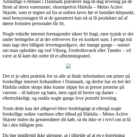
Adskillige e-firmaer i Danmark præsterer dag-til-dag levering på de
fleste af deres varenumre, eksempelvis Härkila – Metso Active
Skjorte, som er regnet ud fra at ordren laves før et fastslået tidspunkt,
med hensynstagen til at de garanteret kan nå at få produktet ud af
døren forinden personalet får fri.
Nogle enkelte internet foretagender sikrer fri fragt, men typisk er det
under betingelse af at der erhverves for en konkret sum. I øvrigt må
man tage den billigste leveringsudgave, der mange gange – uanset
om man opholder sig ved Viborg, Frederiksværk eller Tønder – vil
være at få kørt din ordre til et afhentningssted.
Det er jo ultra praktisk for os alle at finde information om priser på
forskellige internet forhandlere i Danmark, og derfor har en hel del
Härkila online shops ikke kunne slippe for at presse priserne på
varerne – til babyer og børn, men også til herrer og damer –
eftertrykkeligt, og endda nogle gange love portofri levering.
Trods dette kan det alligevel blive fordelagtigt at eftergå nogle
forskellige online varehuse efter tilbud på Härkila – Metso Active
Skjorte inden du gennemfører dit køb, så du ikke er i tvivl om at få
fat i den billigste pris.
Du bør imidlertid ikke glemme, at i tilfælde af at en e-forretning