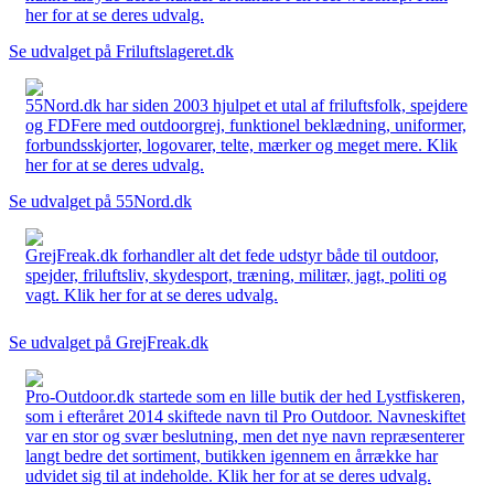
her for at se deres udvalg.
Se udvalget på Friluftslageret.dk
55Nord.dk har siden 2003 hjulpet et utal af friluftsfolk, spejdere
og FDFere med outdoorgrej, funktionel beklædning, uniformer,
forbundsskjorter, logovarer, telte, mærker og meget mere. Klik
her for at se deres udvalg.
Se udvalget på 55Nord.dk
GrejFreak.dk forhandler alt det fede udstyr både til outdoor,
spejder, friluftsliv, skydesport, træning, militær, jagt, politi og
vagt. Klik her for at se deres udvalg.
Se udvalget på GrejFreak.dk
Pro-Outdoor.dk startede som en lille butik der hed Lystfiskeren,
som i efteråret 2014 skiftede navn til Pro Outdoor. Navneskiftet
var en stor og svær beslutning, men det nye navn repræsenterer
langt bedre det sortiment, butikken igennem en årrække har
udvidet sig til at indeholde. Klik her for at se deres udvalg.