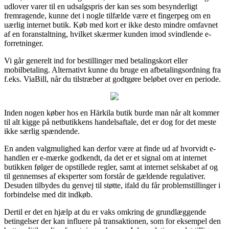
udlover varer til en udsalgspris der kan ses som besynderligt
fremragende, kunne det i nogle tilfælde være et fingerpeg om en
uærlig internet butik. Køb med kort er ikke desto mindre omfavnet
af en foranstaltning, hvilket skærmer kunden imod svindlende e-
forretninger.
Vi går generelt ind for bestillinger med betalingskort eller
mobilbetaling. Alternativt kunne du bruge en afbetalingsordning fra
f.eks. ViaBill, når du tilstræber at godtgøre beløbet over en periode.
Inden nogen køber hos en Härkila butik burde man når alt kommer
til alt kigge på netbutikkens handelsaftale, det er dog for det meste
ikke særlig spændende.
En anden valgmulighed kan derfor være at finde ud af hvorvidt e-
handlen er e-mærke godkendt, da det er et signal om at internet
butikken følger de opstillede regler, samt at internet selskabet af og
til gennemses af eksperter som forstår de gældende regulativer.
Desuden tilbydes du genvej til støtte, ifald du får problemstillinger i
forbindelse med dit indkøb.
Dertil er det en hjælp at du er vaks omkring de grundlæggende
betingelser der kan influere på transaktionen, som for eksempel den