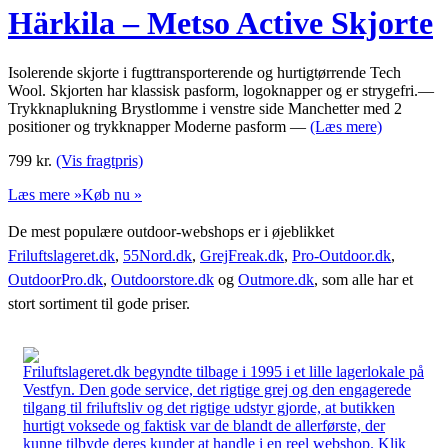
Härkila – Metso Active Skjorte
Isolerende skjorte i fugttransporterende og hurtigtørrende Tech
Wool. Skjorten har klassisk pasform, logoknapper og er strygefri.—
Trykknaplukning Brystlomme i venstre side Manchetter med 2
positioner og trykknapper Moderne pasform —
(Læs mere)
799
kr.
(Vis fragtpris)
Læs mere »
Køb nu »
De mest populære outdoor-webshops er i øjeblikket
Friluftslageret.dk
,
55Nord.dk
,
GrejFreak.dk
,
Pro-Outdoor.dk
,
OutdoorPro.dk
,
Outdoorstore.dk
og
Outmore.dk
, som alle har et
stort sortiment til gode priser.
Friluftslageret.dk begyndte tilbage i 1995 i et lille lagerlokale på
Vestfyn. Den gode service, det rigtige grej og den engagerede
tilgang til friluftsliv og det rigtige udstyr gjorde, at butikken
hurtigt voksede og faktisk var de blandt de allerførste, der
kunne tilbyde deres kunder at handle i en reel webshop. Klik