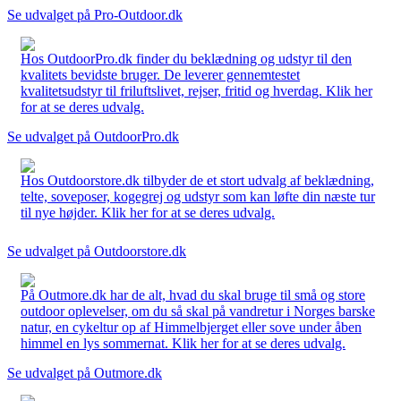
Se udvalget på Pro-Outdoor.dk
Hos OutdoorPro.dk finder du beklædning og udstyr til den
kvalitets bevidste bruger. De leverer gennemtestet
kvalitetsudstyr til friluftslivet, rejser, fritid og hverdag. Klik her
for at se deres udvalg.
Se udvalget på OutdoorPro.dk
Hos Outdoorstore.dk tilbyder de et stort udvalg af beklædning,
telte, soveposer, kogegrej og udstyr som kan løfte din næste tur
til nye højder. Klik her for at se deres udvalg.
Se udvalget på Outdoorstore.dk
På Outmore.dk har de alt, hvad du skal bruge til små og store
outdoor oplevelser, om du så skal på vandretur i Norges barske
natur, en cykeltur op af Himmelbjerget eller sove under åben
himmel en lys sommernat. Klik her for at se deres udvalg.
Se udvalget på Outmore.dk