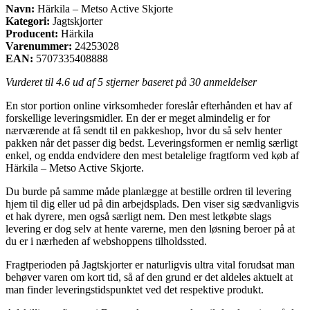
Navn:
Härkila – Metso Active Skjorte
Kategori:
Jagtskjorter
Producent:
Härkila
Varenummer:
24253028
EAN:
5707335408888
Vurderet til
4.6
ud af 5 stjerner baseret på
30
anmeldelser
En stor portion online virksomheder foreslår efterhånden et hav af
forskellige leveringsmidler. En der er meget almindelig er for
nærværende at få sendt til en pakkeshop, hvor du så selv henter
pakken når det passer dig bedst. Leveringsformen er nemlig særligt
enkel, og endda endvidere den mest betalelige fragtform ved køb af
Härkila – Metso Active Skjorte.
Du burde på samme måde planlægge at bestille ordren til levering
hjem til dig eller ud på din arbejdsplads. Den viser sig sædvanligvis
et hak dyrere, men også særligt nem. Den mest letkøbte slags
levering er dog selv at hente varerne, men den løsning beroer på at
du er i nærheden af webshoppens tilholdssted.
Fragtperioden på Jagtskjorter er naturligvis ultra vital forudsat man
behøver varen om kort tid, så af den grund er det aldeles aktuelt at
man finder leveringstidspunktet ved det respektive produkt.