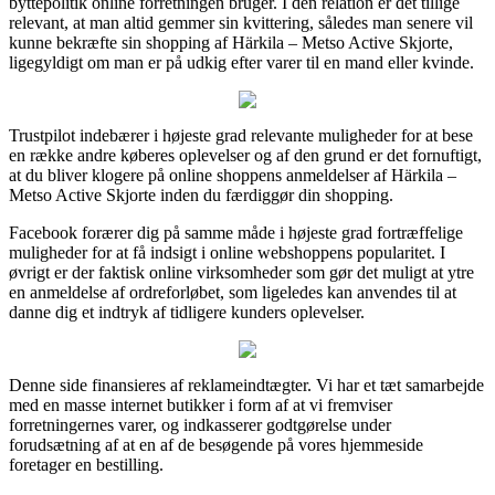
byttepolitik online forretningen bruger. I den relation er det tillige
relevant, at man altid gemmer sin kvittering, således man senere vil
kunne bekræfte sin shopping af Härkila – Metso Active Skjorte,
ligegyldigt om man er på udkig efter varer til en mand eller kvinde.
Trustpilot indebærer i højeste grad relevante muligheder for at bese
en række andre køberes oplevelser og af den grund er det fornuftigt,
at du bliver klogere på online shoppens anmeldelser af Härkila –
Metso Active Skjorte inden du færdiggør din shopping.
Facebook forærer dig på samme måde i højeste grad fortræffelige
muligheder for at få indsigt i online webshoppens popularitet. I
øvrigt er der faktisk online virksomheder som gør det muligt at ytre
en anmeldelse af ordreforløbet, som ligeledes kan anvendes til at
danne dig et indtryk af tidligere kunders oplevelser.
Denne side finansieres af reklameindtægter. Vi har et tæt samarbejde
med en masse internet butikker i form af at vi fremviser
forretningernes varer, og indkasserer godtgørelse under
forudsætning af at en af de besøgende på vores hjemmeside
foretager en bestilling.