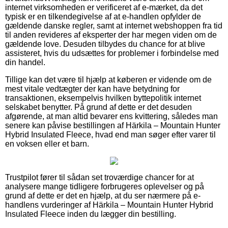
internet virksomheden er verificeret af e-mærket, da det
typisk er en tilkendegivelse af at e-handlen opfylder de
gældende danske regler, samt at internet webshoppen fra tid
til anden revideres af eksperter der har megen viden om de
gældende love. Desuden tilbydes du chance for at blive
assisteret, hvis du udsættes for problemer i forbindelse med
din handel.
Tillige kan det være til hjælp at køberen er vidende om de
mest vitale vedtægter der kan have betydning for
transaktionen, eksempelvis hvilken byttepolitik internet
selskabet benytter. På grund af dette er det desuden
afgørende, at man altid bevarer ens kvittering, således man
senere kan påvise bestillingen af Härkila – Mountain Hunter
Hybrid Insulated Fleece, hvad end man søger efter varer til
en voksen eller et barn.
Trustpilot fører til sådan set troværdige chancer for at
analysere mange tidligere forbrugeres oplevelser og på
grund af dette er det en hjælp, at du ser nærmere på e-
handlens vurderinger af Härkila – Mountain Hunter Hybrid
Insulated Fleece inden du lægger din bestilling.