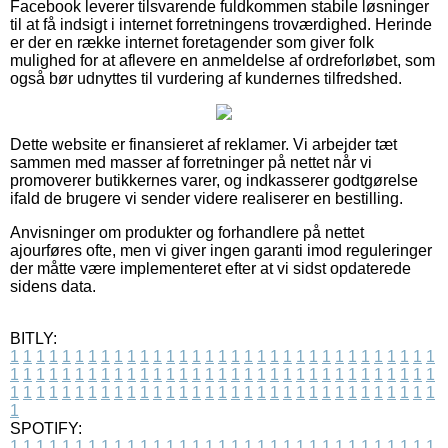
Facebook leverer tilsvarende fuldkommen stabile løsninger
til at få indsigt i internet forretningens troværdighed. Herinde
er der en række internet foretagender som giver folk
mulighed for at aflevere en anmeldelse af ordreforløbet, som
også bør udnyttes til vurdering af kundernes tilfredshed.
Dette website er finansieret af reklamer. Vi arbejder tæt
sammen med masser af forretninger på nettet når vi
promoverer butikkernes varer, og indkasserer godtgørelse
ifald de brugere vi sender videre realiserer en bestilling.
Anvisninger om produkter og forhandlere på nettet
ajourføres ofte, men vi giver ingen garanti imod reguleringer
der måtte være implementeret efter at vi sidst opdaterede
sidens data.
BITLY:
1
1
1
1
1
1
1
1
1
1
1
1
1
1
1
1
1
1
1
1
1
1
1
1
1
1
1
1
1
1
1
1
1
1
1
1
1
1
1
1
1
1
1
1
1
1
1
1
1
1
1
1
1
1
1
1
1
1
1
1
1
1
1
1
1
1
1
1
1
1
1
1
1
1
1
1
1
1
1
1
1
1
1
1
1
1
1
1
1
1
1
1
1
1
1
1
1
1
1
1
SPOTIFY:
1
1
1
1
1
1
1
1
1
1
1
1
1
1
1
1
1
1
1
1
1
1
1
1
1
1
1
1
1
1
1
1
1