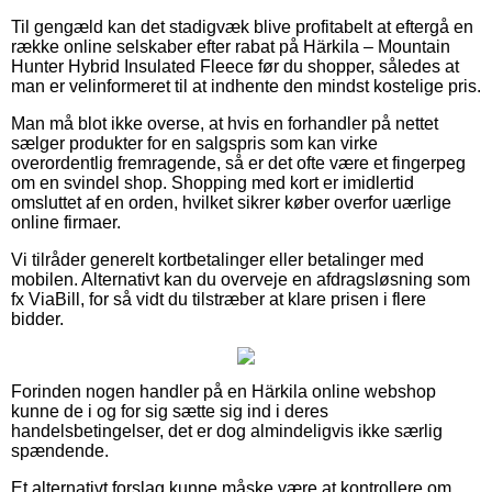
Til gengæld kan det stadigvæk blive profitabelt at eftergå en
række online selskaber efter rabat på Härkila – Mountain
Hunter Hybrid Insulated Fleece før du shopper, således at
man er velinformeret til at indhente den mindst kostelige pris.
Man må blot ikke overse, at hvis en forhandler på nettet
sælger produkter for en salgspris som kan virke
overordentlig fremragende, så er det ofte være et fingerpeg
om en svindel shop. Shopping med kort er imidlertid
omsluttet af en orden, hvilket sikrer køber overfor uærlige
online firmaer.
Vi tilråder generelt kortbetalinger eller betalinger med
mobilen. Alternativt kan du overveje en afdragsløsning som
fx ViaBill, for så vidt du tilstræber at klare prisen i flere
bidder.
Forinden nogen handler på en Härkila online webshop
kunne de i og for sig sætte sig ind i deres
handelsbetingelser, det er dog almindeligvis ikke særlig
spændende.
Et alternativt forslag kunne måske være at kontrollere om