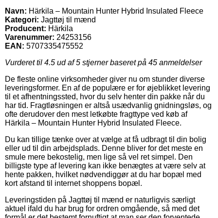
Navn:
Härkila – Mountain Hunter Hybrid Insulated Fleece
Kategori:
Jagttøj til mænd
Producent:
Härkila
Varenummer:
24253156
EAN:
5707335475552
Vurderet til
4.5
ud af 5 stjerner baseret på
45
anmeldelser
De fleste online virksomheder giver nu om stunder diverse
leveringsformer. En af de populære er for øjeblikket levering
til et afhentningssted, hvor du selv henter din pakke når du
har tid. Fragtløsningen er altså usædvanlig gnidningsløs, og
ofte derudover den mest letkøbte fragttype ved køb af
Härkila – Mountain Hunter Hybrid Insulated Fleece.
Du kan tillige tænke over at vælge at få udbragt til din bolig
eller ud til din arbejdsplads. Denne bliver for det meste en
smule mere bekostelig, men lige så vel ret simpel. Den
billigste type af levering kan ikke benægtes at være selv at
hente pakken, hvilket nødvendiggør at du har bopæl med
kort afstand til internet shoppens bopæl.
Leveringstiden på Jagttøj til mænd er naturligvis særligt
aktuel ifald du har brug for ordren omgående, så med det
formål er det bestemt fornuftigt at man ser den forventede