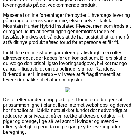
leveringsdato på det vedkommende produkt.
Masser af online forretninger frembyder 1 hverdags levering
på mange af deres varenumre, eksempelvis Härkila –
Mountain Hunter Hybrid Insulated Fleece, men som trods alt
er regnet ud fra at bestillingen gennemføres inden et
fastslået klokkeslæt, således at de har udsigt til at kunne nå
at få dit nye produkt afsted forud for at personalet får fri.
Indtil flere online shops garanterer gratis fragt, men oftest
afkræver det at der købes for en konkret sum. Ellers skulle
du vælge den prisbilligste leveringsudgave, hvilket mange
gange – ligegyldigt om du befinder sig nær Randers,
Birkerød eller Hinnerup – vil være at få fragtfirmaet til at
levere din pakke til et afhentningssted.
Det er efterhånden i høj grad ligetil for internetbrugere at
prissammenligne i blandt flere internet webshops, og derved
har flertallet af Härkila netbutikker fundet det nødvendigt at
reducere prisniveauet på en række af deres produkter – til
piger og drenge, lige så vel som til kvinder og mænd –
eftertrykkeligt, og endda nogle gange yde levering uden
beregning.