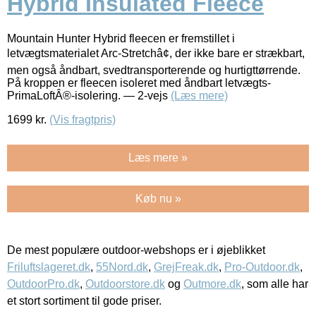
Hybrid Insulated Fleece
Mountain Hunter Hybrid fleecen er fremstillet i
letvægtsmaterialet Arc-Stretchâ¢, der ikke bare er strækbart,
men også åndbart, svedtransporterende og hurtigttørrende.
På kroppen er fleecen isoleret med åndbart letvægts-
PrimaLoftÂ®-isolering. — 2-vejs
(Læs mere)
1699
kr.
(Vis fragtpris)
Læs mere »
Køb nu »
De mest populære outdoor-webshops er i øjeblikket
Friluftslageret.dk
,
55Nord.dk
,
GrejFreak.dk
,
Pro-Outdoor.dk
,
OutdoorPro.dk
,
Outdoorstore.dk
og
Outmore.dk
, som alle har
et stort sortiment til gode priser.