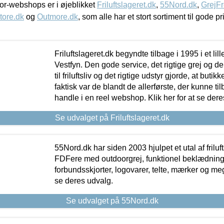
r-webshops er i øjeblikket
Friluftslageret.dk
,
55Nord.dk
,
GrejFr
tore.dk
og
Outmore.dk
, som alle har et stort sortiment til gode pr
Friluftslageret.dk begyndte tilbage i 1995 i et lil
Vestfyn. Den gode service, det rigtige grej og 
til friluftsliv og det rigtige udstyr gjorde, at buti
faktisk var de blandt de allerførste, der kunne ti
handle i en reel webshop. Klik her for at se dere
Se udvalget på Friluftslageret.dk
55Nord.dk har siden 2003 hjulpet et utal af friluf
FDFere med outdoorgrej, funktionel beklædning,
forbundsskjorter, logovarer, telte, mærker og meg
se deres udvalg.
Se udvalget på 55Nord.dk