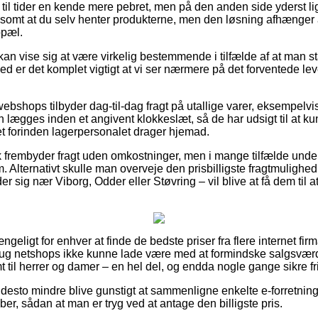
til tider en kende mere pebret, men på den anden side yderst lig
lsomt at du selv henter produkterne, men den løsning afhænger a
opæl.
an vise sig at være virkelig bestemmende i tilfælde af at man s
emed er det komplet vigtigt at vi ser nærmere på det forventede l
webshops tilbyder dag-til-dag fragt på utallige varer, eksempelv
 lægges inden et angivent klokkeslæt, så de har udsigt til at kun
aet forinden lagerpersonalet drager hjemad.
frembyder fragt uden omkostninger, men i mange tilfælde under
 Alternativt skulle man overveje den prisbilligste fragtmulighed, 
 sig nær Viborg, Odder eller Støvring – vil blive at få dem til at 
ngeligt for enhver at finde de bedste priser fra flere internet fi
ebug netshops ikke kunne lade være med at formindske salgsvær
t til herrer og damer – en hel del, og endda nogle gange sikre fri
 desto mindre blive gunstigt at sammenligne enkelte e-forretning
er, sådan at man er tryg ved at antage den billigste pris.