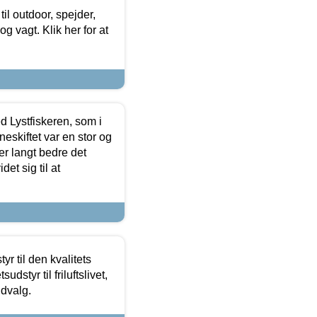
il outdoor, spejder,
 og vagt. Klik her for at
d Lystfiskeren, som i
neskiftet var en stor og
r langt bedre det
et sig til at
r til den kvalitets
dstyr til friluftslivet,
udvalg.