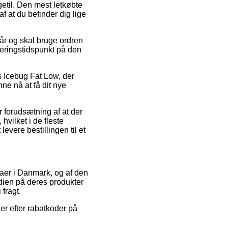
etil. Den mest letkøbte
f at du befinder dig lige
tår og skal bruge ordren
everingstidspunkt på den
is Icebug Fat Low, der
ne nå at få dit nye
 forudsætning af at der
hvilket i de fleste
levere bestillingen til et
rmaer i Danmark, og af den
dien på deres produkter
 fragt.
er efter rabatkoder på