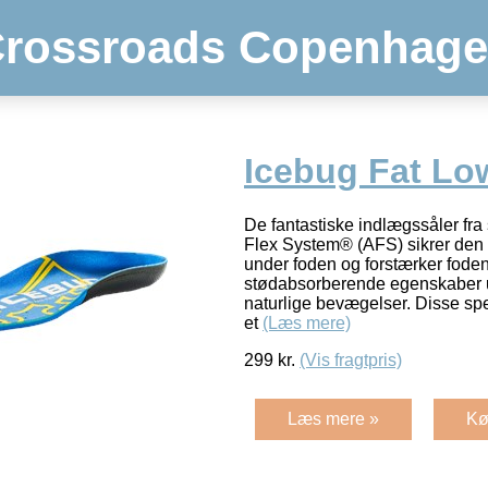
rossroads Copenhag
Icebug Fat Lo
De fantastiske indlægssåler fr
Flex System® (AFS) sikrer den 
under foden og forstærker fode
stødabsorberende egenskaber 
naturlige bevægelser. Disse spe
et
(Læs mere)
299
kr.
(Vis fragtpris)
Læs mere »
Kø