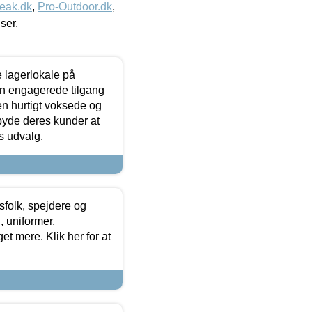
eak.dk
,
Pro-Outdoor.dk
,
iser.
le lagerlokale på
den engagerede tilgang
kken hurtigt voksede og
lbyde deres kunder at
s udvalg.
tsfolk, spejdere og
 uniformer,
et mere. Klik her for at