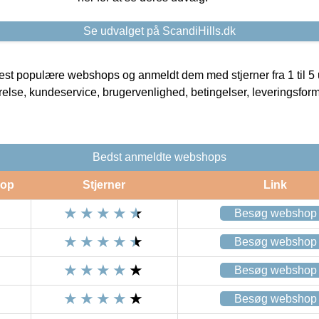
Se udvalget på ScandiHills.dk
t populære webshops og anmeldt dem med stjerner fra 1 til 5 ud
rrelse, kundeservice, brugervenlighed, betingelser, leveringsfor
Bedst anmeldte webshops
op
Stjerner
Link
Besøg webshop
Besøg webshop
Besøg webshop
Besøg webshop