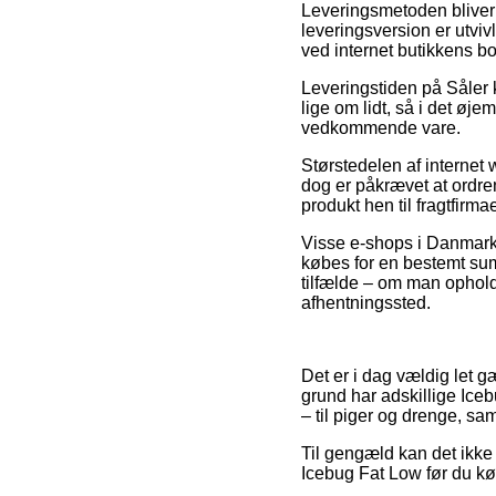
Leveringsmetoden bliver 
leveringsversion er utviv
ved internet butikkens b
Leveringstiden på Såler k
lige om lidt, så i det øj
vedkommende vare.
Størstedelen af internet 
dog er påkrævet at ordren
produkt hen til fragtfirm
Visse e-shops i Danmark 
købes for en bestemt sum.
tilfælde – om man opholder
afhentningssted.
Det er i dag vældig let gæ
grund har adskillige Ic
– til piger og drenge, sam
Til gengæld kan det ikke
Icebug Fat Low før du køb