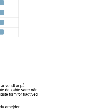
t anvendt er på
nte de købte varer når
igste form for fragt ved
 du arbejder.