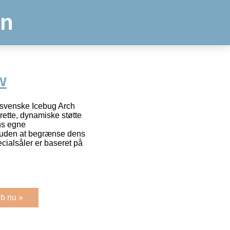
en
w
a svenske Icebug Arch
rette, dynamiske støtte
ns egne
uden at begrænse dens
cialsåler er baseret på
b nu »