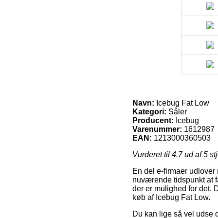
Navn:
Icebug Fat Low
Kategori:
Såler
Producent:
Icebug
Varenummer:
1612987
EAN:
1213000360503
Vurderet til
4.7
ud af 5 st
En del e-firmaer udlover 
nuværende tidspunkt at få
der er mulighed for det. D
køb af Icebug Fat Low.
Du kan lige så vel udse di