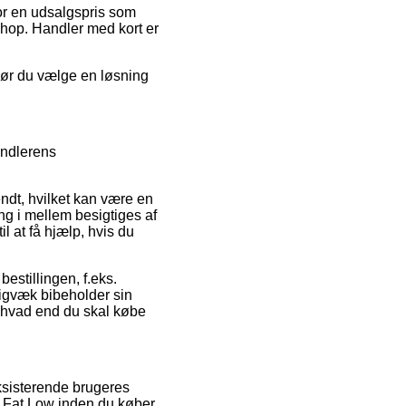
for en udsalgspris som
-shop. Handler med kort er
 bør du vælge en løsning
andlerens
ndt, hvilket kan være en
ng i mellem besigtiges af
l at få hjælp, hvis du
bestillingen, f.eks.
adigvæk bibeholder sin
, hvad end du skal købe
eksisterende brugeres
g Fat Low inden du køber.