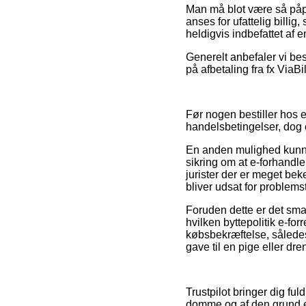
Man må blot være så påpas
anses for ufattelig billi
heldigvis indbefattet af e
Generelt anbefaler vi bes
på afbetaling fra fx ViaBi
Før nogen bestiller hos 
handelsbetingelser, dog 
En anden mulighed kunne
sikring om at e-forhandl
jurister der er meget bek
bliver udsat for problems
Foruden dette er det smart
hvilken byttepolitik e-for
købsbekræftelse, således
gave til en pige eller dre
Trustpilot bringer dig fu
domme og af den grund er