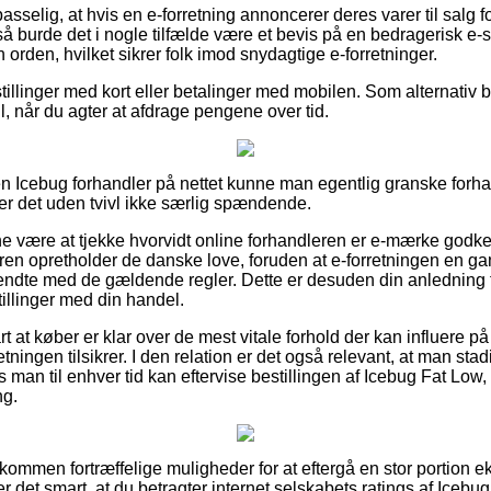
selig, at hvis en e-forretning annoncerer deres varer til salg 
g, så burde det i nogle tilfælde være et bevis på en bedragerisk e
n orden, hvilket sikrer folk imod snydagtige e-forretninger.
tillinger med kort eller betalinger med mobilen. Som alternativ
ll, når du agter at afdrage pengene over tid.
en Icebug forhandler på nettet kunne man egentlig granske forh
er det uden tvivl ikke særlig spændende.
 være at tjekke hvorvidt online forhandleren er e-mærke godke
eren opretholder de danske love, foruden at e-forretningen en ga
endte med de gældende regler. Dette er desuden din anledning ti
tillinger med din handel.
 at køber er klar over de mest vitale forhold der kan influere på 
retningen tilsikrer. I den relation er det også relevant, at man st
 man til enhver tid kan eftervise bestillingen af Icebug Fat Low
ng.
ldkommen fortræffelige muligheder for at eftergå en stor portion 
 det smart, at du betragter internet selskabets ratings af Icebu