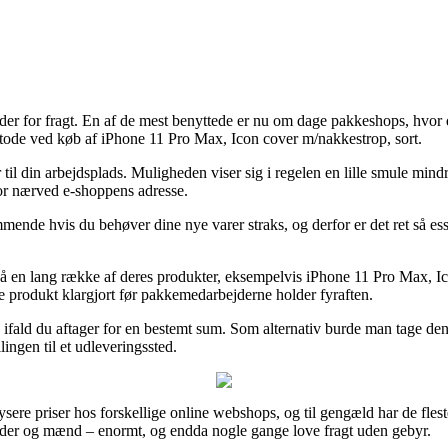
heder for fragt. En af de mest benyttede er nu om dage pakkeshops, hvor 
etode ved køb af iPhone 11 Pro Max, Icon cover m/nakkestrop, sort.
il din arbejdsplads. Muligheden viser sig i regelen en lille smule mindr
bor nærved e-shoppens adresse.
nde hvis du behøver dine nye varer straks, og derfor er det ret så essen
 en lang række af deres produkter, eksempelvis iPhone 11 Pro Max, Ic
 nye produkt klargjort før pakkemedarbejderne holder fyraften.
n ifald du aftager for en bestemt sum. Som alternativ burde man tage d
lingen til et udleveringssted.
ere priser hos forskellige online webshops, og til gengæld har de flest
kvinder og mænd – enormt, og endda nogle gange love fragt uden gebyr.