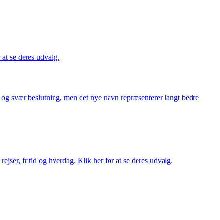
r at se deres udvalg.
or og svær beslutning, men det nye navn repræsenterer langt bedre
rejser, fritid og hverdag. Klik her for at se deres udvalg.