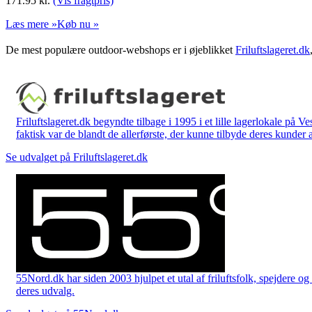
171.95
kr.
(Vis fragtpris)
Læs mere »
Køb nu »
De mest populære outdoor-webshops er i øjeblikket
Friluftslageret.dk
Friluftslageret.dk begyndte tilbage i 1995 i et lille lagerlokale på V
faktisk var de blandt de allerførste, der kunne tilbyde deres kunder 
Se udvalget på Friluftslageret.dk
55Nord.dk har siden 2003 hjulpet et utal af friluftsfolk, spejdere 
deres udvalg.