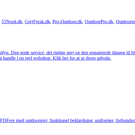
,
55Nord.dk
,
GrejFreak.dk
,
Pro-Outdoor.dk
,
OutdoorPro.dk
,
Outdoorst
estfyn. Den gode service, det rigtige grej og den engagerede tilgang til fr
at handle i en reel webshop. Klik her for at se deres udvalg.
og FDFere med outdoorgrej, funktionel beklædning, uniformer, forbundsskj