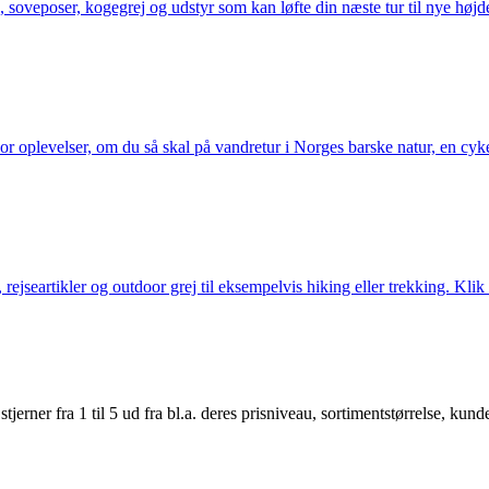
 soveposer, kogegrej og udstyr som kan løfte din næste tur til nye højde
or oplevelser, om du så skal på vandretur i Norges barske natur, en cy
jseartikler og outdoor grej til eksempelvis hiking eller trekking. Klik 
er fra 1 til 5 ud fra bl.a. deres prisniveau, sortimentstørrelse, kunde