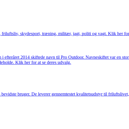
friluftsliv, skydesport, træning, militær, jagt, politi og vagt. Klik her fo
m i efteråret 2014 skiftede navn til Pro Outdoor. Navneskiftet var en st
deholde. Klik her for at se deres udvalg.
idste bruger. De leverer gennemtestet kvalitetsudstyr til friluftslivet, 