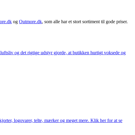
ore.dk
og
Outmore.dk
, som alle har et stort sortiment til gode priser.
iluftsliv og det rigtige udstyr gjorde, at butikken hurtigt voksede og
orter, logovarer, telte, mærker og meget mere. Klik her for at se