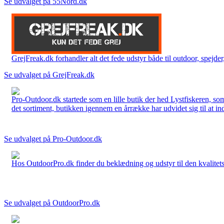
Se udvalget på 55Nord.dk
GrejFreak.dk forhandler alt det fede udstyr både til outdoor, spejder, 
Se udvalget på GrejFreak.dk
Pro-Outdoor.dk startede som en lille butik der hed Lystfiskeren, so
det sortiment, butikken igennem en årrække har udvidet sig til at in
Se udvalget på Pro-Outdoor.dk
Hos OutdoorPro.dk finder du beklædning og udstyr til den kvalitets bev
Se udvalget på OutdoorPro.dk