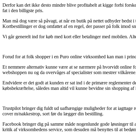
Derfor kan det ikke desto mindre blive profitabelt at kigge forbi forske
fat i den billigste pris.
Man må dog være så påvagt, at når en butik på nettet udbyder bedst i te
Kortbestillinger er dog omfattet af en regel, der passer på folk imod s
Vi går generelt ind for køb med kort eller betalinger med mobilen. Alter
Forud for at folk shopper i en Puro online virksomhed kan man i princip
Et nemmere alternativ kunne være at se nærmere på hvorvidt online forha
webshoppen nu og da overvåges af specialister som mestrer vilkårene. De
Endvidere er det godt at kunden er sat ind i de primære reglementer 
købsbekræftelse, således man altid vil kunne bevidne sin shopping af 
Trustpilot bringer dig fuldt ud uafhængige muligheder for at iagttage
cover m/nakkestrop, sort før du lægger din bestilling.
Facebook bringer dig på samme måde nogenlunde gode løsninger til at 
kritik af virksomhedens service, som desuden må benyttes til at bedøm