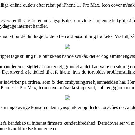
llige online outlets efter rabat på iPhone 11 Pro Max, Icon cover m/nakke
st varer til salg for en udsalgspris der kan virke hamrende letkøbt, så 
nydagtige internet handler.
nativt burde du drage fordel af en afdragsordning fra f.eks. ViaBill, såfr
pet tage stilling til e-butikkens handelsvilkår, det er dog almindeligvi
ndleren er støttet af e-mærket, grundet at det kan være en sikring om at
t giver dig lejlighed til at få hjælp, hvis du forvoldes problemstilling
der indvirker på ordren, som fx den ombytningsret hjemmesiden har. He
iPhone 11 Pro Max, Icon cover m/nakkestrop, sort, uafhængig om man led
 ret mange øvrige konsumenters synspunkter og derfor foreslåes det, at
få kendskab til internet firmaets kundetilfredshed. Derudover ser vi m
me hvor tilfredse kunderne er.