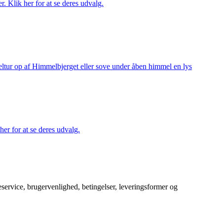
r. Klik her for at se deres udvalg.
keltur op af Himmelbjerget eller sove under åben himmel en lys
her for at se deres udvalg.
service, brugervenlighed, betingelser, leveringsformer og