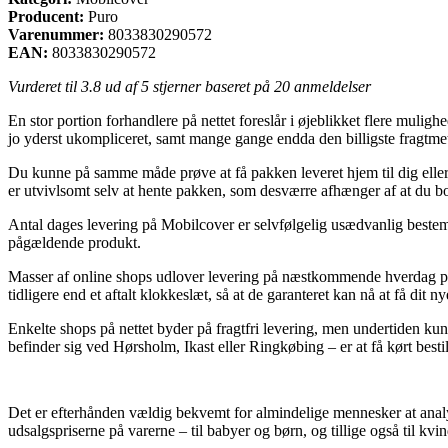
Producent:
Puro
Varenummer:
8033830290572
EAN:
8033830290572
Vurderet til
3.8
ud af 5 stjerner baseret på
20
anmeldelser
En stor portion forhandlere på nettet foreslår i øjeblikket flere mulig
jo yderst ukompliceret, samt mange gange endda den billigste fragtm
Du kunne på samme måde prøve at få pakken leveret hjem til dig eller t
er utvivlsomt selv at hente pakken, som desværre afhænger af at du 
Antal dages levering på Mobilcover er selvfølgelig usædvanlig bestemme
pågældende produkt.
Masser af online shops udlover levering på næstkommende hverdag på
tidligere end et aftalt klokkeslæt, så at de garanteret kan nå at få dit
Enkelte shops på nettet byder på fragtfri levering, men undertiden ku
befinder sig ved Hørsholm, Ikast eller Ringkøbing – er at få kørt bestil
Det er efterhånden vældig bekvemt for almindelige mennesker at analys
udsalgspriserne på varerne – til babyer og børn, og tillige også til 