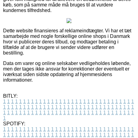
køb, som på samme måde må bruges til at vurdere
kundernes tilfredshed.
Dette website finansieres af reklameindtægter. Vi har et tæt
samarbejde med nogle forskellige online shops i Danmark
hvor vi publicerer deres tilbud, og modtager betaling i
tilfælde af at de brugere vi sender videre udfører en
bestilling.
Data om varer og online selskaber vedligeholdes løbende,
men der tages ikke ansvar for korrektioner der eventuelt er
iværksat siden sidste opdatering af hjemmesidens
informationer.
BITLY:
1
1
1
1
1
1
1
1
1
1
1
1
1
1
1
1
1
1
1
1
1
1
1
1
1
1
1
1
1
1
1
1
1
1
1
1
1
1
1
1
1
1
1
1
1
1
1
1
1
1
1
1
1
1
1
1
1
1
1
1
1
1
1
1
1
1
1
1
1
1
1
1
1
1
1
1
1
1
1
1
1
1
1
1
1
1
1
1
1
1
1
1
1
1
1
1
1
1
1
1
SPOTIFY:
1
1
1
1
1
1
1
1
1
1
1
1
1
1
1
1
1
1
1
1
1
1
1
1
1
1
1
1
1
1
1
1
1
1
1
1
1
1
1
1
1
1
1
1
1
1
1
1
1
1
1
1
1
1
1
1
1
1
1
1
1
1
1
1
1
1