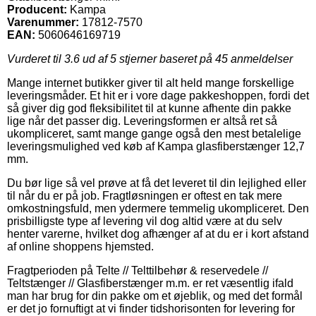
Producent:
Kampa
Varenummer:
17812-7570
EAN:
5060646169719
Vurderet til
3.6
ud af 5 stjerner baseret på
45
anmeldelser
Mange internet butikker giver til alt held mange forskellige
leveringsmåder. Et hit er i vore dage pakkeshoppen, fordi det
så giver dig god fleksibilitet til at kunne afhente din pakke
lige når det passer dig. Leveringsformen er altså ret så
ukompliceret, samt mange gange også den mest betalelige
leveringsmulighed ved køb af Kampa glasfiberstænger 12,7
mm.
Du bør lige så vel prøve at få det leveret til din lejlighed eller
til når du er på job. Fragtløsningen er oftest en tak mere
omkostningsfuld, men ydermere temmelig ukompliceret. Den
prisbilligste type af levering vil dog altid være at du selv
henter varerne, hvilket dog afhænger af at du er i kort afstand
af online shoppens hjemsted.
Fragtperioden på Telte // Telttilbehør & reservedele //
Teltstænger // Glasfiberstænger m.m. er ret væsentlig ifald
man har brug for din pakke om et øjeblik, og med det formål
er det jo fornuftigt at vi finder tidshorisonten for levering for