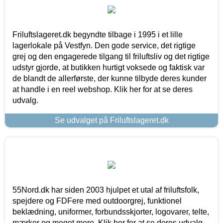
Friluftslageret.dk begyndte tilbage i 1995 i et lille
lagerlokale på Vestfyn. Den gode service, det rigtige
grej og den engagerede tilgang til friluftsliv og det rigtige
udstyr gjorde, at butikken hurtigt voksede og faktisk var
de blandt de allerførste, der kunne tilbyde deres kunder
at handle i en reel webshop. Klik her for at se deres
udvalg.
Se udvalget på Friluftslageret.dk
55Nord.dk har siden 2003 hjulpet et utal af friluftsfolk,
spejdere og FDFere med outdoorgrej, funktionel
beklædning, uniformer, forbundsskjorter, logovarer, telte,
mærker og meget mere. Klik her for at se deres udvalg.