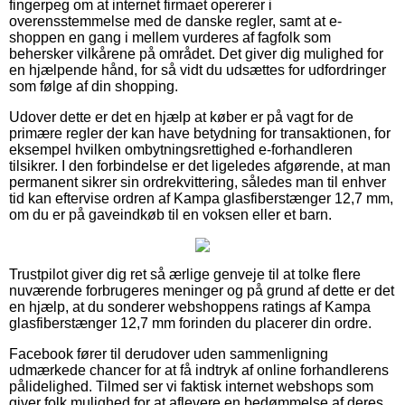
fingerpeg om at internet firmaet opererer i
overensstemmelse med de danske regler, samt at e-
shoppen en gang i mellem vurderes af fagfolk som
behersker vilkårene på området. Det giver dig mulighed for
en hjælpende hånd, for så vidt du udsættes for udfordringer
som følge af din shopping.
Udover dette er det en hjælp at køber er på vagt for de
primære regler der kan have betydning for transaktionen, for
eksempel hvilken ombytningsrettighed e-forhandleren
tilsikrer. I den forbindelse er det ligeledes afgørende, at man
permanent sikrer sin ordrekvittering, således man til enhver
tid kan eftervise ordren af Kampa glasfiberstænger 12,7 mm,
om du er på gaveindkøb til en voksen eller et barn.
Trustpilot giver dig ret så ærlige genveje til at tolke flere
nuværende forbrugeres meninger og på grund af dette er det
en hjælp, at du sonderer webshoppens ratings af Kampa
glasfiberstænger 12,7 mm forinden du placerer din ordre.
Facebook fører til derudover uden sammenligning
udmærkede chancer for at få indtryk af online forhandlerens
pålidelighed. Tilmed ser vi faktisk internet webshops som
giver folk mulighed for at aflevere en bedømmelse af deres