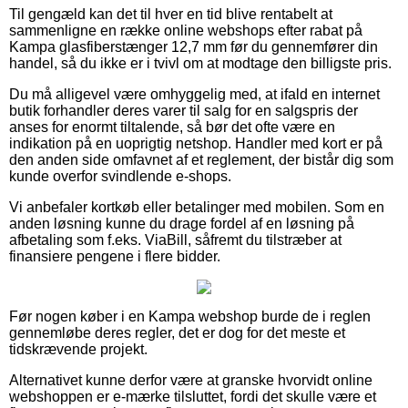
Til gengæld kan det til hver en tid blive rentabelt at
sammenligne en række online webshops efter rabat på
Kampa glasfiberstænger 12,7 mm før du gennemfører din
handel, så du ikke er i tvivl om at modtage den billigste pris.
Du må alligevel være omhyggelig med, at ifald en internet
butik forhandler deres varer til salg for en salgspris der
anses for enormt tiltalende, så bør det ofte være en
indikation på en uoprigtig netshop. Handler med kort er på
den anden side omfavnet af et reglement, der bistår dig som
kunde overfor svindlende e-shops.
Vi anbefaler kortkøb eller betalinger med mobilen. Som en
anden løsning kunne du drage fordel af en løsning på
afbetaling som f.eks. ViaBill, såfremt du tilstræber at
finansiere pengene i flere bidder.
Før nogen køber i en Kampa webshop burde de i reglen
gennemløbe deres regler, det er dog for det meste et
tidskrævende projekt.
Alternativet kunne derfor være at granske hvorvidt online
webshoppen er e-mærke tilsluttet, fordi det skulle være et