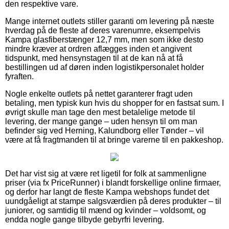
den respektive vare.
Mange internet outlets stiller garanti om levering på næste
hverdag på de fleste af deres varenumre, eksempelvis
Kampa glasfiberstænger 12,7 mm, men som ikke desto
mindre kræver at ordren aflægges inden et angivent
tidspunkt, med hensynstagen til at de kan nå at få
bestillingen ud af døren inden logistikpersonalet holder
fyraften.
Nogle enkelte outlets på nettet garanterer fragt uden
betaling, men typisk kun hvis du shopper for en fastsat sum. I
øvrigt skulle man tage den mest betalelige metode til
levering, der mange gange – uden hensyn til om man
befinder sig ved Herning, Kalundborg eller Tønder – vil
være at få fragtmanden til at bringe varerne til en pakkeshop.
Det har vist sig at være ret ligetil for folk at sammenligne
priser (via fx PriceRunner) i blandt forskellige online firmaer,
og derfor har langt de fleste Kampa webshops fundet det
uundgåeligt at stampe salgsværdien på deres produkter – til
juniorer, og samtidig til mænd og kvinder – voldsomt, og
endda nogle gange tilbyde gebyrfri levering.