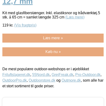
12,7 mm
Kit med glasfiberstænger. Inkl. elastiksnor og trådværktøj.5
stk. á 65 cm = samlet længde 325 cm
(Læs mere)
119
kr.
(Vis fragtpris)
Læs mere »
Køb nu »
De mest populære outdoor-webshops er i øjeblikket
Friluftslageret.dk
,
55Nord.dk
,
GrejFreak.dk
,
Pro-Outdoor.dk
,
OutdoorPro.dk
,
Outdoorstore.dk
og
Outmore.dk
, som alle har
et stort sortiment til gode priser.