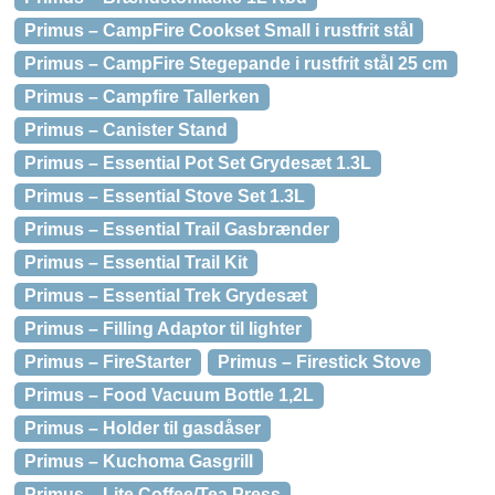
Primus – CampFire Cookset Small i rustfrit stål
Primus – CampFire Stegepande i rustfrit stål 25 cm
Primus – Campfire Tallerken
Primus – Canister Stand
Primus – Essential Pot Set Grydesæt 1.3L
Primus – Essential Stove Set 1.3L
Primus – Essential Trail Gasbrænder
Primus – Essential Trail Kit
Primus – Essential Trek Grydesæt
Primus – Filling Adaptor til lighter
Primus – FireStarter
Primus – Firestick Stove
Primus – Food Vacuum Bottle 1,2L
Primus – Holder til gasdåser
Primus – Kuchoma Gasgrill
Primus – Lite Coffee/Tea Press