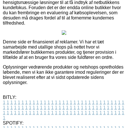
hensigtsmæssige løsninger til at få indtryk af netbutikkens
kundefokus. Foruden det er der endda online butikker hvor
du kan frembringe en evaluering af købsoplevelsen, som
desuden må drages fordel af til at fornemme kundernes
tilfredshed.
Denne side er finansieret af reklamer. Vi har et tæt
samarbejde med utallige shops på nettet hvor vi
markedsfører butikkernes produkter, og tjener provision i
tilfælde af at en bruger fra vores side fuldfører en ordre.
Oplysninger vedrørende produkter og netshops opretholdes
løbende, men vi kan ikke garantere imod reguleringer der er
blevet realiseret efter at vi sidst opdaterede sidens
oplysninger.
BITLY:
1
1
1
1
1
1
1
1
1
1
1
1
1
1
1
1
1
1
1
1
1
1
1
1
1
1
1
1
1
1
1
1
1
1
1
1
1
1
1
1
1
1
1
1
1
1
1
1
1
1
1
1
1
1
1
1
1
1
1
1
1
1
1
1
1
1
1
1
1
1
1
1
1
1
1
1
1
1
1
1
1
1
1
1
1
1
1
1
1
1
1
1
1
1
1
1
1
1
1
1
SPOTIFY: