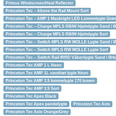
Primus Windscreen/Heat Reflector
Princeton Tec – Above the Rail Mount Sort
Princeton Tec – AMP 1 Maxbright LED Lommelygte Grø
Princeton Tec – Charge MPLS RBIW Hjelmlygte Sand / 
Princeton Tec – Charge MPLS RBIW Hjelmlygte Sort
Princeton Tec – Switch MPLS RW MOLLE Lygte Sand / 
Princeton Tec – Switch MPLS RW MOLLE Lygte Sort
Princeton Tec – Switch Rail IRRD Våbenlygte Sand / Ør
Princeton Tec AMP 1 L Neon
Princeton Tec AMP 1L vandtæt lygte Neon
Princeton Tec AMP 3.5 lommelygte 170 lumen
Princeton Tec AMP 3.5 Sort
Princeton Tec Apex Black
Princeton Tec Apex pandelygte
Princeton Tec Axis
Princeton Tec Axis Orange/Grey