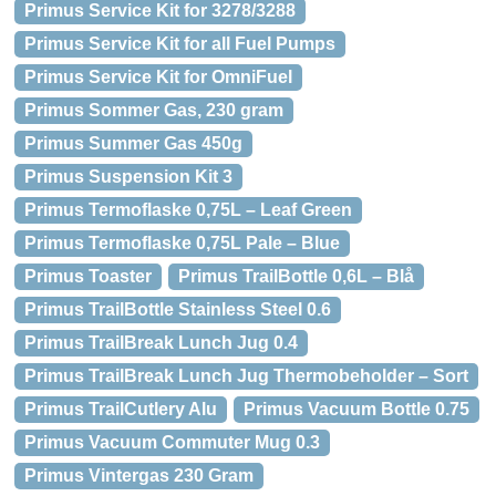
Primus Service Kit for 3278/3288
Primus Service Kit for all Fuel Pumps
Primus Service Kit for OmniFuel
Primus Sommer Gas, 230 gram
Primus Summer Gas 450g
Primus Suspension Kit 3
Primus Termoflaske 0,75L – Leaf Green
Primus Termoflaske 0,75L Pale – Blue
Primus Toaster
Primus TrailBottle 0,6L – Blå
Primus TrailBottle Stainless Steel 0.6
Primus TrailBreak Lunch Jug 0.4
Primus TrailBreak Lunch Jug Thermobeholder – Sort
Primus TrailCutlery Alu
Primus Vacuum Bottle 0.75
Primus Vacuum Commuter Mug 0.3
Primus Vintergas 230 Gram