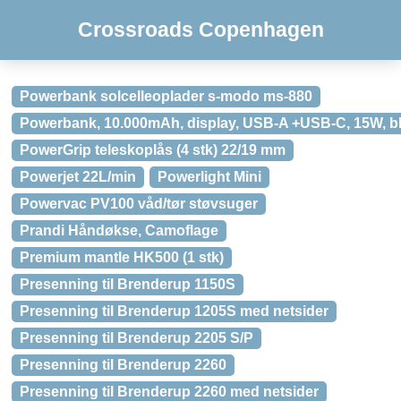
Crossroads Copenhagen
Powerbank solcelleoplader s-modo ms-880
Powerbank, 10.000mAh, display, USB-A +USB-C, 15W, b
PowerGrip teleskoplås (4 stk) 22/19 mm
Powerjet 22L/min
Powerlight Mini
Powervac PV100 våd/tør støvsuger
Prandi Håndøkse, Camoflage
Premium mantle HK500 (1 stk)
Presenning til Brenderup 1150S
Presenning til Brenderup 1205S med netsider
Presenning til Brenderup 2205 S/P
Presenning til Brenderup 2260
Presenning til Brenderup 2260 med netsider