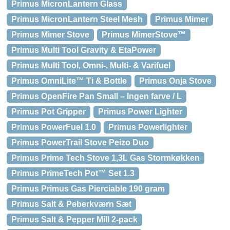
Primus MicronLantern Glass
Primus MicronLantern Steel Mesh
Primus Mimer
Primus Mimer Stove
Primus MimerStove™
Primus Multi Tool Gravity & EtaPower
Primus Multi Tool, Omni-, Multi- & Varifuel
Primus OmniLite™ Ti & Bottle
Primus Onja Stove
Primus OpenFire Pan Small – Ingen farve / L
Primus Pot Gripper
Primus Power Lighter
Primus PowerFuel 1.0
Primus Powerlighter
Primus PowerTrail Stove Peizo Duo
Primus Prime Tech Stove 1,3L Gas Stormkøkken
Primus PrimeTech Pot™ Set 1.3
Primus Primus Gas Pierciable 190 gram
Primus Salt & Peberkværn Sæt
Primus Salt & Pepper Mill 2-pack