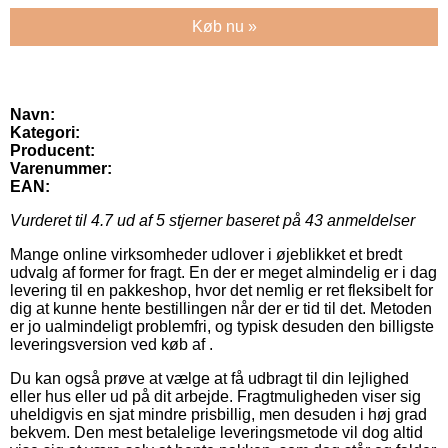
Køb nu »
Navn:
Kategori:
Producent:
Varenummer:
EAN:
Vurderet til
4.7
ud af 5 stjerner baseret på
43
anmeldelser
Mange online virksomheder udlover i øjeblikket et bredt
udvalg af former for fragt. En der er meget almindelig er i dag
levering til en pakkeshop, hvor det nemlig er ret fleksibelt for
dig at kunne hente bestillingen når der er tid til det. Metoden
er jo ualmindeligt problemfri, og typisk desuden den billigste
leveringsversion ved køb af .
Du kan også prøve at vælge at få udbragt til din lejlighed
eller hus eller ud på dit arbejde. Fragtmuligheden viser sig
uheldigvis en sjat mindre prisbillig, men desuden i høj grad
bekvem. Den mest betalelige leveringsmetode vil dog altid