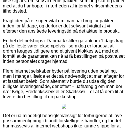
vise sig at være selv at hente pakken, som dog står og falder
med at du har bopæl i nærheden af internet virksomhedens
tilholdssted.
Fragttiden på er super vital om man har brug for pakken
inden for få dage, og derfor er det selvsagt vigtigt at vi
efterser den anslåede leveringstid på det aktuelle produkt.
En hel del netshops i Danmark stiller garanti om 1 dags fragt
på de fleste varer, eksempelvis , som dog er forudsat at
ordren lægges tidligere end et givent klokkeslæt, med det
formål at de garanteret kan nå at få bestillingen på posthuset
inden personalet drager hjemad.
Flere internet selskaber byder på levering uden betaling,
men i mange tilfælde er det så nødvendigt at man aftager for
et fastslået beløb. Som alternativ burde du udse dig den
billigste leveringsmåde, der oftest – uafhængig om man bor
nær Køge, Frederiksværk eller Skælskør – er at få dem til at
levere din bestilling til en pakkeshop.
Det er ualmindeligt hensigtsmæssigt for forbrugerne at lave
prissammenligning i blandt forskellige e-handler, og for det
har massevis af internet webshops ikke kunne slippe for at