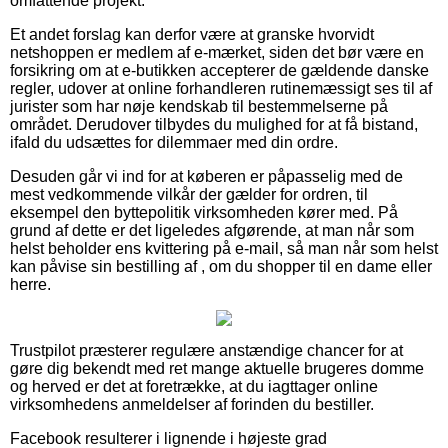
omfattende projekt.
Et andet forslag kan derfor være at granske hvorvidt
netshoppen er medlem af e-mærket, siden det bør være en
forsikring om at e-butikken accepterer de gældende danske
regler, udover at online forhandleren rutinemæssigt ses til af
jurister som har nøje kendskab til bestemmelserne på
området. Derudover tilbydes du mulighed for at få bistand,
ifald du udsættes for dilemmaer med din ordre.
Desuden går vi ind for at køberen er påpasselig med de
mest vedkommende vilkår der gælder for ordren, til
eksempel den byttepolitik virksomheden kører med. På
grund af dette er det ligeledes afgørende, at man når som
helst beholder ens kvittering på e-mail, så man når som helst
kan påvise sin bestilling af , om du shopper til en dame eller
herre.
Trustpilot præsterer regulære anstændige chancer for at
gøre dig bekendt med ret mange aktuelle brugeres domme
og herved er det at foretrække, at du iagttager online
virksomhedens anmeldelser af forinden du bestiller.
Facebook resulterer i lignende i højeste grad