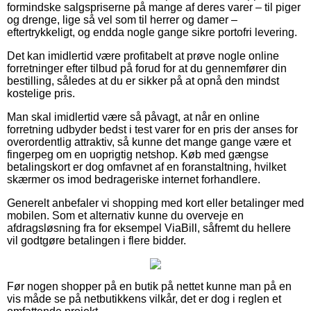
formindske salgspriserne på mange af deres varer – til piger
og drenge, lige så vel som til herrer og damer –
eftertrykkeligt, og endda nogle gange sikre portofri levering.
Det kan imidlertid være profitabelt at prøve nogle online
forretninger efter tilbud på forud for at du gennemfører din
bestilling, således at du er sikker på at opnå den mindst
kostelige pris.
Man skal imidlertid være så påvagt, at når en online
forretning udbyder bedst i test varer for en pris der anses for
overordentlig attraktiv, så kunne det mange gange være et
fingerpeg om en uoprigtig netshop. Køb med gængse
betalingskort er dog omfavnet af en foranstaltning, hvilket
skærmer os imod bedrageriske internet forhandlere.
Generelt anbefaler vi shopping med kort eller betalinger med
mobilen. Som et alternativ kunne du overveje en
afdragsløsning fra for eksempel ViaBill, såfremt du hellere
vil godtgøre betalingen i flere bidder.
Før nogen shopper på en butik på nettet kunne man på en
vis måde se på netbutikkens vilkår, det er dog i reglen et