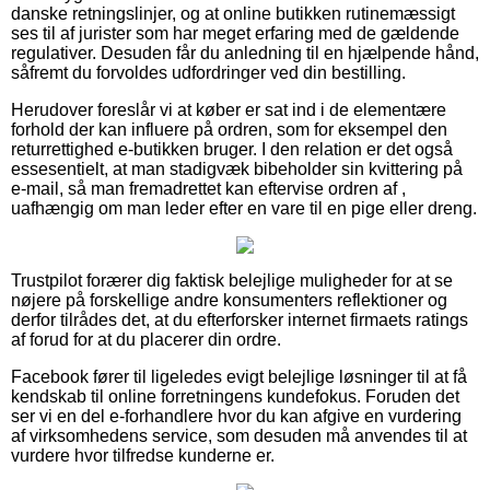
danske retningslinjer, og at online butikken rutinemæssigt
ses til af jurister som har meget erfaring med de gældende
regulativer. Desuden får du anledning til en hjælpende hånd,
såfremt du forvoldes udfordringer ved din bestilling.
Herudover foreslår vi at køber er sat ind i de elementære
forhold der kan influere på ordren, som for eksempel den
returrettighed e-butikken bruger. I den relation er det også
essesentielt, at man stadigvæk bibeholder sin kvittering på
e-mail, så man fremadrettet kan eftervise ordren af ,
uafhængig om man leder efter en vare til en pige eller dreng.
Trustpilot forærer dig faktisk belejlige muligheder for at se
nøjere på forskellige andre konsumenters reflektioner og
derfor tilrådes det, at du efterforsker internet firmaets ratings
af forud for at du placerer din ordre.
Facebook fører til ligeledes evigt belejlige løsninger til at få
kendskab til online forretningens kundefokus. Foruden det
ser vi en del e-forhandlere hvor du kan afgive en vurdering
af virksomhedens service, som desuden må anvendes til at
vurdere hvor tilfredse kunderne er.