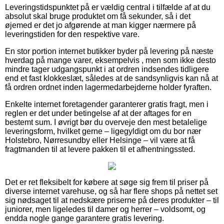
Leveringstidspunktet på er vældig central i tilfælde af at du
absolut skal bruge produktet om få sekunder, så i det
øjemed er det jo afgørende at man kigger nærmere på
leveringstiden for den respektive vare.
En stor portion internet butikker byder på levering på næste
hverdag på mange varer, eksempelvis , men som ikke desto
mindre tager udgangspunkt i at ordren indsendes tidligere
end et fast klokkeslæt, således at de sandsynligvis kan nå at
få ordren ordnet inden lagermedarbejderne holder fyraften.
Enkelte internet foretagender garanterer gratis fragt, men i
reglen er det under betingelse af at der aftages for en
bestemt sum. I øvrigt bør du overveje den mest betalelige
leveringsform, hvilket gerne – ligegyldigt om du bor nær
Holstebro, Nørresundby eller Helsinge – vil være at få
fragtmanden til at levere pakken til et afhentningssted.
Det er ret fleksibelt for købere at søge sig frem til priser på
diverse internet varehuse, og så har flere shops på nettet set
sig nødsaget til at nedskære priserne på deres produkter – til
juniorer, men ligeledes til damer og herrer – voldsomt, og
endda nogle gange garantere gratis levering.