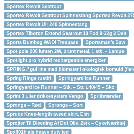
Sportex Revolt Seatrout
Sportex Revolt Seatrout Spinnestang Sportex Revolt 2
Sportex Revolt Ulr 240 Spinnestang
Sportex Tiboron Extend Seatrout 10 Fod 9-32g 2 Delt
Sports Bumbag WADI Trespass
Sportsman’s Saw
Spot pole 200 lumen 2W, brunt metal, 1 stk. – Lampe
Spotlight pro hybrid rechargeable energizer
SPRING // gul line med blomster i økologisk bomuld (fler
Spring Ringe rustfri
Springyard Ice Runner
Springyard Ice Runner – Stk. – Str. L40/45 – Sko
Sprint 3 Liter drikkesystem Vango
Spritbrænder
Sprongs – Rød
Sprongs – Sort
Spruce Knee-length tweed skirt, Elm
Sprøjter Til Bleeding Af Dot Olie, 2stk – Cykelværktøj
Spx601h als heavy duty led