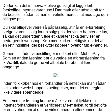
Derfor kan det immervæk blive gunstigt at kigge forbi
forskellige internet varehuse i Danmark efter udsalg på før
du bestiller, sådan at man er velinformeret til at modtage den
billigste pris.
Du skal alligevel være så påpasselig, at når en e-forretning
sælger varer til salg for en salgspris der virker hamrende lav,
så kan det undertiden være et karakteristika der viser en
bedragerisk webshop. Køb med kort er heldigvis en del af
en retningslinje, der beskytter køberen overfor fup e-handler.
Generelt tilråder vi bestillinger med kort eller MobilePay.
Som en anden løsning bør du vælge en afdragsløsning fra
fx ViaBill, ifald du gerne vil afbetale beløbet af flere
omgange.
Inden folk køber hos en forhandler på nettet kan man sådan
set studere webshoppens betingelser, men det er i reglen
ikke videre spændende.
En nemmere løsning kunne måske være at tjekke om
internet forhandleren er verificeret af e-mærket, fordi det ofte
er en tryghed om at online virksomheden efterkommer de