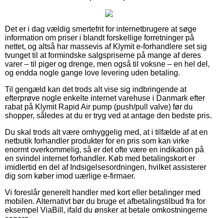
Det er i dag vældig smertefrit for internetbrugere at søge
information om priser i blandt forskellige forretninger på
nettet, og altså har massevis af Klymit e-forhandlere set sig
tvunget til at formindske salgspriserne på mange af deres
varer – til piger og drenge, men også til voksne – en hel del,
og endda nogle gange love levering uden betaling.
Til gengæld kan det trods alt vise sig indbringende at
efterprøve nogle enkelte internet varehuse i Danmark efter
rabat på Klymit Rapid Air pump (push/pull valve) før du
shopper, således at du er tryg ved at antage den bedste pris.
Du skal trods alt være omhyggelig med, at i tilfælde af at en
netbutik forhandler produkter for en pris som kan virke
enormt overkommelig, så er det ofte være en indikation på
en svindel internet forhandler. Køb med betalingskort er
imidlertid en del af Indsigelsesordningen, hvilket assisterer
dig som køber imod uærlige e-firmaer.
Vi foreslår generelt handler med kort eller betalinger med
mobilen. Alternativt bør du bruge et afbetalingstilbud fra for
eksempel ViaBill, ifald du ønsker at betale omkostningerne