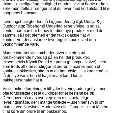
mindst kostelige fragtmulighed er uden tvivl at hente ordren
selv, men dette afhænger af at du lever med kort afstand til e-
shoppens hjemsted.
Leveringshastigheden på Liggeunderlag &gt; Udstyr &gt;
Outdoor &gt; Tilbehør til Underlag er selvfølgelig ret så
central når man har behov for dine nye produkter med det
samme, så i det øjemed er det faktisk aktuelt at vi
kontrollerer det anslåede leveringstidspunkt ved den
vedkommende vare.
Mange internet virksomheder giver levering på
næstkommende hverdag på en hel del produkter,
eksempelvis Klymit Rapid Air pump (push/pull valve), men
som trods alt nødvendiggør at ordren placeres inden et
konkret klokkeslæt, sådan at de har udsigt til at kunne nå at
få de nye varer hen til fragtfirmaet forud for at
pakkepersonalet har fri.
Visse online forretninger tilbyder levering uden gebyr, men
ofte forudsætter det at du køber for et bestemt beløb.
Derudover må man overveje den mest betalelige
leveringsmåde, der i mange tilfælde – uden hensyn til om
man er ved Næstved, Haderslev eller Tønder – er at få dem
til at køre din ordre til en pakkeshop.