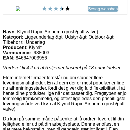
Besøg webshop
Navn:
Klymit Rapid Air pump (push/pull valve)
Kategori:
Liggeunderlag &gt; Udstyr &gt; Outdoor &gt;
Tilbehør til Underlag
Producent:
Klymit
Varenummer:
988003
EAN:
846647003956
Vurderet til
4.2
ud af 5 stjerner baseret på
18
anmeldelser
Flere internet firmaer foreslår nu om stunder flere
leveringsmuligheder. En af dem der er mest populær er lige
nu afhentningssteder, fordi det giver dig fuld fleksibilitet til at
hente dine produkter lige når det passer dig. Fragttypen er jo
temmelig fremkommelig, og oftest ligeledes den prisbilligste
leveringsmåde ved køb af Klymit Rapid Air pump (push/pull
valve).
Du kan på samme måde påtænke at få ordren leveret til din
lejlighed eller ud på din arbejdsplads. Denne er oftest en
sjat mere bekostelig, men til gengæld særligt ligetil. Den