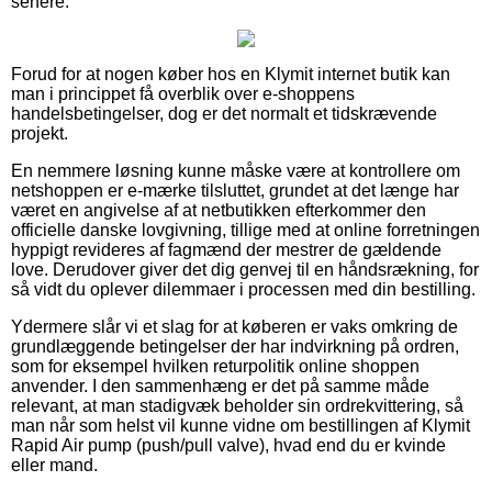
senere.
Forud for at nogen køber hos en Klymit internet butik kan
man i princippet få overblik over e-shoppens
handelsbetingelser, dog er det normalt et tidskrævende
projekt.
En nemmere løsning kunne måske være at kontrollere om
netshoppen er e-mærke tilsluttet, grundet at det længe har
været en angivelse af at netbutikken efterkommer den
officielle danske lovgivning, tillige med at online forretningen
hyppigt revideres af fagmænd der mestrer de gældende
love. Derudover giver det dig genvej til en håndsrækning, for
så vidt du oplever dilemmaer i processen med din bestilling.
Ydermere slår vi et slag for at køberen er vaks omkring de
grundlæggende betingelser der har indvirkning på ordren,
som for eksempel hvilken returpolitik online shoppen
anvender. I den sammenhæng er det på samme måde
relevant, at man stadigvæk beholder sin ordrekvittering, så
man når som helst vil kunne vidne om bestillingen af Klymit
Rapid Air pump (push/pull valve), hvad end du er kvinde
eller mand.