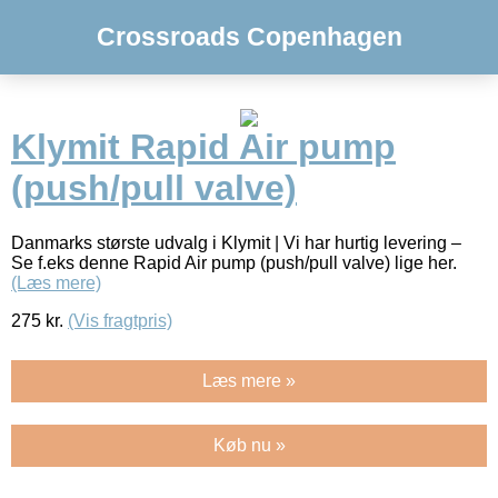
Crossroads Copenhagen
Klymit Rapid Air pump
(push/pull valve)
Danmarks største udvalg i Klymit | Vi har hurtig levering –
Se f.eks denne Rapid Air pump (push/pull valve) lige her.
(Læs mere)
275
kr.
(Vis fragtpris)
Læs mere »
Køb nu »