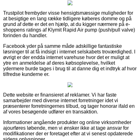
Trustpilot frembyder visse hensigtsmæssige muligheder for
at besigtige en lang række tidligere køberes domme og på
grund af dette er det en hjælp, at du kigger nærmere på e-
shoppens ratings af Klymit Rapid Air pump (push/pull valve)
forinden du handler.
Facebook yder på samme måde adskillige fantastiske
løsninger til at få indsigt i internet selskabets troværdighed. I
øvrigt er der endda internet varehuse hvor det er muligt at
ytre en anmeldelse af deres købsoplevelse, hvilket
ydermere burde tages i brug til at danne dig et indtryk af hvor
tilfredse kunderne er.
Dette website er finansieret af reklamer. Vi har faste
samarbejder med diverse internet forretninger idet vi
præsenterer forretningernes tilbud, og tager honorar ifald en
af vores besøgende udfører en transaktion.
Informationer angående produkter og online virksomheder
ajourføres løbende, men vi ønsker ikke at tage ansvar for
modifikationer der er foretaget efter at vi senest opdaterede
sidens oplysninger.