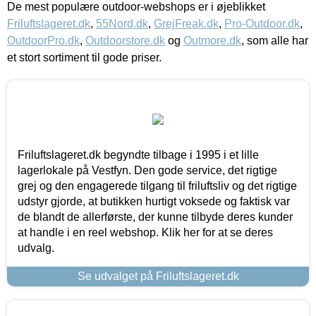
De mest populære outdoor-webshops er i øjeblikket
Friluftslageret.dk
,
55Nord.dk
,
GrejFreak.dk
,
Pro-Outdoor.dk
,
OutdoorPro.dk
,
Outdoorstore.dk
og
Outmore.dk
, som alle har
et stort sortiment til gode priser.
Friluftslageret.dk begyndte tilbage i 1995 i et lille
lagerlokale på Vestfyn. Den gode service, det rigtige
grej og den engagerede tilgang til friluftsliv og det rigtige
udstyr gjorde, at butikken hurtigt voksede og faktisk var
de blandt de allerførste, der kunne tilbyde deres kunder
at handle i en reel webshop. Klik her for at se deres
udvalg.
Se udvalget på Friluftslageret.dk