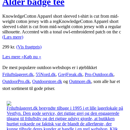
Alder badge tee
KnowledgeCotton Apparel short sleeved t-shirt is cut from mid-
weight cotton jersey with a regKnowledgeCotton Apparel short
sleeved t-shirt is cut from mid-weight cotton jersey with a regular
silhouette. Accented with a tonal owl-embroidered patch on the c
(Læs mere)
299
kr.
(Vis fragtpris)
Læs mere »
Køb nu »
De mest populære outdoor-webshops er i øjeblikket
Friluftslageret.dk
,
55Nord.dk
,
GrejFreak.dk
,
Pro-Outdoor.dk
,
OutdoorPro.dk
,
Outdoorstore.dk
og
Outmore.dk
, som alle har et
stort sortiment til gode priser.
Friluftslageret.dk begyndte tilbage i 1995 i et lille lagerlokale på
Vestfyn. Den gode service, det rigtige grej og den engagerede
tilgang til friluftsliv og det rigtige udstyr gjorde, at butikken
hurtigt voksede og faktisk var de blandt de allerførste, der
kunne tilbyde deres kunder at handle i en reel webshop. Klik