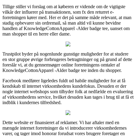
Tillige stiller vi forslag om at køberen er vidende om de vigtigste
vilkår der influerer på transaktionen, som fx den returret e-
forretningen kører med. Her er det på samme måde relevant, at man
stadig opbevarer sin ordremail, så man altid vil kunne bevidne
handlen af KnowledgeCottonApparel -Alder badge tee, uanset om
man shopper til en herre eller dame.
Trustpilot byder på nogenlunde gunstige muligheder for at studere
en stor gruppe øvrige forbrugeres betragtninger og på grund af dette
foreslår vi, at du gennemsøger online forretningens omtaler af
KnowledgeCottonApparel -Alder badge tee inden du shopper.
Facebook medfører ligeledes fuldt ud habile muligheder for at få
kendskab til internet virksomhedens kundefokus. Desuden er der
nogle internet webshops som tilbyder folk at nedfælde en evaluering
af virksomhedens service, hvilket desuden kan tages i brug til at få et
indblik i kundernes tilfredshed.
Dette website er finansieret af reklamer. Vi har aftaler med en
mængde internet forretninger da vi introducerer virksomhedernes
varer, og tager imod honorar forudsat vores brugere foretager en