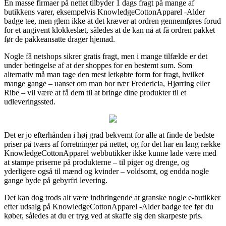
En masse firmaer på nettet tilbyder 1 dags fragt på mange af
butikkens varer, eksempelvis KnowledgeCottonApparel -Alder
badge tee, men glem ikke at det kræver at ordren gennemføres forud
for et angivent klokkeslæt, således at de kan nå at få ordren pakket
før de pakkeansatte drager hjemad.
Nogle få netshops sikrer gratis fragt, men i mange tilfælde er det
under betingelse af at der shoppes for en bestemt sum. Som
alternativ må man tage den mest letkøbte form for fragt, hvilket
mange gange – uanset om man bor nær Fredericia, Hjørring eller
Ribe – vil være at få dem til at bringe dine produkter til et
udleveringssted.
Det er jo efterhånden i høj grad bekvemt for alle at finde de bedste
priser på tværs af forretninger på nettet, og for det har en lang række
KnowledgeCottonApparel webbutikker ikke kunne lade være med
at stampe priserne på produkterne – til piger og drenge, og
yderligere også til mænd og kvinder – voldsomt, og endda nogle
gange byde på gebyrfri levering.
Det kan dog trods alt være indbringende at granske nogle e-butikker
efter udsalg på KnowledgeCottonApparel -Alder badge tee før du
køber, således at du er tryg ved at skaffe sig den skarpeste pris.