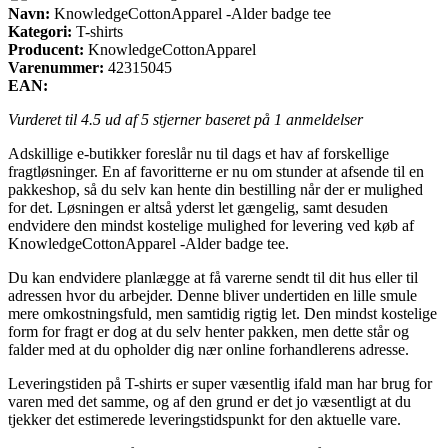
Navn:
KnowledgeCottonApparel -Alder badge tee
Kategori:
T-shirts
Producent:
KnowledgeCottonApparel
Varenummer:
42315045
EAN:
Vurderet til
4.5
ud af 5 stjerner baseret på
1
anmeldelser
Adskillige e-butikker foreslår nu til dags et hav af forskellige
fragtløsninger. En af favoritterne er nu om stunder at afsende til en
pakkeshop, så du selv kan hente din bestilling når der er mulighed
for det. Løsningen er altså yderst let gængelig, samt desuden
endvidere den mindst kostelige mulighed for levering ved køb af
KnowledgeCottonApparel -Alder badge tee.
Du kan endvidere planlægge at få varerne sendt til dit hus eller til
adressen hvor du arbejder. Denne bliver undertiden en lille smule
mere omkostningsfuld, men samtidig rigtig let. Den mindst kostelige
form for fragt er dog at du selv henter pakken, men dette står og
falder med at du opholder dig nær online forhandlerens adresse.
Leveringstiden på T-shirts er super væsentlig ifald man har brug for
varen med det samme, og af den grund er det jo væsentligt at du
tjekker det estimerede leveringstidspunkt for den aktuelle vare.