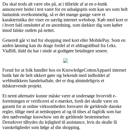
Du skal trods alt være obs på, at i tilfælde af at en e-butik
annoncerer bedst i test varer for en udsalgspris som kan ses som helt
fantastisk overkommelig, så er det mange gange være et
karakteristika der viser en uærlig internet webshop. Køb med kort er
i hvert fald omsluttet af en anordning, som dækker dig som køber
imod falske outlets på nettet.
Generelt går vi ind for shopping med kort eller MobilePay. Som en
anden løsning kan du drage fordel af et afdragstilbud fra f.eks.
ViaBill, ifald du har i sinde at godtgøre betalingen senere.
Forud for at folk handler hos en KnowledgeCottonApparel internet
butik bør de helt sikkert gøre sig bekendt med indholdet af
webbutikkens handelsaftale, det er dog almindeligvis et
tidskrævende projekt.
Et nemt alternativ kunne måske være at undersøge hvorvidt e-
forretningen er verificeret af e-mærket, fordi det skulle være en
garanti for at online virksomheden forsvarer de gældende danske
regler, tillige med at netshoppen af og til tilses af fagfolk som har
den nødvendige knowhow om de gældende bestemmelser.
Derudover tilbydes du lejlighed til assistance, hvis du skulle få
vanskeligheder som følge af din shopping.